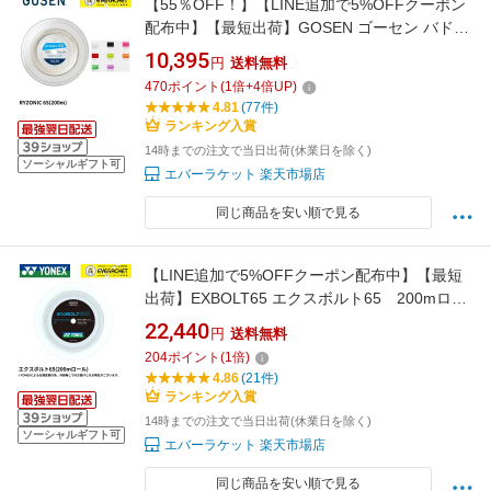
【55％OFF！】【LINE追加で5%OFFクーポン
配布中】【最短出荷】GOSEN ゴーセン バドミ
ントンストリング ガット 200m ライゾニック
10,395
円
送料無料
65 BSRY652 ロール 高品質 コスパ 定番 C-9
470
ポイント
(
1
倍+
4
倍UP)
4.81
(77件)
ランキング入賞
14時までの注文で当日出荷(休業日を除く)
ソーシャルギフト可
エバーラケット 楽天市場店
同じ商品を安い順で見る
【LINE追加で5%OFFクーポン配布中】【最短
出荷】EXBOLT65 エクスボルト65 200mロー
ル YONEX ヨネックス ストリング バドミント
22,440
円
送料無料
ンガット BGXB65-2 C-9
204
ポイント
(
1
倍)
4.86
(21件)
ランキング入賞
14時までの注文で当日出荷(休業日を除く)
ソーシャルギフト可
エバーラケット 楽天市場店
同じ商品を安い順で見る