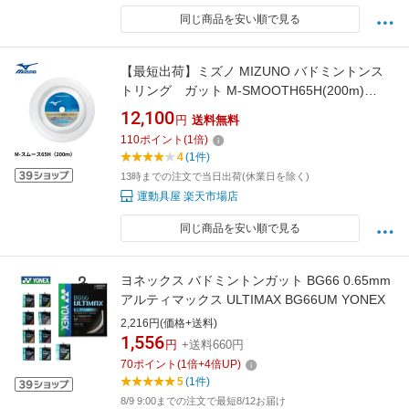
同じ商品を安い順で見る
【最短出荷】ミズノ MIZUNO バドミントンス
トリング ガット M-SMOOTH65H(200m)
73JGA932 バドミントン
12,100
円
送料無料
110
ポイント
(
1
倍)
4
(1件)
13時までの注文で当日出荷(休業日を除く)
運動具屋 楽天市場店
同じ商品を安い順で見る
ヨネックス バドミントンガット BG66 0.65mm
アルティマックス ULTIMAX BG66UM YONEX
2,216円(価格+送料)
1,556
円
+送料660円
70
ポイント
(
1
倍+
4
倍UP)
5
(1件)
8/9 9:00までの注文で最短8/12お届け