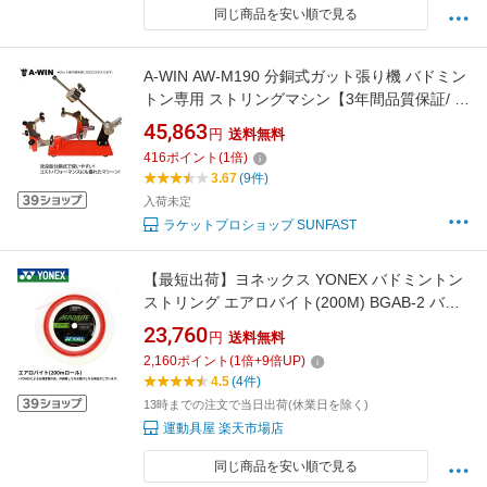
同じ商品を安い順で見る
A-WIN AW-M190 分銅式ガット張り機 バドミン
トン専用 ストリングマシン【3年間品質保証/ 送
料無料/代引き不可】
45,863
円
送料無料
416
ポイント
(
1
倍)
3.67
(9件)
入荷未定
ラケットプロショップ SUNFAST
【最短出荷】ヨネックス YONEX バドミントン
ストリング エアロバイト(200M) BGAB-2 バド
ミントン
23,760
円
送料無料
2,160
ポイント
(
1
倍+
9
倍UP)
4.5
(4件)
13時までの注文で当日出荷(休業日を除く)
運動具屋 楽天市場店
同じ商品を安い順で見る