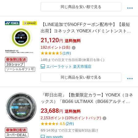
同じ商品を安い順で見る
【LINE追加で5%OFFクーポン配布中】【最短
出荷】ヨネックス YONEX バドミントンストリ
ング ガット BG80(200M) BG80-2 ロール C-9
21,120
円
送料無料
192
ポイント
(
1
倍)
5
(1件)
14時までの注文で当日出荷(休業日を除く)
エバーラケット 楽天市場店
ソーシャルギフト可
同じ商品を安い順で見る
『即日出荷』【数量限定カラー】YONEX（ヨネ
ックス）「BG66 ULTIMAX（BG66アルティマ
ックス） 200mロール BG66UM-2」 バドミン
23,688
円
送料無料
トンストリング（ガット）
2,153
ポイント
(
10
%ポイントバック)
4.5
(2件)
8/9 14:00までの注文で最短8/10お届け
pro sports