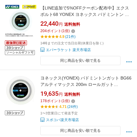
【LINE追加で5%OFFクーポン配布中】エクス
ボルト68 YONEX ヨネックス バドミントン ス
トリング ガット BGXB68-2 200m【最短出
22,440
円
送料無料
荷】 ロール C-9
204
ポイント
(
1
倍)
4.9
(21件)
14時までの注文で当日出荷(休業日を除く)
エバーラケット 楽天市場店
ソーシャルギフト可
同じ商品を安い順で見る
ヨネックス(YONEX) バドミントンガット BG66
アルティマックス 200m ロールガット
BG66UM-2
19,635
円
送料無料
178
ポイント
(
1
倍)
4.71
(24件)
1〜3営業日にて発送予定
スポコバ楽天市場店
同じ商品を安い順で見る