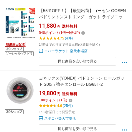
【55％OFF！】【最短出荷】ゴーセン GOSEN
バドミントンストリング ガット ライゾニック
62 200m BSRY622 バドミントン ロール 高反
11,880
円
送料無料
発 コスパ C-9
540
ポイント
(
1
倍+
4
倍UP)
4.75
(4件)
14時までの注文で当日出荷(休業日を除く)
エバーラケット 楽天市場店
ソーシャルギフト可
同じ商品を安い順で見る
ヨネックス(YONEX) バドミントン ロールガッ
ト 200m 強チタンロール BG65T-2
19,800
円
送料無料
180
ポイント
(
1
倍)
4.6
(25件)
1〜3営業日にて発送予定
スポコバ楽天市場店
同じ商品を安い順で見る