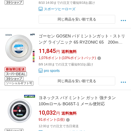
8/10 14:00までの注文で最短8/18お届け
スポーツヒーローズ
同じ商品を安い順で見る
ゴーセン GOSEN バドミントンガット・ストリ
ング ライゾニック 65 RYZONIC 65 200mロ
ール BSRY652
11,845
円
送料無料
1,076
ポイント
(
10
%ポイントバック)
8/9 14:00までの注文で最短8/10お届け
pro sports
同じ商品を安い順で見る
ソーシャルギフト可
ヨネックス バドミントン ガット 強チタン
100mロール BG65T-1 メール便対応
10,032
円
送料無料
91
ポイント
(
1
倍)
12:00までの注文で当日発送