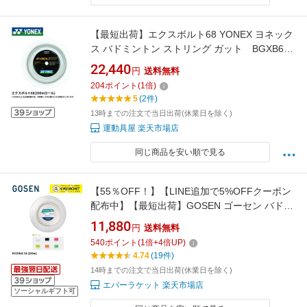
【最短出荷】エクスボルト68 YONEX ヨネック
ス バドミントン ストリング ガット BGXB68-
2 200m
22,440
円
送料無料
204
ポイント
(
1
倍)
5
(2件)
13時までの注文で当日出荷(休業日を除く)
運動具屋 楽天市場店
同じ商品を安い順で見る
【55％OFF！】【LINE追加で5%OFFクーポン
配布中】【最短出荷】GOSEN ゴーセン バドミ
ントンストリング ガット 200m ライゾニック
11,880
円
送料無料
58 BSRY582 ロール 高反発 コスパ C-9
540
ポイント
(
1
倍+
4
倍UP)
4.74
(19件)
14時までの注文で当日出荷(休業日を除く)
エバーラケット 楽天市場店
ソーシャルギフト可