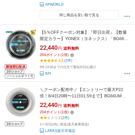
APWORLD
同じ商品を安い順で見る
【5％OFFクーポン対象】『即日出荷』【数量
限定カラー】YONEX（ヨネックス）「BG66
ULTIMAX（BG66アルティマックス） 200mロ
22,440
円
送料無料
ール BG66UM-2」 バドミントンストリング
204
ポイント
(
1
倍)
（ガット）
4.5
(2件)
8/9 14:00までの注文で最短8/10お届け
KPI
ソーシャルギフト可
＼クーポン配布中／【エントリーで最大P22
倍！8/4日20時〜11日01:59まで】BG66UM
BG66アルティマックス BG66UM-2 200m ヨ
22,440
円
送料無料
ネックス YONEX バドミントン ロールガット
204
ポイント
(
1
倍)
ストリング「楽天倉庫より発送予定」「メール
2
(2件)
便」
1〜3日以内に発送(楽天倉庫発送)
LARKS楽天市場店