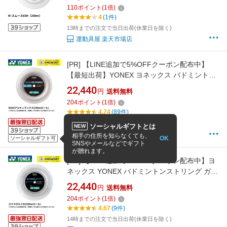
110
ポイント
(
1
倍)
4
(1件)
13時までの注文で当日出荷(休業日を除く)
運動具屋 楽天市場店
[PR]
【LINE追加で5%OFFクーポン配布中】
【最短出荷】YONEX ヨネックス バドミントン
ストリング ガット BG66アルティマックス
22,440
円
送料無料
200m BG66UM-2 カラー ロール 定番 C-9
204
ポイント
(
1
倍)
4.74
(89件)
14時までの注文で当日出荷(休業日を除く)
ソーシャルギフトとは
NEW
エバーラケット 楽天市場店
相手の住所を知らなくても、
OK
ソーシャルギフト可
SNSやメールなどでギフト
が贈れます。
[PR]
【LINE追加で5%OFFクーポン配布中】ヨ
ネックス YONEX バドミントンストリング ガッ
ト エクスボルト63（200m） BGXB63-2 バドミ
22,440
円
送料無料
ントン【最短出荷】 ロール C-9
204
ポイント
(
1
倍)
4.67
(9件)
14時までの注文で当日出荷(休業日を除く)