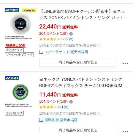
【LINE追加で5%OFFクーポン配布中】ヨネッ
クス YONEX バドミントンストリング ガット
エクスボルト63（200m） BGXB63-2 バドミン
22,440
円
送料無料
トン【最短出荷】 ロール C-9
204
ポイント
(
1
倍)
4.67
(9件)
14時までの注文で当日出荷(休業日を除く)
エバーラケット 楽天市場店
ソーシャルギフト可
同じ商品を安い順で見る
ヨネックス YONEX バドミントンストリング
BG66アルティマックス チーム100 BG66UM-1
バドミントン 100m
11,440
円
送料無料
104
ポイント
(
1
倍)
4
(1件)
13時までの注文で当日出荷(休業日を除く)
運動具屋 楽天市場店
同じ商品を安い順で見る