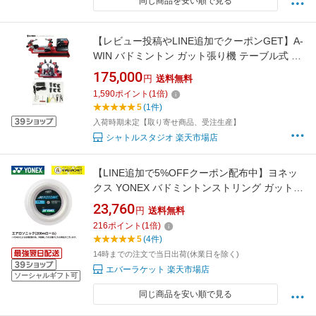
同じ商品を安い順で見る
【レビュー投稿やLINE追加でクーポンGET】A-
WIN バドミントン ガット張り機 テーブル式 コ
ンピュータ制御ガット張り機 AW-EC
175,000
円
送料無料
1,590
ポイント
(
1
倍)
5
(1件)
入荷時期未定【取り寄せ商品、受注生産】
シャトルスタジオ 楽天市場店
【LINE追加で5%OFFクーポン配布中】ヨネッ
クス YONEX バドミントンストリング ガット
エアロソニック(200M) BGAS-2 バドミントン
23,760
円
送料無料
【最短出荷】 ロール C-9
216
ポイント
(
1
倍)
5
(4件)
14時までの注文で当日出荷(休業日を除く)
エバーラケット 楽天市場店
ソーシャルギフト可
同じ商品を安い順で見る