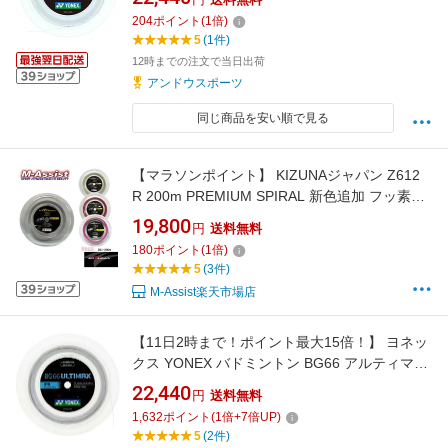
ントン ガット エクスボルト65 200m ホワイ
204
ポイント
(
1
倍)
ト 24FW
5
(1件)
12時までの注文で当日出荷
アンドウスポーツ
同じ商品を安い順で見る
【マラソンポイント】 KIZUNAジャパン Z612
R 200m PREMIUM SPIRAL 新色追加 フッ素繊
維 KIZUNA BADMINTON ガット 0.61 細ゲージ
19,800
円
送料無料
ガット 最高打球音 高反発 耐久性 バドミントン
180
ポイント
(
1
倍)
ストリング ガット バドミントン祭 エムアシス
5
(3件)
ト
M-Assist楽天市場店
【11日2時まで！ポイント最大15倍！】 ヨネッ
クス YONEX バドミントン BG66 アルティマッ
クス 200M ガット ストリング 高強度ナイロン
22,440
円
送料無料
バドミントンガット 高反発 コントロール 打球
1,632
ポイント
(
1
倍+
7
倍UP)
音 ブレーディング加工 200mロール BG66UM2
5
(2件)
430