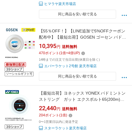
ヒマラヤ楽天市場店
同じ商品を安い順で見る
【55％OFF！】【LINE追加で5%OFFクーポン
配布中】【最短出荷】GOSEN ゴーセン バドミ
ントンストリング ガット 200m ライゾニック
10,395
円
送料無料
65 BSRY652 ロール 高品質 コスパ 定番 C-9
470
ポイント
(
1
倍+
4
倍UP)
14時までの注文で当日出荷(休業日を除く)
エバーラケット2号館 楽天市場店
ソーシャルギフト可
同じ商品を安い順で見る
【最短出荷】ヨネックス YONEX バドミントン
ストリング ガット エクスボルト65(200m)
BGXB65-2 バドミントン
22,440
円
送料無料
204
ポイント
(
1
倍)
0〜1営業日以内に発送予定
スターラケット楽天市場店