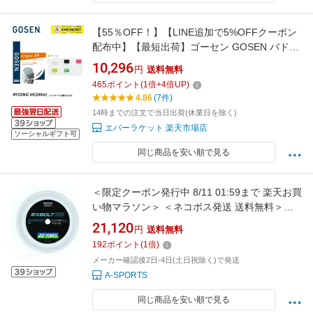
【55％OFF！】【LINE追加で5%OFFクーポン
配布中】【最短出荷】ゴーセン GOSEN バドミ
ントンストリング ガット ライゾニック69
10,296
円
送料無料
200m バドミントン ロール 高耐久 コスパ C-9
465
ポイント
(
1
倍+
4
倍UP)
4.86
(7件)
14時までの注文で当日出荷(休業日を除く)
エバーラケット 楽天市場店
ソーシャルギフト可
同じ商品を安い順で見る
＜限定クーポン発行中 8/11 01:59まで 楽天お買
い物マラソン＞ ＜ネコポス発送 送料無料＞
Yonex（ヨネックス） BGXB632 011 バドミ
21,120
円
送料無料
ントン ガット エクスボルト63 200m ホワイ
192
ポイント
(
1
倍)
ト 24FW
メーカー確認後2日-4日(土日祝除く)で発送
A-SPORTS
同じ商品を安い順で見る