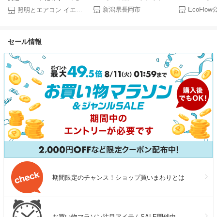
米 お米 定期便 令和7年産 3kg
ブル電源 ソー
ド プラス 快速パワー機能 時
新潟県長岡市
EcoFl
照明とエアコン イエプロ
5kg 10kg 単品 3回 6回 12回 3
ト DELTA 3 Pl
短 時短で冷暖房 電気代 削減
ヶ月 6ヶ月 12ヶ月 新潟こしひ
1024Wh+22
タイマー 入切 寝室 子供部屋 6
かり 新潟県産 コシヒカリ 特
ラーパネル 大
畳用 Sシリーズ IPF-2202S-W
セール情報
別栽培米 選べる容量 配送回数
庭用 蓄電池 
アイリスオーヤマ * クーラー
配送回数 精米 白米 JA直送 農
充電 キャンプ
【楽天リフォーム認定商品】
協（えちご中越農業協同組
ズ 節電 エコ
合）
期間限定のチャンス！ショップ買いまわりとは
お買い物マラソン注目アイテムSALE開催中