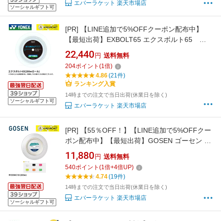
エバーラケット 楽天市場店
ソーシャルギフト可
[PR]
【LINE追加で5%OFFクーポン配布中】
【最短出荷】EXBOLT65 エクスボルト65
200mロール YONEX ヨネックス ストリング バ
22,440
円
送料無料
ドミントンガット BGXB65-2 C-9
204
ポイント
(
1
倍)
4.86
(21件)
ランキング入賞
14時までの注文で当日出荷(休業日を除く)
ソーシャルギフト可
エバーラケット 楽天市場店
[PR]
【55％OFF！】【LINE追加で5%OFFクー
ポン配布中】【最短出荷】GOSEN ゴーセン バ
ドミントンストリング ガット 200m ライゾニ
11,880
円
送料無料
ック58 BSRY582 ロール 高反発 コスパ C-9
540
ポイント
(
1
倍+
4
倍UP)
4.74
(19件)
14時までの注文で当日出荷(休業日を除く)
エバーラケット 楽天市場店
ソーシャルギフト可