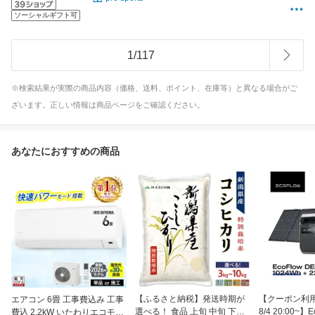
ソーシャルギフト可
1
/
117
※検索結果が実際の商品内容（価格、送料、ポイント、在庫等）と異なる場合がご
ざいます。正しい情報は商品ページをご確認ください。
あなたにおすすめの商品
【ふるさと納税】発送時期が
【クーポン利用で
エアコン 6畳 工事費込み 工事
選べる！ 食品 上旬 中旬 下旬
8/4 20:00~】
費込 2.2kW いたわりエコモー