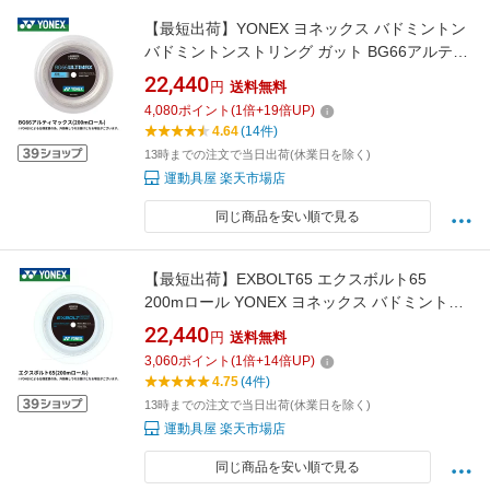
【最短出荷】YONEX ヨネックス バドミントン
バドミントンストリング ガット BG66アルティ
マックス200m BG66UM-2 カラー ロール
22,440
円
送料無料
4,080
ポイント
(
1
倍+
19
倍UP)
4.64
(14件)
13時までの注文で当日出荷(休業日を除く)
運動具屋 楽天市場店
同じ商品を安い順で見る
【最短出荷】EXBOLT65 エクスボルト65
200mロール YONEX ヨネックス バドミントン
ストリング バドミントンガット BGXB65-2
22,440
円
送料無料
3,060
ポイント
(
1
倍+
14
倍UP)
4.75
(4件)
13時までの注文で当日出荷(休業日を除く)
運動具屋 楽天市場店
同じ商品を安い順で見る