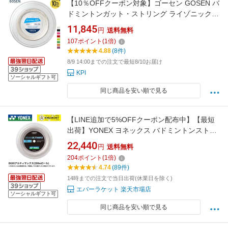
【10％OFFクーポン対象】ゴーセン GOSEN バ
ドミントンガット・ストリング ライゾニック
65 RYZONIC 65 200mロール BSRY652
11,845
円
送料無料
107
ポイント
(
1
倍)
4.88
(8件)
8/9 14:00までの注文で最短8/10お届け
KPI
ソーシャルギフト可
同じ商品を安い順で見る
【LINE追加で5%OFFクーポン配布中】【最短
出荷】YONEX ヨネックス バドミントンストリ
ング ガット BG66アルティマックス200m
22,440
円
送料無料
BG66UM-2 カラー ロール 定番 C-9
204
ポイント
(
1
倍)
4.74
(89件)
14時までの注文で当日出荷(休業日を除く)
エバーラケット 楽天市場店
ソーシャルギフト可
同じ商品を安い順で見る