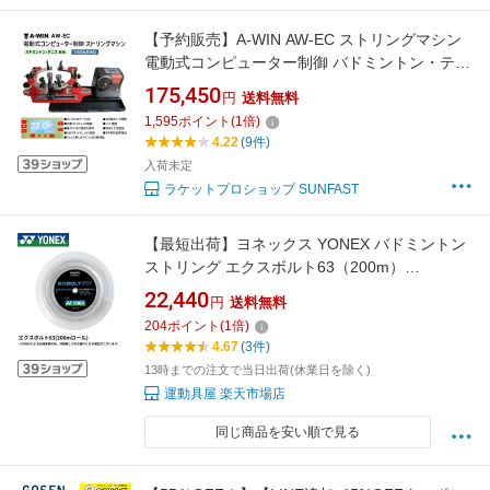
【予約販売】A-WIN AW-EC ストリングマシン
電動式コンピューター制御 バドミントン・テニ
ス兼用 テーブル式ガット張り機 アーウィン【3
175,450
円
送料無料
年間品質保証付/送料無料/代引不可】
1,595
ポイント
(
1
倍)
4.22
(9件)
入荷未定
ラケットプロショップ SUNFAST
【最短出荷】ヨネックス YONEX バドミントン
ストリング エクスボルト63（200m）
BGXB63-2 バドミントン
22,440
円
送料無料
204
ポイント
(
1
倍)
4.67
(3件)
13時までの注文で当日出荷(休業日を除く)
運動具屋 楽天市場店
同じ商品を安い順で見る