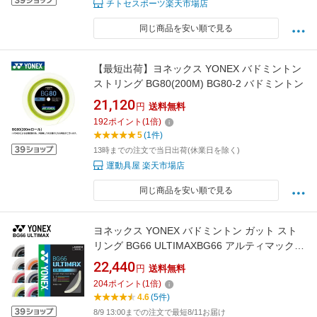
チトセスポーツ楽天市場店
同じ商品を安い順で見る
【最短出荷】ヨネックス YONEX バドミントン
ストリング BG80(200M) BG80-2 バドミントン
21,120
円
送料無料
192
ポイント
(
1
倍)
5
(1件)
13時までの注文で当日出荷(休業日を除く)
運動具屋 楽天市場店
同じ商品を安い順で見る
ヨネックス YONEX バドミントン ガット スト
リング BG66 ULTIMAXBG66 アルティマックス
200mロール 日本製/BG66UM-2【RKap】
22,440
円
送料無料
204
ポイント
(
1
倍)
4.6
(5件)
8/9 13:00までの注文で最短8/11お届け