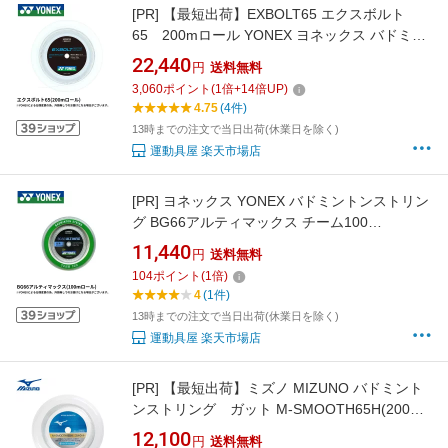
[PR]
【最短出荷】EXBOLT65 エクスボルト
65 200mロール YONEX ヨネックス バドミン
トン ストリング バドミントンガット BGXB65-
22,440
円
送料無料
2
3,060
ポイント
(
1
倍+
14
倍UP)
4.75
(4件)
13時までの注文で当日出荷(休業日を除く)
運動具屋 楽天市場店
[PR]
ヨネックス YONEX バドミントンストリン
グ BG66アルティマックス チーム100
BG66UM-1 バドミントン 100m
11,440
円
送料無料
104
ポイント
(
1
倍)
4
(1件)
13時までの注文で当日出荷(休業日を除く)
運動具屋 楽天市場店
[PR]
【最短出荷】ミズノ MIZUNO バドミント
ンストリング ガット M-SMOOTH65H(200m)
73JGA932 バドミントン
12,100
円
送料無料