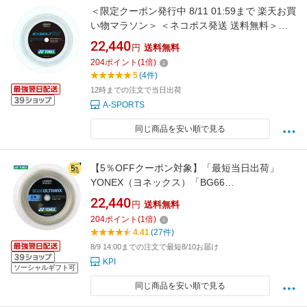
＜限定クーポン発行中 8/11 01:59まで 楽天お買
い物マラソン＞ ＜ネコポス発送 送料無料＞
Yonex（ヨネックス） BGXB652 011 バドミ
22,440
円
送料無料
ントン ガット エクスボルト65 200m ホワイ
204
ポイント
(
1
倍)
ト 24FW
5
(4件)
12時までの注文で当日出荷
A-SPORTS
同じ商品を安い順で見る
【5％OFFクーポン対象】「最短当日出荷」
YONEX（ヨネックス）「BG66
ULTIMAX（BG66アルティマックス） 200mロ
22,440
円
送料無料
ール BG66UM-2」 バドミントンストリング
204
ポイント
(
1
倍)
（ガット）
4.41
(27件)
8/9 14:00までの注文で最短8/10お届け
KPI
ソーシャルギフト可
同じ商品を安い順で見る