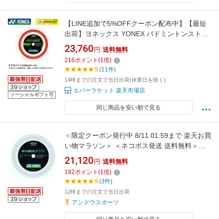
【LINE追加で5%OFFクーポン配布中】【最短
出荷】ヨネックス YONEX バドミントンストリ
ング ガット エアロバイト(200M) BGAB-2 ロー
23,760
円
送料無料
ル C-9
216
ポイント
(
1
倍)
5
(11件)
14時までの注文で当日出荷(休業日を除く)
エバーラケット 楽天市場店
ソーシャルギフト可
同じ商品を安い順で見る
＜限定クーポン発行中 8/11 01:59まで 楽天お買
い物マラソン＞ ＜ネコポス発送 送料無料＞
Yonex（ヨネックス） BGXB632 011 バドミ
21,120
円
送料無料
ントン ガット エクスボルト63 200m ホワイ
192
ポイント
(
1
倍)
ト 24FW
5
(3件)
12時までの注文で当日出荷
アンドウスポーツ