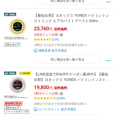
同じ商品を安い順で見る
【最短出荷】ヨネックス YONEX バドミントン
ストリング エアロバイトブースト200m
BGABBT-2 バドミントン
23,760
円
送料無料
216
ポイント
(
1
倍)
5
(1件)
13時までの注文で当日出荷(休業日を除く)
運動具屋 楽天市場店
同じ商品を安い順で見る
【LINE追加で5%OFFクーポン配布中】【最短
出荷】ヨネックス YONEX バドミントンストリ
ング ガット キョウチタン(200M) 強チタン
19,800
円
送料無料
BG65T-2 ロール C-9
180
ポイント
(
1
倍)
4.78
(23件)
14時までの注文で当日出荷(休業日を除く)
エバーラケット 楽天市場店
ソーシャルギフト可