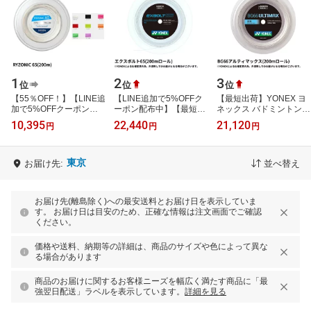
1
2
3
位
位
位
【55％OFF！】【LINE追
【LINE追加で5%OFFク
【最短出荷】YONEX ヨ
加で5%OFFクーポン配
ーポン配布中】【最短出
ネックス バドミントン
布中】【最短出荷】
荷】EXBOLT65 エクスボ
バドミントンストリング
10,395
22,440
21,120
円
円
円
GOSEN ゴーセン バドミ
ルト65 200mロール
ガット BG66アルティマ
ントンストリング ガ…
YONEX ヨネックス …
ックス200m B…
東京
お届け先:
並べ替え
お届け先(離島除く)への最安送料とお届け日を表示していま
す。 お届け日は目安のため、正確な情報は注文画面でご確認
ください。
価格や送料、納期等の詳細は、商品のサイズや色によって異な
る場合があります
商品のお届けに関するお客様ニーズを幅広く満たす商品に「最
強翌日配送」ラベルを表示しています。
詳細を見る