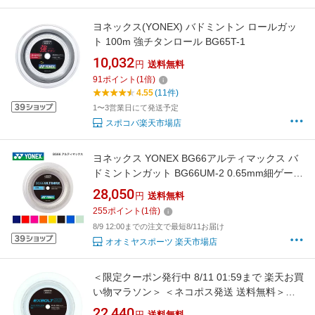
ヨネックス(YONEX) バドミントン ロールガッ
ト 100m 強チタンロール BG65T-1
10,032
円
送料無料
91
ポイント
(
1
倍)
4.55
(11件)
1〜3営業日にて発送予定
スポコバ楽天市場店
ヨネックス YONEX BG66アルティマックス バ
ドミントンガット BG66UM-2 0.65mm細ゲー
ジ 200m巻ガット ロールガット お得
28,050
円
送料無料
255
ポイント
(
1
倍)
8/9 12:00までの注文で最短8/11お届け
オオミヤスポーツ 楽天市場店
＜限定クーポン発行中 8/11 01:59まで 楽天お買
い物マラソン＞ ＜ネコポス発送 送料無料＞
Yonex（ヨネックス） BGXB652 011 バドミ
22,440
円
送料無料