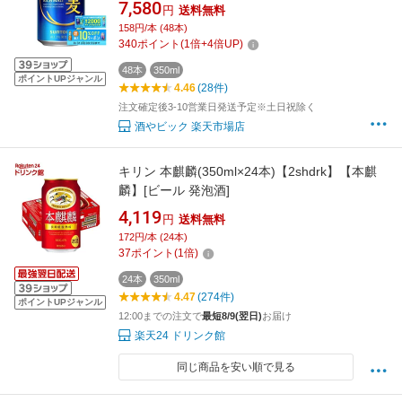
※一部地域は除く】
7,580
円
送料無料
158円/本 (48本)
340
ポイント
(
1
倍+
4
倍UP)
48本
350ml
ポイントUPジャンル
4.46
(28件)
注文確定後3-10営業日発送予定※土日祝除く
酒やビック 楽天市場店
キリン 本麒麟(350ml×24本)【2shdrk】【本麒
麟】[ビール 発泡酒]
4,119
円
送料無料
172円/本 (24本)
37
ポイント
(
1
倍)
24本
350ml
4.47
(274件)
ポイントUPジャンル
12:00までの注文で
最短8/9(翌日)
お届け
楽天24 ドリンク館
同じ商品を安い順で見る