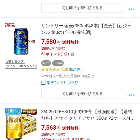
同じ商品を安い順で見る
サントリー 金麦(350ml*48本)【金麦】[新ジャ
ンル 第3のビール 発泡酒]
7,580
円
送料無料
158円/本 (48本)
68
ポイント
(
1
倍)
48本
350ml
ポイントUPジャンル
4.59
(824件)
12:00までの注文で最短8/10お届け
楽天24 ドリンク館
同じ商品を安い順で見る
8/4 20:00〜8/10までP6倍 【最強配送】【送料
無料】アサヒ クリアアサヒ 350ml×2ケース/48
本 YTR
7,563
円
送料無料
158円/本 (48本)