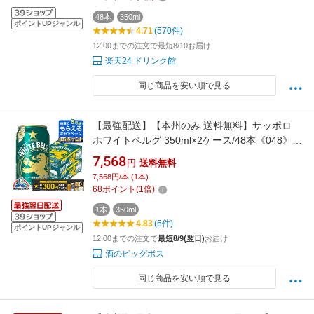
48本
350ml
ポイントUPジャンル
4.71
(570件)
12:00までの注文で最短8/10お届け
楽天24 ドリンク館
同じ商品を安い順で見る
【最強配送】【本州のみ 送料無料】サッポロ
ホワイトベルグ 350ml×2ケース/48本《048》
『IAS』 ビール類 新ジャンル
7,568
円
送料無料
7,568円/本 (1本)
68
ポイント
(
1
倍)
1本
350ml
4.83
(6件)
ポイントUPジャンル
12:00までの注文で
最短8/9(翌日)
お届け
酒のビッグボス
同じ商品を安い順で見る