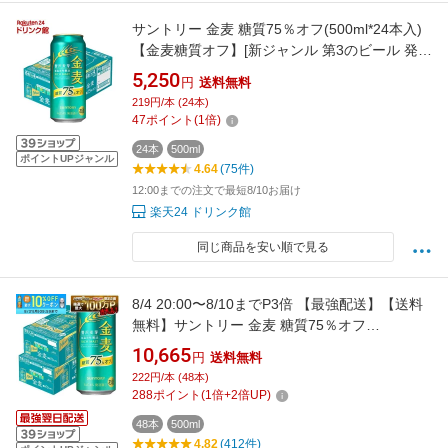
サントリー 金麦 糖質75％オフ(500ml*24本入)
【金麦糖質オフ】[新ジャンル 第3のビール 発泡
酒 金麦オフ]
5,250
円
送料無料
219円/本 (24本)
47
ポイント
(
1
倍)
24本
500ml
ポイントUPジャンル
4.64
(75件)
12:00までの注文で最短8/10お届け
楽天24 ドリンク館
同じ商品を安い順で見る
8/4 20:00〜8/10までP3倍 【最強配送】【送料
無料】サントリー 金麦 糖質75％オフ
500ml×48本(2ケース)【一部地域送料無料対象
10,665
円
送料無料
外】
222円/本 (48本)
288
ポイント
(
1
倍+
2
倍UP)
48本
500ml
4.82
(412件)