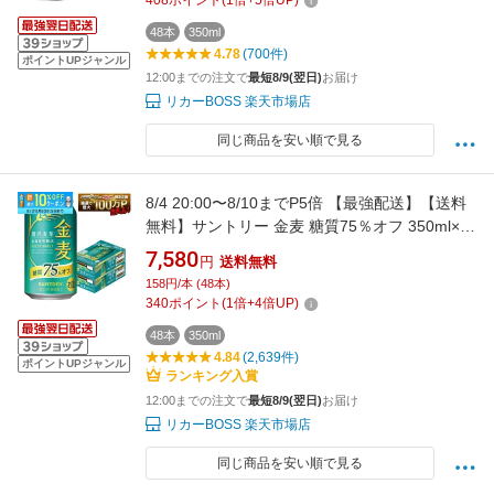
408
ポイント
(
1
倍+
5
倍UP)
48本
350ml
4.78
(700件)
ポイントUPジャンル
12:00までの注文で
最短8/9(翌日)
お届け
リカーBOSS 楽天市場店
同じ商品を安い順で見る
8/4 20:00〜8/10までP5倍 【最強配送】【送料
無料】サントリー 金麦 糖質75％オフ 350ml×2
ケース/48本 ビール 新ジャンル サントリービー
7,580
円
送料無料
ル YTR
158円/本 (48本)
340
ポイント
(
1
倍+
4
倍UP)
48本
350ml
4.84
(2,639件)
ポイントUPジャンル
ランキング入賞
12:00までの注文で
最短8/9(翌日)
お届け
リカーBOSS 楽天市場店
同じ商品を安い順で見る