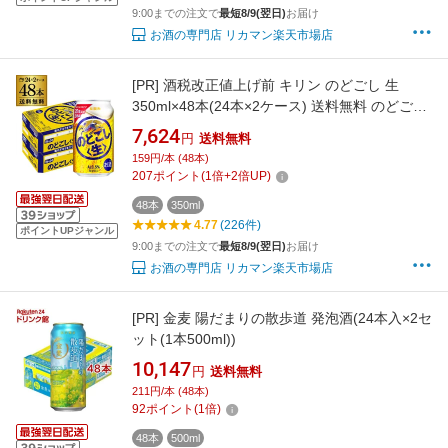
9:00までの注文で
最短8/9(翌日)
お届け
お酒の専門店 リカマン楽天市場店
[PR]
酒税改正値上げ前 キリン のどごし 生
350ml×48本(24本×2ケース) 送料無料 のどごし
生 新ジャンル 第三のビール 国産 日本 48缶 AIB
7,624
円
送料無料
159円/本 (48本)
207
ポイント
(
1
倍+
2
倍UP)
48本
350ml
4.77
(226件)
ポイントUPジャンル
9:00までの注文で
最短8/9(翌日)
お届け
お酒の専門店 リカマン楽天市場店
[PR]
金麦 陽だまりの散歩道 発泡酒(24本入×2セ
ット(1本500ml))
10,147
円
送料無料
211円/本 (48本)
92
ポイント
(
1
倍)
48本
500ml