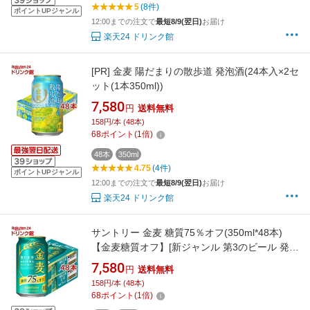
5
(8件)
ポイントUPジャンル
12:00までの注文で
最短8/9(翌日)
お届け
楽天24 ドリンク館
[PR]
金麦 陽だまりの散歩道 発泡酒(24本入×2セ
ット(1本350ml))
7,580
円
送料無料
158円/本 (48本)
68
ポイント
(
1
倍)
48本
350ml
4.75
(4件)
ポイントUPジャンル
12:00までの注文で
最短8/9(翌日)
お届け
楽天24 ドリンク館
サントリー 金麦 糖質75％オフ(350ml*48本)
【金麦糖質オフ】[新ジャンル 第3のビール 発泡
酒 金麦オフ]
7,580
円
送料無料
158円/本 (48本)
68
ポイント
(
1
倍)