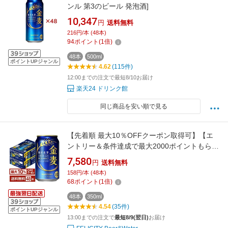
ンル 第3のビール 発泡酒]
10,347
円
送料無料
216円/本 (48本)
94
ポイント
(
1
倍)
48本
500ml
ポイントUPジャンル
4.62
(115件)
12:00までの注文で最短8/10お届け
楽天24 ドリンク館
同じ商品を安い順で見る
【先着順 最大10％OFFクーポン取得可】【エ
ントリー＆条件達成で最大2000ポイントもらえ
る！】サントリー 金麦 350ml 缶 24本×2ケース
7,580
円
送料無料
（48本）【送料無料（一部地域除く）】 サント
158円/本 (48本)
リービール
68
ポイント
(
1
倍)
48本
350ml
4.54
(35件)
ポイントUPジャンル
13:00までの注文で
最短8/9(翌日)
お届け