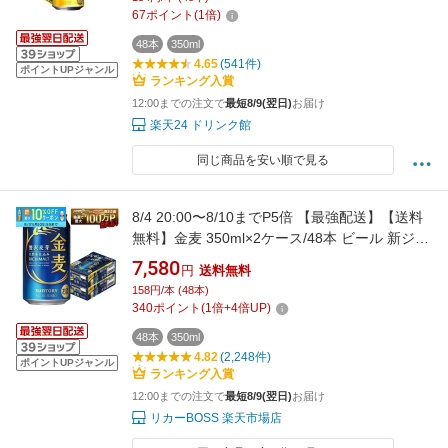
67
ポイント
(
1
倍)
48本
350ml
4.65
(541件)
ポイントUPジャンル
ランキング入賞
12:00までの注文で
最短8/9(翌日)
お届け
楽天24 ドリンク館
同じ商品を安い順で見る
8/4 20:00〜8/10までP5倍 【最強配送】【送料
無料】金麦 350ml×2ケース/48本 ビール 新ジャ
ンル サントリービール
7,580
円
送料無料
158円/本 (48本)
340
ポイント
(
1
倍+
4
倍UP)
48本
350ml
4.82
(2,248件)
ポイントUPジャンル
ランキング入賞
12:00までの注文で
最短8/9(翌日)
お届け
リカーBOSS 楽天市場店