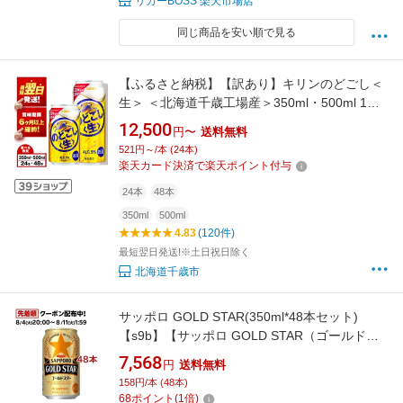
リカーBOSS 楽天市場店
同じ商品を安い順で見る
【ふるさと納税】【訳あり】キリンのどごし＜
生＞ ＜北海道千歳工場産＞350ml・500ml 1〜2
ケース（1ケース24本）北海道 ふるさと納税 ビ
12,500
円〜
送料無料
ール お酒 ケース ギフト 酒【北海道千歳市】の
521円～/本 (24本)
どごし生 麒麟 KIRIN
楽天カード決済で楽天ポイント付与
24本
48本
350ml
500ml
4.83
(120件)
最短翌日発送!※土日祝日除く
北海道千歳市
サッポロ GOLD STAR(350ml*48本セット)
【s9b】【サッポロ GOLD STAR（ゴールドス
ター）】[新ジャンル 発泡酒]
7,568
円
送料無料
158円/本 (48本)
68
ポイント
(
1
倍)