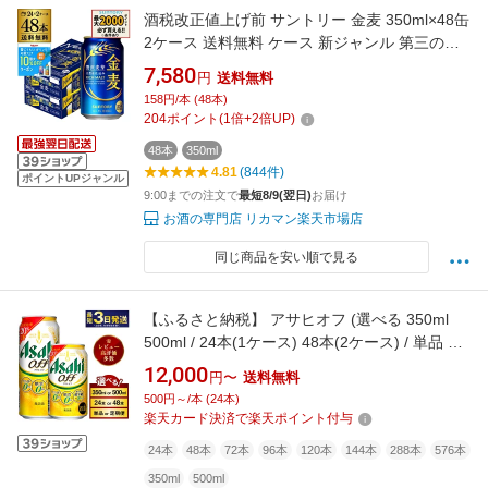
酒税改正値上げ前 サントリー 金麦 350ml×48缶
2ケース 送料無料 ケース 新ジャンル 第三のビ
ール 国産 日本 48本 AIB
7,580
円
送料無料
158円/本 (48本)
204
ポイント
(
1
倍+
2
倍UP)
48本
350ml
4.81
(844件)
ポイントUPジャンル
9:00までの注文で
最短8/9(翌日)
お届け
お酒の専門店 リカマン楽天市場店
同じ商品を安い順で見る
【ふるさと納税】 アサヒオフ (選べる 350ml
500ml / 24本(1ケース) 48本(2ケース) / 単品 2
ヶ月～12ヶ月定期便) | 最短3日発送 ビール 発
12,000
円〜
送料無料
泡酒 アサヒ アサヒビール 3つのゼロ お酒 アル
500円～/本 (24本)
コール 糖質ゼロ 糖質制限 カロリーゼロ 缶ビー
楽天カード決済で楽天ポイント付与
ル 缶 茨城県守谷市
24本
48本
72本
96本
120本
144本
288本
576本
350ml
500ml