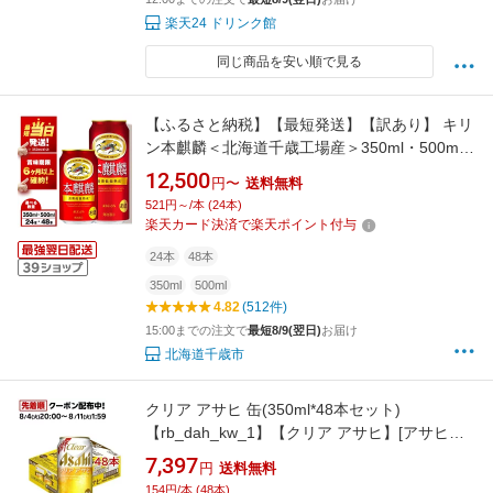
楽天24 ドリンク館
同じ商品を安い順で見る
【ふるさと納税】【最短発送】【訳あり】 キリ
ン本麒麟＜北海道千歳工場産＞350ml・500ml
1〜2ケース（1ケース24本）北海道 ふるさと納
12,500
円〜
送料無料
税 ビール お酒 ケース ギフト 酒【北海道千歳
521円～/本 (24本)
市】ビール ギフト 麒麟 KIRIN
楽天カード決済で楽天ポイント付与
24本
48本
350ml
500ml
4.82
(512件)
15:00までの注文で
最短8/9(翌日)
お届け
北海道千歳市
クリア アサヒ 缶(350ml*48本セット)
【rb_dah_kw_1】【クリア アサヒ】[アサヒビ
ール/新ジャンル/クリアアサヒ]
7,397
円
送料無料
154円/本 (48本)