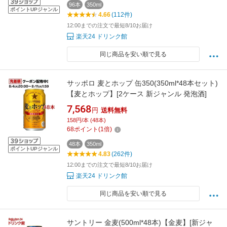
96本
350ml
ポイントUPジャンル
4.66
(112件)
12:00までの注文で最短8/10お届け
楽天24 ドリンク館
同じ商品を安い順で見る
サッポロ 麦とホップ 缶350(350ml*48本セット)
【麦とホップ】[2ケース 新ジャンル 発泡酒]
7,568
円
送料無料
158円/本 (48本)
68
ポイント
(
1
倍)
48本
350ml
ポイントUPジャンル
4.83
(262件)
12:00までの注文で最短8/10お届け
楽天24 ドリンク館
同じ商品を安い順で見る
サントリー 金麦(500ml*48本)【金麦】[新ジャ