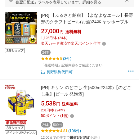
強翌日配送」ラベルを表示しています。
詳細を見る
[PR]
【ふるさと納税】【よなよなエール】長野
県のクラフトビール(お酒)24本 ヤッホーブルー
イングの3種飲み比べビール_よなよな お酒 酒
27,000
円
送料無料
家飲み 宅飲み 晩酌 長野県 長野 まとめ買い ご
1,125円/本 (24本)
当地ビール プレゼント 【1413382】
楽天カード決済で楽天ポイント付与
24本
5
(3件)
「発送時期」記載内容をご確認ください
長野県御代田町
[PR]
キリン のどごし 生(500ml*24本)【のどご
し生】[ビール 発泡酒]
5,538
円
送料無料
231円/本 (24本)
50
ポイント
(
1
倍)
24本
500ml
4.81
(106件)
ポイントUPジャンル
12:00までの注文で
最短8/9(翌日)
お届け