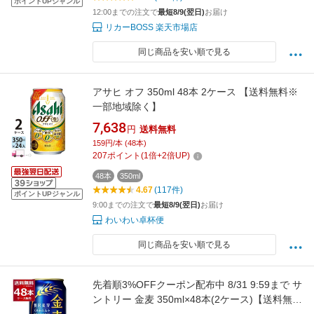
ポイントUPジャンル
12:00までの注文で
最短8/9(翌日)
お届け
リカーBOSS 楽天市場店
同じ商品を安い順で見る
アサヒ オフ 350ml 48本 2ケース 【送料無料※
一部地域除く】
7,638
円
送料無料
159円/本 (48本)
207
ポイント
(
1
倍+
2
倍UP)
48本
350ml
4.67
(117件)
ポイントUPジャンル
9:00までの注文で
最短8/9(翌日)
お届け
わいわい卓杯便
同じ商品を安い順で見る
先着順3%OFFクーポン配布中 8/31 9:59まで サ
ントリー 金麦 350ml×48本(2ケース)【送料無料