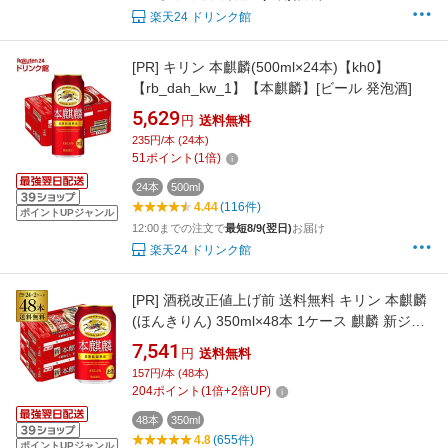
楽天24 ドリンク館
[PR]
キリン 本麒麟(500ml×24本)【kh0】
【rb_dah_kw_1】【本麒麟】[ビール 発泡酒]
5,629
円
送料無料
235円/本 (24本)
51
ポイント
(
1
倍)
24本
500ml
4.44
(116件)
ポイントUPジャンル
12:00までの注文で
最短8/9(翌日)
お届け
楽天24 ドリンク館
[PR]
酒税改正値上げ前 送料無料 キリン 本麒麟
(ほんきりん) 350ml×48本 1ケース 麒麟 新ジャ
ンル 第3の生 ビールテイスト 350缶 国産 缶 24
7,541
円
送料無料
本×2ケース分 AIB
157円/本 (48本)
204
ポイント
(
1
倍+
2
倍UP)
48本
350ml
4.8
(655件)
ポイントUPジャンル