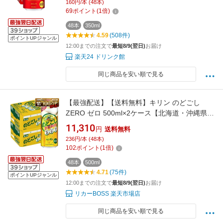
160円/本 (48本)
69
ポイント
(
1
倍)
48本
350ml
4.59
(508件)
ポイントUPジャンル
12:00までの注文で
最短8/9(翌日)
お届け
楽天24 ドリンク館
同じ商品を安い順で見る
【最強配送】【送料無料】キリン のどごし
ZERO ゼロ 500ml×2ケース【北海道・沖縄県・
東北・四国・九州地方は必ず送料が掛かりま
11,310
円
送料無料
す】
236円/本 (48本)
102
ポイント
(
1
倍)
48本
500ml
4.71
(75件)
ポイントUPジャンル
12:00までの注文で
最短8/9(翌日)
お届け
リカーBOSS 楽天市場店
同じ商品を安い順で見る