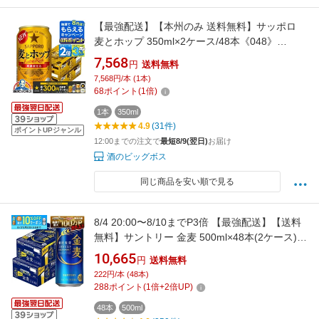
【最強配送】【本州のみ 送料無料】サッポロ
麦とホップ 350ml×2ケース/48本《048》
『IAS』 ビール類 新ジャンル
7,568
円
送料無料
7,568円/本 (1本)
68
ポイント
(
1
倍)
1本
350ml
4.9
(31件)
ポイントUPジャンル
12:00までの注文で
最短8/9(翌日)
お届け
酒のビッグボス
同じ商品を安い順で見る
8/4 20:00〜8/10までP3倍 【最強配送】【送料
無料】サントリー 金麦 500ml×48本(2ケース)
【一部地域送料無料対象外】
10,665
円
送料無料
222円/本 (48本)
288
ポイント
(
1
倍+
2
倍UP)
48本
500ml