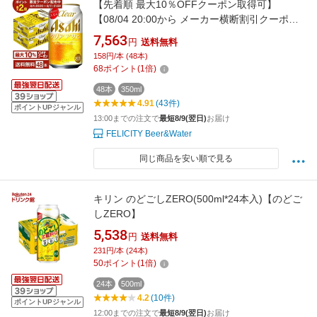
【先着順 最大10％OFFクーポン取得可】
【08/04 20:00から メーカー横断割引クーポン
利用可】アサヒ クリアアサヒ 350ml 缶 24本×2
7,563
円
送料無料
ケース（48本）【送料無料（一部地域除く）】
158円/本 (48本)
アサヒビール
68
ポイント
(
1
倍)
48本
350ml
4.91
(43件)
ポイントUPジャンル
13:00までの注文で
最短8/9(翌日)
お届け
FELICITY Beer&Water
同じ商品を安い順で見る
キリン のどごしZERO(500ml*24本入)【のどご
しZERO】
5,538
円
送料無料
231円/本 (24本)
50
ポイント
(
1
倍)
24本
500ml
4.2
(10件)
ポイントUPジャンル
12:00までの注文で
最短8/9(翌日)
お届け