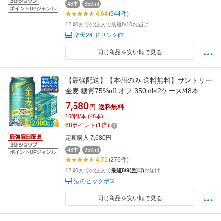
48本
350ml
ポイントUPジャンル
4.64
(944件)
12:00までの注文で最短8/10お届け
楽天24 ドリンク館
同じ商品を安い順で見る
【最強配送】【本州のみ 送料無料】サントリー
金麦 糖質75%off オフ 350ml×2ケース/48本
《048》『IAS』【金麦糖質75オフ】【金麦オ
7,580
円
送料無料
フ】 第3のビール 新ジャンル ドリンク 48本セ
158円/本 (48本)
ット
68
ポイント
(
1
倍)
定期購入 7,680円
48本
350ml
ポイントUPジャンル
4.71
(276件)
12:00までの注文で
最短8/9(翌日)
お届け
酒のビッグボス
同じ商品を安い順で見る