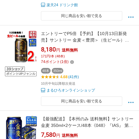
楽天24 ドリンク館
同じ商品を安い順で見る
エントリーでP5倍 【予約】【10月13日新発
売】サントリー 金麦＜豊潤＞（生ビール）
350ml 48本 2ケース 指定地域送料無料 ビール
8,180
円
送料無料
金麦 ケース売り まとめ買い 大容量 エントリー
171円/本 (48本)
でポイント5倍（8月11日01：59迄）
74
ポイント
(
1
倍)
48本
350ml
ポイントUPジャンル
4.68
(41件)
10月中旬以降順次発送
まるひろオンラインショップ
同じ商品を安い順で見る
【最強配送】【本州のみ 送料無料】サントリー
金麦 350ml×2ケース/48本《048》『IAS』 第3
のビール 新ジャンル ドリンク 48本セット
7,580
円
送料無料