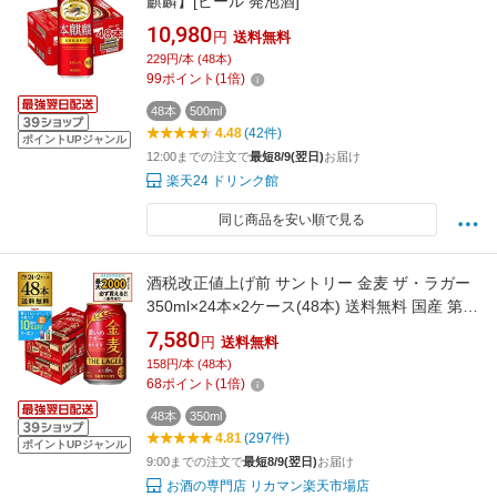
麒麟】[ビール 発泡酒]
10,980
円
送料無料
229円/本 (48本)
99
ポイント
(
1
倍)
48本
500ml
4.48
(42件)
ポイントUPジャンル
12:00までの注文で
最短8/9(翌日)
お届け
楽天24 ドリンク館
同じ商品を安い順で見る
酒税改正値上げ前 サントリー 金麦 ザ・ラガー
350ml×24本×2ケース(48本) 送料無料 国産 第三
のビール 新ジャンル AIB
7,580
円
送料無料
158円/本 (48本)
68
ポイント
(
1
倍)
48本
350ml
4.81
(297件)
ポイントUPジャンル
9:00までの注文で
最短8/9(翌日)
お届け
お酒の専門店 リカマン楽天市場店