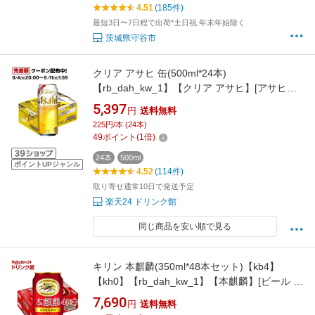
4.51
(185件)
最短3日〜7日程で出荷*土日祝 年末年始除く
茨城県守谷市
クリア アサヒ 缶(500ml*24本)
【rb_dah_kw_1】【クリア アサヒ】[アサヒビ
ール/新ジャンル/クリアアサヒ]
5,397
円
送料無料
225円/本 (24本)
49
ポイント
(
1
倍)
24本
500ml
ポイントUPジャンル
4.52
(114件)
取り寄せ通常10日で発送予定
楽天24 ドリンク館
同じ商品を安い順で見る
キリン 本麒麟(350ml*48本セット)【kb4】
【kh0】【rb_dah_kw_1】【本麒麟】[ビール 発
泡酒]
7,690
円
送料無料