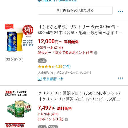
FELICITY Beer&Water
同じ商品を安い順で見る
【ふるさと納税】サントリー 金麦 350ml缶・
500ml缶 24本《容量・配送回数が選べます！》
★350ml缶通常便（1回）のみ最短翌日発送
12,000
円〜
送料無料
★【1回のみ・定期便2〜12ヶ月】※沖縄・離島
500円～/本 (24本)
配送不可【ビール 発泡酒 第3のビール お酒 プ
楽天カード決済で楽天ポイント付与
レゼント 贈り物 お盆 帰省 土産 バーベキュー】
24本
4.29
(7件)
入金確認後、約2週間〜1ヶ月でお届け
東京都府中市
クリアアサヒ 贅沢ゼロ 缶(350ml*48本セット)
【クリアアサヒ贅沢ゼロ】[アサヒビール/新ジ
ャンル/贅沢ゼロ]
7,497
円
送料無料
156円/本 (48本)
68
ポイント
(
1
倍)
48本
350ml