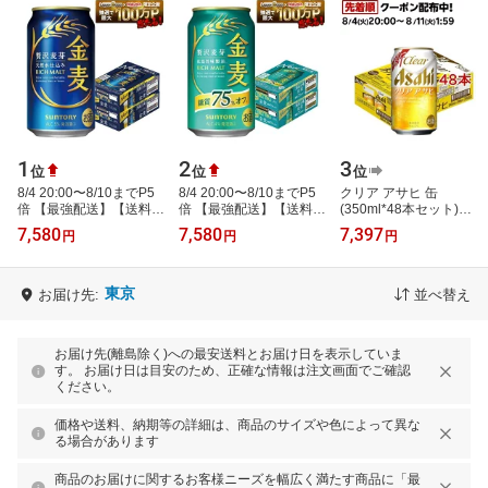
1
2
3
位
位
位
8/4 20:00〜8/10までP5
8/4 20:00〜8/10までP5
クリア アサヒ 缶
倍 【最強配送】【送料無
倍 【最強配送】【送料無
(350ml*48本セット)
料】金麦 350ml×2ケー
料】サントリー 金麦 糖
【rb_dah_kw_1】【クリ
7,580
7,580
7,397
円
円
円
ス/48本 ビール 新ジャン
質75％オフ 350ml×2ケ
ア アサヒ】[アサヒビー
ル サント…
ース/48本 …
ル/新ジャンル/クリア…
東京
お届け先:
並べ替え
お届け先(離島除く)への最安送料とお届け日を表示していま
す。 お届け日は目安のため、正確な情報は注文画面でご確認
ください。
価格や送料、納期等の詳細は、商品のサイズや色によって異な
る場合があります
商品のお届けに関するお客様ニーズを幅広く満たす商品に「最