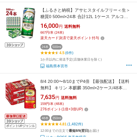
【ふるさと納税】アサヒスタイルフリー＜生＞
糖質0 500ml×24本 合計12L 1ケース アルコー
ル度数4% 缶ビール お酒 ビール アサヒ アサヒ
16,000
円
送料無料
スタイルフリー 送料無料 【07214-0034】
667円/本 (24本)
楽天カード決済で楽天ポイント付与
24本
500ml
4.5
(6件)
1か月以内に発送予定(店舗休業日を除く)
福島県本宮市
8/4 20:00〜8/10までP4倍 【最強配送】【送料
無料】 キリン 本麒麟 350ml×2ケース/48本
YTR ビール 新ジャンル キリンビール
7,635
円
送料無料
159円/本 (48本)
276
ポイント
(
1
倍+
3
倍UP)
48本
350ml
4.81
(1,482件)
ポイントUPジャンル
12:00までの注文で
最短8/9(翌日)
お届け