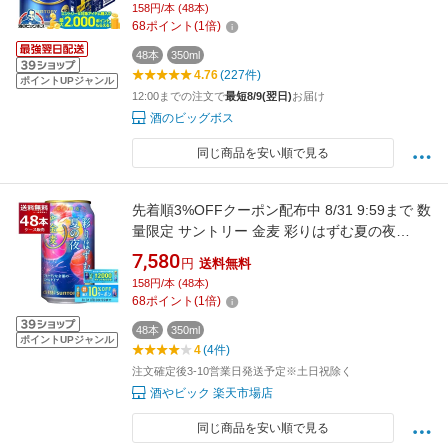
158円/本 (48本)
68
ポイント
(
1
倍)
48本
350ml
4.76
(227件)
ポイントUPジャンル
12:00までの注文で
最短8/9(翌日)
お届け
酒のビッグボス
同じ商品を安い順で見る
先着順3%OFFクーポン配布中 8/31 9:59まで 数
量限定 サントリー 金麦 彩りはずむ夏の夜
350ml×48本(2ケース)【送料無料※一部地域は
7,580
円
送料無料
除く】
158円/本 (48本)
68
ポイント
(
1
倍)
48本
350ml
ポイントUPジャンル
4
(4件)
注文確定後3-10営業日発送予定※土日祝除く
酒やビック 楽天市場店
同じ商品を安い順で見る