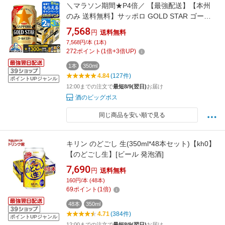
＼マラソン期間★P4倍／ 【最強配送】【本州
のみ 送料無料】サッポロ GOLD STAR ゴール
ドスター 350ml×2ケース/48本《048》『IAS』
7,568
円
送料無料
新ジャンル 第3のビール
7,568円/本 (1本)
272
ポイント
(
1
倍+
3
倍UP)
1本
350ml
4.84
(127件)
ポイントUPジャンル
12:00までの注文で
最短8/9(翌日)
お届け
酒のビッグボス
同じ商品を安い順で見る
キリン のどごし 生(350ml*48本セット)【kh0】
【のどごし生】[ビール 発泡酒]
7,690
円
送料無料
160円/本 (48本)
69
ポイント
(
1
倍)
48本
350ml
4.71
(384件)
ポイントUPジャンル
12:00までの注文で
最短8/9(翌日)
お届け