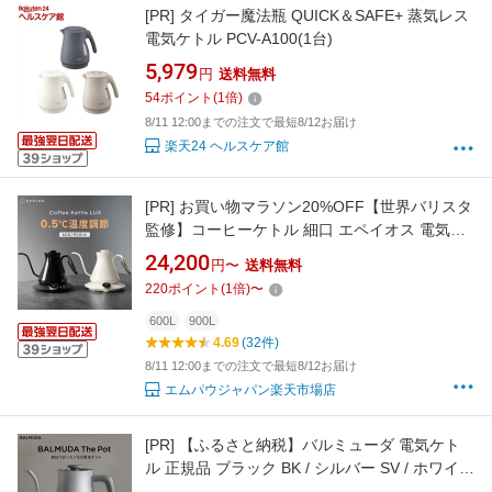
[PR]
タイガー魔法瓶 QUICK＆SAFE+ 蒸気レス
電気ケトル PCV-A100(1台)
5,979
円
送料無料
54
ポイント
(
1
倍)
8/11 12:00までの注文で最短8/12お届け
楽天24 ヘルスケア館
[PR]
お買い物マラソン20%OFF【世界バリスタ
監修】コーヒーケトル 細口 エペイオス 電気ケ
トル ドリップケトル 0.5℃単位調整
24,200
円〜
送料無料
600ml/900ml 熱感応変色 競技用 ストップウォ
220
ポイント
(
1
倍)
〜
ッチ 保温 空焚き防止 コーヒーポット 高級感 お
しゃれ コンパクト コーヒー愛好家向け LUX
600L
900L
4.69
(32件)
CP005
8/11 12:00までの注文で最短8/12お届け
エムパウジャパン楽天市場店
[PR]
【ふるさと納税】バルミューダ 電気ケト
ル 正規品 ブラック BK / シルバー SV / ホワイト
WH｜ザ ポット ケトル 湯沸かしポット ケトル