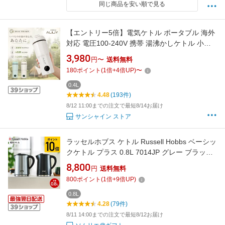
同じ商品を安い順で見る
【エントリー5倍】電気ケトル ポータブル 海外
対応 電圧100-240V 携帯 湯沸かしケトル 小型 6
段階温度調節 1-24H予約機能 保温 400ml トラ
3,980
円〜
送料無料
ベルケトル ステンレス 二重構造 旅行 一人用 ギ
180
ポイント
(
1
倍+
4
倍UP)
〜
フト メーカー保証 防災グッズ アウトドア コン
パクト 電気ポット コーヒー 持ち運び
0.4L
4.48
(193件)
8/12 11:00までの注文で最短8/14お届け
サンシャイン ストア
ラッセルホブス ケトル Russell Hobbs ベーシッ
クケトル プラス 0.8L 7014JP グレー ブラック
送料無料 / 800ml 電気ケトル 電気ポット 転倒
8,800
円
送料無料
お湯もれ防止 二重構造 ステンレス 空焚き防止
800
ポイント
(
1
倍+
9
倍UP)
ロックボタン オートオフ 広口 お手入れ簡単
JGS
0.8L
4.28
(79件)
8/11 14:00までの注文で最短8/12お届け