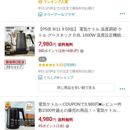
ランキング入賞
8/12 12:00までの注文で最短8/13お届け
スリーアールプラザ
【P5倍 8/11 9:59迄】 電気ケトル 温度調節 ケ
トル グースネック 0.8L 1000W 温度設定機能
50-100度 保温 空焚き防止 EKG-C801 電気ポッ
7,980
円
送料無料
ト 温度調節電気ケトル 細口 ドリップケトル コ
360
ポイント
(
1
倍+
4
倍UP)
ーヒー 湯沸かし器 おしゃれ シンプル 山善
YAMAZEN 【送料無料】
0.8L
4.43
(703件)
8/11 12:00までの注文で最短8/12お届け
くらしのeショップ
同じ商品を安い順で見る
電気ケトル＜COUPONで3,980円■レビュー件
数2300件越えの爆売れ商品！＞電気ケトル
1.0L 7段階温度調節 ボデーデジタルディスプレ
4,980
円
送料無料
イ 4時間保温 二重構造 触れても熱くない 急速
45
ポイント
(
1
倍)
沸騰 空焚き防止 メモリー機能 火傷防止 小型 お