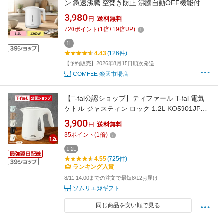
ン 急速沸騰 空焚き防止 沸騰自動OFF機能付き
お手入れ簡単 コンパクト シンプル 一人暮らし
3,980
円
送料無料
ホワイト 湯沸かし器 ハイパワー 1リットル お
720
ポイント
(
1
倍+
19
倍UP)
しゃれ かわいい ポット
1L
4.43
(126件)
【予約販売】2026年8月15日順次発送
COMFEE 楽天市場店
【T-fal公認ショップ】ティファール T-fal 電気
ケトル ジャスティン ロック 1.2L KO5901JP
5908JP 590AJP 5902JP 5903JP / ケトル 電気
3,900
円
送料無料
ポット 湯沸かしポット 湯沸かし器 転倒お湯も
35
ポイント
(
1
倍)
れロック スピード沸騰 キッチン家電 調理家電
JGS 最強配送 送料無料
1.2L
4.55
(725件)
ランキング入賞
8/11 14:00までの注文で最短8/12お届け
ソムリエ@ギフト
同じ商品を安い順で見る