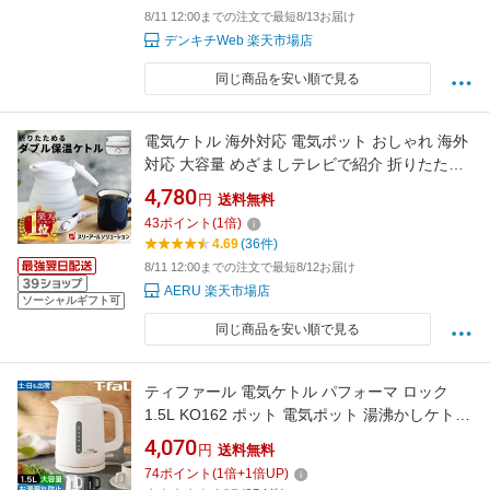
8/11 12:00までの注文で最短8/13お届け
デンキチWeb 楽天市場店
同じ商品を安い順で見る
電気ケトル 海外対応 電気ポット おしゃれ 海外
対応 大容量 めざましテレビで紹介 折りたたみ
ケトル 人気 ホワイト 保温 携帯 ポット 折りた
4,780
円
送料無料
たみ ケトル 小型 湯沸かし器 海外 旅行 出張 一
43
ポイント
(
1
倍)
人暮らし アウトドア コンパクト 車中泊 自動温
4.69
(36件)
度調整 0.6L ギフト 全世界対応
8/11 12:00までの注文で最短8/12お届け
AERU 楽天市場店
ソーシャルギフト可
同じ商品を安い順で見る
ティファール 電気ケトル パフォーマ ロック
1.5L KO162 ポット 電気ポット 湯沸かしケトル
湯沸かしポット 湯沸かし器 おしゃれ シンプル
4,070
円
送料無料
1.5リットル 急速 コードレス スピード沸騰 自
74
ポイント
(
1
倍+
1
倍UP)
動電源オフ 空焚き防止 コーヒー T-fal Performa