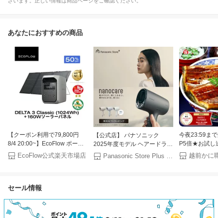
ざいます。正しい情報は商品ページをご確認ください。
あなたにおすすめの商品
【クーポン利用で79,800円
今夜23:59
【公式店】 パナソニック
8/4 20:00~】EcoFlow ポータ
P5倍★お試し送
2025年度モデル ヘアードライ
ブル電源 ソーラーパネル セッ
円〜更に2個で6
ヤー ナノケア EH-NA0K 無料
EcoFlow公式楽天市場店
Panasonic Store Plus 楽天市場店
ト DELTA 3 Classic 1024Wh
個で1,200円O
ギフトラッピング 高浸透ナノ
160W 軽量両面ソーラーパネ
円OFF！ 楽
イー ヘアケア 大風量 速乾 コ
ル 大容量 家庭用 蓄電池 発電
賞！楽天1位 
ンパクト 軽量 人気 温度 高級
セール情報
機 ポータブルバッテリー 節電
き ウナギ お中
潤い ツヤ まとまり ダメージ
対策 キャンプ 停電 防災グッ
丑の日【P】
ケア UVケア 送料無料
ズ 台風対策 停電対策