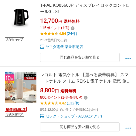
T-FAL KO8568JP ディスプレイロックコントロ
ール0．8L
12,700
円
送料無料
115
ポイント
(
1
倍)
4.54
(24件)
2〜3営業日で出荷
ヤマダ電機 楽天市場店
同じ商品を安い順で見る
レコルト 電気ケトル 【選べる豪華特典】 スマ
ートケトル スリム REK-1 電子ケトル 電気 旅行
温度調整 ステンレス おしゃれ 温度調節 かわい
8,800
円
送料無料
い 海外対応 旅行用 持ち運び ポータブル コンパ
800
ポイント
(
1
倍+
9
倍UP)
クト 小型 携帯 小さい 一人暮らし 300w 湯沸か
4.42
(132件)
し recolte
8/11 12:00までの注文で最短8/12お届け
セレクトショップ・AQUA(アクア)
同じ商品を安い順で見る