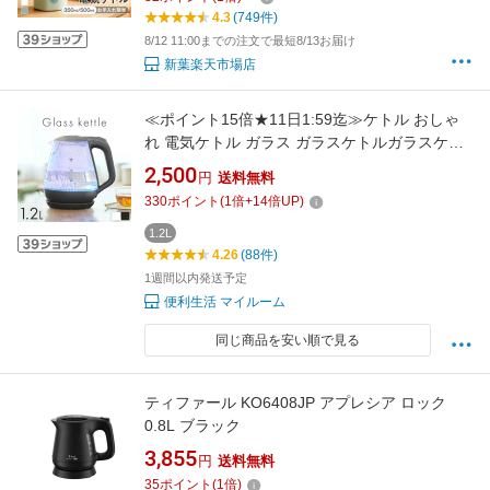
ッシュ 持ち運び 自動電源OFF 8分間沸騰 PSE
4.3
(749件)
認証済 誕生日プレゼント
8/12 11:00までの注文で最短8/13お届け
新葉楽天市場店
≪ポイント15倍★11日1:59迄≫ケトル おしゃ
れ 電気ケトル ガラス ガラスケトルガラスケト
ル 1.2L 空焚き防止機能 LED点灯 ケトル ガラス
2,500
円
送料無料
製 透明 コンパクト 一人暮らし キッチン家電 ブ
330
ポイント
(
1
倍+
14
倍UP)
ラック ホワイト HKG-012
1.2L
4.26
(88件)
1週間以内発送予定
便利生活 マイルーム
同じ商品を安い順で見る
ティファール KO6408JP アプレシア ロック
0.8L ブラック
3,855
円
送料無料
35
ポイント
(
1
倍)