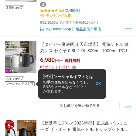
手入れカンタン お茶 コーヒーミルク 2年保証
1L
4.4
(2,490件)
ランキング入賞
8/11 10:00までの注文で最短8/13お届け
My Home Shop 日用品楽天市場店
【タイガー魔法瓶 楽天市場店】 電気ケトル 蒸
気レス わく子 0.8L 1.0L 800mL 1000mL PCJ-
A082 PCJ-A102 節電 安心 安全設計 軽量 本体
6,980
円〜
送料無料
防汚加工 おしゃれ ケトル ポット タイガー グレ
63
ポイント
(
1
倍)
〜
ー ホワイト
0.8L
1L
ソーシャルギフトとは
NEW
4.59
(149件)
相手の住所を知らなくても、
OK
ソーシャルギフト可
SNSやメールなどでギフト
8/14 8:00までの注文で最短8/15お届け
が贈れます。
タイガー魔法瓶 楽天市場店
同じ商品を安い順で見る
【新基準モデル／2026年型】正規品 バルミュ
ーダ ザ・ポット 電気ケトル ドリップケトル 電
気ポット ケトル おしゃれ 細口 ハンドドリップ