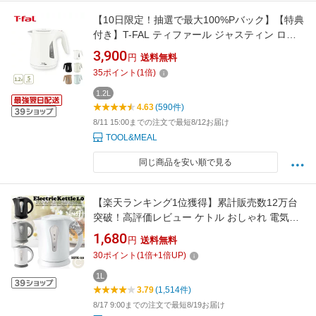
【10日限定！抽選で最大100%Pバック】【特典
付き】T-FAL ティファール ジャスティン ロッ
ク 1.2L【電気ケトル 電気ポット ケトル 湯沸か
3,900
円
送料無料
しケトル 湯沸かし器 コードレス 大容量 キッチ
35
ポイント
(
1
倍)
ン 人気 ギフト 家電 レビューキャンペーン】cp
対象
1.2L
4.63
(590件)
8/11 15:00までの注文で最短8/12お届け
TOOL&MEAL
同じ商品を安い順で見る
【楽天ランキング1位獲得】累計販売数12万台
突破！高評価レビュー ケトル おしゃれ 電気ケ
トル NEW 1L ワンプッシュオープン 自動電源
1,680
円
送料無料
OFF 空焚き防止機能 シンプルデザイン 大きな
30
ポイント
(
1
倍+
1
倍UP)
水位窓 パイロットランプ コード巻き込み電源
ベース 4色カラー展開 HFK-10
1L
3.79
(1,514件)
8/17 9:00までの注文で最短8/19お届け