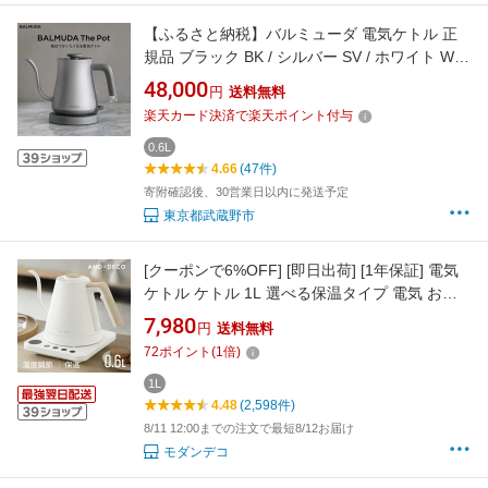
【ふるさと納税】バルミューダ 電気ケトル 正
規品 ブラック BK / シルバー SV / ホワイト WH
｜ザ ポット ケトル 湯沸かしポット ケトルポッ
48,000
円
送料無料
ト 調理器具 キッチン 生活 家電 おしゃれ モダ
楽天カード決済で楽天ポイント付与
ン シンプル 小型 武蔵野市 黒 白 BALMUDA
The Pot KPT01JP 48000円 4万8000円
0.6L
4.66
(47件)
寄附確認後、30営業日以内に発送予定
東京都武蔵野市
[クーポンで6%OFF] [即日出荷] [1年保証] 電気
ケトル ケトル 1L 選べる保温タイプ 電気 おし
ゃれ 電気ポット 電気やかん 湯沸かしポット 湯
7,980
円
送料無料
沸しポット 湯沸かしケトル 湯沸かし器 ステン
72
ポイント
(
1
倍)
レス コーヒー用 コーヒードリップ 細口 スリム
ノズル 北欧
1L
4.48
(2,598件)
8/11 12:00までの注文で最短8/12お届け
モダンデコ