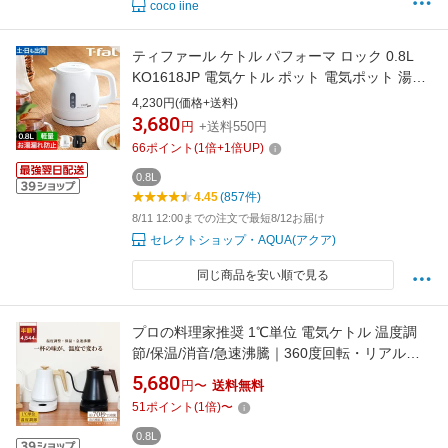
coco iine
ティファール ケトル パフォーマ ロック 0.8L
KO1618JP 電気ケトル ポット 電気ポット 湯沸
かし器 湯沸し コンパクト 小さい 軽量 転倒お湯
4,230円(価格+送料)
漏れ防止 早い おしゃれ シンプル ハイパワー
3,680
円
+送料550円
800ml 一人暮らし 湯沸かしケトル お湯 コーヒ
66
ポイント
(
1
倍+
1
倍UP)
ー 珈琲 紅茶 T-fal
0.8L
4.45
(857件)
8/11 12:00までの注文で最短8/12お届け
セレクトショップ・AQUA(アクア)
同じ商品を安い順で見る
プロの料理家推奨 1℃単位 電気ケトル 温度調
節/保温/消音/急速沸騰｜360度回転・リアルタ
イム温度表示｜細口ノズルで注ぎやすい、70秒
5,680
円〜
送料無料
で1杯沸騰する｜高視認LEDパネル搭載・ステ
51
ポイント
(
1
倍)
〜
ンレス製・空焚き防止
0.8L