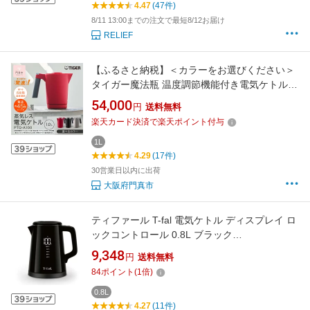
4.47
(47件)
8/11 13:00までの注文で最短8/12お届け
RELIEF
【ふるさと納税】＜カラーをお選びください＞
タイガー魔法瓶 温度調節機能付き電気ケトル
PTQ-A100 【 大阪府門真市 家電 電化製品 キッ
54,000
円
送料無料
チン家電 生活家電 新生活 新生活応援 】
楽天カード決済で楽天ポイント付与
1L
4.29
(17件)
30営業日以内に出荷
大阪府門真市
ティファール T-fal 電気ケトル ディスプレイ ロ
ックコントロール 0.8L ブラック
KO8568JP〈KO8568JP〉
9,348
円
送料無料
84
ポイント
(
1
倍)
0.8L
4.27
(11件)