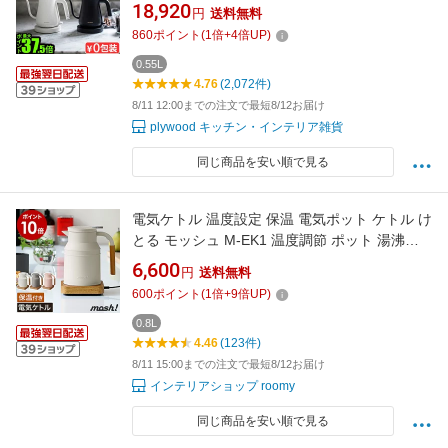
れ ドリップケトル ケトル コーヒードリップ ポ
18,920
円
送料無料
ット 細口 電気ポット 湯沸かしポット 湯沸かし
860
ポイント
(
1
倍+
4
倍UP)
器 ステンレス◇やかん 結婚祝い ホワイト ブラ
ック 送料無料
0.55L
4.76
(2,072件)
8/11 12:00までの注文で最短8/12お届け
plywood キッチン・インテリア雑貨
同じ商品を安い順で見る
電気ケトル 温度設定 保温 電気ポット ケトル け
とる モッシュ M-EK1 温度調節 ポット 湯沸か
しポット 湯沸かし器 授乳 湯沸し 白湯 お白湯
6,600
円
送料無料
おさゆ お湯 おしゃれ シンプル かわいい 木目調
600
ポイント
(
1
倍+
9
倍UP)
北欧 ミルクタンク やかん ミニポット 一人暮ら
し コンパクト［ mosh！ケトル ］
0.8L
4.46
(123件)
8/11 15:00までの注文で最短8/12お届け
インテリアショップ roomy
同じ商品を安い順で見る