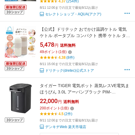
4.37
(254件)
Lock 1.5L
8/11 12:00までの注文で最短8/12お届け
セレクトショップ・AQUA(アクア)
【公式】ドリテック おでかけ温調ケトル 電気
ケトル ポータブル コンパクト 携帯 ケトル タン
ブラー 持ち運び 温度調節 4段階 お知らせ機能
5,478
円
送料無料
コード着脱式 旅行 オフィス 外出先 粉ミルク 赤
49
ポイント
(
1
倍)
ちゃん 育児 タンブラー PO-170
4.38
(8件)
8/11 15:00までの注文で最短8/12お届け
ドリテック(dretec)公式ストア
タイガー TIGER 電気ポット 蒸気レスVE電気ま
ほうびん 3.0L アーバンブラック PIM-
H300KE〈PIMH300KE〉
22,000
円
送料無料
200
ポイント
(
1
倍)
4.5
(2件)
8/11 12:00までの注文で最短8/13お届け
デンキチWeb 楽天市場店