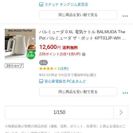
ラチュナ キングジム直営店
同じ商品を安い順で見る
バルミューダ 0.6L 電気ケトル BALMUDA The
Pot バルミューダ ザ・ポット KPT01JP-WH ホ
ワイト ステンレス コンパクト おしゃれ【送料
12,600
円
送料無料
無料】【KK9N0D18P】
228
ポイント
(
1
倍+
1
倍UP)
0.6L
4
(1件)
8/12 12:00までの注文で最短8/15お届け
安心家電販売 PCあきんど
同じ商品を安い順で見る
1
/
150
※検索結果が実際の商品内容（価格、送料、ポイント、在庫等）と異なる場合がご