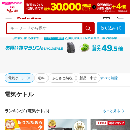
絞り込み (1)
ようこそ 楽天市場へ
ログイン
会員登録
電気ケトル
送料
ふるさと納税
新品・中古
すべて解除
電気ケトル
ランキング (電気ケトル)
もっと見る