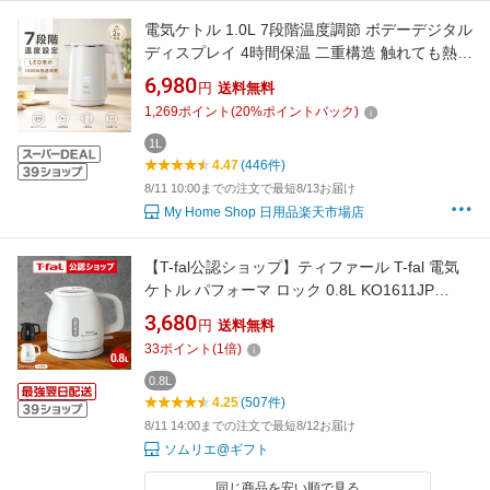
電気ケトル 1.0L 7段階温度調節 ボデーデジタル
ディスプレイ 4時間保温 二重構造 触れても熱く
ない 急速沸騰 空焚き防止機能 メモリー機能 火
6,980
円
送料無料
傷防止 小型 お手入れカンタン お茶 コーヒー ミ
1,269
ポイント
(
20
%ポイントバック)
ルク ブラック ホワイト 安心保証 PSE
1L
4.47
(446件)
8/11 10:00までの注文で最短8/13お届け
My Home Shop 日用品楽天市場店
【T-fal公認ショップ】ティファール T-fal 電気
ケトル パフォーマ ロック 0.8L KO1611JP
KO1618JP / 800mL 電気ポット 湯沸かしポット
3,680
円
送料無料
湯沸かし器 転倒お湯もれロック スピード沸騰
33
ポイント
(
1
倍)
空だき防止 自動電源オフ 軽量 キッチン家電 調
理家電 gws 送料無料
0.8L
4.25
(507件)
8/11 14:00までの注文で最短8/12お届け
ソムリエ@ギフト
同じ商品を安い順で見る