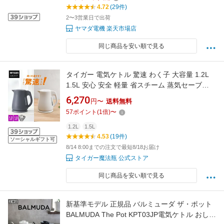
4.72
(29件)
2〜3営業日で出荷
ヤマダ電機 楽天市場店
同じ商品を安い順で見る
タイガー 電気ケトル 驚速 わく子 大容量 1.2L
1.5L 安心 安全 軽量 省スチーム 蒸気セーブ
PCT-A120 PCT-A150 タイガー魔法瓶 おしゃれ
6,270
円〜
送料無料
ケトル ポット ドリップ コーヒー 細口 オフ ホ
57
ポイント
(
1
倍)
〜
ワイト ブラック スゴ軽
1.2L
1.5L
4.53
(19件)
ソーシャルギフト可
8/14 8:00までの注文で最短8/18お届け
タイガー魔法瓶 公式ストア
同じ商品を安い順で見る
新基準モデル 正規品 バルミューダ ザ・ポット
BALMUDA The Pot KPT03JP電気ケトル おしゃ