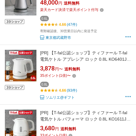
48,000
円
送料無料
ポット 調理器具 キッチン 生活 家電 おしゃれ
楽天カード決済で楽天ポイント付与
モダン シンプル 小型 武蔵野市 黒 白
BALMUDA The Pot KPT01JP 48000円 4万8000
0.6L
4.66
(47件)
円
寄附確認後、30営業日以内に発送予定
東京都武蔵野市
[PR]
【T-fal公認ショップ】ティファール T-fal
電気ケトル アプレシア ロック 0.8L KO6401JP
KO6408JP KO640AJP KO6403J0 送料無料 / ケ
3,878
円〜
送料無料
トル 電気ポット 湯沸かしポット 湯沸かし器 転
35
ポイント
(
1
倍)
〜
倒お湯もれロック スピード沸騰 キッチン家電
調理家電 JGS 最強配送
0.8L
4.66
(93件)
ソムリエ@ギフト
[PR]
【T-fal公認ショップ】ティファール T-fal
電気ケトル パフォーマ ロック 0.8L KO1611JP
KO1618JP / 800mL 電気ポット 湯沸かしポット
3,680
円
送料無料
湯沸かし器 転倒お湯もれロック スピード沸騰
33
ポイント
(
1
倍)