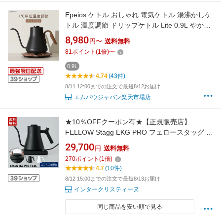
Epeios ケトル おしゃれ 電気ケトル 湯沸かしケ
トル 温度調節 ドリップケトル Lite 0.9L やかん
コーヒーケトル 湯沸かし 細口 ステンレス おし
8,980
円〜
送料無料
ゃれ スタイリッシュ 電気ポット ドリップ 空焚
81
ポイント
(
1
倍)
〜
き防止 ギフト
0.9L
4.74
(43件)
8/11 12:00までの注文で最短8/12お届け
エムパウジャパン楽天市場店
★10％OFFクーポン有★【正規販売店】
FELLOW Stagg EKG PRO フェロースタッグ 温
度計付き電気ケトル 900ml(0.9L) マットブラッ
29,700
円
送料無料
ク(2026年7月最新仕様)orマットホワイト(旧仕
270
ポイント
(
1
倍)
様)日本仕様(コンセントプラグは日本対応） プ
4.7
(10件)
ロバリスタも使用 KURASU
8/12 15:00までの注文で最短8/13お届け
インタークリスティーヌ
同じ商品を安い順で見る