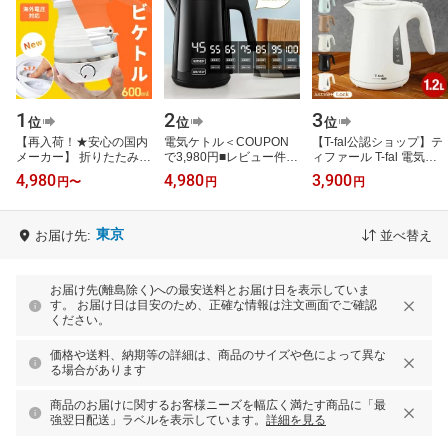
1
2
3
位
位
位
【再入荷！★安心の国内
電気ケトル＜COUPON
【T-fal公認ショップ】テ
メーカー】 折りたたみケ
で3,980円■レビュー件数
ィファール T-fal 電気ケ
トル 海外 対応 海外旅行
2300件越えの爆売れ商
トル ジャスティン ロッ
4,980
4,980
3,900
円
〜
円
円
持ち運び ケトル タビケ
品！＞電気ケトル 1.0L 7
ク 1.2L KO5901JP
トル 旅…
段階温度調節 …
5908JP 590AJP…
東京
お届け先:
並べ替え
お届け先(離島除く)への最安送料とお届け日を表示していま
す。 お届け日は目安のため、正確な情報は注文画面でご確認
ください。
価格や送料、納期等の詳細は、商品のサイズや色によって異な
る場合があります
商品のお届けに関するお客様ニーズを幅広く満たす商品に「最
強翌日配送」ラベルを表示しています。
詳細を見る