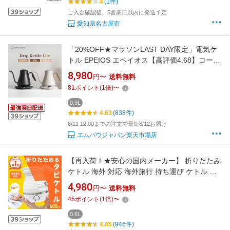
4
(1件)
おすすめ
ご入金確認後、5営業日以内に発送予定
愛知県名古屋市
「20%OFF★マラソンLAST DAY限定」電気ケ
トル EPEIOS エペイオス【高評価4.68】コーヒ
ーケトル 0.9L｜1℃単位温度調節＆保温機能付
8,980
円〜
送料無料
き 細口 ステンレス製 ドリップケトル 空焚き防
81
ポイント
(
1
倍)
〜
止 おしゃれデザイン 湯沸かし やかん 電気ポッ
ト（Lite）
0.9L
4.63
(838件)
8/11 12:00までの注文で最短8/12お届け
エムパウジャパン楽天市場店
【再入荷！★安心の国内メーカー】 折りたたみ
ケトル 海外 対応 海外旅行 持ち運び ケトル タ
ビケトル 旅行 トラベルケトル 折りたたみ 電気
4,980
円〜
送料無料
ケトル 電気ケトル ポータブルケトル 旅行 便利
45
ポイント
(
1
倍)
〜
キャンプ コンパクトケトル アウトドア 防災 温
度調節 保温 車中泊 一人暮らし
0.6L
4.45
(946件)