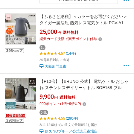
【ふるさと納税】＜カラーをお選びください＞
タイガー魔法瓶 蒸気レス電気ケトル PCV-A100
1.0L 【 大阪府門真市 家電 電化製品 キッチン家
25,000
円
送料無料
電 生活家電 新生活 新生活応援 】
楽天カード決済で楽天ポイント付与
1L
4.57
(14件)
30営業日以内に出荷
大阪府門真市
【P10倍】【BRUNO 公式】 電気ケトル おしゃ
れ ステンレスデイリーケトル BOE158 ブルー
ノ ケトル ホーロー ポット ティー 自動オフ 自
9,900
円
送料無料
動電源オフ エンボス加工 ドリップ インテリア
900
ポイント
(
1
倍+
9
倍UP)
レトロ かわいい 一人暮らし メッセージカード
対応 引っ越し祝い 入学祝い 転倒防止
0.8L
4.55
(290件)
8/11 12:00までの注文で最短8/12お届け
BRUNOブルーノ公式楽天市場店