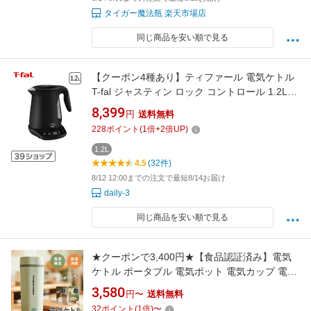
タイガー魔法瓶 楽天市場店
同じ商品を安い順で見る
【クーポン4種あり】ティファール 電気ケトル
T-fal ジャスティン ロック コントロール 1.2L
KO823AJP KO823NJP
8,399
円
送料無料
228
ポイント
(
1
倍+
2
倍UP)
1.2L
4.5
(32件)
8/12 12:00までの注文で最短8/14お届け
daily-3
同じ商品を安い順で見る
★クーポンで3,400円★【食品認証済み】電気
ケトル ポータブル 電気ポット 電気カップ 電気
ケトル おしゃれ 500ML 軽量 ミニ電気ボトル
3,580
円〜
送料無料
魔法瓶ポット ポータブル オフィス 旅行 ワンプ
32
ポイント
(
1
倍)
〜