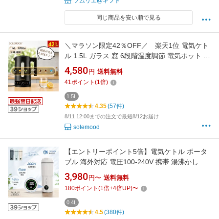
ソムリエ@ギフト
同じ商品を安い順で見る
＼マラソン限定42％OFF／ 楽天1位 電気ケト
ル 1.5L ガラス 窓 6段階温度調節 電気ポット す
ぐ 沸く ボデーデジタルディスプレイ 4時間保温
4,580
円
送料無料
二重構造 触れても熱くない 急速沸騰 空焚き防
41
ポイント
(
1
倍)
止 メモリー機能 火傷防止 小型 お手入れカンタ
ン お茶 コーヒーミルク
1.5L
4.35
(57件)
8/11 12:00までの注文で最短8/12お届け
solemood
【エントリーポイント5倍】電気ケトル ポータ
ブル 海外対応 電圧100-240V 携帯 湯沸かしケ
トル 小型 6段階温度調節 1-24H予約機能 保温
3,980
円〜
送料無料
400ml トラベルケトル ステンレス 二重構造 旅
180
ポイント
(
1
倍+
4
倍UP)
〜
行 一人用 ギフト 防災グッズ アウトドア コンパ
クト 電気ポット コーヒー 持ち運び
0.4L
4.5
(380件)