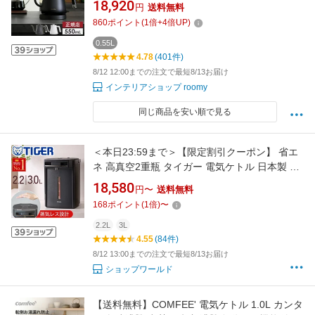
18,920
円
送料無料
ポット 湯沸かし器 コーヒードリップ 湯沸かし
860
ポイント
(
1
倍+
4
倍UP)
ポット 一人暮らし 電気 湯もれ防止 ステンレス
白 黒 KPT03JP ［ BALMUDA The Pot ］
0.55L
4.78
(401件)
8/12 12:00までの注文で最短8/13お届け
インテリアショップ roomy
同じ商品を安い順で見る
＜本日23:59まで＞【限定割引クーポン】 省エ
ネ 高真空2重瓶 タイガー 電気ケトル 日本製 電
気ポット とく子さん 2L 2.2l 3l VE電気まほうび
18,580
円〜
送料無料
ん まほうびん エアー式 バックライト 自動計量
168
ポイント
(
1
倍)
〜
コードレス 空焚き防止 ロック PIM-H300 PIM-
H220 PIM-H タイガー魔法瓶 蒸気レス 1L
2.2L
3L
4.55
(84件)
8/12 13:00までの注文で最短8/13お届け
ショップワールド
【送料無料】COMFEE' 電気ケトル 1.0L カンタ