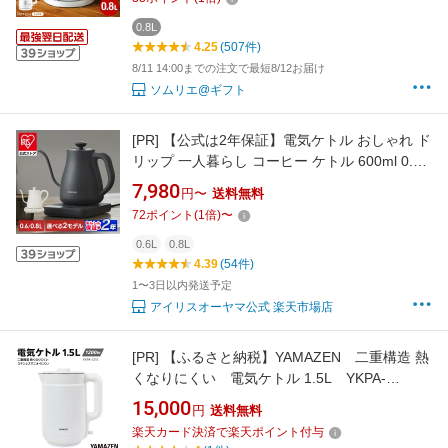
空だき防止 自動電源オフ 軽量 キッチン家電 調
理家電 gws 送料無料
0.8L
4.25
(507件)
8/11 14:00までの注文で最短8/12お届け
ソムリエ@ギフト
[PR]
【公式は2年保証】電気ケトル おしゃれ ド
リップ 一人暮らし コーヒー ケトル 600ml 0.6L
ドリップケトル IKE-C601T-HA IKE-C601T-CW
7,980
円〜
送料無料
IKE-C800T ケトル 電気ケトル 電気 電気ポット
72
ポイント
(
1
倍)
〜
[安心延長保証対象]
0.6L
0.8L
4.39
(54件)
1〜3日以内発送予定
アイリスオーヤマ公式 楽天市場店
[PR]
【ふるさと納税】YAMAZEN 二重構造 熱
くなりにくい 電気ケトル 1.5L YKPA-
1215(W)/ 山善 電気ケトル ケトル 湯沸かし器
15,000
円
送料無料
湯沸かしポット キッチン 新生活 家電 おしゃれ
楽天カード決済で楽天ポイント付与
小型 一人暮らし ギフト プレゼント 贈り物 人気