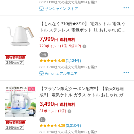
8/12 11:00までの注文で最短8/14お届け
サンシャイン ストア
【もれなくP10倍★8/10】 電気ケトル 電気 ケ
トル ステンレス 電気ポット 1L おしゃれ 細口
湯沸かし器 湯沸かしポット 湯沸かしケトル 湯
7,999
円
送料無料
沸しポット 電気やかん コーヒードリップ コー
720
ポイント
(
1
倍+
9
倍UP)
ヒー用 スリムノズル 北欧 かわいい Armonia
0.6L
4.45
(1,134件)
8/11 12:00までの注文で最短8/12お届け
Armonia アルモニア
【マラソン限定クーポン配布!!】【楽天3冠達
成!!】 電気ケトル ガラス ケトル おしゃれ ガラ
ス製 1L 洗える 透明 ワンタッチ 軽量 湯沸かし
3,490
円
送料無料
ケトル 湯沸かし 湯沸かし器 光る LEDライト付
31
ポイント
(
1
倍)
き [Latuna] 1.0L 黒 白 かわいい
1L
4.39
(3,310件)
8/11 15:00までの注文で最短8/12お届け