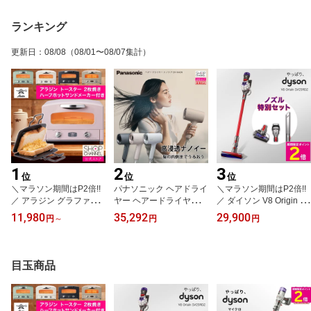
ランキング
更新日
：
08/08
（08/01〜08/07集計）
1
2
3
位
位
位
＼マラソン期間はP2倍!!
パナソニック ヘアドライ
＼マラソン期間はP2倍!!
／ アラジン グラファイ
ヤー ヘアードライヤー
／ ダイソン V8 Origin 掃
トトースター 特別セット
ナノケア EH-NA0K Pana
除機 コードレス スティ
11,980
35,292
29,900
円
～
円
円
＜2枚焼き＞ オーブント
sonic チャコールブラッ
ック式 ハンディ Dyson
ースター ハーフホットサ
ク さくらピンク ミスト
スリム サイクロン コー
ンドメーカー付き グリー
グレー 【ショップチャン
ドレスクリーナー 布団ク
ン ホワイト ブラック ト
ネル公式】
リーナー ハンディクリー
目玉商品
ープ サクラピンク 【シ
ナー サイクロン式 コー
ョップチャンネル公式】
ドレス掃除機 スティック
AT-HLF01 CAT-GS13B A
型 ハンディ掃除機 3way
ET-GS13B