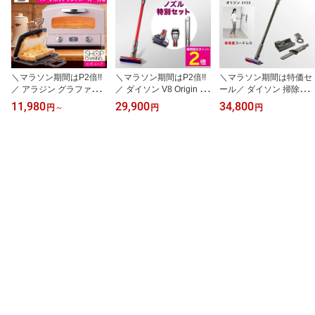
＼マラソン期間はP2倍!!
＼マラソン期間はP2倍!!
＼マラソン期間は特価セ
／ アラジン グラファイ
／ ダイソン V8 Origin 掃
ール／ ダイソン 掃除機
トトースター 特別セット
除機 コードレス スティ
軽量 モデル SV33 スティ
11,980
29,900
34,800
円
～
円
円
＜2枚焼き＞ オーブント
ック式 ハンディ Dyson
ッククリーナー コードレ
ースター ハーフホットサ
スリム サイクロン コー
ス サイクロンクリーナー
ンドメーカー付き グリー
ドレスクリーナー 布団ク
マイクロ オリジン コー
ン ホワイト ブラック ト
リーナー ハンディクリー
ドレスクリーナー 最軽量
ープ サクラピンク 【シ
ナー サイクロン式 コー
Dyson スリム サイクロ
ョップチャンネル公式】
ドレス掃除機 スティック
ン式 コードレス掃除機
AT-HLF01 CAT-GS13B A
型 ハンディ掃除機 3way
スティック型
ET-GS13B