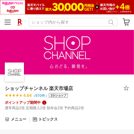
ショップチャンネル 楽天市場店
4.64
（
970
件）
ポイントアップ期間中
通常商品2倍 定期購入2倍 頒布会2倍 予約商品2倍
メニュー
トピックス