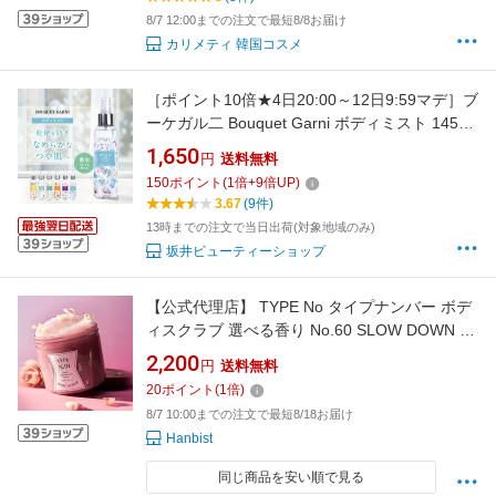
8/7 12:00までの注文で最短8/8お届け
カリメティ 韓国コスメ
［ポイント10倍★4日20:00～12日9:59マデ］ブ
ーケガル二 Bouquet Garni ボディミスト 145ml
イランイラン ウェディングブライド ソフトコ
1,650
円
送料無料
ットン トロピカルピーチ バニラムスク ベイビ
150
ポイント
(
1
倍+
9
倍UP)
ーパウダー フレグランス 香水 ミスト 保湿 ボデ
3.67
(9件)
ィケア ボディフレグランス コロン
13時までの注文で当日出荷(対象地域のみ)
坂井ビューティーショップ
【公式代理店】 TYPE No タイプナンバー ボデ
ィスクラブ 選べる香り No.60 SLOW DOWN /
No.91WONDER VIBE 韓国コスメ【国内発送】
2,200
円
送料無料
【送料無料】
20
ポイント
(
1
倍)
8/7 10:00までの注文で最短8/18お届け
Hanbist
同じ商品を安い順で見る