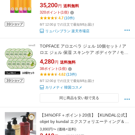
黄土座浴器 韓国 よもぎ 座浴剤 黄土座浴専用座
35,200
円
送料無料
浴剤 よもぎ蒸し座浴剤 【オリエンタルドライ
320
ポイント
(
1
倍)
ハーブ】
4.7
(10件)
8/7 12:00までの注文で最短8/8お届け
リュバンブラン 楽天市場店
TOPFACE アロエベラ ジェル 10個セット / ア
ロエ ジェル 保湿 スキンケア ボディケア / モイ
スチャー ゲル / 韓国コスメ 送料無料 (宅急便)
4,280
円
送料無料
38
ポイント
(
1
倍)
4.62
(13件)
8/7 12:00までの注文で最短8/8お届け
カリメティ 韓国コスメ
同じ商品を安い順で見る
【34%OFF＋ポイント20倍】【KUNDAL公式】
objet by kundal エクスフォリエーティング＆ウ
ォータフル ハンドソープ 300ml クンダル
3,890円〜 (価格+送料)
OBJET BY KUNDAL EXFOLIATING &