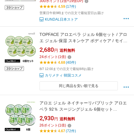
300
ポイント
(
1
倍+
19
倍UP)
4.59
(17件)
営業日午前9時までの注文で最短翌日お届け
KUNDAL日本ストア
TOPFACE アロエベラ ジェル 6個セット / アロ
エ ジェル 保湿 スキンケア ボディケア / モイス
チャー ゲル / 韓国コスメ 送料無料 (宅急便)
2,680
円
送料無料
24
ポイント
(
1
倍)
4.68
(40件)
8/7 12:00までの注文で最短8/8お届け
カリメティ 韓国コスメ
同じ商品を安い順で見る
アロエ ジェル ネイチャーリパブリック アロエ
ベラ 92％ スージングジェル 6個セット
NATURE REPUBLIC 保湿 スキンケア ボディケ
2,930
円
送料無料
ア / モイスチャー ゲル / 韓国コスメ 送料無料
26
ポイント
(
1
倍)
(国内配送 / 宅急便)
4.67
(72件)