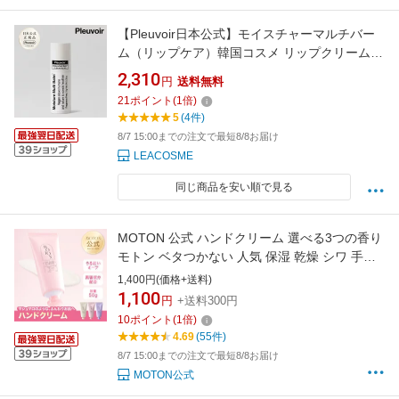
【Pleuvoir日本公式】モイスチャーマルチバー
ム（リップケア）韓国コスメ リップクリーム
リップバーム 乾燥対策 保湿 目元 ほうれい線 手
2,310
円
送料無料
ひじ ひざ 無香料 ギフト プレゼント ユニセック
21
ポイント
(
1
倍)
ス スティック ボディケア プルヴワ
5
(4件)
8/7 15:00までの注文で最短8/8お届け
LEACOSME
同じ商品を安い順で見る
MOTON 公式 ハンドクリーム 選べる3つの香り
モトン ベタつかない 人気 保湿 乾燥 シワ 手荒
れ いい香り 香水 韓国 レディース 女性 ギフト
1,400円(価格+送料)
プレゼント 50g
1,100
円
+送料300円
10
ポイント
(
1
倍)
4.69
(55件)
8/7 15:00までの注文で最短8/8お届け
MOTON公式