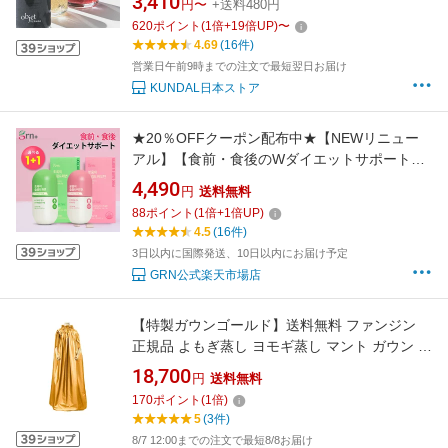
3,410
円〜
+送料480円
WATERFULL HAND WASH
620
ポイント
(
1
倍+
19
倍UP)
〜
4.69
(16件)
営業日午前9時までの注文で最短翌日お届け
KUNDAL日本ストア
★20％OFFクーポン配布中★【NEWリニュー
アル】【食前・食後のWダイエットサポート】
ピンク・グリーンスリム(選べる1+1) 30日 ダイ
4,490
円
送料無料
エット スリムバランスガルシニア カテキン サ
88
ポイント
(
1
倍+
1
倍UP)
プリ ダイエット スッキリ ビオチン ピンクスリ
4.5
(16件)
ム＆ビオチン グリーンスリム＆快便【grn+公
3日以内に国際発送、10日以内にお届け予定
式】
GRN公式楽天市場店
【特製ガウンゴールド】送料無料 ファンジン
正規品 よもぎ蒸し ヨモギ蒸し マント ガウン 自
宅 ファンジン よもぎ蒸し用ガウン 服 座浴服 専
18,700
円
送料無料
用服 黄土座浴器 韓国
170
ポイント
(
1
倍)
5
(3件)
8/7 12:00までの注文で最短8/8お届け