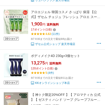
リュバンブラン 楽天市場店
アロエジェル 韓国コスメ さっぱり 保湿 【公
式】ザセム チェジュ フレッシュ アロエ スージ
ング ジェル チューブ 3個セット theSAEM/正規
1,900
円
送料無料
輸入品/国内発送
17
ポイント
(
1
倍)
4.82
(11件)
8/7 8:00までの注文で最短8/8お届け
ザセム公式ショップ 楽天市場店
ボディメイク4D 230g×3個セット
13,275
円
送料無料
120
ポイント
(
1
倍)
5
(4件)
8/7 8:00までの注文で最短8/11お届け
KKオンラインショップ本店
【 神トク限定20%OFF 】【 アロマティカ 公式
】【 ゼスティ ハンド ソープ グレープフルーツ
& タンジェリン 300ml】 泡 タイプ ソープ ロー