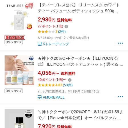
【ティーブレス公式】 リリームスク ホワイト
ティー パフューム ボディウォッシュ 500g
TEABLESS LILY MUSK WHITE TEA
2,980
円
送料無料
27
ポイント
(
1
倍)
3
(2件)
8/7 15:00までの注文で最短8/8お届け
Kトレーディング
★神トク20％OFFクーポン★【ILLIYOON 公
式】 ILLIYOON ベストデュオセット ( 選べる ロ
ーション + クリーム / 全7種 ) 【 イリユン 】 乳
4,056
円〜
送料無料
液 保湿 ボディ 肌 弾力 乾燥 肌バリア 敏感肌 低
40
ポイント
(
1
倍)
〜
刺激 無刺激 うるおい 水分 顔 韓国 コスメ スキ
4.83
(53件)
ン ケア クリーム 化粧品
7日以内に国際発送、18日以内にお届け予定
AMOREMALL
＼神トククーポンで20%OFF！8/11(火)01:59ま
で／【Pleuvoir日本公式】オードパルファム
（香水）ヒノキ ムスク ウッディ ジャスミン レ
7,920
円
送料無料