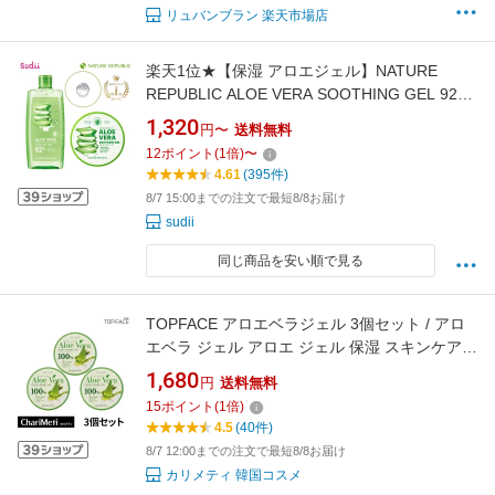
リュバンブラン 楽天市場店
楽天1位★【保湿 アロエジェル】NATURE
REPUBLIC ALOE VERA SOOTHING GEL 92%
[★2種]]【正規品】ネイリパ アロエ スーディン
1,320
円〜
送料無料
グジェル vegan スキンケア アロエベラジェル
12
ポイント
(
1
倍)
〜
オールインワン まとめ買い お買い得 保湿 ボデ
4.61
(395件)
ィケア ボディジェル 保湿ジェル 顔 全身 ボディ
8/7 15:00までの注文で最短8/8お届け
ヘア
sudii
同じ商品を安い順で見る
TOPFACE アロエベラジェル 3個セット / アロ
エベラ ジェル アロエ ジェル 保湿 スキンケア
ボディケア モイスチャー ゲル / 韓国コスメ 送
1,680
円
送料無料
料無料 (宅急便)
15
ポイント
(
1
倍)
4.5
(40件)
8/7 12:00までの注文で最短8/8お届け
カリメティ 韓国コスメ