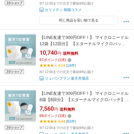
8/7 12:00までの注文で最短8/8お届け
カリメティ 韓国コスメ
同じ商品を安い順で見る
【LINE友達で300円OFF！】 マイクロニードル
12袋【12回分】 【エターナルマイクロパッ
チ】 ニードルパッチ ヒアルロン酸 パッチ 目元
10,740
円
送料無料
針 パック 刺す シート状美容液 ヒアルロン酸 マ
97
ポイント
(
1
倍)
イクロパッチ 目元ケア 眉間 眉間ニードルパッ
4.14
(14件)
チ
8/7 12:00までの注文で最短8/8お届け
リュバンブラン 楽天市場店
【LINE友達で300円OFF！】 マイクロニードル
8袋【8回分】 【エターナルマイクロパッチ】
ニードルパッチ ヒアルロン酸 パッチ 目元 針 パ
7,560
円
送料無料
ック 刺す 韓国コスメ シート状美容液 ヒアルロ
68
ポイント
(
1
倍)
ン酸 マイクロパッチ 目元ケア 眉間
4.44
(82件)
8/7 12:00までの注文で最短8/8お届け