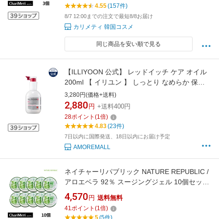
スメ (国内配送 / 宅急便)
4.55
(157件)
8/7 12:00までの注文で最短8/8お届け
カリメティ 韓国コスメ
同じ商品を安い順で見る
【ILLIYOON 公式】 レッドイッチ ケア オイル
200ml 【 イリユン 】 しっとり なめらか 保湿
水分 顔 ボディ 肌 乾燥 肌バリア ツヤ ヨモギ油
3,280円(価格+送料)
敏感肌 低刺激 無刺激 韓国 コスメ スキンケア
2,880
円
+送料400円
ボディケア 化粧品 アモーレパシフィック
28
ポイント
(
1
倍)
4.83
(23件)
7日以内に国際発送、18日以内にお届け予定
AMOREMALL
ネイチャーリパブリック NATURE REPUBLIC /
アロエベラ 92％ スージングジェル 10個セット/
保湿 スキンケア ボディケア / モイスチャー ゲ
4,570
円
送料無料
ル / 韓国コスメ 送料無料 (国内配送 / 宅急便)
41
ポイント
(
1
倍)
5
(5件)