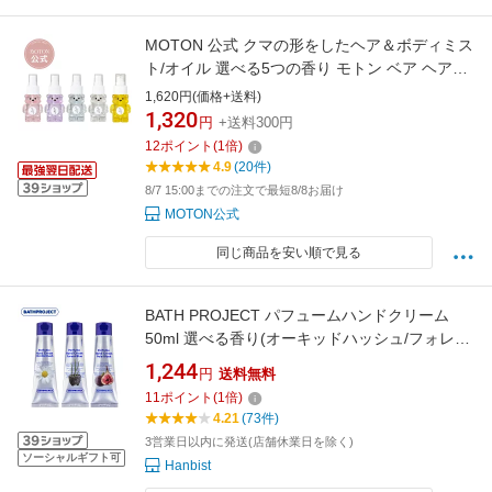
MOTON 公式 クマの形をしたヘア＆ボディミス
ト/オイル 選べる5つの香り モトン ベア ヘアミ
スト ボディミスト ボディコロン フレグランス
1,620円(価格+送料)
ミスト フレグランス いい香り 香水 韓国 レディ
1,320
円
+送料300円
ース 女性 レディース 女性 48ml
12
ポイント
(
1
倍)
4.9
(20件)
8/7 15:00までの注文で最短8/8お届け
MOTON公式
同じ商品を安い順で見る
BATH PROJECT パフュームハンドクリーム
50ml 選べる香り(オーキッドハッシュ/フォレス
トブルー/ペールブラッシュ) バスプロジェクト
1,244
円
送料無料
【国内発送】【送料無料】
11
ポイント
(
1
倍)
4.21
(73件)
3営業日以内に発送(店舗休業日を除く)
ソーシャルギフト可
Hanbist