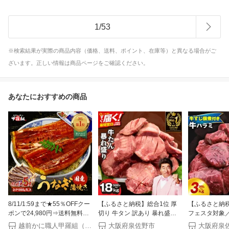
1
/
53
※検索結果が実際の商品内容（価格、送料、ポイント、在庫等）と異なる場合がご
ざいます。正しい情報は商品ページをご確認ください。
あなたにおすすめの商品
8/11/1:59まで★55％OFFクー
【ふるさと納税】総合1位 厚
【ふるさと納
ポンで24,980円⇒送料無料
切り 牛タン 訳あり 暴れ盛り
フェスタ対象／
11,241円！お中元 ギフト 希少
牛たん うなぎ 塩たん 食べ比
翌日発送 総合1
越前かに職人甲羅組（DENSHOKU）
大阪府泉佐野市
大阪府泉