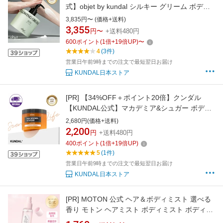
式】objet by kundal シルキー グリーム ボディ
ローション 470ml クンダル OBJET BY
3,835円〜 (価格+送料)
KUNDAL SILKY GLEAM BODY LOTION
3,355
円〜
+送料480円
600
ポイント
(
1
倍+
19
倍UP)
〜
4
(3件)
営業日午前9時までの注文で最短翌日お届け
KUNDAL日本ストア
[PR]
【34%OFF＋ポイント20倍】クンダル
【KUNDAL公式】マカデミア&シュガー ボディ
スクラブ 550g クンダル
2,680円(価格+送料)
2,200
円
+送料480円
400
ポイント
(
1
倍+
19
倍UP)
5
(1件)
営業日午前9時までの注文で最短翌日お届け
KUNDAL日本ストア
[PR]
MOTON 公式 ヘア＆ボディミスト 選べる
香り モトン ヘアミスト ボディミスト ボディコ
ロン フレグランスミスト フレグランス いい香