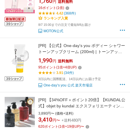
1,760
円
送料無料
り 香水 韓国 レディース 女性 メンズ 男性 ギフ
16
ポイント
(
1
倍)
ト プレゼント 80ml
4.42
(368件)
ランキング入賞
8/7 15:00までの注文で最短8/8お届け
MOTON公式
[PR]
【公式】One-day's you ボディー シャワー
トーンアップクリーム (200ml) | トーンアップ
保湿 ボディクリーム 潤い 水分 おうちエステ ビ
1,990
円
送料無料
タミン ブライトニング 韓国コスメ ボディケア
95
ポイント
(
1
倍+
4
倍UP)
ランキング 毎日 効果 おすすめ | ワンデイズユ
3.91
(34件)
ー わんでいずゆー
3日以内に国際配送、14日以内にお届け予定
One-day’s you 公式 楽天市場店
[PR]
【34%OFF＋ポイント20倍】【KUNDAL公
式】objet by kundal エクスフォリエーティング
＆ウォータフル ハンドソープ 300ml クンダル
3,890円〜 (価格+送料)
OBJET BY KUNDAL EXFOLIATING &
3,410
円〜
+送料480円
WATERFULL HAND WASH
620
ポイント
(
1
倍+
19
倍UP)
〜