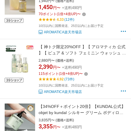
1,940円〜 (価格+送料)
ズマリー エッセンシャル オイル 精油 潤い 保湿
1,450
円〜
+送料490円
手洗い 手荒れ 石鹸 シトラス フレッシュ 爽やか
70
ポイント
(
1
倍+
4
倍UP)
〜
4.33
(12件)
10日以内に国際発送、25日以内にお届け予定
AROMATICA楽天市場店
【 神トク限定20%OFF 】【 アロマティカ 公式
】【 ピュア & ソフト フェミニン ウォッシュ 選
べる 2種 】 デリケートゾーン ソープ ボディケ
2,880円〜 (価格+送料)
ア フェムケア 敏感肌 VIO 陰部 かゆみ 臭い対策
2,390
円〜
+送料490円
不快感 ミスト 清潔 保湿 弱酸性 便利 生理 ニオ
115
ポイント
(
1
倍+
4
倍UP)
〜
イ 韓国 コスメ AROMATICA
4.92
(73件)
10日以内に国際発送、25日以内にお届け予定
AROMATICA楽天市場店
【34%OFF＋ポイント20倍】【KUNDAL公式】
objet by kundal シルキー グリーム ボディロー
ション 470ml クンダル OBJET BY KUNDAL
3,835円〜 (価格+送料)
SILKY GLEAM BODY LOTION
3,355
円〜
+送料480円