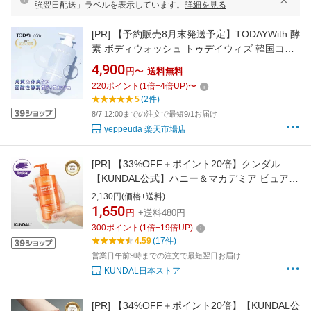
強翌日配送」ラベルを表示しています。
詳細を見る
[PR]
【予約販売8月末発送予定】TODAYWith 酵
素 ボディウォッシュ トゥデイウィズ 韓国コス
メ 韓国美容 ボディソープ 弱酸性 酵素 角質ケア
4,900
円〜
送料無料
ニオイケア 皮脂 植物由来 ヒアルロン酸 保湿 乾
220
ポイント
(
1
倍+
4
倍UP)
〜
燥 ボディケア 敏感肌 オイリー肌 体臭ケア
5
(2件)
8/7 12:00までの注文で最短9/1お届け
yeppeuda 楽天市場店
[PR]
【33%OFF＋ポイント20倍】クンダル
【KUNDAL公式】ハニー＆マカデミア ピュア
モイスチャー ボディソープ 500ml クンダル
2,130円(価格+送料)
1,650
円
+送料480円
300
ポイント
(
1
倍+
19
倍UP)
4.59
(17件)
営業日午前9時までの注文で最短翌日お届け
KUNDAL日本ストア
[PR]
【34%OFF＋ポイント20倍】【KUNDAL公