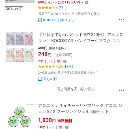
600
ポイント
(
1
倍+
19
倍UP)
〜
4
(3件)
営業日午前9時までの注文で最短翌日お届け
KUNDAL日本ストア
【12個までゆうパケット送料240円】 アイエス
リンク KOCOSTAR ハンドブーケマスク ココス
ター 韓国コスメ 韓国発 ハンドパック EGF 肌
488円(価格+送料)
ハリ 潤い 保湿 ハンドケア 乾燥 肌荒れ 美容 シ
248
円
+送料240円
アバター アルガンオイル
2
ポイント
(
1
倍)
4.65
(17件)
1〜2日以内に発送予定(店舗休業日を除く)
癒しの村
同じ商品を安い順で見る
アロエベラ ネイチャーリパブリック アロエ ジ
ェル 92％ スージングジェル 3個セット
NATURE REPUBLIC / 保湿 スキンケア ボディ
1,830
円
送料無料
ケア / アロエジェル モイスチャー ゲル / 韓国コ
16
ポイント
(
1
倍)