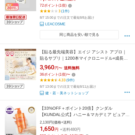
ディース 香り フレグランス 女性 ギフト プレゼ
72
ポイント
(
1
倍)
ント 誕生日 韓国コスメBTS テテ愛用 ジェニ愛
3
(1件)
用ビーガン ヴィーガン
8/7 15:00までの注文で最短8/8お届け
LEACOSME
同じ商品を安い順で見る
【貼る最先端美容】エイジ アシスト アプロ｜
貼るサプリ｜1200本マイクロニードル×成長因
子×ヒト幹細胞×ヒアルロン酸×エクソソーム｜
3,960
円〜
送料無料
経皮吸収｜極細ヒアルロン酸針｜若返り 美肌
36
ポイント
(
1
倍)
〜
骨を強く 目覚めが良い 化粧のノリが良い
4.33
(9件)
8/7 13:00までの注文で最短8/11お届け
健・若・美ネットショップ
【33%OFF＋ポイント20倍】クンダル
【KUNDAL公式】ハニー＆マカデミア ピュア
モイスチャー ボディソープ 500ml クンダル
2,130円(価格+送料)
1,650
円
+送料480円