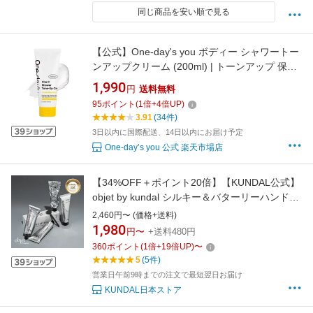
同じ商品を安い順で見る
【公式】One-day's you ボディー シャワートー
ンアップクリーム (200ml) | トーンアップ 保湿
ボディクリーム 潤い 水分 おうちエステ ビタミ
1,990
円
送料無料
ン ブライトニング 韓国コスメ ボディケア ラン
95
ポイント
(
1
倍+
4
倍UP)
キング 毎日 効果 おすすめ | ワンデイズユー わ
3.91
(34件)
んでいずゆー
3日以内に国際配送、14日以内にお届け予定
One-day’s you 公式 楽天市場店
【34%OFF＋ポイント20倍】【KUNDAL公式】
objet by kundal シルキー＆バターリーハンドク
リーム 50ml クンダル OBJET BY KUNDAL
2,460円〜 (価格+送料)
SILKY & BUTTERY HAND CREAM
1,980
円〜
+送料480円
360
ポイント
(
1
倍+
19
倍UP)
〜
5
(5件)
営業日午前9時までの注文で最短翌日お届け
KUNDAL日本ストア