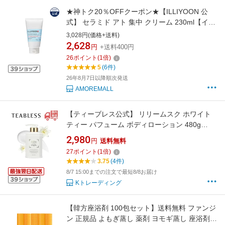
★神トク20％OFFクーポン★【ILLIYOON 公
式】 セラミド アト 集中 クリーム 230ml【イリ
ユン】 乳液 保湿 水分 顔 ボディ 弾力 乾燥 肌バ
3,028円(価格+送料)
リア 敏感肌 無刺激 韓国 コスメ スキンケア ボ
2,628
円
+送料400円
ディケア 保湿クリーム ボディクリーム 弱酸性
26
ポイント
(
1
倍)
無香料 アモーレパシフィック 化粧品
5
(6件)
26年8月7日以降順次発送
AMOREMALL
【ティーブレス公式】 リリームスク ホワイト
ティー パフューム ボディローション 480g
TEABLESS Lily Musk White TeaPerfume Body
2,980
円
送料無料
Lotion
27
ポイント
(
1
倍)
3.75
(4件)
8/7 15:00までの注文で最短8/8お届け
Kトレーディング
【韓方座浴剤 100包セット】送料無料 ファンジ
ン 正規品 よもぎ蒸し 薬剤 ヨモギ蒸し 座浴剤