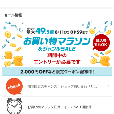
な 国産 うなぎ 蒲焼き 超特大
べ セット プレミアム たん元
じ佃煮付き 30
サイズ 220g前後×5尾 ウナギ
薄切り 定期便 サイズ不揃い
定 王道 赤タレ
鰻 土用丑の日 【P半】
小分け パック 焼くだけ 冷凍
マトガーリック
セール情報
焼肉 BBQ 最短翌日発送 19日
け タレ 焼肉 
連続1位獲得 大阪府 泉佐野市
ミ 牛タンセッ
送料無料
泉佐野市 送料
期間限定のチャンス！ショップ買いまわりとは
お買い物マラソン注目アイテムSALE開催中