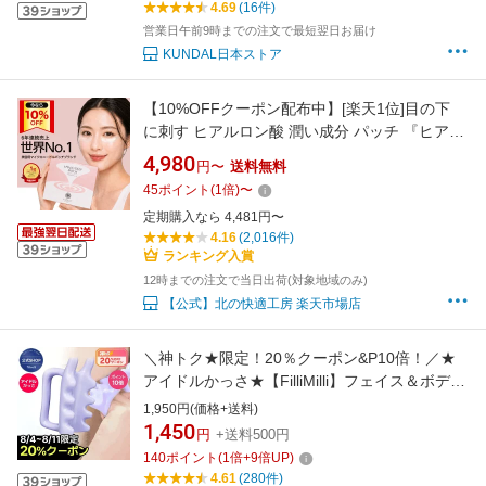
4.69
(16件)
営業日午前9時までの注文で最短翌日お届け
KUNDAL日本ストア
【10%OFFクーポン配布中】[楽天1位]目の下
に刺す ヒアルロン酸 潤い成分 パッチ 『ヒアロ
ディープパッチ』北の快適工房 目の下用 ニー
4,980
円〜
送料無料
ドルパッチ ほうれい線 に貼る 目元パック 目の
45
ポイント
(
1
倍)
〜
下 パッチ マイクロ ニードルパッチ おかいもの
定期購入なら 4,481円〜
マラソン お買い物マラソン
4.16
(2,016件)
ランキング入賞
12時までの注文で当日出荷(対象地域のみ)
【公式】北の快適工房 楽天市場店
＼神トク★限定！20％クーポン&P10倍！／★
アイドルかっさ★【FilliMilli】フェイス＆ボディ
ーかっさ Face&body massager マッサージャ
1,950円(価格+送料)
ー カッサ 小顔 コリほぐし 筋膜リリース 頭 頭
1,450
円
+送料500円
皮 フィリミリ 韓国コスメ オリーブヤング公式
140
ポイント
(
1
倍+
9
倍UP)
【楽天海外通販】
4.61
(280件)