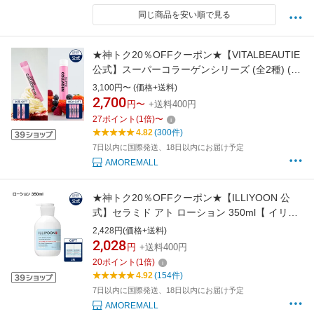
同じ商品を安い順で見る
★神トク20％OFFクーポン★【VITALBEAUTIE
公式】スーパーコラーゲンシリーズ (全2種) (
コラーゲン / ケラピット )【バイタルビューテ
3,100円〜 (価格+送料)
ィー】 飲むコラーゲン 1日1本 サプリ 液状 ビ
2,700
円〜
+送料400円
タミン 弾力 鉄分 インナーケア ヘルスケア アモ
27
ポイント
(
1
倍)
〜
ーレパシフィック ふっくら 桃味 肌
4.82
(300件)
7日以内に国際発送、18日以内にお届け予定
AMOREMALL
★神トク20％OFFクーポン★【ILLIYOON 公
式】セラミド アト ローション 350ml【 イリユ
ン 】 乳液 保湿 水分 顔 ボディ 肌 弾力 乾燥 肌
2,428円(価格+送料)
バリア 無刺激 韓国 コスメ スキンケア ボディケ
2,028
円
+送料400円
ア 保湿クリーム ボディクリーム 弱酸性 無香料
20
ポイント
(
1
倍)
化粧品 敏感肌 低刺激
4.92
(154件)
7日以内に国際発送、18日以内にお届け予定
AMOREMALL