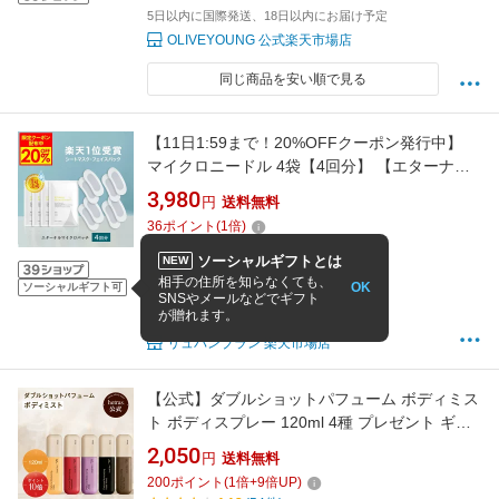
5日以内に国際発送、18日以内にお届け予定
OLIVEYOUNG 公式楽天市場店
同じ商品を安い順で見る
【11日1:59まで！20%OFFクーポン発行中】
マイクロニードル 4袋【4回分】 【エターナル
マイクロパッチ】 ニードルパッチ ヒアルロン
3,980
円
送料無料
酸 パッチ 目元 針 パック 刺す シート状美容液
36
ポイント
(
1
倍)
ヒアルロン酸 マイクロパッチ 目元ケア 眉間ニ
定期購入なら 3,180円
ードルパッチ
ソーシャルギフトとは
NEW
4.35
(3,022件)
相手の住所を知らなくても、
OK
ソーシャルギフト可
ランキング入賞
SNSやメールなどでギフト
が贈れます。
平日正午までのご注文で当日発送
リュバンブラン 楽天市場店
【公式】ダブルショットパフューム ボディミス
ト ボディスプレー 120ml 4種 プレゼント ギフ
ト 潤い 透明感 ボディケア いい匂い 低刺激 香
2,050
円
送料無料
水
200
ポイント
(
1
倍+
9
倍UP)