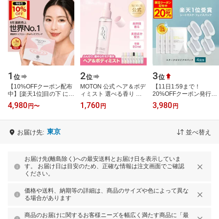
1
2
3
位
位
位
【10%OFFクーポン配布
MOTON 公式 ヘア＆ボデ
【11日1:59まで！
中】[楽天1位]目の下 に刺
ィミスト 選べる香り モ
20%OFFクーポン発行
す ヒアルロン酸 潤い成
トン ヘアミスト ボディ
中】 マイクロニードル 4
4,980
1,760
3,980
円
〜
円
円
分 パッチ 『ヒアロディ
ミスト ボディコロン フ
袋【4回分】 【エターナ
ープパッチ…
レグランス…
ルマイクロパッチ】 …
東京
お届け先:
並べ替え
お届け先(離島除く)への最安送料とお届け日を表示していま
す。 お届け日は目安のため、正確な情報は注文画面でご確認
ください。
価格や送料、納期等の詳細は、商品のサイズや色によって異な
る場合があります
商品のお届けに関するお客様ニーズを幅広く満たす商品に「最