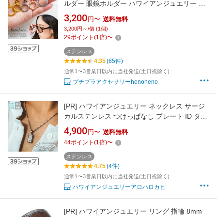
ルダー 眼鏡ホルダー ハワイアンジュエリー グ
ラスホルダー ペンダント チェーン付き ステン
3,200
円〜
送料無料
レス レディース サークル 老眼鏡 ラウンド スク
3,200円～/個 (1個)
ロール 金属アレルギー ペアネックレス メンズ
29
ポイント
(
1
倍)
〜
男性 女性 男女兼用 henoheno 錆びない
ステンレス
4.35
(65件)
通常1〜3営業日以内に当社発送(土日祝除く)
プチプラアクセサリーhenoheno
[PR]
ハワイアンジュエリー ネックレス サージ
カルステンレス つけっぱなし プレート ID タグ
金属アレルギー対応 人気 ラッピング つけっぱ
4,900
円〜
送料無料
なし 錆びない アロハロカヒ ブランド 【誕生日
44
ポイント
(
1
倍)
〜
記念日】 父の日 ギフト プレゼント
ステンレス
4.75
(4件)
通常1〜3営業日以内に当社発送(土日祝除く)
ハワイアンジュエリーアロハロカヒ
[PR]
ハワイアンジュエリー リング 指輪 8mm