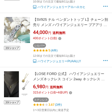
10:00までの注文で最短8/11お届け
ハワイアンジュエリーアロハロカヒ
【SV925 ナル ペンダントトップ L】チェーン別
売り メンズ ハワイアンジュエリー プアアリ 波
スクロール 手彫り 鍛造 ロープチェーン ペア プ
44,000
円
送料無料
レゼント ギフト 日本製 男性 女性 彼女 彼氏 奥
400
ポイント
(
1
倍)
さん 旦那 南国 ビーチ 職人 サーフィン
シルバー
5
(4件)
12:00までの注文で最短8/11お届け
ハワイアンジュエリーPUAALLY
【LOSE FORD 公式】 ハワイアンジュエリー
メンズネックレス コイン 2way ネックレス ハ
ワジュ メンズ レディース ペア ゴールド シルバ
6,980
円
送料無料
ー リバーシブル ステンレス 金属アレルギー
315
ポイント
(
1
倍+
4
倍UP)
316L ギフト シンプル お洒落 プレゼント N52
ステンレス
3.67
(3件)
1〜3日営業日以内に発送予定