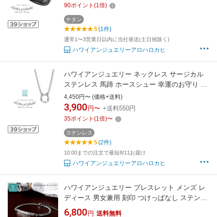
90
ポイント
(
1
倍)
フト プレゼント
チタン
5
(1件)
通常1〜3営業日以内に当社発送(土日祝除く)
ハワイアンジュエリーアロハロカヒ
ハワイアンジュエリー ネックレス サージカル
ステンレス 馬蹄 ホースシュー 幸運のお守り ツ
イスト ひねり ラッキー 金属アレルギー対応 シ
4,450円〜 (価格+送料)
ンプル 人気 つけっぱなし 錆びない アロハロカ
3,900
円〜
+送料550円
ヒ ブランド 【誕生日記念日】 父の日 ギフト プ
35
ポイント
(
1
倍)
〜
レゼント
ステンレス
5
(2件)
10:00までの注文で最短8/11お届け
ハワイアンジュエリーアロハロカヒ
ハワイアンジュエリー ブレスレット メンズ レ
ディース 男女兼用 刻印 つけっぱなし ステンレ
ス サージカルステンレス316L 金属アレルギー
6,800
円
送料無料