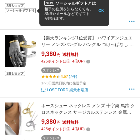
イエローゴールド
ソーシャルギフトとは
NEW
5
(1件)
相手の住所を知らなくても、
OK
ソーシャルギフト可
SNSやメールなどでギフト
14:00までの注文で
最短8/8(翌日)
お届け
が贈れます。
ジュエリー工房アトラス
【楽天ランキング1位受賞】 ハワイアンジュエ
リー メンズバングル バングル つけっぱなし ハ
ワイアンバングル ハワイアンアクセサリー メ
9,380
円
送料無料
ンズ レディース ペア レディースバングル ステ
425
ポイント
(
1
倍+
4
倍UP)
ンレス プルメリア スクロール プレゼント B27
ステンレス
4.57
(7件)
1〜3日営業日以内に発送予定
LOSE FORD 楽天市場店
ホースシュー ネックレス メンズ 十字架 馬蹄 ク
ロスネックレス サージカルステンレス 金属ア
レルギー対応 ゴールド シルバー シンプル プレ
9,380
円
送料無料
ゼント【LOSEFORD 公式】N29
425
ポイント
(
1
倍+
4
倍UP)
ステンレス