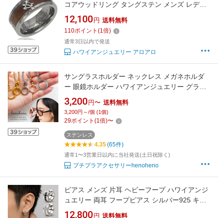
コアウッドリング タングステン メンズ レディ
ース 刻印 コア ホヌ 11号-21号
12,100
円
送料無料
110
ポイント
(
1
倍)
通常3日以内で発送
ハワイアンジュエリー アロアロ
サングラスホルダー ネックレス メガネホルダ
ー 眼鏡ホルダー ハワイアンジュエリー グラス
ホルダー ペンダント チェーン付き ステンレス
3,200
円〜
送料無料
レディース サークル 老眼鏡 ラウンド スクロー
3,200円～/個 (1個)
ル 金属アレルギー ペアネックレス メンズ 男性
29
ポイント
(
1
倍)
〜
女性 男女兼用 henoheno 錆びない
ステンレス
4.35
(65件)
通常1〜3営業日以内に当社発送(土日祝除く)
プチプラアクセサリーhenoheno
ピアス メンズ 片耳 ヘビーフープ ハワイアンジ
ュエリー 両耳 フープピアス シルバー925 キュ
ービックジルコニア ブラック ピンク クリア レ
12,800
円
送料無料