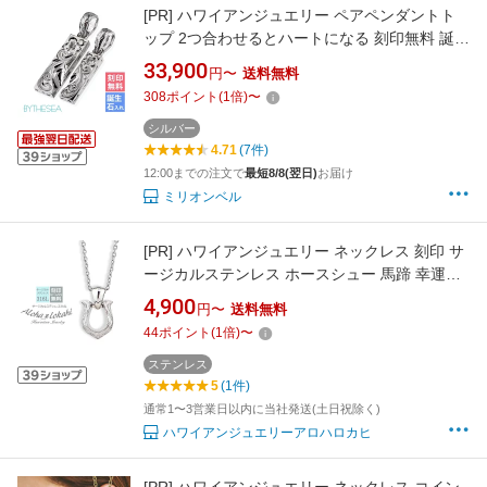
[PR]
ハワイアンジュエリー ペアペンダントト
ップ 2つ合わせるとハートになる 刻印無料 誕生
石入れ可(有料) LOVEハート 2個セット シルバ
33,900
円〜
送料無料
ー925 ネックレスチェーン別売 ペンダントヘッ
308
ポイント
(
1
倍)
〜
ド BY THE SEA バイザシー | カップル 夫婦 プ
レゼント 【品番：SP312SLP】
シルバー
4.71
(7件)
12:00までの注文で
最短8/8(翌日)
お届け
ミリオンベル
[PR]
ハワイアンジュエリー ネックレス 刻印 サ
ージカルステンレス ホースシュー 馬蹄 幸運の
お守り 上品 大人 シンプル ペンダント 金属アレ
4,900
円〜
送料無料
ルギー対応 人気 つけっぱなし 錆びない アロハ
44
ポイント
(
1
倍)
〜
ロカヒ ブランド 【誕生日記念日】 父の日 ギフ
ト プレゼント
ステンレス
5
(1件)
通常1〜3営業日以内に当社発送(土日祝除く)
ハワイアンジュエリーアロハロカヒ