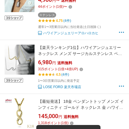
円〜
送料無料
錆びない アロハロカヒ ブランド 【誕生日記念
44
ポイント
(
1
倍)
〜
日】 父の日 ギフト プレゼント
ステンレス
4.75
(4件)
通常1〜3営業日以内に当社発送(土日祝除く)
ハワイアンジュエリーアロハロカヒ
【楽天ランキング1位】ハワイアンジュエリー
ネックレス メンズ サージカルステンレス ペア
ネックレス ウェーブ 金属アレルギー対応 ゴー
6,980
円
送料無料
ルド シルバー シンプル プレゼント
315
ポイント
(
1
倍+
4
倍UP)
【LOSEFORD 公式】N27
4.5
(4件)
1〜3日営業日以内に発送予定
LOSE FORD 楽天市場店
【最短発送】 18金 ペンダントトップ メンズ イ
ンフィニティ ゴールド ネックレス 金 ハワイア
ンジュエリー メンズネックレス 無限 イエロー
145,000
円
送料無料
ゴールドK18 喜平用 メンズジュエリー エクス
1,318
ポイント
(
1
倍)
トラ