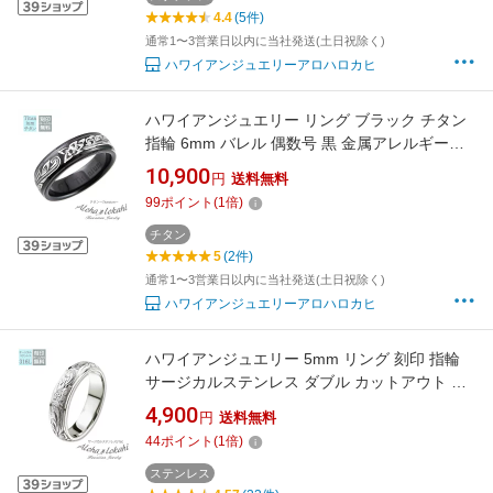
4.4
(5件)
通常1〜3営業日以内に当社発送(土日祝除く)
ハワイアンジュエリーアロハロカヒ
ハワイアンジュエリー リング ブラック チタン
指輪 6mm バレル 偶数号 黒 金属アレルギー対
応 大人 シンプル アクセサリー アロハロカヒ ブ
10,900
円
送料無料
ランド 【誕生日記念日】 父の日 ギフト プレゼ
99
ポイント
(
1
倍)
ント
チタン
5
(2件)
通常1〜3営業日以内に当社発送(土日祝除く)
ハワイアンジュエリーアロハロカヒ
ハワイアンジュエリー 5mm リング 刻印 指輪
サージカルステンレス ダブル カットアウト ス
トレートエッジ スクロール プルメリア シルバ
4,900
円
送料無料
ーカラー 偶数サイズ アロハロカヒ ブランド
44
ポイント
(
1
倍)
【誕生日記念日】 父の日 ギフト プレゼント
ステンレス