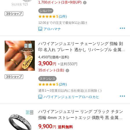
1,700
ポイント
(
1
倍+
9
倍UP)
ァッション アクセサリー 人気 手作り 工房 職人
刻印 apd1039sv
シルバー
5
(1件)
12:00までの注文で最短9/11お届け
アロハマナ
ハワイアンジュエリー チェーンリング 指輪 刻
印 名入れ プレート 透かし リバーシブル 金属ア
レルギー対応 結婚指輪 マリッジリング 大人 シ
4,450円(価格+送料)
ンプル アクセサリー つけっぱなし 錆びない ア
3,900
円
+送料550円
ロハロカヒ ブランド 【誕生日記念日】 父の日
35
ポイント
(
1
倍)
ギフト プレゼント
ステンレス
5
(2件)
通常1〜3営業日以内に当社発送(土日祝除く)
ハワイアンジュエリーアロハロカヒ
ハワイアンジュエリー リング ブラック チタン
指輪 4mm ストレートエッジ 偶数号 黒 金属ア
レルギー対応 大人 シンプル アクセサリー アロ
9,900
円
送料無料
ハロカヒ ブランド 【誕生日記念日】 父の日 ギ