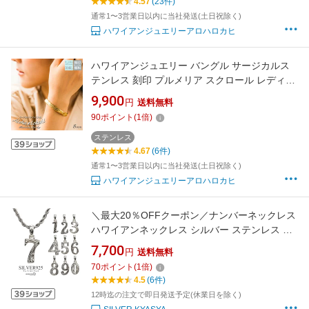
4.57
(23件)
通常1〜3営業日以内に当社発送(土日祝除く)
ハワイアンジュエリーアロハロカヒ
ハワイアンジュエリー バングル サージカルス
テンレス 刻印 プルメリア スクロール レディー
ス つけっぱなし 錆びない アロハロカヒ ブラン
9,900
円
送料無料
ド 【誕生日記念日】 父の日 ギフト プレゼント
90
ポイント
(
1
倍)
ステンレス
4.67
(6件)
通常1〜3営業日以内に当社発送(土日祝除く)
ハワイアンジュエリーアロハロカヒ
＼最大20％OFFクーポン／ナンバーネックレス
ハワイアンネックレス シルバー ステンレス シ
ルバー925 数字ネックレス ロープチェーン ペ
7,700
円
送料無料
ンダント
70
ポイント
(
1
倍)
4.5
(6件)
12時迄の注文で即日発送予定(休業日を除く)