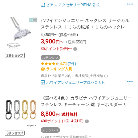
ピアス アクセサリーPIENA 公式
ハワイアンジュエリー ネックレス サージカル
ステンレス くじらの尻尾 くじらのネックレス
刻印 ホエールテール シルバーカラー つけっぱ
4,450円〜 (価格+送料)
なし 錆びない アロハロカヒ ブランド 【誕生日
3,900
円〜
+送料550円
記念日】 父の日 ギフト プレゼント
35
ポイント
(
1
倍)
〜
ステンレス
4.71
(7件)
ランキング入賞
通常1〜3営業日以内に当社発送(土日祝除く)
ハワイアンジュエリーアロハロカヒ
《選べる4色 》カラビナ ハワイアンジュエリー
ステンレス キーチェーン 鍵 キーホルダー サン
グラスホルダー プレゼント 幸運 ギフト ラッピ
8,800
円
送料無料
ング無料 送料無料 lei-GKSS08
400
ポイント
(
1
倍+
4
倍UP)
ステンレス
12:00までの注文で最短8/9お届け