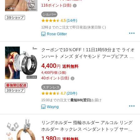
ディース ユニセックス 20代 30代 40代 50代 彼
116
ポイント
(
1
倍)
氏 夫 旦那 プレゼント 誕生日 記念日 ギフト か
っこいい シンプル ペア おしゃれ
シルバー
4.5
(14件)
12時までのご注文で即日発送(休業日除く)
Rose Glitter
クーポンで10％OFF！11日1時59分まで ライオ
ンハート メンズ ダイヤモンド フープピアス ブ
ランド ハワイアン 別注 サージカルステンレス
4,400
円
送料無料
ブラック 黒 シルバー 金属アレルギー対応 ハワ
4,400円/個 (1個)
イアンジュエリー 片耳用 1点売り
40
ポイント
(
1
倍)
ステンレス
4.7
(20件)
15:00までの注文で
最短8/8(翌日)
お届け
Wayng
リングホルダー 指輪ホルダー アルコル リング
ホルダー ネックレス ペンダントトップ サージ
カルステンレス 316L メンズ レディース ユニセ
1,980
円
送料無料