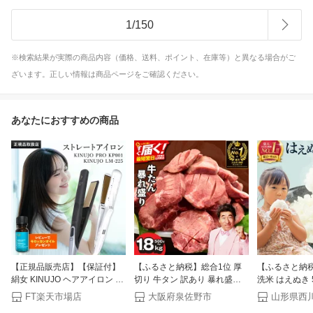
1
/
150
※検索結果が実際の商品内容（価格、送料、ポイント、在庫等）と異なる場合がご
ざいます。正しい情報は商品ページをご確認ください。
あなたにおすすめの商品
【正規品販売店】【保証付】
【ふるさと納税】総合1位 厚
【ふるさと納税
絹女 KINUJO ヘアアイロン ス
切り 牛タン 訳あり 暴れ盛り
洗米 はえぬき 5k
トレートヘアアイロン KP001
牛たん うなぎ 塩たん 食べ比
定期便も選べる
FT楽天市場店
大阪府泉佐野市
山形県西
/ LM-225 キヌージョ ヘアセッ
べ セット プレミアム たん元
価 山形県産 令