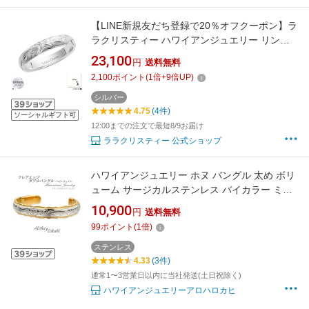
【LINE新規友だち登録で20％オフクーポン】ラ
ラクリスティー ハワイアンジュエリー リング
指輪 シルバー Disney プルメリア ストレート
23,100
円
送料無料
メンズ リング LARA Christie プレゼント 彼氏
2,100
ポイント
(
1
倍+
9
倍UP)
シルバー
4.75
(4件)
ソーシャルギフト可
12:00までの注文で最短8/9お届け
ララクリスティー 公式ショップ
ハワイアンジュエリー ホヌ バングル 太め ボリ
ューム サージカルステンレス バイカラー ミッ
クス 刻印 プルメリア ブレスレット つけっぱな
10,900
円
送料無料
し 錆びない アロハロカヒ ブランド 【誕生日記
99
ポイント
(
1
倍)
念日】 父の日 ギフト プレゼント
ステンレス
4.33
(3件)
通常1〜3営業日以内に当社発送(土日祝除く)
ハワイアンジュエリーアロハロカヒ