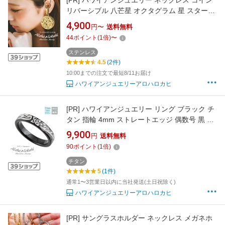
[PR]
ハワイアンジュエリー ネックレス コイン
リバーシブル 八芒星 オクタグラム 星 スターラ
イト 羅針盤 コンパス 道しるべ サージカルステ
4,900
円〜
送料無料
ンレス 金属アレルギー対応 ペンダント つけっ
44
ポイント
(
1
倍)
〜
ぱなし 錆びない アロハロカヒ ブランド 【誕生
日記念日】 父の日 ギフト プレゼント
ステンレス
4.5
(2件)
10:00までの注文で最短8/11お届け
ハワイアンジュエリーアロハロカヒ
[PR]
ハワイアンジュエリー リング ブラック チ
タン 指輪 4mm ストレートエッジ 偶数号 黒 金
属アレルギー対応 大人 シンプル アクセサリー
9,900
円
送料無料
アロハロカヒ ブランド 【誕生日記念日】 父の
90
ポイント
(
1
倍)
日 ギフト プレゼント
チタン
5
(1件)
通常1〜3営業日以内に当社発送(土日祝除く)
ハワイアンジュエリーアロハロカヒ
[PR]
サングラスホルダー ネックレス メガネホ