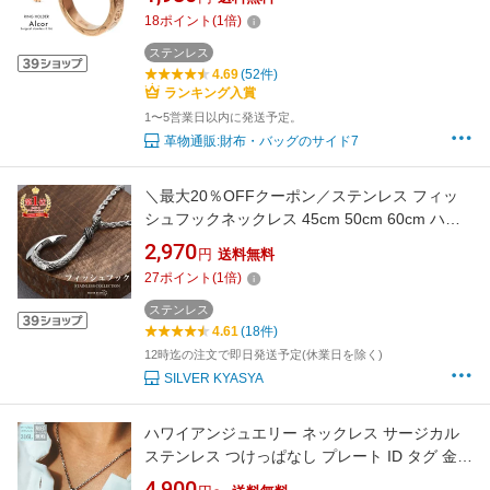
ックス 指輪用ペンダントトップ リング用ペン
18
ポイント
(
1
倍)
ダントトップ リングネックレス シルバー 結婚
指輪 指輪 を ネックレス に 通す
ステンレス
4.69
(52件)
ランキング入賞
1〜5営業日以内に発送予定。
革物通販:財布・バッグのサイド7
＼最大20％OFFクーポン／ステンレス フィッ
シュフックネックレス 45cm 50cm 60cm ハワ
イアンネックレス 釣り針ネックレス ロープチ
2,970
円
送料無料
ェーン ツイストチェーン 稲穂 スクロール マイ
27
ポイント
(
1
倍)
レ カレイキニ メタリック 男性 メンズ 金属アレ
ルギー対応 ペンダント
ステンレス
4.61
(18件)
12時迄の注文で即日発送予定(休業日を除く)
SILVER KYASYA
ハワイアンジュエリー ネックレス サージカル
ステンレス つけっぱなし プレート ID タグ 金属
アレルギー対応 人気 ラッピング つけっぱなし
4,900