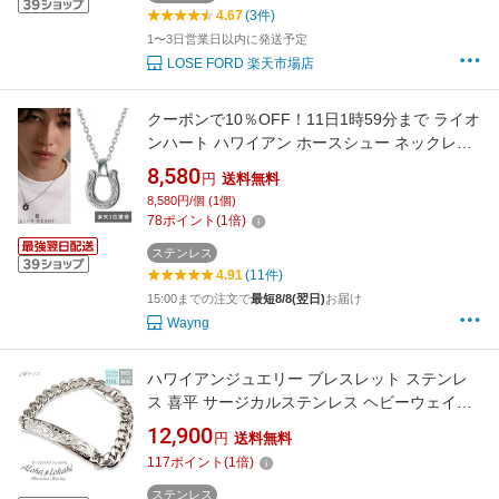
4.67
(3件)
1〜3日営業日以内に発送予定
LOSE FORD 楽天市場店
クーポンで10％OFF！11日1時59分まで ライオ
ンハート ハワイアン ホースシュー ネックレス
サージカルステンレス 金属アレルギー対応 シ
8,580
円
送料無料
ルバー 馬蹄 メンズ ブランド
8,580円/個 (1個)
78
ポイント
(
1
倍)
ステンレス
4.91
(11件)
15:00までの注文で
最短8/8(翌日)
お届け
Wayng
ハワイアンジュエリー ブレスレット ステンレ
ス 喜平 サージカルステンレス ヘビーウェイト
刻印 プルメリア スクロール ヘビーウエイト サ
12,900
円
送料無料
イドカービング 金属アレルギー対応 つけっぱ
117
ポイント
(
1
倍)
なし 錆びない アロハロカヒ ブランド 【誕生日
記念日】 父の日 ギフト プレゼント
ステンレス