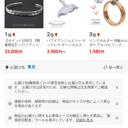
1
2
3
位
位
位
【ポイント10倍!】【数
ハワイアンジュエリー ネ
リングホルダー 指輪ホル
量限定】ハワイアンジュ
ックレス サージカルステ
ダー アルコル リングホ
エリー バングル アクセ
ンレス くじらの尻尾 く
ルダー ネックレス ペン
33,000
3,900
1,980
円
円
〜
円
サリー シルバー レディ
じらのネックレス 刻印
ダントトップ サージカル
ース 女性 …
ホエール…
ステンレ…
東京
お届け先:
並べ替え
お届け先(離島除く)への最安送料とお届け日を表示していま
す。 お届け日は目安のため、正確な情報は注文画面でご確認
ください。
価格や送料、納期等の詳細は、商品のサイズや色によって異な
る場合があります
商品のお届けに関するお客様ニーズを幅広く満たす商品に「最
強翌日配送」ラベルを表示しています。
詳細を見る