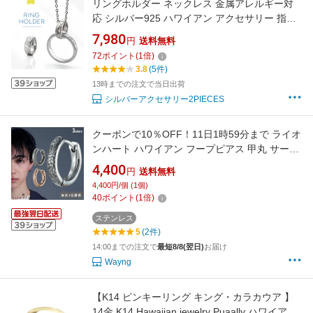
リングホルダー ネックレス 金属アレルギー対
応 シルバー925 ハワイアン アクセサリー 指輪
をネックレスに！波 スクロール ステンレスチ
7,980
円
送料無料
ェーン付き メンズ レディース pe2250
72
ポイント
(
1
倍)
3.8
(5件)
13時までの注文で当日出荷
シルバーアクセサリー2PIECES
クーポンで10％OFF！11日1時59分まで ライオ
ンハート ハワイアン フープピアス 甲丸 サージ
カルステンレス シルバー ブラック 黒 ピンクゴ
4,400
円
送料無料
ールド 金属アレルギー対応 片耳用 1点売り メ
4,400円/個 (1個)
ンズ ブランド
40
ポイント
(
1
倍)
ステンレス
5
(2件)
14:00までの注文で
最短8/8(翌日)
お届け
Wayng
【K14 ピンキーリング キング・カラカウア 】
14金 K14 Hawaiian jewelry Puaally ハワイアン