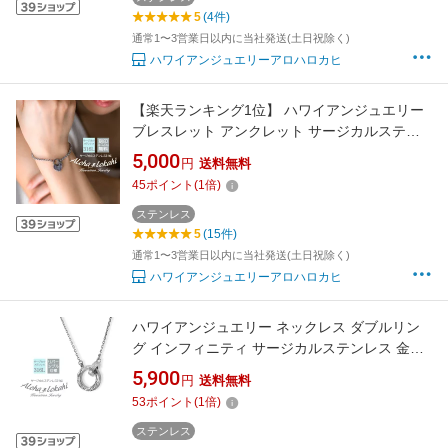
5
(4件)
通常1〜3営業日以内に当社発送(土日祝除く)
ハワイアンジュエリーアロハロカヒ
【楽天ランキング1位】 ハワイアンジュエリー
ブレスレット アンクレット サージカルステン
レス 刻印 ハート プルメリア スクロール シルバ
5,000
円
送料無料
ーカラー つけっぱなし 錆びない アロハロカヒ
45
ポイント
(
1
倍)
ブランド 【誕生日記念日】 父の日 ギフト プレ
ゼント
ステンレス
5
(15件)
通常1〜3営業日以内に当社発送(土日祝除く)
ハワイアンジュエリーアロハロカヒ
ハワイアンジュエリー ネックレス ダブルリン
グ インフィニティ サージカルステンレス 金属
アレルギー対応 2連リング リング 模様 アジャ
5,900
円
送料無料
スター付き つけっぱなし 錆びない アロハロカ
53
ポイント
(
1
倍)
ヒ ブランド 【誕生日記念日】 父の日 ギフト プ
レゼント
ステンレス