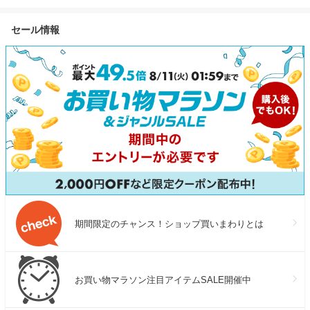
ト ヘアスタイリング ストレー
薄切り 定期便 サイズ不揃い
内容量 発送時期
トアイロン シルクプレート プ
小分け パック 焼くだけ 冷凍
6ヶ月 3回 6回
セール情報
レゼント
焼肉 BBQ 最短翌日発送 19日
ンキング1位 精
連続1位獲得 大阪府 泉佐野市
め ごはん ご飯
送料無料
産 ブランド米 弁
131var
期間限定のチャンス！ショップ買いまわりとは
お買い物マラソン注目アイテムSALE開催中