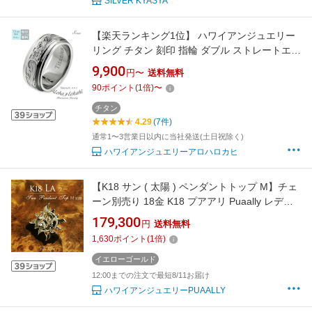
SILVER KYASYA
【楽天ランキング1位】 ハワイアンジュエリー
リング チタン 刻印 指輪 ダブル ストレートエッ
ジ スクロール プルメリア 金属アレルギー対応
9,900
円〜
送料無料
アロハロカヒ ブランド 【誕生日記念日】 父の
90
ポイント
(
1
倍)
〜
日 ギフト プレゼント
チタン
4.29
(7件)
通常1〜3営業日以内に当社発送(土日祝除く)
ハワイアンジュエリーアロハロカヒ
【K18 サン ( 太陽 ) ペンダントトップ M】チェ
ーン別売り 18金 K18 プアアリ Puaally レディ
ース メンズ ペア La ラー ヘリックス プレゼン
179,300
円
送料無料
ト 男性 女性 ハワイアンジュエリー ネックレス
1,630
ポイント
(
1
倍)
お祝い 記念日 ギフト 太陽 お守り 誕生日 手彫
り 日本製 送料無料 職人 門出 贈り物
イエローゴールド
12:00までの注文で最短8/11お届け
ハワイアンジュエリーPUAALLY