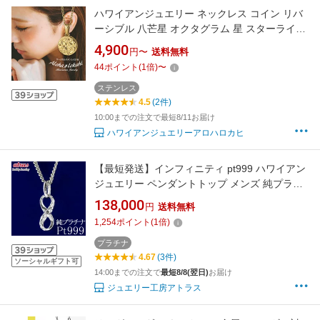
ハワイアンジュエリー ネックレス コイン リバ
ーシブル 八芒星 オクタグラム 星 スターライト
羅針盤 コンパス 道しるべ サージカルステンレ
4,900
円〜
送料無料
ス 金属アレルギー対応 ペンダント つけっぱな
44
ポイント
(
1
倍)
〜
し 錆びない アロハロカヒ ブランド 【誕生日記
念日】 父の日 ギフト プレゼント
ステンレス
4.5
(2件)
10:00までの注文で最短8/11お届け
ハワイアンジュエリーアロハロカヒ
【最短発送】インフィニティ pt999 ハワイアン
ジュエリー ペンダントトップ メンズ 純プラチ
ナ ネックレス 喜平用 スクロール エクストラ
138,000
円
送料無料
1,254
ポイント
(
1
倍)
プラチナ
4.67
(3件)
ソーシャルギフト可
14:00までの注文で
最短8/8(翌日)
お届け
ジュエリー工房アトラス