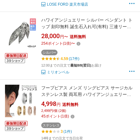
LOSE FORD 楽天市場店
ハワイアンジュエリー シルバー ペンダント ト
ップ 刻印無料 誕生石入れ可(有料) 三連リーフ 3
枚の葉 3WAY 3連 スクロール シンプル シルバ
28,000
円〜
送料無料
ー925 ネックレスチェーン別売 ペンダントヘッ
254
ポイント
(
1
倍)
〜
ド | メンズ レディース 誕生日 プレゼント 【品
番：SP2509】
シルバー
4.59
(17件)
12:00までの注文で
最短8/8(翌日)
お届け
ミリオンベル
フープピアス メンズ リングピアス サージカル
ステンレス製 両耳用 ハワイアンジュエリー
20G ハワジュ 波 スクロール プルメリア お肌に
4,998
円
送料無料
優しい 金属アレルギー対応 ペア アクセサリー
2,499円/個 (2個)
定番 人気 大人 海 お揃い 彫り 誕生日 記念日 プ
45
ポイント
(
1
倍)
レゼント ギフト 送料無料
ステンレス
3
(1件)
14時までの注文で当日出荷