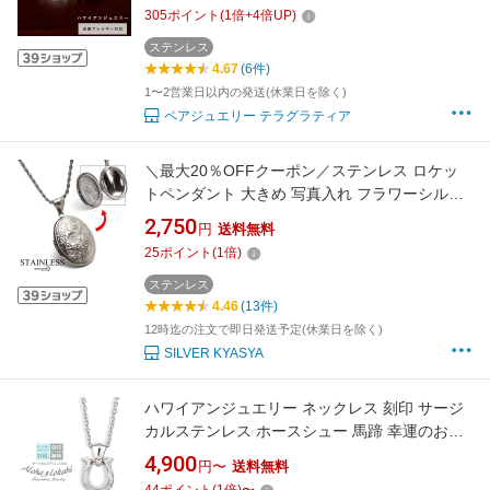
対応 プルメリア スクロール IDプレート スティ
305
ポイント
(
1
倍+
4
倍UP)
ールシルバーカラー テラグラティア Terra-
gratia LadiesBracelet
ステンレス
4.67
(6件)
1〜2営業日以内の発送(休業日を除く)
ペアジュエリー テラグラティア
＼最大20％OFFクーポン／ステンレス ロケッ
トペンダント 大きめ 写真入れ フラワーシルバ
ー ロープチェーン ハワイアンネックレス 開閉
2,750
円
送料無料
可能 50cm 60cm メンズ 男性 金属アレルギー対
25
ポイント
(
1
倍)
応 【刻印対象】
ステンレス
4.46
(13件)
12時迄の注文で即日発送予定(休業日を除く)
SILVER KYASYA
ハワイアンジュエリー ネックレス 刻印 サージ
カルステンレス ホースシュー 馬蹄 幸運のお守
り 上品 大人 シンプル ペンダント 金属アレルギ
4,900
円〜
送料無料
ー対応 人気 つけっぱなし 錆びない アロハロカ