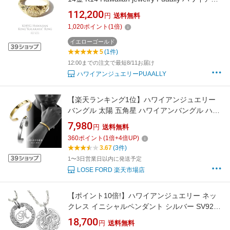
ジュエリー プアアリ 王冠 メンズ イエロー ゴー
112,200
円
送料無料
ルド プレゼント 印台 ペアリング オーダーメイ
1,020
ポイント
(
1
倍)
ド リング 記念日 誕生日 彼女 彼氏 旦那 妻 サプ
ライズ 南国 ビーチ サーファー
イエローゴールド
5
(1件)
12:00までの注文で最短8/11お届け
ハワイアンジュエリーPUAALLY
【楽天ランキング1位】ハワイアンジュエリー
バングル 太陽 五角星 ハワイアンバングル ハワ
イアンアクセサリー ステンレス バングル ブレ
7,980
円
送料無料
スレット ハワイアンブレスレット サージカル
360
ポイント
(
1
倍+
4
倍UP)
ステンレス メンズ レディース スター B19
3.67
(3件)
1〜3日営業日以内に発送予定
LOSE FORD 楽天市場店
【ポイント10倍!】ハワイアンジュエリー ネッ
クレス イニシャルペンダント シルバー SV925
スクロール柄 または イニシャルが選べる ラウ
18,700
円
送料無料
ンド コイン Siver925 チェーン付き リゾート フ