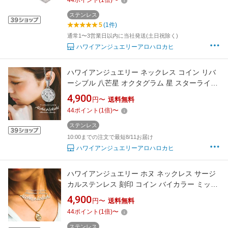
44
ポイント
(
1
倍)
〜
ヒ ブランド 【誕生日記念日】 父の日 ギフト プ
レゼント
ステンレス
5
(1件)
通常1〜3営業日以内に当社発送(土日祝除く)
ハワイアンジュエリーアロハロカヒ
ハワイアンジュエリー ネックレス コイン リバ
ーシブル 八芒星 オクタグラム 星 スターライト
羅針盤 コンパス 道しるべ サージカルステンレ
4,900
円〜
送料無料
ス 金属アレルギー対応 ペンダント つけっぱな
44
ポイント
(
1
倍)
〜
し 錆びない アロハロカヒ ブランド 【誕生日記
念日】 父の日 ギフト プレゼント
ステンレス
10:00までの注文で最短8/11お届け
ハワイアンジュエリーアロハロカヒ
ハワイアンジュエリー ホヌ ネックレス サージ
カルステンレス 刻印 コイン バイカラー ミック
ス つけっぱなし 錆びない アロハロカヒ ブラン
4,900
円〜
送料無料
ド 【誕生日記念日】 父の日 ギフト プレゼント
44
ポイント
(
1
倍)
〜
ステンレス