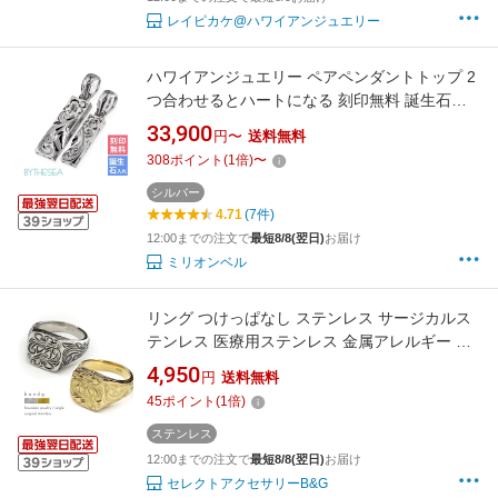
レイピカケ@ハワイアンジュエリー
ハワイアンジュエリー ペアペンダントトップ 2
つ合わせるとハートになる 刻印無料 誕生石入
れ可(有料) LOVEハート 2個セット シルバー
33,900
円〜
送料無料
925 ネックレスチェーン別売 ペンダントヘッド
308
ポイント
(
1
倍)
〜
BY THE SEA バイザシー | カップル 夫婦 プレ
ゼント 【品番：SP312SLP】
シルバー
4.71
(7件)
12:00までの注文で
最短8/8(翌日)
お届け
ミリオンベル
リング つけっぱなし ステンレス サージカルス
テンレス 医療用ステンレス 金属アレルギー ア
レルギーフリー 316L ハワイアンジュエリー 指
4,950
円
送料無料
輪 ハワイ ハワイアン 印台リング 印台 シグネッ
45
ポイント
(
1
倍)
トリング シグネット シルバー ゴールド 代引不
可
ステンレス
12:00までの注文で
最短8/8(翌日)
お届け
セレクトアクセサリーB&G