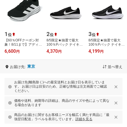
1
2
3
位
位
位
【60％OFFクーポン対
8/5限定★抽選で最大
8/5限定★抽選で最大
象！8/11まで】アディダ
100％Pバック ナイキ
100％Pバック ナイキ
ス（adidas）（メンズ）
REVOLUTION 8 レボリ
REVOLUTION 8 ウィメ
6,600
4,370
4,199
円
円
円
スポーツシューズ ランニ
ューション 8 ワイド
ンズ レボリューション 8
ングシューズ…
HQ1996-001 メンズ
HJ8485-001 レデ…
陸…
東京
お届け先:
並べ替え
お届け先(離島除く)への最安送料とお届け日を表示していま
す。 お届け日は目安のため、正確な情報は注文画面でご確認
ください。
価格や送料、納期等の詳細は、商品のサイズや色によって異な
る場合があります
商品のお届けに関するお客様ニーズを幅広く満たす商品に「最
強翌日配送」ラベルを表示しています。
詳細を見る