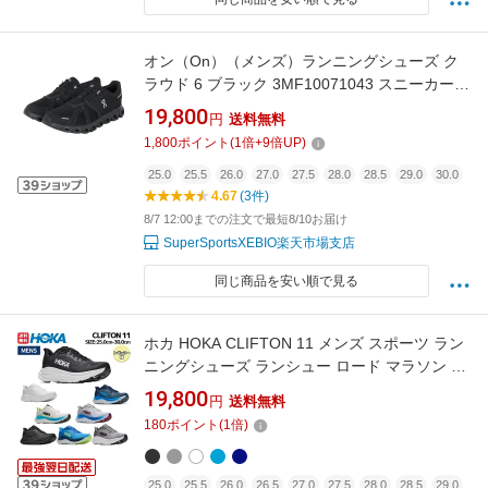
オン（On）（メンズ）ランニングシューズ ク
ラウド 6 ブラック 3MF10071043 スニーカー
軽量 快適 スタイリッシュ ジョギング ウォーキ
19,800
円
送料無料
ング Cloud 6
1,800
ポイント
(
1
倍+
9
倍UP)
25.0
25.5
26.0
27.0
27.5
28.0
28.5
29.0
30.0
4.67
(3件)
8/7 12:00までの注文で最短8/10お届け
SuperSportsXEBIO楽天市場支店
同じ商品を安い順で見る
ホカ HOKA CLIFTON 11 メンズ スポーツ ラン
ニングシューズ ランシュー ロード マラソン ト
レーニング デイリーラン 厚底 1176572
19,800
円
送料無料
180
ポイント
(
1
倍)
25.0
25.5
26.0
26.5
27.0
27.5
28.0
28.5
29.0