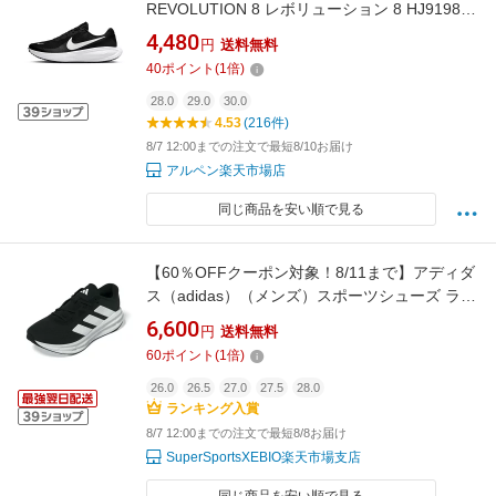
REVOLUTION 8 レボリューション 8 HJ9198-
003 メンズ 陸上/ランニング ランニングシュー
4,480
円
送料無料
ズ : ダークグレー×ブラック NIKE imbkk
40
ポイント
(
1
倍)
28.0
29.0
30.0
4.53
(216件)
8/7 12:00までの注文で最短8/10お届け
アルペン楽天市場店
同じ商品を安い順で見る
【60％OFFクーポン対象！8/11まで】アディダ
ス（adidas）（メンズ）スポーツシューズ ラン
ニングシューズ ギャラクシー 7 ランニング M
6,600
円
送料無料
エクストラワイド ブラック ホワイト OPL41-
60
ポイント
(
1
倍)
JR9585
26.0
26.5
27.0
27.5
28.0
ランキング入賞
8/7 12:00までの注文で最短8/8お届け
SuperSportsXEBIO楽天市場支店