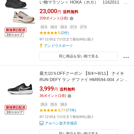
い物マラソン＞ HOKA（ホカ） 1162011 ラ
ンニングシューズ メンズ BONDI ボンダイ 9
23,000
円
送料無料
26SS
209
ポイント
(
1
倍)
25.5
26.0
26.5
27.0
27.5
5
(2件)
8/7 12:00までの注文で最短8/8お届け
アンドウスポーツ
同じ商品を安い順で見る
最大10％OFFクーポン 【8/4〜8/11】 ナイキ
RUN DEFY ラン デファイ HM9594-004 メンズ
陸上/ランニング ランニングシューズ : ブラック
3,999
円
送料無料
×ライトグレー NIKE imbkk
36
ポイント
(
1
倍)
25.0
25.5
28.0
4.77
(77件)
8/7 12:00までの注文で最短8/8お届け
アルペン楽天市場店
同じ商品を安い順で見る