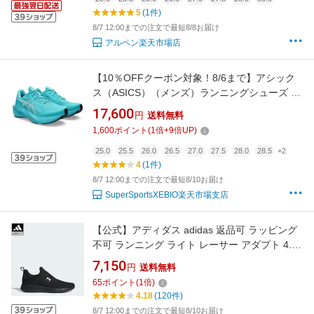
5
(1件)
8/7 12:00までの注文で最短8/8お届け
アルペン楽天市場店
【10％OFFクーポン対象！8/6まで】アシック
ス（ASICS）（メンズ）ランニングシューズ ジ
ョギングシューズ ノヴァブラスト 6 ブルー
17,600
円
送料無料
1011C243.400 スポーツ シューズ
1,600
ポイント
(
1
倍+
9
倍UP)
25.0
25.5
26.0
26.5
27.0
27.5
28.0
28.5
+2
4
(1件)
8/7 12:00までの注文で最短8/10お届け
SuperSportsXEBIO楽天市場支店
【公式】アディダス adidas 返品可 ラッピング
不可 ランニング ライト レーサー アダプト 4.0 /
Lite Racer Adapt 4.0 スポーツウェア メンズ シ
7,150
円
送料無料
ューズ・靴 スニーカー 黒 ブラック H04296 ロ
65
ポイント
(
1
倍)
ーカット
4.18
(120件)
8/7 12:00までの注文で最短8/10お届け