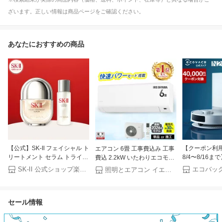
ざいます。正しい情報は商品ページをご確認ください。
あなたにおすすめの商品
【公式】SK-II フェイシャル ト
【クーポン利用で
エアコン 6畳 工事費込み 工事
リートメント セラム トライア
8/4〜8/16
費込 2.2kW いたわりエコモー
ル キット SK-2 / SK-II（エスケ
機 DEEBOT N
ド プラス 快速パワー機能 時
SK-II 公式ショップ楽天市場店
照明とエアコン イエプロ
ーツー） 正規品 送料無料 SK2
エコバックス E
短 時短で冷暖房 電気代 削減
SKII ピテラ 美容液 スキンケア
水拭き メーカ
タイマー 入切 寝室 子供部屋 6
誕生日 女性 化粧品 コスメ 妻
月 ecovacs
畳用 Sシリーズ IPF-2202S-W
セール情報
誕生日
掃除ロボット 
アイリスオーヤマ * クーラー
ボット掃除機 2
【楽天リフォーム認定商品】
掃除ロボット 