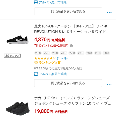
アルペン楽天市場店
同じ商品を安い順で見る
最大10％OFFクーポン 【8/4〜8/11】 ナイキ
REVOLUTION 8 レボリューション 8 ワイド
HQ1996-001 メンズ 陸上/ランニング ランニン
4,370
円
送料無料
グシューズ : ブラック×ホワイト NIKE imbkk
78
ポイント
(
1
倍+
1
倍UP)
25.0
25.5
26.0
26.5
27.0
27.5
28.0
29.0
30.0
4.63
(109件)
ランキング入賞
8/7 12:00までの注文で最短8/10お届け
アルペン楽天市場店
同じ商品を安い順で見る
ホカ（HOKA）（メンズ）ランニングシューズ
ジョギングシューズ クリフトン 10 ワイド ブラ
ック 1162032-BBLC スニーカー ラン ウォーク
19,800
円
送料無料
超軽量 クッション性