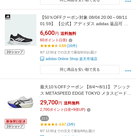
同じ商品を安い順で見る
【50％OFFクーポン対象 08/04 20:00～08/11
01:59】 【公式】アディダス adidas 返品可 ラ
ンニング コアランナー 5 ランニング /
6,600
円
送料無料
CORERUNNER 5 Running パフォーマンス メ
60
ポイント
(
1
倍)
ンズ シューズ・靴 スニーカー 黒 ブラック
4.69
(16件)
JR5089
8/7 12:00までの注文で最短8/10お届け
adidas Online Shop 楽天市場店
同じ商品を安い順で見る
最大10％OFFクーポン 【8/4〜8/11】 アシック
ス METASPEED EDGE TOKYO メタスピードエ
ッジトーキョー 1013A163 メンズ レディス 陸
29,700
円
送料無料
上 ランニングシューズ 2E asics imbkk
2,700
ポイント
(
1
倍+
9
倍UP)
23.5
4.67
(3件)
8/7 12:00までの注文で最短8/8お届け