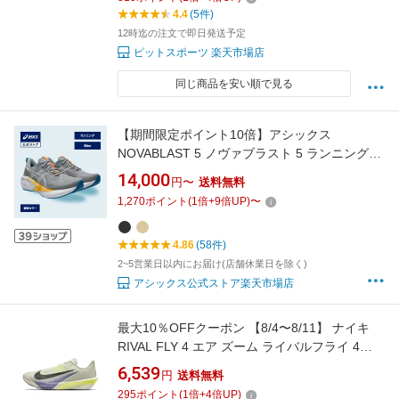
4.4
(5件)
12時迄の注文で即日発送予定
ピットスポーツ 楽天市場店
同じ商品を安い順で見る
【期間限定ポイント10倍】アシックス
NOVABLAST 5 ノヴァブラスト 5 ランニングシ
ューズ メンズ GRAVEL/WHITE STANDARD｜
14,000
円〜
送料無料
スポーツシューズ ランニング ジョギング 運動
1,270
ポイント
(
1
倍+
9
倍UP)
〜
靴 グレー 灰色 男性｜asics 公式
4.86
(58件)
2~5営業日以内にお届け(店舗休業日を除く)
アシックス公式ストア楽天市場店
最大10％OFFクーポン 【8/4〜8/11】 ナイキ
RIVAL FLY 4 エア ズーム ライバルフライ 4
FV6040-003 メンズ レディス 陸上/ランニング
6,539
円
送料無料
ランニングシューズ : ペールグレー NIKE imbkk
295
ポイント
(
1
倍+
4
倍UP)