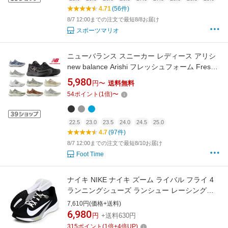
4.71
(56件)
8/7 12:00までの注文で最短8/8お届け
スポーツマリオ
ニューバランス スニーカー レディース アリシ
new balance Arishi フレッシュフォーム Fresh
Foam Arishi v4 WARIS ランニング ウォーキン
5,980
円〜
送料無料
グ グリーン ブラウン シルバー ホワイト ベージ
54
ポイント
(
1
倍)
〜
ュ ブラウン ブルー NB
22.5
23.0
23.5
24.0
24.5
25.0
4.7
(97件)
8/7 12:00までの注文で最短8/10お届け
Foot Time
ナイキ NIKE ナイキ ズーム ライバル フライ 4
ランニングシューズ ランシュー レーシングシ
ューズ24HO (FV6040-001)
7,610円(価格+送料)
6,980
円
+送料630円
315
ポイント
(
1
倍+
4
倍UP)