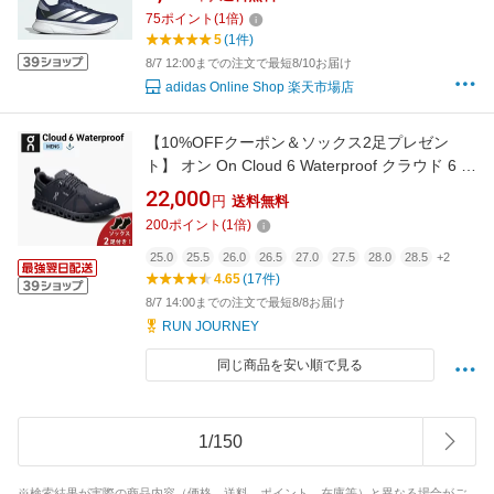
/ Adizero Duramo SL 2 Running パフォーマン
75
ポイント
(
1
倍)
ス メンズ シューズ・靴 スニーカー 青 ブルー
5
(1件)
IH8221
8/7 12:00までの注文で最短8/10お届け
adidas Online Shop 楽天市場店
【10%OFFクーポン＆ソックス2足プレゼン
ト】 オン On Cloud 6 Waterproof クラウド 6 ウ
ォータープルーフ ランニングシューズ 靴 メン
22,000
円
送料無料
ズ 男性【cloud6wpm】陸上・ランニング用品
200
ポイント
(
1
倍)
25.0
25.5
26.0
26.5
27.0
27.5
28.0
28.5
+2
4.65
(17件)
8/7 14:00までの注文で最短8/8お届け
RUN JOURNEY
同じ商品を安い順で見る
1
/
150
※検索結果が実際の商品内容（価格、送料、ポイント、在庫等）と異なる場合がご