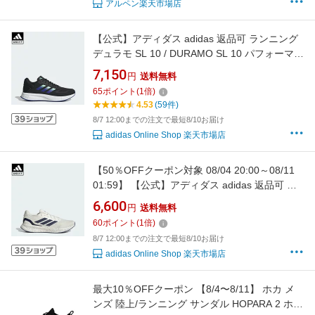
アルペン楽天市場店
【公式】アディダス adidas 返品可 ランニング
デュラモ SL 10 / DURAMO SL 10 パフォーマン
ス メンズ シューズ・靴 スニーカー 黒 ブラック
7,150
円
送料無料
HP2376
65
ポイント
(
1
倍)
4.53
(59件)
8/7 12:00までの注文で最短8/10お届け
adidas Online Shop 楽天市場店
【50％OFFクーポン対象 08/04 20:00～08/11
01:59】 【公式】アディダス adidas 返品可 ラ
ンニング コアランナー 5 ランニング /
6,600
円
送料無料
CORERUNNER 5 Running パフォーマンス メ
60
ポイント
(
1
倍)
ンズ シューズ・靴 スニーカー 白 ホワイト
8/7 12:00までの注文で最短8/10お届け
JR5088
adidas Online Shop 楽天市場店
最大10％OFFクーポン 【8/4〜8/11】 ホカ メ
ンズ 陸上/ランニング サンダル HOPARA 2 ホパ