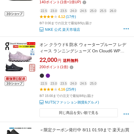
140
ポイント
(
1
倍+
1
倍UP)
ウトドア 黒 ランニング 屋内 トレーニング 母の
日
22.5
23.0
23.5
24.0
24.5
25.0
25.5
26.0
4.12
(17件)
8/7 0:00までの注文で最短8/9お届け
NIKE 公式 楽天市場店
オン クラウド6 防水 ウォータープルーフ レデ
ィース ランニングシューズ On Cloud6 WP
Womens 雨の日対応 スニーカー 靴 クラウド6
22,000
円
送料無料
クラウドシックス おしゃれ 日本正規品 【サイ
200
ポイント
(
1
倍)
ズ交換片道無料】
22.5
23.0
23.5
24.0
24.5
25.0
4.16
(25件)
8/7 15:00までの注文で最短8/8お届け
NUTS(ファッション雑貨&グルメ)
同じ商品を安い順で見る
＜限定クーポン発行中 8/11 01:59まで 楽天お買