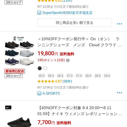
4.91
(11件)
8/7 12:00までの注文で最短8/8お届け
SuperSportsXEBIO楽天市場支店
同じ商品を安い順で見る
＜10%OFFクーポン発行中＞ On（オン） ラ
ンニングシューズ メンズ Cloud クラウド 6
25SS
19,800
円
送料無料
180
ポイント
(
1
倍)
25.5
26.0
26.5
27.0
27.5
28.0
28.5
29.0
4.87
(38件)
8/7 12:00までの注文で最短8/8お届け
A-SPORTS
【40%OFFクーポン対象 8.4 20:00〜8.11
01:59】ナイキ ウィメンズ レボリューション 7
NIKE シューズ サステナビリティ Womens
7,700
円
送料無料
HO23 fb2208-002 レディース 靴 ローカット ア