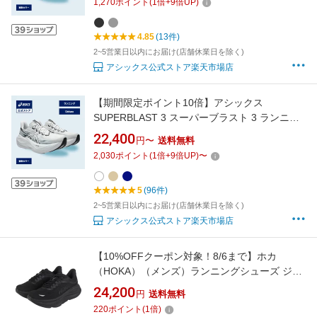
1,270
ポイント
(
1
倍+
9
倍UP)
グ 運動靴 グレー 灰色 男性｜asics 公式
4.85
(13件)
2~5営業日以内にお届け(店舗休業日を除く)
アシックス公式ストア楽天市場店
【期間限定ポイント10倍】アシックス
SUPERBLAST 3 スーパーブラスト 3 ランニン
グシューズ ユニセックス WHITE/BLACK
22,400
円〜
送料無料
STANDARD｜スポーツシューズ ランニング ジ
2,030
ポイント
(
1
倍+
9
倍UP)
〜
ョギング 運動靴 ホワイト WHITE 白 男性 女性
｜asics 公式
5
(96件)
2~5営業日以内にお届け(店舗休業日を除く)
アシックス公式ストア楽天市場店
【10%OFFクーポン対象！8/6まで】ホカ
（HOKA）（メンズ）ランニングシューズ ジョ
ギングシューズ Bondi 9 Wide 1162013-BBLC
24,200
円
送料無料
220
ポイント
(
1
倍)