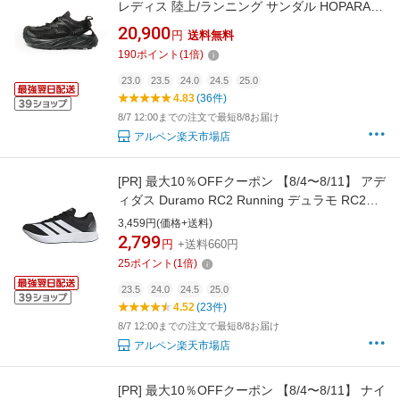
レディス 陸上/ランニング サンダル HOPARA 2
ホパラ 2 水陸両用 マウンテンサンダル
20,900
円
送料無料
1147670B : ブラック×ブラック HOKA
190
ポイント
(
1
倍)
23.0
23.5
24.0
24.5
25.0
4.83
(36件)
8/7 12:00までの注文で最短8/8お届け
アルペン楽天市場店
[PR]
最大10％OFFクーポン 【8/4〜8/11】 アデ
ィダス Duramo RC2 Running デュラモ RC2
JS4435 レディス ランニングシューズ E : ブラ
3,459円(価格+送料)
ック×ブラック 黒 スニーカー adidas imbkk
2,799
円
+送料660円
25
ポイント
(
1
倍)
23.5
24.0
24.5
25.0
4.52
(23件)
8/7 12:00までの注文で最短8/8お届け
アルペン楽天市場店
[PR]
最大10％OFFクーポン 【8/4〜8/11】 ナイ