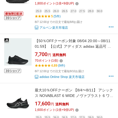
トン11 : ブラック×ブラック HOKA imbkk
1,800
ポイント
(
1
倍+
9
倍UP)
25.0
25.5
26.0
26.5
27.0
27.5
28.0
30.0
5
(5件)
8/7 12:00までの注文で最短8/8お届け
アルペン楽天市場店
【50％OFFクーポン対象 08/04 20:00～08/11
01:59】 【公式】アディダス adidas 返品可 ラ
ンニング デュラモ SL ワイド ランニング
7,700
円
送料無料
LIGHTMOTION / Duramo SL Wide Running
70
ポイント
(
1
倍)
Lightmotion パフォーマンス メンズ シューズ・
4.89
(9件)
靴 スニーカー 黒 ブラック IF7254
8/7 12:00までの注文で最短8/10お届け
adidas Online Shop 楽天市場店
最大10％OFFクーポン 【8/4〜8/11】 アシック
ス NOVABLAST 6 WIDE ノヴァブラスト 6 ワイ
ド 1011C242 メンズ 陸上/ランニング ランニン
17,600
円
送料無料
グシューズ 3E ノヴァブラスト6 asics imbkk
1,600
ポイント
(
1
倍+
9
倍UP)
25.0
25.5
26.0
26.5
27.0
27.5
28.0
30.0