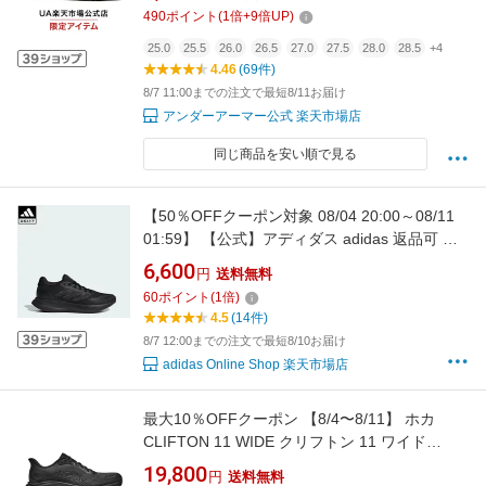
ランシュー ランニングシューズ スニーカー ロ
490
ポイント
(
1
倍+
9
倍UP)
ーカット 軽量 幅広 4E マラソン ジョギング 靴
陸上 マラソン ブラック/ホワイト
25.0
25.5
26.0
26.5
27.0
27.5
28.0
28.5
+4
4.46
(69件)
8/7 11:00までの注文で最短8/11お届け
アンダーアーマー公式 楽天市場店
同じ商品を安い順で見る
【50％OFFクーポン対象 08/04 20:00～08/11
01:59】 【公式】アディダス adidas 返品可 ラ
ンニング コアランナー 5 ランニング /
6,600
円
送料無料
CORERUNNER 5 Running パフォーマンス レ
60
ポイント
(
1
倍)
ディース シューズ・靴 スニーカー 黒 ブラック
4.5
(14件)
IE8828
8/7 12:00までの注文で最短8/10お届け
adidas Online Shop 楽天市場店
最大10％OFFクーポン 【8/4〜8/11】 ホカ
CLIFTON 11 WIDE クリフトン 11 ワイド
1177538 メンズ ランニングシューズ 2E クリフ
19,800
円
送料無料