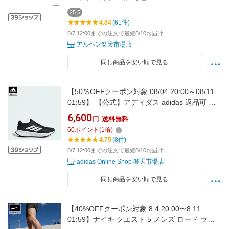
25.5
4.84
(61件)
8/7 12:00までの注文で最短8/10お届け
アルペン楽天市場店
同じ商品を安い順で見る
【50％OFFクーポン対象 08/04 20:00～08/11
01:59】 【公式】アディダス adidas 返品可 ラ
ンニング コアランナー 5 ランニング /
6,600
円
送料無料
CORERUNNER 5 Running パフォーマンス レ
60
ポイント
(
1
倍)
ディース シューズ・靴 スニーカー 黒 ブラック
4.75
(8件)
IH7759
8/7 12:00までの注文で最短8/10お届け
adidas Online Shop 楽天市場店
同じ商品を安い順で見る
【40%OFFクーポン対象 8.4 20:00〜8.11
01:59】ナイキ クエスト 5 メンズ ロード ラン