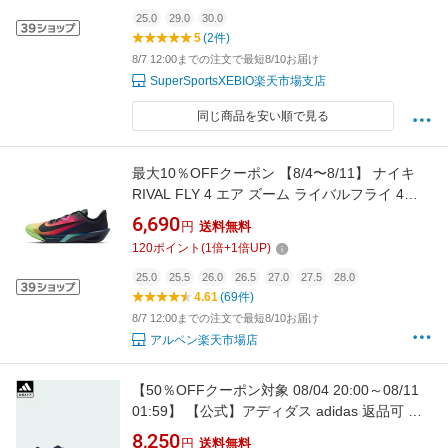
25.0
29.0
30.0
5
(2件)
8/7 12:00までの注文で最短8/10お届け
SuperSportsXEBIO楽天市場支店
同じ商品を安い順で見る
最大10％OFFクーポン 【8/4〜8/11】 ナイキ
RIVAL FLY 4 エア ズーム ライバルフライ 4
GLAM グラムゴッド IO9565-400 メンズ レディ
6,690
円
送料無料
ス 陸上 ランニングシューズ ライバルフライ4
120
ポイント
(
1
倍+
1
倍UP)
NIKE imbkk
25.0
25.5
26.0
26.5
27.0
27.5
28.0
4.61
(69件)
8/7 12:00までの注文で最短8/10お届け
アルペン楽天市場店
【50％OFFクーポン対象 08/04 20:00～08/11
01:59】 【公式】アディダス adidas 返品可 ラ
ンニング アディゼロ デュラモ SL 2 ランニング
8,250
円
送料無料