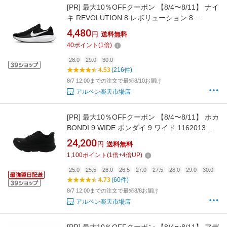
[PR]
最大10％OFFクーポン 【8/4〜8/11】 ナイ
キ REVOLUTION 8 レボリューション 8
HJ9198-003 メンズ 陸上/ランニング ランニン
4,480
円
送料無料
グシューズ : ダークグレー×ブラック NIKE
40
ポイント
(
1
倍)
imbkk
28.0
29.0
30.0
4.53
(216件)
8/7 12:00までの注文で最短8/10お届け
アルペン楽天市場店
[PR]
最大10％OFFクーポン 【8/4〜8/11】 ホカ
BONDI 9 WIDE ボンダイ 9 ワイド 1162013 メ
ンズ 陸上/ランニング ランニングシューズ 2E :
24,200
円
送料無料
ブラック×ブラック HOKA imbkk
1,100
ポイント
(
1
倍+
4
倍UP)
25.0
25.5
26.0
26.5
27.0
27.5
28.0
29.0
30.0
4.73
(60件)
8/7 12:00までの注文で最短8/8お届け
アルペン楽天市場店