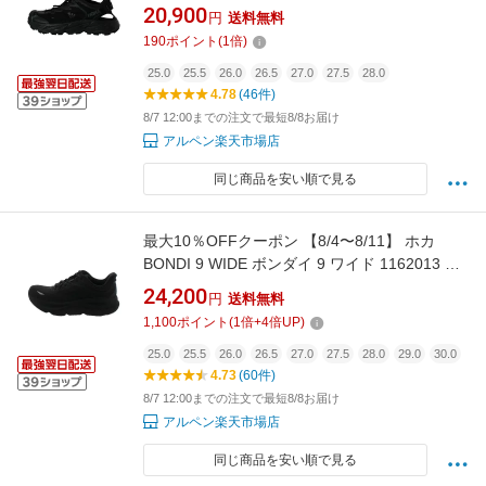
ラ 2 水陸両用 マウンテンサンダル 1147650D :
20,900
円
送料無料
ブラック×ブラック HOKA
190
ポイント
(
1
倍)
25.0
25.5
26.0
26.5
27.0
27.5
28.0
4.78
(46件)
8/7 12:00までの注文で最短8/8お届け
アルペン楽天市場店
同じ商品を安い順で見る
最大10％OFFクーポン 【8/4〜8/11】 ホカ
BONDI 9 WIDE ボンダイ 9 ワイド 1162013 メ
ンズ 陸上/ランニング ランニングシューズ 2E :
24,200
円
送料無料
ブラック×ブラック HOKA imbkk
1,100
ポイント
(
1
倍+
4
倍UP)
25.0
25.5
26.0
26.5
27.0
27.5
28.0
29.0
30.0
4.73
(60件)
8/7 12:00までの注文で最短8/8お届け
アルペン楽天市場店
同じ商品を安い順で見る