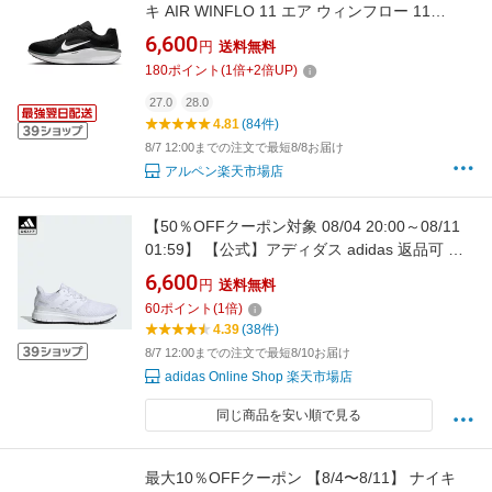
キ AIR WINFLO 11 エア ウィンフロー 11
FJ9509-001 メンズ 陸上/ランニング ランニン
6,600
円
送料無料
グシューズ : ブラック×ホワイト NIKE imbkk
180
ポイント
(
1
倍+
2
倍UP)
27.0
28.0
4.81
(84件)
8/7 12:00までの注文で最短8/8お届け
アルペン楽天市場店
【50％OFFクーポン対象 08/04 20:00～08/11
01:59】 【公式】アディダス adidas 返品可 ラ
ッピング不可 ランニング Ultimashow スポーツ
6,600
円
送料無料
ウェア メンズ シューズ・靴 スニーカー 白 ホワ
60
ポイント
(
1
倍)
イト FX3631
4.39
(38件)
8/7 12:00までの注文で最短8/10お届け
adidas Online Shop 楽天市場店
同じ商品を安い順で見る
最大10％OFFクーポン 【8/4〜8/11】 ナイキ