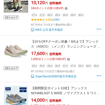
ニングシューズ NIKE シューズ Mens ジョギン
10,120
円
送料無料
グ 軽量 通気性 黒 シンプル ギフト 靴 スニーカ
184
ポイント
(
1
倍+
1
倍UP)
ー メッシュ FA24 屋内 トレーニング
【Black_c】
27.0
27.5
28.0
28.5
29.0
29.5
30.0
4.38
(13件)
8/7 0:00までの注文で最短8/9お届け
NIKE 公式 楽天市場店
【10％OFFクーポン対象！8/6まで】アシック
ス（ASICS）（メンズ）ランニングシューズ ジ
ョギングシューズ ノヴァブラスト 6 ワイド ベ
17,600
円
送料無料
ージュ 1011C242.700 スポーツ シューズ
1,600
ポイント
(
1
倍+
9
倍UP)
25.0
25.5
26.0
26.5
27.0
27.5
28.0
28.5
29.0
8/7 12:00までの注文で最短8/10お届け
SuperSportsXEBIO楽天市場支店
【期間限定ポイント10倍】アシックス
NOVABLAST 5 WIDE ノヴァブラスト 5 ワイド
ランニングシューズ メンズ GRAVEL/WHITE
14,000
円
送料無料
WIDE｜スポーツシューズ ランニング ジョギン