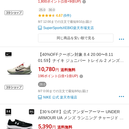
1,800
ポイント
(
1
倍+
9
倍UP)
25.0
30.0
4.67
(6件)
8/7 12:00までの注文で最短8/10お届け
SuperSportsXEBIO楽天市場支店
同じ商品を安い順で見る
【40%OFFクーポン対象 8.4 20:00〜8.11
01:59】ナイキ ジュニパー トレイル 2 メンズ
トレイル ランニングシューズ NIKE Mens シュ
10,780
円
送料無料
ーズ トレラン オフロードラン サステナビリテ
196
ポイント
(
1
倍+
1
倍UP)
ィ ジョギング 陸上 24cm-33cm DM0822-102
SP24 ランニング 屋内 トレーニング
28.0
8/7 0:00までの注文で最短8/9お届け
NIKE 公式 楽天市場店
【30％OFF】公式 アンダーアーマー UNDER
ARMOUR UA メンズ ランニング チャージド パ
スート3 エクストラ ワイド 3025801 シューズ
5,390
円
送料無料