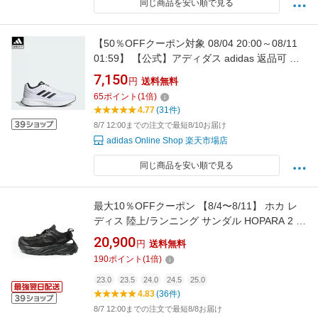
同じ商品を安い順で見る
【50％OFFクーポン対象 08/04 20:00～08/11
01:59】 【公式】アディダス adidas 返品可 ラ
ンニング デュラモ SL 10 / DURAMO SL 10 パ
7,150
円
送料無料
フォーマンス メンズ シューズ・靴 スニーカー
65
ポイント
(
1
倍)
白 ホワイト HQ4130 ランニングシューズ
4.77
(31件)
8/7 12:00までの注文で最短8/10お届け
adidas Online Shop 楽天市場店
同じ商品を安い順で見る
最大10％OFFクーポン 【8/4〜8/11】 ホカ レ
ディス 陸上/ランニング サンダル HOPARA 2 ホ
パラ 2 水陸両用 マウンテンサンダル 1147670B
20,900
円
送料無料
: ブラック×ブラック HOKA
190
ポイント
(
1
倍)
23.0
23.5
24.0
24.5
25.0
4.83
(36件)
8/7 12:00までの注文で最短8/8お届け