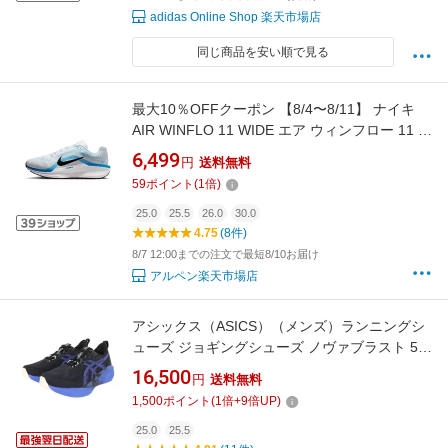
adidas Online Shop 楽天市場店
同じ商品を安い順で見る
最大10％OFFクーポン 【8/4〜8/11】 ナイキ
AIR WINFLO 11 WIDE エア ウィンフロー 11 ワ
イド FQ8937-110 メンズ 陸上/ランニング ラン
6,499
円
送料無料
ニングシューズ : ホワイト×サックスブルー
59
ポイント
(
1
倍)
NIKE imbkk
25.0
25.5
26.0
30.0
4.75
(8件)
8/7 12:00までの注文で最短8/10お届け
アルペン楽天市場店
アシックス（ASICS）（メンズ）ランニングシ
ューズ ジョギングシューズ ノヴァブラスト 5
ワイド ブラック ブルー 1011B975.004
16,500
円
送料無料
1,500
ポイント
(
1
倍+
9
倍UP)
25.0
25.5