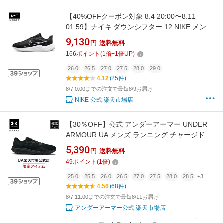
【40%OFFクーポン対象 8.4 20:00〜8.11
01:59】ナイキ ダウンシフター 12 NIKE メンズ
シューズ 運動 部活 陸上 軽量 安定性 クッショ
9,130
円
送料無料
ン性 耐久性 黒 ブラック 24cm-32cm dd9293-
166
ポイント
(
1
倍+
1
倍UP)
001 SU23 ランニング 屋内 トレーニング
【Black_c】
26.0
26.5
27.0
27.5
28.0
29.0
4.12
(25件)
8/7 0:00までの注文で最短8/9お届け
NIKE 公式 楽天市場店
【30％OFF】公式 アンダーアーマー UNDER
ARMOUR UA メンズ ランニング チャージド パ
スート3 エクストラ ワイド 3025801 シューズ
5,390
円
送料無料
ランシュー ランニングシューズ スニーカー ロ
49
ポイント
(
1
倍)
ゴ 軽量 幅広 クッション フィット 陸上 マラソ
ン
25.0
25.5
26.0
26.5
27.0
27.5
28.0
28.5
+3
4.56
(68件)
8/7 11:00までの注文で最短8/11お届け
アンダーアーマー公式 楽天市場店