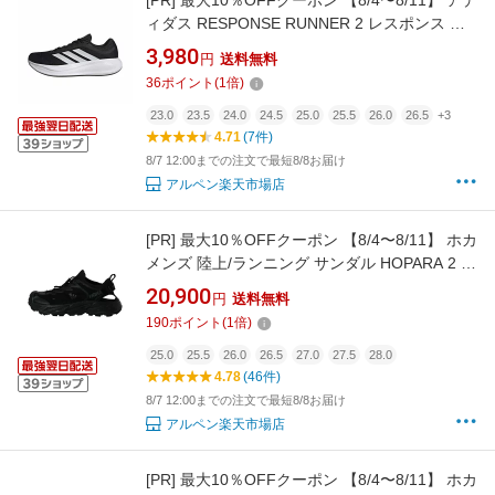
[PR]
最大10％OFFクーポン 【8/4〜8/11】 アデ
ィダス RESPONSE RUNNER 2 レスポンス ラ
ンナー 2 KJ1736 メンズ レディス ランニングシ
3,980
円
送料無料
ューズ 2E : ブラック×ホワイト 黒 スニーカー
36
ポイント
(
1
倍)
adidas imbkk
23.0
23.5
24.0
24.5
25.0
25.5
26.0
26.5
+3
4.71
(7件)
8/7 12:00までの注文で最短8/8お届け
アルペン楽天市場店
[PR]
最大10％OFFクーポン 【8/4〜8/11】 ホカ
メンズ 陸上/ランニング サンダル HOPARA 2 ホ
パラ 2 水陸両用 マウンテンサンダル 1147650D
20,900
円
送料無料
: ブラック×ブラック HOKA
190
ポイント
(
1
倍)
25.0
25.5
26.0
26.5
27.0
27.5
28.0
4.78
(46件)
8/7 12:00までの注文で最短8/8お届け
アルペン楽天市場店
[PR]
最大10％OFFクーポン 【8/4〜8/11】 ホカ