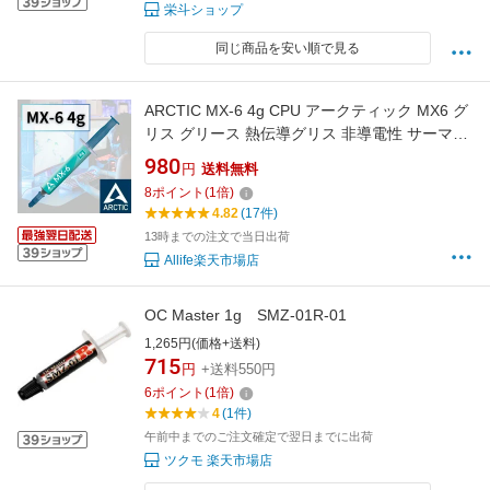
栄斗ショップ
同じ商品を安い順で見る
ARCTIC MX-6 4g CPU アークティック MX6 グ
リス グリース 熱伝導グリス 非導電性 サーマル
コンパウンド ペースト シリコングリス ヒート
980
円
送料無料
シンク CPU 冷却グリス 冷却 冷却グリース
8
ポイント
(
1
倍)
4.82
(17件)
13時までの注文で当日出荷
Allife楽天市場店
OC Master 1g SMZ-01R-01
1,265円(価格+送料)
715
円
+送料550円
6
ポイント
(
1
倍)
4
(1件)
午前中までのご注文確定で翌日までに出荷
ツクモ 楽天市場店