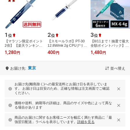
1
2
3
位
位
位
【マラソン限定ポイント
【スモールラボ】PT-30
【8/11まで！抽選で最大
2倍】 【楽天ランキング
12.8W/mk 2g CPUグリス
全額ポイントバック】
1位】 正規品 ARCTIC
GPUグリス 高性能 高熱
ARCTIC MX-6 Mxクリー
1,280
400
1,480
円
円
円
MX-4 (4g) CPU グリス
伝導率 高耐久 Thermal
ナー付き 4g CPU アーク
熱伝導グリス …
Grease サー…
ティック MX6 …
東京
お届け先:
並べ替え
お届け先(離島除く)への最安送料とお届け日を表示していま
す。 お届け日は目安のため、正確な情報は注文画面でご確認
ください。
価格や送料、納期等の詳細は、商品のサイズや色によって異な
る場合があります
商品のお届けに関するお客様ニーズを幅広く満たす商品に「最
強翌日配送」ラベルを表示しています。
詳細を見る