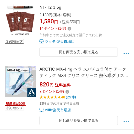
NT-H2 3.5g
2,130円(価格+送料)
1,580
円
+送料550円
14
ポイント
(
1
倍)
午前中までのご注文確定で翌日までに出荷
ツクモ 楽天市場店
同じ商品を安い順で見る
ARCTIC MX-4 4g ヘラ スパチュラ付き アーク
ティック MX4 グリス グリース 熱伝導グリス
非導電性 サーマルコンパウンド ペースト シリ
820
円
送料無料
コングリス ヒートシンク CPU 冷却グリス 冷却
7
ポイント
(
1
倍)
冷却グリース
4.48
(29件)
13時までの注文で当日出荷
Allife楽天市場店
同じ商品を安い順で見る