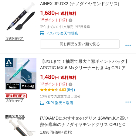
AINEX JP-DX2 (ナノダイヤモンドグリス)
1,680
円
送料無料
15
ポイント
(
1
倍)
正午までのご注文確定で翌日発送
ドスパラ楽天市場店
同じ商品を安い順で見る
【8/11まで！抽選で最大全額ポイントバック】
ARCTIC MX-6 Mxクリーナー付き 4g CPU アー
クティック MX6 グリス グリース 熱伝導グリス
1,480
円
送料無料
非導電性 サーマルコンパウンド ペースト シリ
13
ポイント
(
1
倍)
コングリス ヒートシンク 冷却グリス
4.63
(8件)
13時までの注文で当日出荷
KKPL楽天市場店
i7/i9/AMDにおすすめのグリス 16W/m.Kと高い
熱伝導率のナノダイヤモンドグリス CPUとCPU
FANの間に塗るのに最適製品 塗り替えメンテに
1,898円(価格+送料)