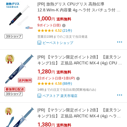
[PR]
放熱グリス CPUグリス 高熱伝導
12.8.W/m-K 内容量 4g ヘラ付 スパチュラ付 シ
リンジタイプ 非導電性 ヒートシンク CPUクー
1,000
円
送料無料
ラー PC冷却 高品質 Skynew TG-1
9
ポイント
(
1
倍)
4.52
(21件)
営業日15時までのご注文で当日発送
ビーベストショップ
[PR]
【マラソン限定ポイント2倍】 【楽天ラン
キング1位】 正規品 ARCTIC MX-4 (4g) CPU グ
リス 熱伝導グリス 低熱抵抗 低粘性 長期不硬化
1,280
円
送料無料
非導電性 サーマルコンパウンド シリコングリ
22
ポイント
(
1
倍+
1
倍UP)
ス 送料無料
4.58
(88件)
14時までの注文で当日出荷(関東地域のみ)
ベアストア 楽天市場店
[PR]
【マラソン限定ポイント2倍】 【楽天ラン
キング1位】 正規品 ARCTIC MX-4 (4g) ヘラ付
き CPU グリス 熱伝導グリス 低熱抵抗 低粘性
1,380
円
送料無料