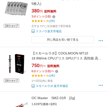
5枚入)
380
円
送料無料
3
ポイント
(
1
倍)
4
(1件)
正午までのご注文確定で翌日発送
ドスパラ楽天市場店
同じ商品を安い順で見る
【スモールラボ】COOLMOON MT10
18.8W/mk CPUグリス GPUグリス 高性能 高熱
伝導率 高耐久 Thermal Grease シリコングリス
750
円〜
送料無料
ヘラ付き
6
ポイント
(
1
倍)
〜
4
(1件)
1〜2日以内に発送
スモールラボ 楽天市場店
OC Master SMZ-01R [2g]
1,628円(価格+送料)