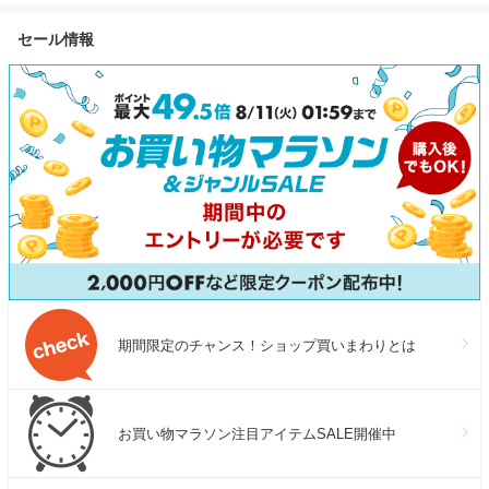
ドクレンジングオイル クレン
凍せずにそのまま使える 骨抜
仕様 豪雨や強
ジングオイル オイルクレンジ
セール情報
き お弁当 送料無料 アレンジ
加工 UVカット
ング メイク落とし 詰め替え]
離乳食 ギフト まとめ買い お
外線カット 送
得 美味しい 絶品 魚
期間限定のチャンス！ショップ買いまわりとは
お買い物マラソン注目アイテムSALE開催中