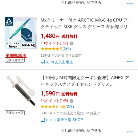
同じ商品を安い順で見る
Mxクリーナー付き ARCTIC MX-6 4g CPU アー
クティック MX6 グリス グリース 熱伝導グリス
非導電性 サーマルコンパウンド ペースト シリ
1,480
円
送料無料
コングリス ヒートシンク CPU 冷却グリス
13
ポイント
(
1
倍)
5
(2件)
13時までの注文で当日出荷
Allife楽天市場店
【10日は24時間限定クーポン配布】AINEX ア
イネックスナノダイヤモンドグリス
JPDX1(2360198)送料無料
1,590
円
送料無料
14
ポイント
(
1
倍)
4.5
(2件)
8/10 14:00までの注文で最短8/15お届け
e-zoa 楽天市場 SHOP
同じ商品を安い順で見る