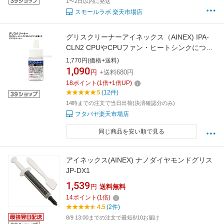
1〜2日以内に発送
スモールラボ 楽天市場店
グリスクリーナーアイネックス（AINEX) IPA-
CLN2 CPUやCPUファン・ヒートシンクについ
た古いグリスを拭き取るときに使います
1,770円(価格+送料)
1,090
円
+送料680円
18
ポイント
(
1
倍+
1
倍UP)
5
(12件)
14時までの注文で当日出荷(決済確認分のみ)
フタバヤ楽天市場店
同じ商品を安い順で見る
アイネックス(AINEX) ナノダイヤモンドグリス
JP-DX1
1,539
円
送料無料
14
ポイント
(
1
倍)
4.5
(2件)
8/9 13:00までの注文で最短8/10お届け