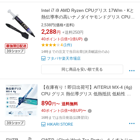
Intel i7 i9 AMD Ryzen CPUグリス 17W/m・Kと
熱伝導率の高いナノダイヤモンドグリス CPUと
CPU FANの間に塗るのに最適製品 CPUファン
2,538円(価格+送料)
取付 メンテナンス 冷却効果 ゲーミングPC 動
2,288
円
+送料250円
画編集PC AINEX JP-DX2
40
ポイント
(
1
倍+
1
倍UP)
4
(1件)
14時までの注文で当日出荷(決済確認分のみ)
フタバヤ楽天市場店
同じ商品を安い順で見る
【在庫有り！即日出荷可】AITERUI MX-4 (4g)
CPU グリス 熱伝導グリス 低熱抵抗 低粘性 長
期不硬化 非導電性 サーマルコンパウンド シリ
890
円〜
送料無料
コングリス ヘラ付き 送料無料
40
ポイント
(
1
倍+
4
倍UP)
〜
16時までは当日発送(以降翌日)
HIKARI STORE