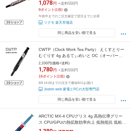
1,078
円
+送料550円
9
ポイント
(
1
倍)
午前中までのご注文確定で翌日までに出荷
ツクモ 楽天市場店
同じ商品を安い順で見る
CWTP（Clock Work Tea Party） えくすとりー
むぐりす 4g あるてぃめいと OC（オーバーク
ロック）対応・熱伝導グリス CWTP-EG4GUL
2,330円(価格+送料)
1,780
円
+送料550円
16
ポイント
(
1
倍)
8/9 14:00までの注文で最短8/11お届け
Joshin web 家電とPCの大型専門店
同じ商品を安い順で見る
ARCTIC MX-4 CPUグリス 4g 高熱伝導グリー
ス CPU/GPUの熱拡散効率向上 低熱抵抗 低粘性
長期不硬化 非導電性 サーマルコンパウンド シ