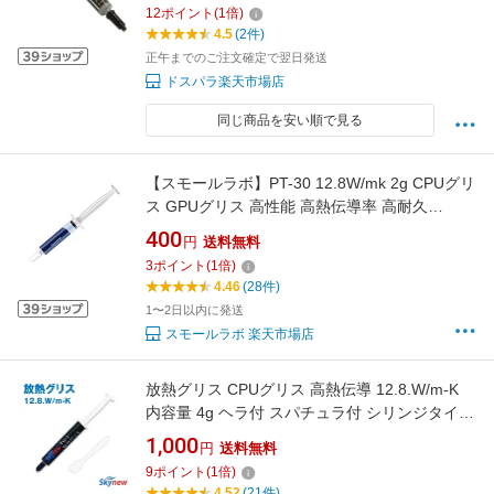
12
ポイント
(
1
倍)
4.5
(2件)
正午までのご注文確定で翌日発送
ドスパラ楽天市場店
同じ商品を安い順で見る
【スモールラボ】PT-30 12.8W/mk 2g CPUグリ
ス GPUグリス 高性能 高熱伝導率 高耐久
Thermal Grease サーマルグリス 熱伝導グリス
400
円
送料無料
シリコングリス オーバークロック対応 スペチ
3
ポイント
(
1
倍)
ュラ付き
4.46
(28件)
1〜2日以内に発送
スモールラボ 楽天市場店
放熱グリス CPUグリス 高熱伝導 12.8.W/m-K
内容量 4g ヘラ付 スパチュラ付 シリンジタイプ
非導電性 ヒートシンク CPUクーラー PC冷却
1,000
円
送料無料
高品質 Skynew TG-1
9
ポイント
(
1
倍)
4.52
(21件)