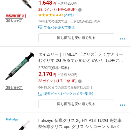
AINEX JP-DX1
1,648
円
+送料250円
28
ポイント
(
1
倍+
1
倍UP)
4.43
(23件)
14時までの注文で当日出荷(決済確認分のみ)
フタバヤ楽天市場店
同じ商品を安い順で見る
タイムリー｜TIMELY 〔グリス〕えくすとりー
むぐりす 2G あるてぃめいと めいと 1stモデル
CLOCK WORK TEA PARTY グレー CWTP-
2,720円(価格+送料)
EG2GUM-L
2,170
円
+送料550円
38
ポイント
(
1
倍+
1
倍UP)
8/9 15:00までの注文で最短8/11お届け
楽天ビック(ビックカメラ×楽天)
同じ商品を安い順で見る
halnziye 伝導グリス 2g HY-P13-TU2G 高効率
熱伝導グリス cpu グリス シリコーン シルバー