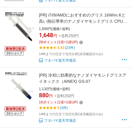
フタバヤ楽天市場店
[PR]
i7/i9/AMDにおすすめのグリス 16W/m.Kと
高い熱伝導率のナノダイヤモンドグリス CPUと
CPU FANの間に塗るのに最適製品 塗り替えメ
1,898円(価格+送料)
ンテに AINEX JP-DX1
1,648
円
+送料250円
28
ポイント
(
1
倍+
1
倍UP)
4.43
(23件)
14時までの注文で当日出荷(決済確認分のみ)
フタバヤ楽天市場店
[PR]
冷却に効果的なナノダイヤモンドグリスア
イネックス（AINEX) GS-07
1,130円(価格+送料)
880
円
+送料250円
16
ポイント
(
1
倍+
1
倍UP)
5
(3件)
14時までの注文で当日出荷(決済確認分のみ)
フタバヤ楽天市場店