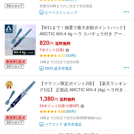
営業日15時までのご注文で当日発送
ビーベストショップ
【8/11まで！抽選で最大全額ポイントバック】
ARCTIC MX-4 4g ヘラ スパチュラ付き アーク
ティック MX4 グリス グリース 熱伝導グリス
820
円
送料無料
非導電性 サーマルコンパウンド ペースト シリ
7
ポイント
(
1
倍)
コングリス ヒートシンク CPU 冷却グリス 冷却
4.72
(43件)
冷却グリース
13時までの注文で当日出荷
KKPL楽天市場店
【マラソン限定ポイント2倍】 【楽天ランキン
グ1位】 正規品 ARCTIC MX-4 (4g) ヘラ付き
CPU グリス 熱伝導グリス 低熱抵抗 低粘性 長
1,380
円
送料無料
期不硬化 非導電性 サーマルコンパウンド シリ
24
ポイント
(
1
倍+
1
倍UP)
コングリス
4.58
(60件)
14時までの注文で当日出荷(関東地域のみ)
ベアストア 楽天市場店