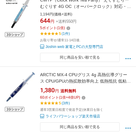
CWTP（Clock Work Tea Party） えくすとりー
むぐりす 4G OC（オーバークロック）対応・熱
伝導グリス CWTP-EG4G
1,194円(価格+送料)
644
円
+送料550円
5
ポイント
(
1
倍)
5
(1件)
お取り寄せ/通常11-14日後.
Joshin web 家電とPCの大型専門店
同じ商品を安い順で見る
ARCTIC MX-4 CPUグリス 4g 高熱伝導グリー
ス CPU/GPUの熱拡散効率向上 低熱抵抗 低粘性
長期不硬化 非導電性 サーマルコンパウンド シ
1,380
円
送料無料
リコングリス CPUMX4 送料無料
60
ポイント
(
1
倍+
4
倍UP)
5
(3件)
通常3営業日程度で発送予定(休業日を除く
ライフパワーショップ楽天市場店
同じ商品を安い順で見る