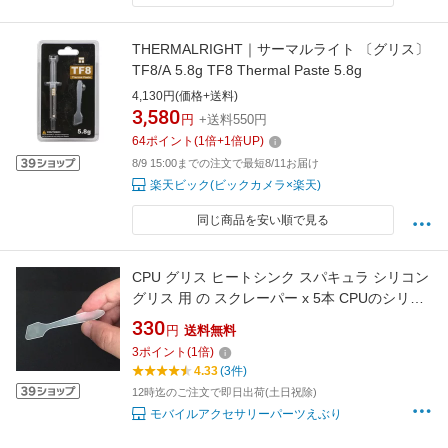
THERMALRIGHT｜サーマルライト 〔グリス〕
TF8/A 5.8g TF8 Thermal Paste 5.8g
4,130円(価格+送料)
3,580
円
+送料550円
64
ポイント
(
1
倍+
1
倍UP)
8/9 15:00までの注文で最短8/11お届け
楽天ビック(ビックカメラ×楽天)
同じ商品を安い順で見る
CPU グリス ヒートシンク スパキュラ シリコン
グリス 用 の スクレーパー x 5本 CPUのシリコ
ングリスなどを塗る際に使用
330
円
送料無料
3
ポイント
(
1
倍)
4.33
(3件)
12時迄のご注文で即日出荷(土日祝除)
モバイルアクセサリーパーツえぶり