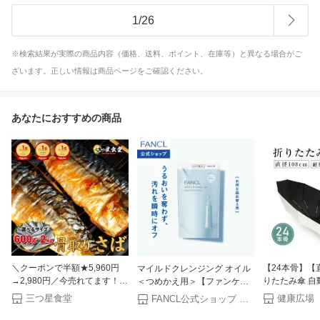
1
/
26
※検索結果が実際の商品内容（価格、送料、ポイント、在庫等）と異なる場合がご
ざいます。正しい情報は商品ページをご確認ください。
あなたにおすすめの商品
＼クーポンで半額★5,960円
【24本骨】【直
マイルドクレンジング オイル
→2,980円／今売れてます！
りたたみ傘 自
＜つめかえ用＞【ファンケル
激うま骨取りとろサバ 無添加
式 晴雨兼用 
公式】 [FANCL クレンジング
三つ星食堂
健康広場
FANCL公式ショップ 楽天市場店
天然 無塩 さば 鯖 切り身 フィ
ス おしゃれ 男
マイクレ 無添加 毛穴 マイル
ーレ 魚 骨取り 骨なし 冷凍 解
水 コンパクト