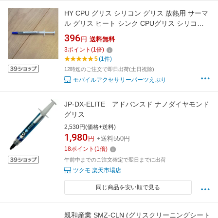
HY CPU グリス シリコン グリス 放熱用 サーマ
ル グリス ヒート シンク CPUグリス シリコン
グリス サーマルグリス ヒートシンク
396
円
送料無料
3
ポイント
(
1
倍)
5
(1件)
12時迄のご注文で即日出荷(土日祝除)
モバイルアクセサリーパーツえぶり
JP-DX-ELITE アドバンスド ナノダイヤモンド
グリス
2,530円(価格+送料)
1,980
円
+送料550円
18
ポイント
(
1
倍)
午前中までのご注文確定で翌日までに出荷
ツクモ 楽天市場店
同じ商品を安い順で見る
親和産業 SMZ-CLN (グリスクリーニングシート