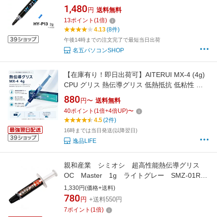
グリス 絶縁 冷却グリス 耐久性 CPUファン冷却
1,480
円
送料無料
pc gpu ps4 ps3
13
ポイント
(
1
倍)
4.13
(8件)
午後14時までの注文完了で最短当日出荷
名五パソコンSHOP
【在庫有り！即日出荷可】AITERUI MX-4 (4g)
CPU グリス 熱伝導グリス 低熱抵抗 低粘性 長
期不硬化 非導電性 サーマルコンパウンド シリ
880
円〜
送料無料
コングリス ヘラ付き 送料無料
40
ポイント
(
1
倍+
4
倍UP)
〜
4.5
(2件)
16時までは当日発送(以降翌日)
逸品LIFE
親和産業 シミオシ 超高性能熱伝導グリス
OC Master 1g ライトグレー SMZ-01R-
01
1,330円(価格+送料)
780
円
+送料550円
7
ポイント
(
1
倍)