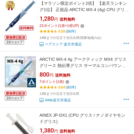
【マラソン限定ポイント2倍】 【楽天ランキン
グ1位】 正規品 ARCTIC MX-4 (4g) CPU グリス
熱伝導グリス 低熱抵抗 低粘性 長期不硬化 非導
1,280
円
送料無料
電性 サーマルコンパウンド シリコングリス 送
22
ポイント
(
1
倍+
1
倍UP)
料無料
4.58
(88件)
14時までの注文で当日出荷(関東地域のみ)
ベアストア 楽天市場店
ARCTIC MX-4 4g アークティック MX4 グリス
グリース 熱伝導グリス サーマルコンパウンド
ペースト シリコングリス カーボンベース ヒー
800
円
送料無料
トシンクペースト CPU 冷却グリス 冷却 冷却グ
7
ポイント
(
1
倍)
リース
4.64
(80件)
13時までの注文で当日出荷
Allife楽天市場店
AINEX JP-DX1 (CPU グリス / ナノダイヤモン
ドグリス)
1,380
円
送料無料