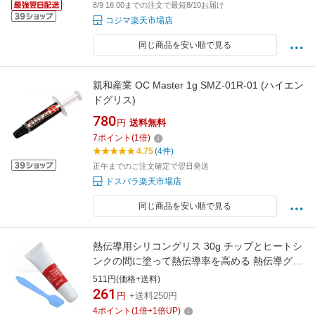
8/9 16:00までの注文で最短8/10お届け
コジマ楽天市場店
同じ商品を安い順で見る
親和産業 OC Master 1g SMZ-01R-01 (ハイエン
ドグリス)
780
円
送料無料
7
ポイント
(
1
倍)
4.75
(4件)
正午までのご注文確定で翌日発送
ドスパラ楽天市場店
同じ商品を安い順で見る
熱伝導用シリコングリス 30g チップとヒートシ
ンクの間に塗って熱伝導率を高める 熱伝導グリ
ス 機器メンテナンスに 大容量チューブタイプ
511円(価格+送料)
塗り易い出し口 熱伝導性能アップ 高い放熱性
261
円
+送料250円
能 CPUグリス COMON GRS-C
4
ポイント
(
1
倍+
1
倍UP)