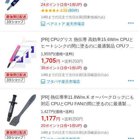
長期不硬化 非導電性 サーマルコンパウンド シ
24
ポイント
(
1
倍+
1
倍UP)
リコングリス
4.58
(60件)
14時までの注文で当日出荷(関東地域のみ)
ベアストア 楽天市場店
[PR]
CPUグリス 熱伝導 高効率15.6W/m CPUと
ヒートシンクの間に塗るのに最適製品 CPUファ
ン取付 メンテナンス 塗布用ヘラ付き グリス拭
1,955円(価格+送料)
取り紙付き 高い冷却効果 ゲーミングPC 動画編
1,705
円
+送料250円
集PC AINEX HTC-04
30
ポイント
(
1
倍+
1
倍UP)
14時までの注文で当日出荷(決済確認分のみ)
フタバヤ楽天市場店
[PR]
熱伝導率11.8W/m.K オーバークロックにも
対応 CPUとCPU FANの間に塗るのに最適製品
硬化しない シリコーンフリーで軽量 低温度下
1,427円(価格+送料)
(-200℃～350℃)でも使用可能 注射器タイプ 塗
1,177
円
+送料250円
布用ヘラ付き AINEX アイネックス GS-09A
20
ポイント
(
1
倍+
1
倍UP)
14時までの注文で当日出荷(決済確認分のみ)