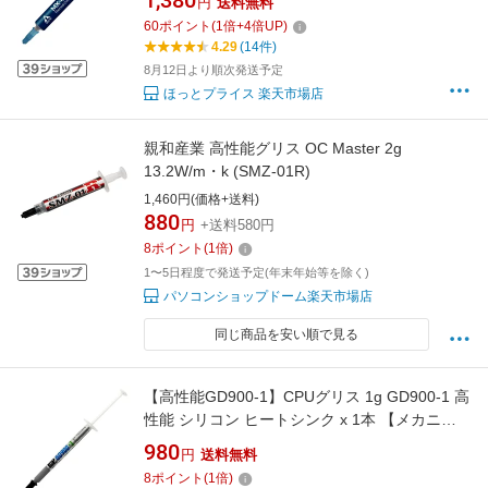
1,380
円
送料無料
リコングリス CPUMX4
60
ポイント
(
1
倍+
4
倍UP)
4.29
(14件)
8月12日より順次発送予定
ほっとプライス 楽天市場店
親和産業 高性能グリス OC Master 2g
13.2W/m・k (SMZ-01R)
1,460円(価格+送料)
880
円
+送料580円
8
ポイント
(
1
倍)
1〜5日程度で発送予定(年末年始等を除く)
パソコンショップドーム楽天市場店
同じ商品を安い順で見る
【高性能GD900-1】CPUグリス 1g GD900-1 高
性能 シリコン ヒートシンク x 1本 【メカニッ
クサポート】 熱伝導率6.0W/m 高性能
980
円
送料無料
8
ポイント
(
1
倍)