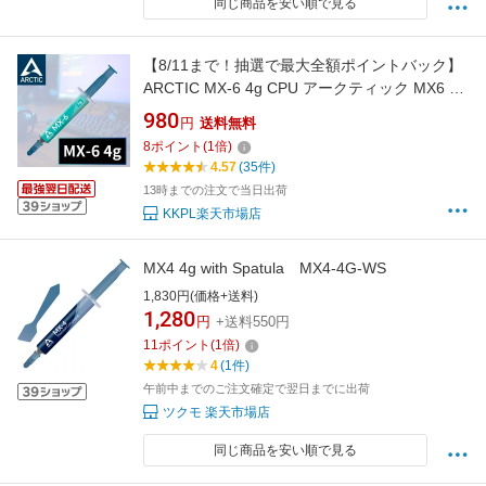
同じ商品を安い順で見る
【8/11まで！抽選で最大全額ポイントバック】
ARCTIC MX-6 4g CPU アークティック MX6 グ
リス グリース 熱伝導グリス 非導電性 サーマル
980
円
送料無料
コンパウンド ペースト シリコングリス ヒート
8
ポイント
(
1
倍)
シンク 冷却グリス 冷却 冷却グリース
4.57
(35件)
13時までの注文で当日出荷
KKPL楽天市場店
MX4 4g with Spatula MX4-4G-WS
1,830円(価格+送料)
1,280
円
+送料550円
11
ポイント
(
1
倍)
4
(1件)
午前中までのご注文確定で翌日までに出荷
ツクモ 楽天市場店
同じ商品を安い順で見る