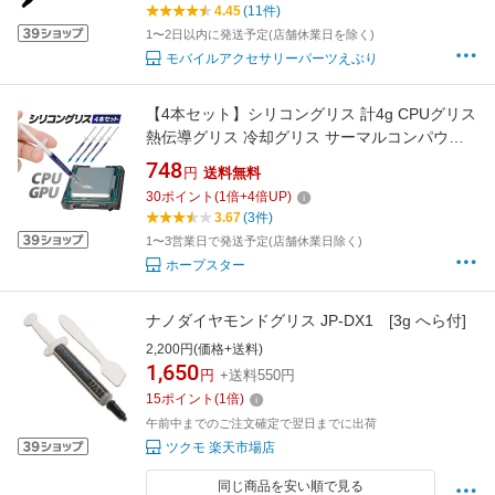
4.45
(11件)
1〜2日以内に発送予定(店舗休業日を除く)
モバイルアクセサリーパーツえぶり
【4本セット】シリコングリス 計4g CPUグリス
熱伝導グリス 冷却グリス サーマルコンパウン
ド ヒートシンクペースト HOP-THGR04S
748
円
送料無料
30
ポイント
(
1
倍+
4
倍UP)
3.67
(3件)
1〜3営業日で発送予定(店舗休業日除く)
ホープスター
ナノダイヤモンドグリス JP-DX1 [3g へら付]
2,200円(価格+送料)
1,650
円
+送料550円
15
ポイント
(
1
倍)
午前中までのご注文確定で翌日までに出荷
ツクモ 楽天市場店
同じ商品を安い順で見る