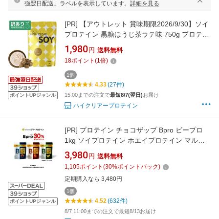
強翌日配送」ラベルを表示しています。
詳細を見る
[PR]
【アウトレット 賞味期限2026/9/30】ソイ
プロテイン 黒糖ほうじ茶ラテ味 750g プロテイ
ン ソイ 国産 国内製造 女性 妊活 妊婦 ダイエッ
1,980
円
送料無料
ト 美容 健康 置き換え 大豆 大豆プロテイン ピ
18
ポイント
(
1
倍)
ラティス ステビア ハイクリアー
1個
4.33
(27件)
15:00までの注文で
最短8/7(翌日)
お届け
ポイントUPジャンル
ハイクリアープロテイン
[PR]
プロテイン チョコザップ Bpro ビープロ
1kg ソイプロテイン ホエイプロテイン マルチ
プロテイン チョコレート バナナ キャラメル 大
3,980
円
送料無料
豆 タンパク質 美容 サプリメント 女性 男性 ち
1,105
ポイント
(
30
%ポイントバック)
ょこざっぷ chocoZAP
定期購入なら 3,480円
1個
4.52
(632件)
ポイントUPジャンル
8/7 11:00までの注文で最短8/13お届け