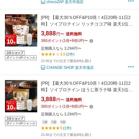
chocoZAP 楽天市場店
[PR]
【最大30％OFF&P10倍！4日20時-11日2
時】ソイプロテイン リッチココア味 楽天1位
30種の美容ケア成分 女性 国産 375g 750g
3,888
円〜
送料無料
1125g 人気 おすすめ 飲みやすい チェンジプロ
360
ポイント
(
1
倍+
9
倍UP)
〜
テイン 選べるシェイカー 美肌 protein ダイエッ
定期購入なら 3,294円〜
ト 更年期 美味しい ヒアルロン酸 大豆プロテイ
3.5
(2件)
ン
ポイントUPジャンル
21:00までの注文で最短8/8お届け
CHANGE SHOP 楽天市場店
[PR]
【最大30％OFF&P10倍！4日20時-11日2
時】ソイプロテイン ほうじ茶ラテ味 楽天1位
30種の美容ケア成分 女性 国産 375g 750g
3,888
円〜
送料無料
1125g 人気 おすすめ 飲みやすい チェンジプロ
360
ポイント
(
1
倍+
9
倍UP)
〜
テイン 選べるシェイカー protein ダイエット 更
定期購入なら 3,294円〜
年期 ヒアルロン酸 大豆プロテイン
1個
2個
3個
ポイントUPジャンル
5
(1件)
21:00までの注文で最短8/8お届け