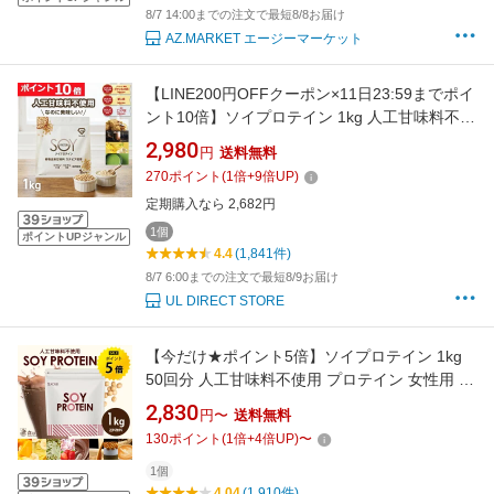
8/7 14:00までの注文で最短8/8お届け
AZ.MARKET エージーマーケット
【LINE200円OFFクーポン×11日23:59までポイ
ント10倍】ソイプロテイン 1kg 人工甘味料不使
用 プロテイン 大豆プロテイン 植物由来甘味料
2,980
円
送料無料
ステビア使用 ビタミン11種 ミネラル3種
270
ポイント
(
1
倍+
9
倍UP)
GronG(グロング) ポイント
定期購入なら 2,682円
1個
ポイントUPジャンル
4.4
(1,841件)
8/7 6:00までの注文で最短8/9お届け
UL DIRECT STORE
【今だけ★ポイント5倍】ソイプロテイン 1kg
50回分 人工甘味料不使用 プロテイン 女性用 ダ
イエット プロテインダイエット 置き換えダイ
2,830
円〜
送料無料
エット ドリンク たんぱく質 国内製造 送料無料
130
ポイント
(
1
倍+
4
倍UP)
〜
R
1個
4.04
(1,910件)