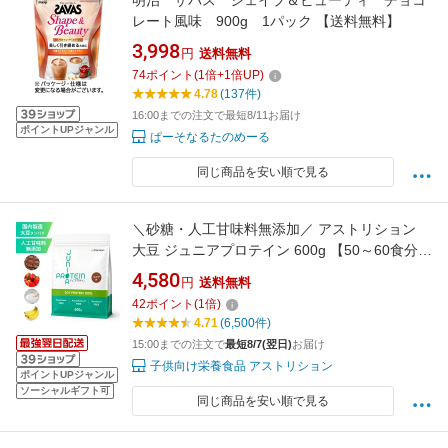
明治 ザバス シェイプ＆ビューティ チョコ
レート風味 900g 1パック 【送料無料】
3,998
円
送料無料
74
ポイント
(
1
倍+
1
倍UP)
4.78
(137件)
16:00までの注文で最短8/11お届け
ポイントUPジャンル
ぱーそなるたのめーる
同じ商品を安い順で見る
＼砂糖・人工甘味料無添加／ アストリション
大豆 ジュニアプロテイン 600g 【50～60食分】
国内製造 ソイプロテイン 子供用 小学生 中学生
4,580
円
送料無料
子ども こども 幼児 キッズ 身長 サプリメント
42
ポイント
(
1
倍)
ランキング ノビ タンパク質 カルシウム 鉄分 亜
4.71
(6,500件)
鉛 エース 人工甘味料不使用
15:00までの注文で
最短8/7(翌日)
お届け
子供向け栄養食品 アストリション
ポイントUPジャンル
ソーシャルギフト可
同じ商品を安い順で見る