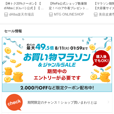
【神トク20%クーポン】【
【ReFa公式ショップ数量限
【マラソン期間
d'Alba ( ダルバ ) 公式 】【 選
定！ベロア巾着プレゼント】
【大容量サイズ
べる トーンアップUV下地
＼国内マーケットシェアNo.1
ポゼ UVイデア
dAlba楽天市場店
MTG ONLINESHOP
SPF50+ PA++++ 50ml 】 日焼
／公式 リファ シャワーヘッド
ョントーンアッ
け止め UV 紫外線 混合 くすみ
リファ ファインバブル U プレ
本/50ml メイ
化粧下地 ベース メイク 低刺
ゼント ギフト ReFa FINE
日焼け止め 顔 
セール情報
激 美容
BUBBLE U スキンケア うるお
毛穴ケア 保湿 L
い 美肌 リニューアル シャワ
POSAY ト
ー ペット 愛犬 節水 結婚 国内
ラス 正規代理
シェアNo.1
期間限定のチャンス！ショップ買いまわりとは