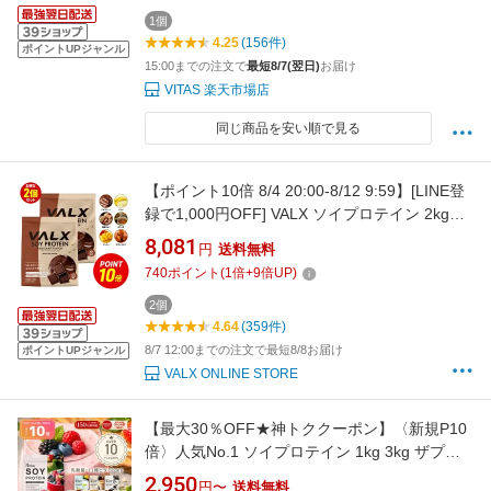
1個
4.25
(156件)
ポイントUPジャンル
15:00までの注文で
最短8/7(翌日)
お届け
VITAS 楽天市場店
同じ商品を安い順で見る
【ポイント10倍 8/4 20:00-8/12 9:59】[LINE登
録で1,000円OFF] VALX ソイプロテイン 2kg
(1kg×2袋) 100食分 選べる6種フレーバー 女性
8,081
円
送料無料
ダイエット 置き換え 美容 筋トレ 植物性 大豆
740
ポイント
(
1
倍+
9
倍UP)
プロテイン 国内生産 山本義徳 チョコ マンゴー
バナナ ほうじ茶 生キャラメル
2個
4.64
(359件)
8/7 12:00までの注文で最短8/8お届け
ポイントUPジャンル
VALX ONLINE STORE
【最大30％OFF★神トククーポン】〈新規P10
倍〉人気No.1 ソイプロテイン 1kg 3kg ザプロ
ダイエット ソイ プロテイン 女性 美容 男性 植
2,950
円〜
送料無料