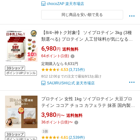
chocoZAP 楽天市場店
同じ商品を安い順で見る
【8/4~神トク対象!】 ソイプロテイン 3kg (3種
類選べる) プロテイン 人工甘味料が気になる方
女性用 ダイエット プロテインダイエット 女性
6,980
円
送料無料
置き換えダイエット 無添加 たんぱく質 低糖質
64
ポイント
(
1
倍)
低脂質 国内製造 (OgarMade) オーガーメイド
定期購入なら 6,631円
4.53
(3,715件)
ポイントUPジャンル
8/12 12:00までの注文で最短8/13お届け
SAIJIRUSHI公式 楽天市場店
プロテイン 女性 1kg ソイプロテイン 大豆プロ
テイン ココア チョコ カフェラテ 抹茶 国内製造
プロテイン 美容 健康 アイソレート 高たんぱく
3,980
円〜
送料無料
低糖質 低脂質 ソイ 美味しい 植物性プロテイン
36
ポイント
(
1
倍)
〜
送料無料 FIXIT MAKE BALANCE【男性 女性 置
き換え ダイエット 減量】
1個
4.61
(2,539件)
ポイントUPジャンル