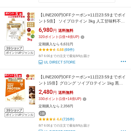
【LINE200円OFFクーポン×11日23:59までポイ
ント5倍】 ソイプロテイン 3kg 人工甘味料不使
用 プロテイン 大豆プロテイン 植物由来甘味料
6,980
円
送料無料
ステビア使用 ビタミン11種 ミネラル3種
320
ポイント
(
1
倍+
4
倍UP)
GronG(グロング)
定期購入なら 6,631円
4.68
(69件)
ポイントUPジャンル
8/7 6:00までの注文で最短8/9お届け
UL DIRECT STORE
【LINE200円OFFクーポン×11日23:59までポイ
ント15倍】グロング ソイプロテイン 1kg 黒糖
きなこ風味 チョコレート風味 バナナ風味 プロ
2,480
円
送料無料
テイン ソイ 大豆プロテイン シンプルソイプロ
330
ポイント
(
1
倍+
14
倍UP)
テイン ポイント
定期購入なら 2,356円
1個
ポイントUPジャンル
4.4
(726件)
8/7 6:00までの注文で最短8/9お届け