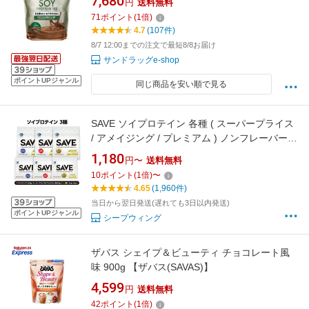
7,680
円
送料無料
71
ポイント
(
1
倍)
4.7
(107件)
8/7 12:00までの注文で最短8/8お届け
サンドラッグe-shop
ポイントUPジャンル
同じ商品を安い順で見る
SAVE ソイプロテイン 各種 ( スーパープライス
/ アメイジング / プレミアム ) ノンフレーバー
大豆プレーン ( 650g / 750g / 850g / 3kg / 5kg )
1,180
円〜
送料無料
大豆プロテイン 人口甘味料不使用 香料無添加
10
ポイント
(
1
倍)
〜
【 1kg から変更あり】【レビューを書くと300
4.65
(1,960件)
円引き クーポン 配布】
当日から翌日発送(遅れても3日以内発送)
ポイントUPジャンル
シープウィング
ザバス シェイプ＆ビューティ チョコレート風
味 900g 【ザバス(SAVAS)】
4,599
円
送料無料
42
ポイント
(
1
倍)