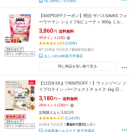
UL DIRECT STORE
【400円OFFクーポン】明治 ザバスSAVAS フォ
ーウーマン シェイプ&ビューティ 900g ミルク
ティー風味【大豆(ソイプロテイン/SOY
3,860
円
送料無料
PROTEIN)+コラーゲン/シェイプアンドビュー
35
ポイント
(
1
倍)
ティ】【宅配便送料無料】 (6025017)
4.64
(115件)
8/7 12:00までの注文で最短8/10お届け
ポイントUPジャンル
おしゃれcafe楽天市場店
同じ商品を安い順で見る
【12日8:59まで800円OFF！】ウィンゾーン ソ
イプロテイン パーフェクトチョイス 1kg 日本
新薬 大豆タンパク質 置き換えダイエット 女性
3,180
円〜
送料無料
美容 男性 BCAA EAA ビタミン ミネラル 乳酸菌
29
ポイント
(
1
倍)
〜
選べる風味 WINZONE プロテイン チョコ ダイ
定期購入なら 3,021円
エット
4.47
(1,141件)
15:00までの注文で
最短8/7(翌日)
お届け
ポイントUPジャンル
日本新薬ヘルスケア 楽天市場店