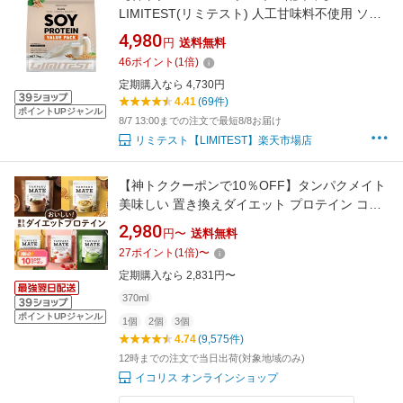
LIMITEST(リミテスト) 人工甘味料不使用 ソイ
プロテイン 3キロ なめらかプレーン 濃厚チョコ
4,980
円
送料無料
レート 大豆 ソイ プロテイン 大豆プロテイン 3
46
ポイント
(
1
倍)
キロ 無添加 置き換え ダイエット 女性 男性 た
定期購入なら 4,730円
んぱく質 タンパク質 低糖質 低脂質 美容
4.41
(69件)
ポイントUPジャンル
8/7 13:00までの注文で最短8/8お届け
リミテスト【LIMITEST】楽天市場店
【神トククーポンで10％OFF】タンパクメイト
美味しい 置き換えダイエット プロテイン ココ
ア味 黒糖きな粉味 抹茶味 ストロベリーヨーグ
2,980
円〜
送料無料
ルト味 マンゴーラッシー味 ソイプロテイン配
27
ポイント
(
1
倍)
〜
合 コラーゲン 美容 女性 スムージーよりしっか
定期購入なら 2,831円〜
り栄養 送料無料
370ml
ポイントUPジャンル
1個
2個
3個
4.74
(9,575件)
12時までの注文で当日出荷(対象地域のみ)
イコリス オンラインショップ