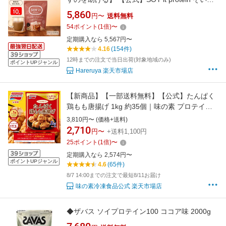
と プロテイン カフェラテ 味 機能性表示食品 フ
5,860
円〜
送料無料
ァンファレ 174g 葛の花由来イソフラボン ダイ
54
ポイント
(
1
倍)
〜
エットサポート 内臓脂肪 皮下脂肪 BMI パウダ
定期購入なら 5,567円〜
ー 大豆 タンパク質
4.16
(154件)
12時までの注文で当日出荷(対象地域のみ)
ポイントUPジャンル
Hareruya 楽天市場店
【新商品】【一部送料無料】【公式】たんぱく
鶏もも唐揚げ 1kg 約35個｜味の素 プロテイン
からあげ 冷凍食品 冷食 おかず 惣菜 簡単 ソイ
3,810円〜 (価格+送料)
プロテイン 高たんぱく
2,710
円〜
+送料1,100円
25
ポイント
(
1
倍)
〜
定期購入なら 2,574円〜
ポイントUPジャンル
4.6
(65件)
8/7 14:00までの注文で最短8/11お届け
味の素冷凍食品公式 楽天市場店
◆ザバス ソイプロテイン100 ココア味 2000g