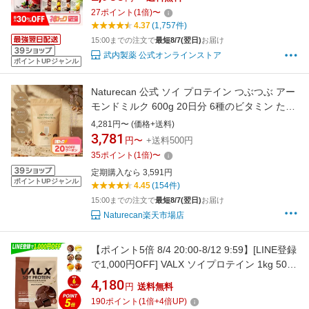
物性 プロテインダイエット 置き換え 美味しい
27
ポイント
(
1
倍)
〜
チョコ ピラティス チョコ 黒ごまきなこ ほうじ
4.37
(1,757件)
茶 たんぱく質 THE PROTEIN 送料無料
15:00までの注文で
最短8/7(翌日)
お届け
武内製薬 公式オンラインストア
ポイントUPジャンル
Naturecan 公式 ソイ プロテイン つぶつぶ アー
モンドミルク 600g 20日分 6種のビタミン たん
ぱく質 21g 女性用 国内製造 置き換え ネイチャ
4,281円〜 (価格+送料)
ーカン 低糖質 女性 美容 高たんぱく 日本製 低
3,781
円〜
+送料500円
脂肪 低カロリー ダイエット SDGs 環境にやさ
35
ポイント
(
1
倍)
〜
しい
定期購入なら 3,591円
ポイントUPジャンル
4.45
(154件)
15:00までの注文で
最短8/7(翌日)
お届け
Naturecan楽天市場店
【ポイント5倍 8/4 20:00-8/12 9:59】[LINE登録
で1,000円OFF] VALX ソイプロテイン 1kg 50食
分 選べる6種フレーバー 女性 ダイエット 置き
4,180
円
送料無料
換え 糖質制限 美容 筋トレ 植物性 大豆 プロテ
190
ポイント
(
1
倍+
4
倍UP)
イン 国内生産 山本義徳 チョコ マンゴー バナナ