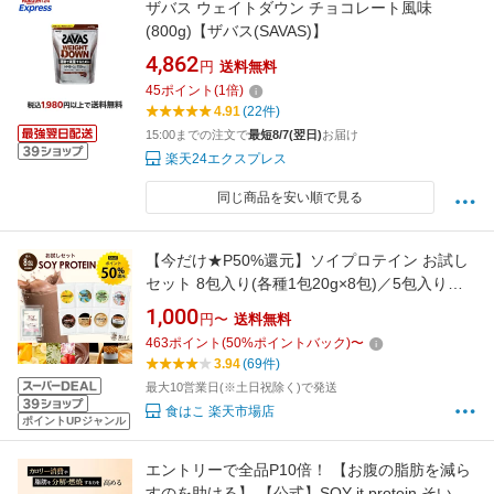
ザバス ウェイトダウン チョコレート風味
(800g)【ザバス(SAVAS)】
4,862
円
送料無料
45
ポイント
(
1
倍)
4.91
(22件)
15:00までの注文で
最短8/7(翌日)
お届け
楽天24エクスプレス
同じ商品を安い順で見る
【今だけ★P50%還元】ソイプロテイン お試し
セット 8包入り(各種1包20g×8包)／5包入り（1
包20g×5包） 人工甘味料不使用 プロテイン 女
1,000
円〜
送料無料
性用 ダイエット プロテインダイエット 置き換
463
ポイント
(
50
%ポイントバック)
〜
えダイエット ドリンク たんぱく質 国内製造 送
3.94
(69件)
料無料 R
最大10営業日(※土日祝除く)で発送
食はこ 楽天市場店
ポイントUPジャンル
エントリーで全品P10倍！ 【お腹の脂肪を減ら
すのを助ける】 【公式】SOY it protein そいっ