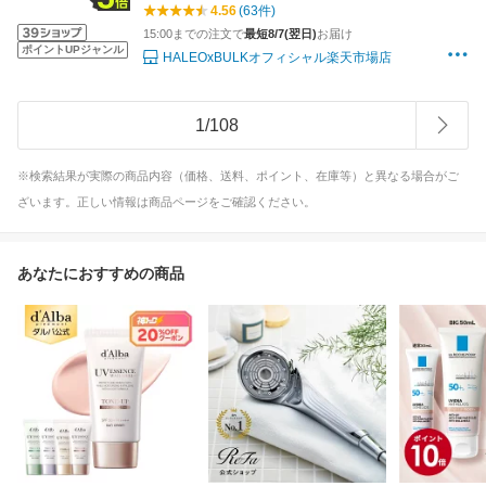
試し ギフト ステビア 食物繊維 初心者
4.56
(63件)
15:00までの注文で
最短8/7(翌日)
お届け
ポイントUPジャンル
HALEOxBULKオフィシャル楽天市場店
1
/
108
※検索結果が実際の商品内容（価格、送料、ポイント、在庫等）と異なる場合がご
ざいます。正しい情報は商品ページをご確認ください。
あなたにおすすめの商品