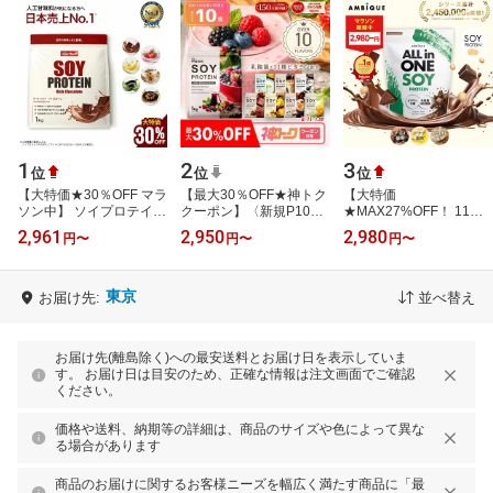
1
2
3
位
位
位
【大特価★30％OFF マラ
【最大30％OFF★神トク
【大特価
ソン中】 ソイプロテイン
クーポン】〈新規P10
★MAX27%OFF！ 11日
1kg プロテイン 人工甘味
倍〉人気No.1 ソイプロ
1:59まで】美容成分オー
2,961
2,950
2,980
円
〜
円
〜
円
〜
料が気になる方 女性用
テイン 1kg 3kg ザプロ ダ
ルインワン【アンビーク
ダイエ…
イエット ソイ…
/ AMBIQUE】オールイン
ワン …
東京
お届け先:
並べ替え
お届け先(離島除く)への最安送料とお届け日を表示していま
す。 お届け日は目安のため、正確な情報は注文画面でご確認
ください。
価格や送料、納期等の詳細は、商品のサイズや色によって異な
る場合があります
商品のお届けに関するお客様ニーズを幅広く満たす商品に「最