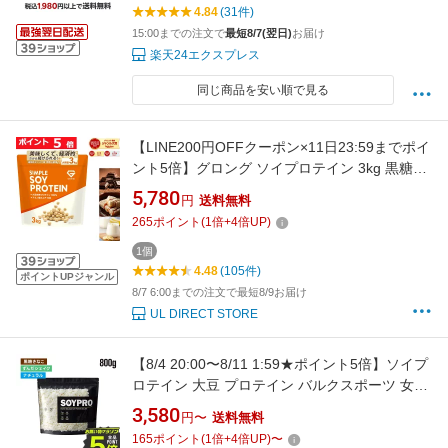
4.84
(31件)
15:00までの注文で
最短8/7(翌日)
お届け
楽天24エクスプレス
同じ商品を安い順で見る
【LINE200円OFFクーポン×11日23:59までポイ
ント5倍】グロング ソイプロテイン 3kg 黒糖き
なこ風味 チョコレート風味 バナナ風味 プロテ
5,780
円
送料無料
イン ソイ 大豆プロテイン シンプルソイプロテ
265
ポイント
(
1
倍+
4
倍UP)
イン ポイント
1個
4.48
(105件)
ポイントUPジャンル
8/7 6:00までの注文で最短8/9お届け
UL DIRECT STORE
【8/4 20:00〜8/11 1:59★ポイント5倍】ソイプ
ロテイン 大豆 プロテイン バルクスポーツ 女性
男性 800g ソイプロ SOYPRO ずんだシェイク
3,580
円〜
送料無料
黒糖きなこ ナチュラル ダイエット 置き換えお
165
ポイント
(
1
倍+
4
倍UP)
〜