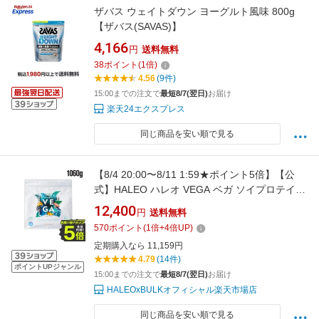
ザバス ウェイトダウン ヨーグルト風味 800g
【ザバス(SAVAS)】
4,166
円
送料無料
38
ポイント
(
1
倍)
4.56
(9件)
15:00までの注文で
最短8/7(翌日)
お届け
楽天24エクスプレス
同じ商品を安い順で見る
【8/4 20:00〜8/11 1:59★ポイント5倍】【公
式】HALEO ハレオ VEGA ベガ ソイプロテイン
サチャインチプロテイン プロテインスムージー
12,400
円
送料無料
植物性 チョコレート バナナ 自然素材 香料不使
570
ポイント
(
1
倍+
4
倍UP)
用 1,060g ギフト
定期購入なら 11,159円
4.79
(14件)
ポイントUPジャンル
15:00までの注文で
最短8/7(翌日)
お届け
HALEOxBULKオフィシャル楽天市場店
同じ商品を安い順で見る