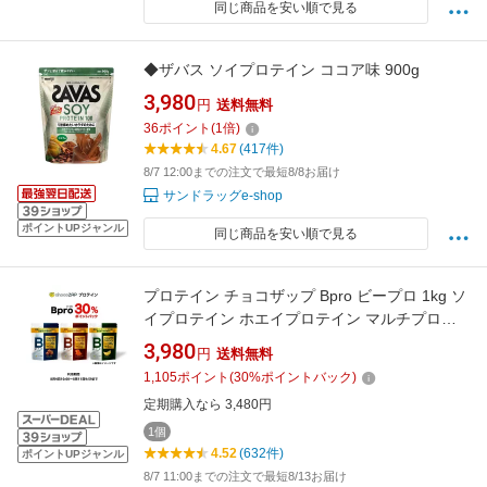
同じ商品を安い順で見る
◆ザバス ソイプロテイン ココア味 900g
3,980
円
送料無料
36
ポイント
(
1
倍)
4.67
(417件)
8/7 12:00までの注文で最短8/8お届け
サンドラッグe-shop
ポイントUPジャンル
同じ商品を安い順で見る
プロテイン チョコザップ Bpro ビープロ 1kg ソ
イプロテイン ホエイプロテイン マルチプロテ
イン チョコレート バナナ キャラメル 大豆 タン
3,980
円
送料無料
パク質 美容 サプリメント 女性 男性 ちょこざっ
1,105
ポイント
(
30
%ポイントバック)
ぷ chocoZAP
定期購入なら 3,480円
1個
4.52
(632件)
ポイントUPジャンル
8/7 11:00までの注文で最短8/13お届け