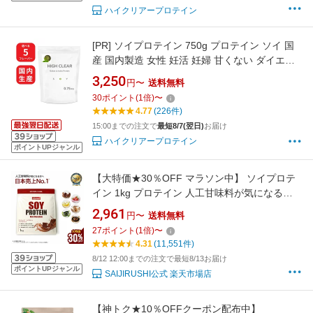
ハイクリアープロテイン
[PR]
ソイプロテイン 750g プロテイン ソイ 国
産 国内製造 女性 妊活 妊婦 甘くない ダイエッ
ト 美容 健康 置き換え 大豆 大豆プロテイン ピ
3,250
円〜
送料無料
ラティス ハイクリアー ごはんと一緒
30
ポイント
(
1
倍)
〜
4.77
(226件)
15:00までの注文で
最短8/7(翌日)
お届け
ハイクリアープロテイン
ポイントUPジャンル
【大特価★30％OFF マラソン中】 ソイプロテ
イン 1kg プロテイン 人工甘味料が気になる方
女性用 ダイエット プロテインダイエット 女性
2,961
円〜
送料無料
置き換えダイエット 置き換え 無添加 たんぱく
27
ポイント
(
1
倍)
〜
質 低糖質 低脂質 国内製造 満腹感 大豆
4.31
(11,551件)
(OgarMade) オーガーメイド
8/12 12:00までの注文で最短8/13お届け
ポイントUPジャンル
SAIJIRUSHI公式 楽天市場店
【神トク★10％OFFクーポン配布中】