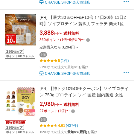
CHANGE SHOP 楽天市場店
[PR]
【最大30％OFF&P10倍！4日20時-11日2
時】ソイプロテイン 贅沢カフェラテ 楽天1位
30種の美容ケア成分 女性 国産 375g おすすめ
3,888
円〜
送料無料
飲みやすい チェンジプロテイン 選べるシェイ
360
ポイント
(
1
倍+
9
倍UP)
〜
カー protein ダイエット 更年期 美味しい ヒア
定期購入なら 3,294円〜
ルロン酸 大豆プロテイン
1個
ポイントUPジャンル
5
(1件)
21:00までの注文で最短8/8お届け
CHANGE SHOP 楽天市場店
[PR]
【神トク10%OFFクーポン】ソイプロテイ
ン 750g プロテイン ソイ 国産 国内製造 女性 妊
活 妊婦 ダイエット 美容 健康 置き換え 大豆 大
2,980
円〜
送料無料
豆プロテイン ピラティス タンパク質 ハイクリ
27
ポイント
(
1
倍)
〜
アー
1個
4.61
(437件)
15:00までの注文で
最短8/7(翌日)
お届け
ポイントUPジャンル