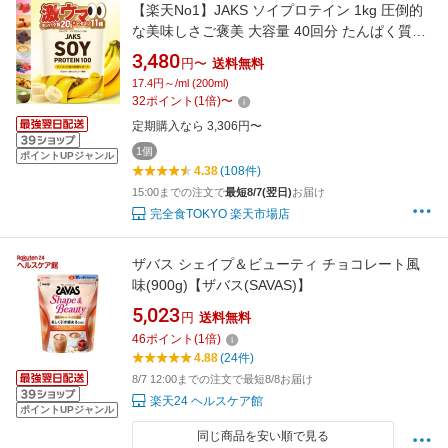
【楽天No1】JAKS ソイプロテイン 1kg 圧倒的
な美味しさご褒美 大容量 40回分 たんぱく質
20g 1/3日分のビタミン11種100%以上 だまにな
3,480
円〜
送料無料
らず溶けやすい JAKS ジャックス 国内製造 チ
17.4円～/ml (200ml)
ョコレート バナナ キャラメル イチゴミルク 抹
32
ポイント
(
1
倍)
〜
茶ラテ カフェラテ 黒蜜きなこ ミックスベリー
定期購入なら 3,306円〜
1個
ポイントUPジャンル
4.38
(108件)
15:00までの注文で
最短8/7(翌日)
お届け
完全食TOKYO 楽天市場店
ザバス シェイプ＆ビューティ チョコレート風
味(900g)【ザバス(SAVAS)】
5,023
円
送料無料
46
ポイント
(
1
倍)
4.88
(24件)
8/7 12:00までの注文で最短8/8お届け
楽天24 ヘルスケア館
ポイントUPジャンル
同じ商品を安い順で見る