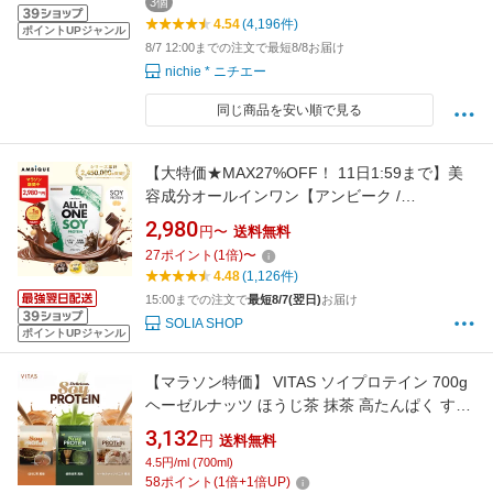
3個
4.54
(4,196件)
ポイントUPジャンル
8/7 12:00までの注文で最短8/8お届け
nichie * ニチエー
同じ商品を安い順で見る
【大特価★MAX27%OFF！ 11日1:59まで】美
容成分オールインワン【アンビーク /
AMBIQUE】オールインワン ソイプロテイン
2,980
円〜
送料無料
1kg 置き換え ダイエット ビタミン11種 乳酸菌
27
ポイント
(
1
倍)
〜
SOY 大豆 植物性プロテイン プロテイン サプリ
4.48
(1,126件)
筋トレ チョコ バナナ カフェオレ 送料無料 国産
15:00までの注文で
最短8/7(翌日)
お届け
SOLIA SHOP
ポイントUPジャンル
【マラソン特価】 VITAS ソイプロテイン 700g
ヘーゼルナッツ ほうじ茶 抹茶 高たんぱく すっ
きり 飲みやすい 低カロリー 大豆 ダイエット 乳
3,132
円
送料無料
酸菌 ビオチン 葉酸 ビタミン 美容 サポート 置
4.5円/ml (700ml)
き換え 栄養機能食品
58
ポイント
(
1
倍+
1
倍UP)