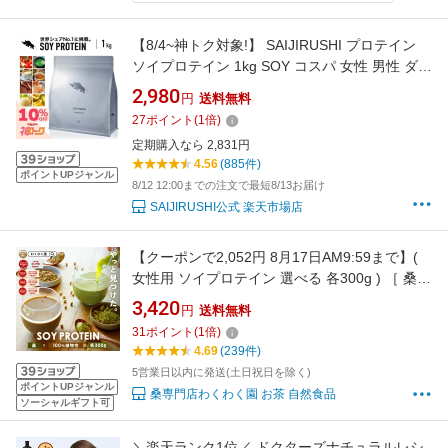
【8/4~神トク対象!】 SAIJIRUSHI プロテイン
ソイプロテイン 1kg SOY コスパ 女性 男性 ダイ
エット プロテインダイエット 置き換えダイエ
2,980
円
送料無料
ット ファスティング 置き換え シェイク ドリン
27
ポイント
(
1
倍)
ク たんぱく質 低糖質 低脂質 国内製造 美味しい
定期購入なら 2,831円
満腹感
4.56
(885件)
ポイントUPジャンル
8/12 12:00までの注文で最短8/13お届け
SAIJIRUSHI公式 楽天市場店
【クーポンで2,052円 8月17日AM9:59まで】(
女性用 ソイプロテイン 選べる 各300g ) ［ 桑
きなこ or 桑 カカオ ］ わくわく園 送料無料
3,420
円
送料無料
100%植物性 桑の葉 有機桑葉 置き換え 植物性
31
ポイント
(
1
倍)
大豆 きな粉 黒糖 てんさい糖 タンパク質 国内生
4.69
(239件)
産 人工甘味料不使用
5営業日以内に発送(土日祝日を除く)
ポイントUPジャンル
桑専門店わくわく園 お茶 自然食品
ソーシャルギフト可
＼楽天ランク1位／ ドクターズナチュラルレシ