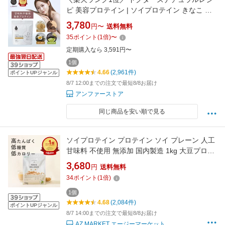
ピ 美容プロテイン | ソイプロテイン きなこ シ
ェイカー 女性 無添加 甘味料不使用 置き換えダ
3,780
円〜
送料無料
イエット 大豆 ビタミンc 短鎖脂肪酸 食物繊維
35
ポイント
(
1
倍)
〜
セラミド オリゴ糖 乳酸菌 ビフィズス菌 きなこ
定期購入なら 3,591円〜
チョコ ほうじ茶 抹茶豆乳 森香澄
1個
4.66
(2,961件)
ポイントUPジャンル
8/7 12:00までの注文で最短8/8お届け
アンファーストア
同じ商品を安い順で見る
ソイプロテイン プロテイン ソイ プレーン 人工
甘味料 不使用 無添加 国内製造 1kg 大豆プロテ
イン 植物性プロテイン タンパク質 妊婦 妊活 妊
3,680
円
送料無料
娠 女性 サプリ 鉄 ビタミン ミネラル 乳酸菌 食
34
ポイント
(
1
倍)
物繊維 健康 美容 MAKE BALANCE 置き換え ダ
イエット FIXIT
1個
4.68
(2,084件)
ポイントUPジャンル
8/7 14:00までの注文で最短8/8お届け
AZ.MARKET エージーマーケット