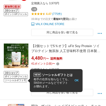
定期購入なら 3,970円
ほうじ茶 生キャラメル
1個
4.47
(775件)
ポイントUPジャンル
15:00までの注文で
最短8/7(翌日)
お届け
VALX ONLINE STORE
同じ商品を安い順で見る
【2個セットで5％オフ】uFit Soy Protein ソイ
プロテイン 無添加 人工甘味料不使用 日本製造
750g*30食 1.5kg*60食 ココア 抹茶 黒糖きな粉
4,480
円〜
送料無料
プレーン カフェオレ ほうじ茶 コーヒー チャイ
41
ポイント
(
1
倍)
〜
甘さ控えめ 溶けやすい 非遺伝子組み換え プロ
定期購入なら 4,256円〜
アスリート愛飲 置き換え ダイエット
4.6
(3,025件)
ソーシャルギフトとは
NEW
ポイントUPジャンル
相手の住所を知らなくても、
2〜10日でお届け(地域により異なります)
OK
ソーシャルギフト可
SNSやメールなどでギフト
uFit楽天市場店
が贈れます。
同じ商品を安い順で見る