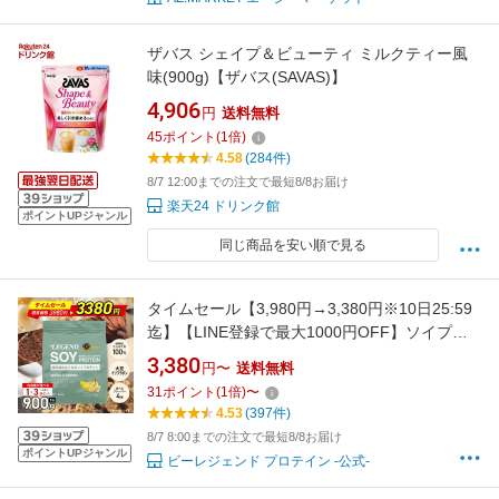
ザバス シェイプ＆ビューティ ミルクティー風
味(900g)【ザバス(SAVAS)】
4,906
円
送料無料
45
ポイント
(
1
倍)
4.58
(284件)
8/7 12:00までの注文で最短8/8お届け
楽天24 ドリンク館
ポイントUPジャンル
同じ商品を安い順で見る
タイムセール【3,980円→3,380円※10日25:59
迄】【LINE登録で最大1000円OFF】ソイプロ
テイン 女性 男性 WEIGHT DOWN ビーレジェ
3,380
円〜
送料無料
ンド プロテイン バナナ ヨーグルト ココア 黒蜜
31
ポイント
(
1
倍)
〜
きなこ be LEGEND ウェイトダウン リニューア
4.53
(397件)
ル
8/7 8:00までの注文で最短8/8お届け
ポイントUPジャンル
ビーレジェンド プロテイン -公式-