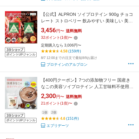
【公式】ALPRON ソイプロテイン 900g チョコ
レート ストロベリー 飲みやすい 美味しい 美容
ダイエット プロテイン アルプロン 置き換え 筋
3,456
円〜
送料無料
トレ 国内製造 ブルーベリーヨーグルト カフェ
32
ポイント
(
1
倍)
〜
ラテ いちご クッキーアンドクリーム フルーツ
定期購入なら 3,006円〜
ミックス
4.58
(159件)
ポイントUPジャンル
8/7 12:00までの注文で最短8/9お届け
プロテインのアルプロン
【400円クーポン】7つの添加物フリー 国産き
なこの美容ソイプロテイン 人工甘味料不使用
NMN配合 60g/280g お試し サイズも《
2,300
円〜
送料無料
MOREPRO モアプロ 7つの添加物フリー 選べ
21
ポイント
(
1
倍)
〜
る3フレーバー 美容 ダイエット 置き換え 乳酸
菌 国産 きなこベース おいしい 》
1個
2個
4.6
(151件)
ポイントUPジャンル
エブリデーツ