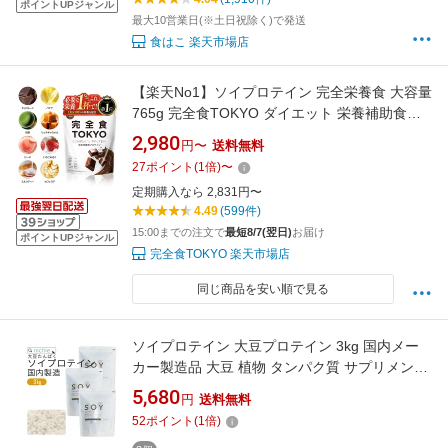
ポイントUPジャンル
最大10営業日(※土日祝除く)で発送
食はこ 楽天市場店
【楽天No1】ソイプロテイン 完全栄養食 大容量
765g 完全食TOKYO ダイエット 栄養補助食品
栄養ドリンク 完全栄養プロテイン 1食置き換え
2,980
円〜
送料無料
ビタミン ミネラル 食物繊維8g 乳酸菌500億個
27
ポイント
(
1
倍)
〜
チョコ バナナ 抹茶 ピーチ キャラメル いちごみ
定期購入なら 2,831円〜
るく ミルクティー カフェラテ 315g
4.49
(599件)
15:00までの注文で
最短8/7(翌日)
お届け
ポイントUPジャンル
完全食TOKYO 楽天市場店
同じ商品を安い順で見る
ソイプロテイン 大豆プロテイン 3kg 国内メー
カー製造品 大豆 植物 タンパク質 サプリメント
大容量 nichie ニチエー
5,680
円
送料無料
52
ポイント
(
1
倍)