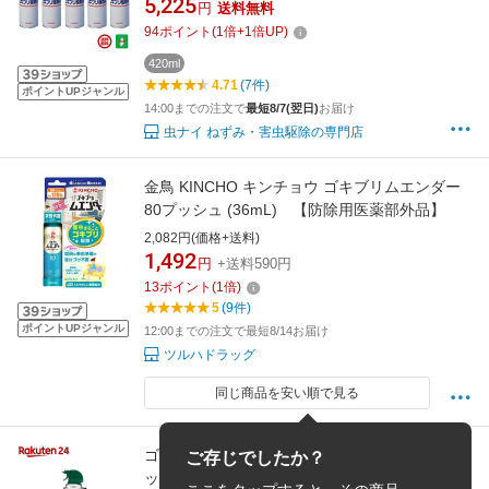
5,225
円
送料無料
シ 退治 対策 ゴキブリスプレー 業務用 ポイント
94
ポイント
(
1
倍+
1
倍UP)
領収書発行 虫ナイ
420ml
4.71
(7件)
ポイントUPジャンル
14:00までの注文で
最短8/7(翌日)
お届け
虫ナイ ねずみ・害虫駆除の専門店
金鳥 KINCHO キンチョウ ゴキブリムエンダー
80プッシュ (36mL) 【防除用医薬部外品】
2,082円(価格+送料)
1,492
円
+送料590円
13
ポイント
(
1
倍)
5
(9件)
ポイントUPジャンル
12:00までの注文で最短8/14お届け
ツルハドラッグ
同じ商品を安い順で見る
ゴキジェットプロ(450ml*5本セット)【ゴキジェ
ご存じでしたか？
ットプロ】