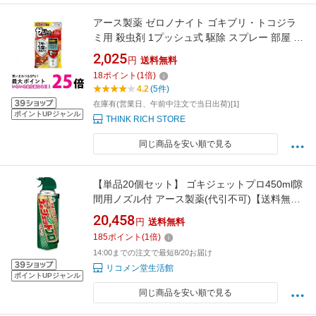
アース製薬 ゼロノナイト ゴキブリ・トコジラ
ミ用 殺虫剤 1プッシュ式 駆除 スプレー 部屋 害
虫対策 60回分 送料無料 【SK04215】
2,025
円
送料無料
18
ポイント
(
1
倍)
4.2
(5件)
在庫有(営業日、午前中注文で当日出荷)[1]
ポイントUPジャンル
THINK RICH STORE
同じ商品を安い順で見る
【単品20個セット】 ゴキジェットプロ450ml隙
間用ノズル付 アース製薬(代引不可)【送料無
料】
20,458
円
送料無料
185
ポイント
(
1
倍)
14:00までの注文で最短8/20お届け
リコメン堂生活館
ポイントUPジャンル
同じ商品を安い順で見る