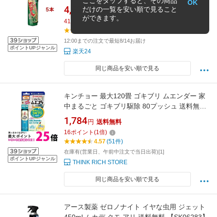
ここをタップすると、その商品
OK
4,522
だけの一覧を安い順で見ること
円
送料無料
ができます。
41
ポイント
(
1
倍)
4.93
(15件)
12:00までの注文で最短8/14お届け
ポイントUPジャンル
楽天24
同じ商品を安い順で見る
キンチョー 最大120畳 ゴキブリ ムエンダー 家
中まるごと ゴキブリ駆除 80プッシュ 送料無料
【SK13784】
1,784
円
送料無料
16
ポイント
(
1
倍)
4.57
(51件)
在庫有(営業日、午前中注文で当日出荷)[1]
ポイントUPジャンル
THINK RICH STORE
同じ商品を安い順で見る
アース製薬 ゼロノナイト イヤな虫用 ジェット