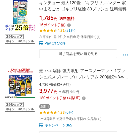
キンチョー 最大120畳 ゴキブリ ムエンダー 家
中まるごと ゴキブリ駆除 80プッシュ 送料無料
1,785
円
送料無料
16
ポイント
(
1
倍)
4.71
(21件)
在庫有(午前中注文当日出荷 休業日除く[1]
ポイントUPジャンル
Pay Off Store
同じ商品を安い順で見る
蚊 ハエ駆除 強力噴射 アースノーマット 1プッ
シュ式スプレー プロプレミアム 200回分×3本
屋内 屋外 【防除用医薬部外品】 アース製薬
4,736円(価格+送料)
3,977
円
+送料759円
180
ポイント
(
1
倍+
4
倍UP)
205ml
ポイントUPジャンル
4.83
(6件)
1〜3営業日で発送予定(在庫切れ 欠品除く)
キャンペーン365