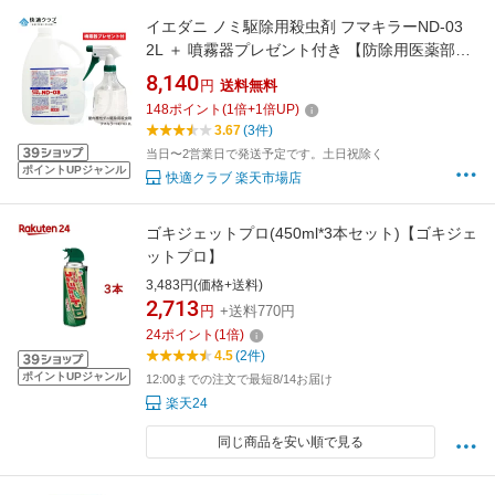
イエダニ ノミ駆除用殺虫剤 フマキラーND-03
2L ＋ 噴霧器プレゼント付き 【防除用医薬部外
品】 ツメダニ ヒョウヒダニ コナダニ対策 【送
8,140
円
送料無料
料無料】
148
ポイント
(
1
倍+
1
倍UP)
3.67
(3件)
当日〜2営業日で発送予定です。土日祝除く
ポイントUPジャンル
快適クラブ 楽天市場店
ゴキジェットプロ(450ml*3本セット)【ゴキジェ
ットプロ】
3,483円(価格+送料)
2,713
円
+送料770円
24
ポイント
(
1
倍)
4.5
(2件)
ポイントUPジャンル
12:00までの注文で最短8/14お届け
楽天24
同じ商品を安い順で見る