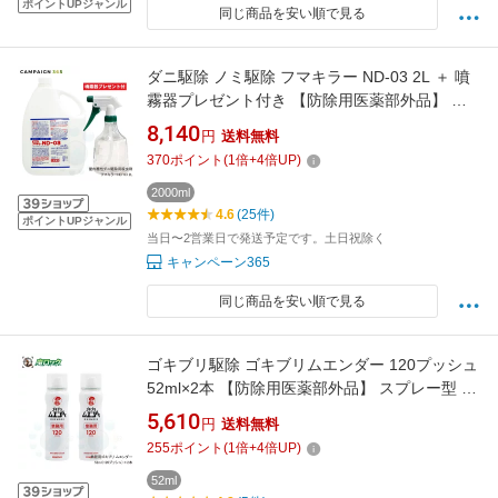
ポイントUPジャンル
同じ商品を安い順で見る
ダニ駆除 ノミ駆除 フマキラー ND-03 2L ＋ 噴
霧器プレゼント付き 【防除用医薬部外品】 殺
虫 スプレー 噴霧器 殺虫剤 屋内 使用 対策 ダニ
8,140
円
送料無料
よけ ノミ対策 送料無料 フマキラートータルシ
370
ポイント
(
1
倍+
4
倍UP)
ステム
2000ml
4.6
(25件)
ポイントUPジャンル
当日〜2営業日で発送予定です。土日祝除く
キャンペーン365
同じ商品を安い順で見る
ゴキブリ駆除 ゴキブリムエンダー 120プッシュ
52ml×2本 【防除用医薬部外品】 スプレー型 速
効退治 室内用 【送料無料】
5,610
円
送料無料
255
ポイント
(
1
倍+
4
倍UP)
52ml