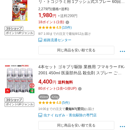
リ・トコジラミ用 1プッシュ式スプレー 60回分
75mL 本体（4901080065810）※パッケージ
2,279円(価格+送料)
変更の場合あり
1,980
円
+送料299円
18
ポイント
(
1
倍)
4.9
(10件)
ポイントUPジャンル
8/7 1:00までの注文で最短8/12お届け
姫路流通センター
同じ商品を安い順で見る
4本セット ゴキブリ駆除 業務用 フマキラー FK-
2001 450ml 医薬部外品 殺虫剤 スプレー ごき
ぶり 退治 対策 ポイント 消化 領収書発行 虫ナ
4,400
円
送料無料
イ
80
ポイント
(
1
倍+
1
倍UP)
450ml
420g
4.8
(5件)
ポイントUPジャンル
14:00までの注文で
最短8/7(翌日)
お届け
虫ナイ ねずみ・害虫駆除の専門店
同じ商品を安い順で見る