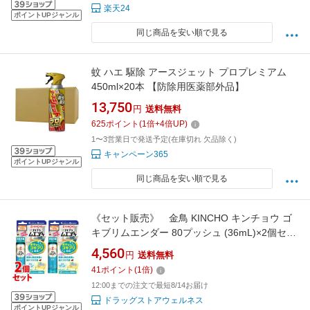
楽天24
ポイントUPジャンル
同じ商品を安い順で見る
蚊 ハエ 駆除 アースジェット プロプレミアム
450ml×20本 【防除用医薬部外品】
13,750
円
送料無料
625
ポイント
(
1
倍+
4
倍UP)
1〜3営業日で発送予定(在庫切れ 欠品除く)
キャンペーン365
ポイントUPジャンル
同じ商品を安い順で見る
《セット販売》 金鳥 KINCHO キンチョウ ゴ
キブリムエンダー 80プッシュ (36mL)×2個セッ
ト 【防除用医薬部外品】 【送料無料】
4,560
円
送料無料
【smtb-s】
41
ポイント
(
1
倍)
12:00までの注文で最短8/14お届け
ドラッグストアウェルネス
ポイントUPジャンル