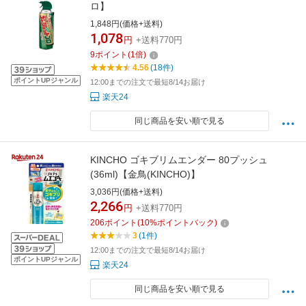
ロ】
1,848円(価格+送料)
1,078
円
+送料770円
9
ポイント
(
1
倍)
4.56
(18件)
ポイントUPジャンル
12:00までの注文で最短8/14お届け
楽天24
同じ商品を安い順で見る
KINCHO ゴキブリムエンダー 80プッシュ
(36ml)【金鳥(KINCHO)】
3,036円(価格+送料)
2,266
円
+送料770円
206
ポイント
(
10
%ポイントバック)
3
(1件)
12:00までの注文で最短8/14お届け
ポイントUPジャンル
楽天24
同じ商品を安い順で見る