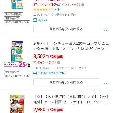
374
ポイント
(
10
%ポイントバック)
4.5
(2件)
12:00までの注文で最短8/14お届け
楽天24
ポイントUPジャンル
同じ商品を安い順で見る
2個セット キンチョー 最大120畳 ゴキブリ ムエ
ンダー 家中まるごと ゴキブリ駆除 80プッシュ
送料無料 【SK21338】
3,502
円
送料無料
31
ポイント
(
1
倍)
在庫有(営業日、午前中注文で当日出荷)[1]
THINK RICH STORE
ポイントUPジャンル
同じ商品を安い順で見る
【☆】【あす楽17時（日曜15時）まで】【送料
無料】アース製薬 ゼロノナイト ゴキブリ・ト
コジラミ用 1プッシュ式スプレー 60回分 75ml
2,980
円
送料無料
＜手軽なワンプッシュで部屋ごと駆除！抵抗性