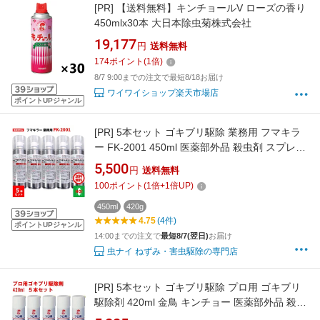
[PR]
【送料無料】キンチョールV ローズの香り
450mlx30本 大日本除虫菊株式会社
19,177
円
送料無料
174
ポイント
(
1
倍)
8/7 9:00までの注文で最短8/18お届け
ワイワイショップ楽天市場店
ポイントUPジャンル
[PR]
5本セット ゴキブリ駆除 業務用 フマキラ
ー FK-2001 450ml 医薬部外品 殺虫剤 スプレー
ごきぶり 退治 対策 ポイント 消化 領収書発行
5,500
円
送料無料
虫ナイ
100
ポイント
(
1
倍+
1
倍UP)
450ml
420g
4.75
(4件)
ポイントUPジャンル
14:00までの注文で
最短8/7(翌日)
お届け
虫ナイ ねずみ・害虫駆除の専門店
[PR]
5本セット ゴキブリ駆除 プロ用 ゴキブリ
駆除剤 420ml 金鳥 キンチョー 医薬部外品 殺虫
剤 スプレー エアゾール トコジラミ ナンキンム