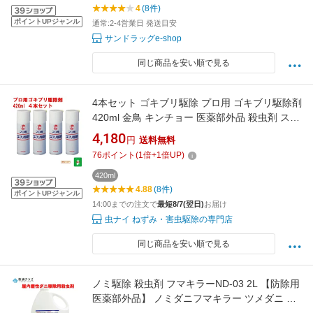
4
(8件)
ポイントUPジャンル
通常:2-4営業日 発送目安
サンドラッグe-shop
同じ商品を安い順で見る
4本セット ゴキブリ駆除 プロ用 ゴキブリ駆除剤
420ml 金鳥 キンチョー 医薬部外品 殺虫剤 スプ
レー エアゾール トコジラミ ナンキンムシ 退治
4,180
円
送料無料
対策 ゴキブリスプレー 業務用 ポイント 領収書
76
ポイント
(
1
倍+
1
倍UP)
発行 虫ナイ
420ml
4.88
(8件)
ポイントUPジャンル
14:00までの注文で
最短8/7(翌日)
お届け
虫ナイ ねずみ・害虫駆除の専門店
同じ商品を安い順で見る
ノミ駆除 殺虫剤 フマキラーND-03 2L 【防除用
医薬部外品】 ノミダニフマキラー ツメダニ ヒ