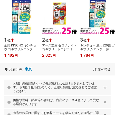
1
2
3
位
位
位
金鳥 KINCHO キンチョ
アース製薬 ゼロノナイト
キンチョー 最大120畳 ゴ
ウ ゴキブリムエンダー
ゴキブリ・トコジラミ用
キブリ ムエンダー 家中
80プッシュ (36mL)
殺虫剤 1プッシュ式 駆除
まるごと ゴキブリ駆除
1,492
2,025
1,784
円
円
円
【防除用医薬部外品】
スプレー 部屋 害虫対策
80プッシュ 送料無料
60回…
【SK13784】
東京
お届け先:
並べ替え
お届け先(離島除く)への最安送料とお届け日を表示していま
す。 お届け日は目安のため、正確な情報は注文画面でご確認
ください。
価格や送料、納期等の詳細は、商品のサイズや色によって異な
る場合があります
商品のお届けに関するお客様ニーズを幅広く満たす商品に「最