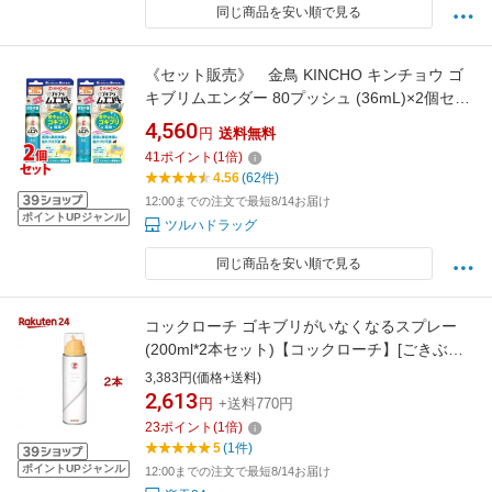
同じ商品を安い順で見る
《セット販売》 金鳥 KINCHO キンチョウ ゴ
キブリムエンダー 80プッシュ (36mL)×2個セッ
ト 【防除用医薬部外品】 【送料無料】
4,560
円
送料無料
【smtb-s】
41
ポイント
(
1
倍)
4.56
(62件)
12:00までの注文で最短8/14お届け
ポイントUPジャンル
ツルハドラッグ
同じ商品を安い順で見る
コックローチ ゴキブリがいなくなるスプレー
(200ml*2本セット)【コックローチ】[ごきぶり
トコジラミ スプレー 駆除 殺虫剤 予防 対策]
3,383円(価格+送料)
2,613
円
+送料770円
23
ポイント
(
1
倍)
5
(1件)
ポイントUPジャンル
12:00までの注文で最短8/14お届け