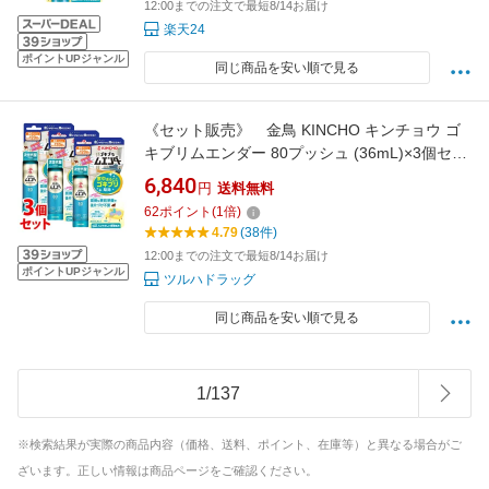
12:00までの注文で最短8/14お届け
楽天24
ポイントUPジャンル
同じ商品を安い順で見る
《セット販売》 金鳥 KINCHO キンチョウ ゴ
キブリムエンダー 80プッシュ (36mL)×3個セッ
ト 【防除用医薬部外品】 【送料無料】
6,840
円
送料無料
【smtb-s】
62
ポイント
(
1
倍)
4.79
(38件)
12:00までの注文で最短8/14お届け
ポイントUPジャンル
ツルハドラッグ
同じ商品を安い順で見る
1
/
137
※検索結果が実際の商品内容（価格、送料、ポイント、在庫等）と異なる場合がご
ざいます。正しい情報は商品ページをご確認ください。