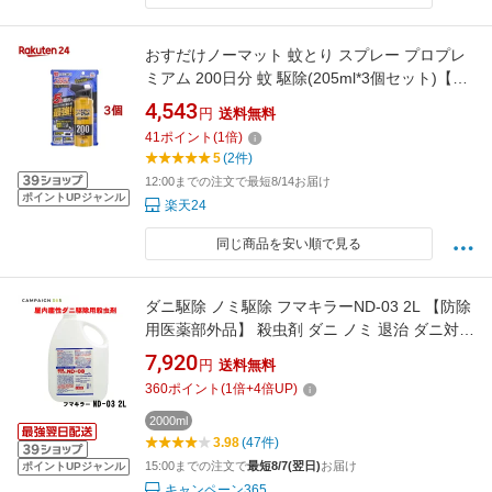
おすだけノーマット 蚊とり スプレー プロプレ
ミアム 200日分 蚊 駆除(205ml*3個セット)【お
すだけノーマット】
4,543
円
送料無料
41
ポイント
(
1
倍)
5
(2件)
12:00までの注文で最短8/14お届け
ポイントUPジャンル
楽天24
同じ商品を安い順で見る
ダニ駆除 ノミ駆除 フマキラーND-03 2L 【防除
用医薬部外品】 殺虫剤 ダニ ノミ 退治 ダニ対策
ダニよけノミ対策 ノミよけ 猫ノミ 畳 タタミ ソ
7,920
円
送料無料
ファー 絨毯 寝室 床 ホコリ 埃 フローリング フ
360
ポイント
(
1
倍+
4
倍UP)
マキラートータルシステム 送料無料
2000ml
3.98
(47件)
15:00までの注文で
最短8/7(翌日)
お届け
ポイントUPジャンル
キャンペーン365