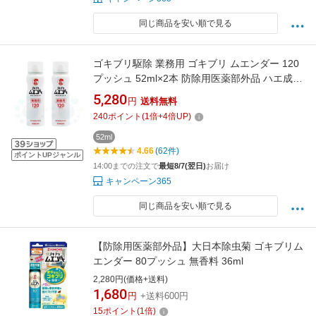
同じ商品を安い順で見る
ゴキブリ駆除 業務用 ゴキブリ ムエンダー 120
プッシュ 52ml×2本 防除用医薬部外品 ハエ成虫
蚊成虫 トコジラミ ナンキンムシ 駆除 ゴキブリ
5,280
円
送料無料
ムエンダー
240
ポイント
(
1
倍+
4
倍UP)
52ml
4.66
(62件)
ポイントUPジャンル
14:00までの注文で
最短8/7(翌日)
お届け
キャンペーン365
同じ商品を安い順で見る
【防除用医薬部外品】大日本除虫菊 ゴキブリム
エンダー 80プッシュ 無香料 36ml
2,280円(価格+送料)
1,680
円
+送料600円
15
ポイント
(
1
倍)