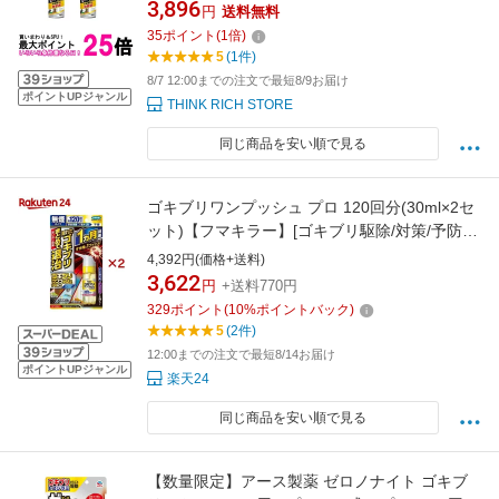
3,896
円
送料無料
35
ポイント
(
1
倍)
5
(1件)
8/7 12:00までの注文で最短8/9お届け
ポイントUPジャンル
THINK RICH STORE
同じ商品を安い順で見る
ゴキブリワンプッシュ プロ 120回分(30ml×2セ
ット)【フマキラー】[ゴキブリ駆除/対策/予防/
追い出し/ワンプッシュ]
4,392円(価格+送料)
3,622
円
+送料770円
329
ポイント
(
10
%ポイントバック)
5
(2件)
12:00までの注文で最短8/14お届け
ポイントUPジャンル
楽天24
同じ商品を安い順で見る
【数量限定】アース製薬 ゼロノナイト ゴキブ