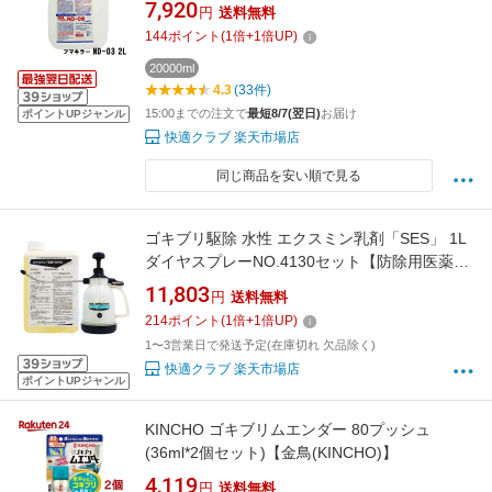
ョウヒダニ コナダニ用【送料無料】 液体 プロ
7,920
円
送料無料
144
ポイント
(
1
倍+
1
倍UP)
20000ml
4.3
(33件)
15:00までの注文で
最短8/7(翌日)
お届け
ポイントUPジャンル
快適クラブ 楽天市場店
同じ商品を安い順で見る
ゴキブリ駆除 水性 エクスミン乳剤「SES」 1L
ダイヤスプレーNO.4130セット【防除用医薬部
外品】【送料無料】
11,803
円
送料無料
214
ポイント
(
1
倍+
1
倍UP)
1〜3営業日で発送予定(在庫切れ 欠品除く)
快適クラブ 楽天市場店
ポイントUPジャンル
KINCHO ゴキブリムエンダー 80プッシュ
(36ml*2個セット)【金鳥(KINCHO)】
4,119
円
送料無料