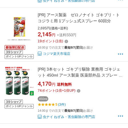
虫ナイ ねずみ・害虫駆除の専門店
[PR]
アース製薬 ゼロノナイト ゴキブリ・ト
コジラミ用 1プッシュ式スプレー 60回分
2,695円(価格+送料)
2,145
円
+送料550円
19
ポイント
(
1
倍)
16:00までの注文で
最短8/7(翌日)
お届け
コジマ楽天市場店
ポイントUPジャンル
[PR]
3本セット ゴキブリ駆除 業務用 ゴキジェ
ット 450ml アース製薬 医薬部外品 スプレー 式
殺虫剤 噴射 狭い 隙間用 ノズル 秒速ノックダウ
4,170
円
送料無料
ン ビル オフィス 厨房 工場 ゴミ溜 下水溝 退治
74
ポイント
(
1
倍+
1
倍UP)
対策 ポイント 領収書発行 虫ナイ
450ml
5
(3件)
ポイントUPジャンル
14:00までの注文で
最短8/7(翌日)
お届け
虫ナイ ねずみ・害虫駆除の専門店