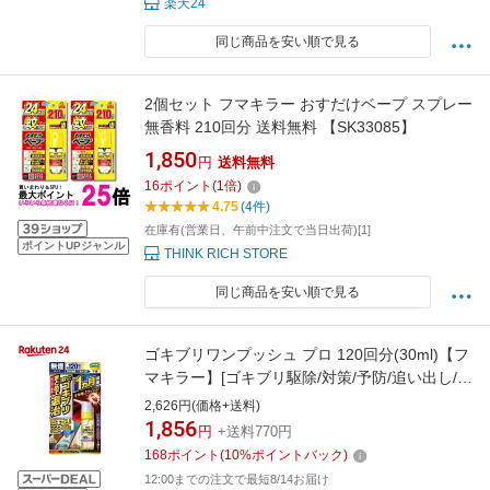
楽天24
同じ商品を安い順で見る
2個セット フマキラー おすだけベープ スプレー
無香料 210回分 送料無料 【SK33085】
1,850
円
送料無料
16
ポイント
(
1
倍)
4.75
(4件)
在庫有(営業日、午前中注文で当日出荷)[1]
ポイントUPジャンル
THINK RICH STORE
同じ商品を安い順で見る
ゴキブリワンプッシュ プロ 120回分(30ml)【フ
マキラー】[ゴキブリ駆除/対策/予防/追い出し/ワ
ンプッシュ]
2,626円(価格+送料)
1,856
円
+送料770円
168
ポイント
(
10
%ポイントバック)
12:00までの注文で最短8/14お届け