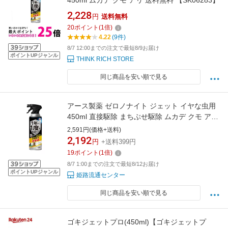
450ml ムカデ クモ アリ 送料無料 【SK06283】
2,228
円
送料無料
20
ポイント
(
1
倍)
4.22
(9件)
8/7 12:00までの注文で最短8/9お届け
ポイントUPジャンル
THINK RICH STORE
同じ商品を安い順で見る
アース製薬 ゼロノナイト ジェット イヤな虫用
450ml 直接駆除 まちぶせ駆除 ムカデ クモ アリ
カメムシなど
2,591円(価格+送料)
2,192
円
+送料399円
19
ポイント
(
1
倍)
8/7 1:00までの注文で最短8/12お届け
ポイントUPジャンル
姫路流通センター
同じ商品を安い順で見る
ゴキジェットプロ(450ml)【ゴキジェットプ