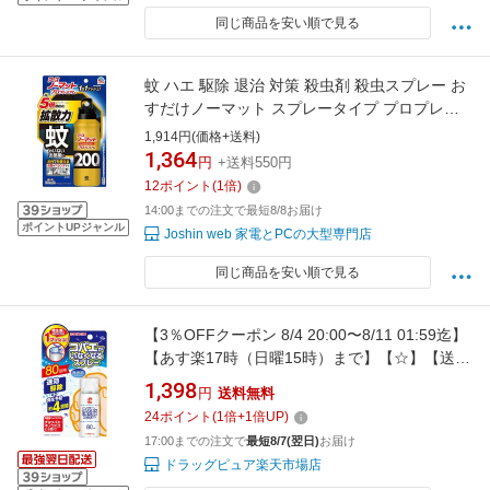
同じ商品を安い順で見る
蚊 ハエ 駆除 退治 対策 殺虫剤 殺虫スプレー お
すだけノーマット スプレータイプ プロプレミ
アム 200日分 アース製薬 オスダケノ-マツトS
1,914円(価格+送料)
プロPRE200
1,364
円
+送料550円
12
ポイント
(
1
倍)
14:00までの注文で最短8/8お届け
ポイントUPジャンル
Joshin web 家電とPCの大型専門店
同じ商品を安い順で見る
【3％OFFクーポン 8/4 20:00〜8/11 01:59迄】
【あす楽17時（日曜15時）まで】【☆】【送料
無料】大日本除虫菊株式会社 金鳥(KINCHO)
1,398
円
送料無料
コバエがいなくなるスプレー 80回用 20ml＜
24
ポイント
(
1
倍+
1
倍UP)
（駆除・発生予防）＞【ドラッグピュア楽天市
17:00までの注文で
最短8/7(翌日)
お届け
場店】【△】【CPT】
ドラッグピュア楽天市場店