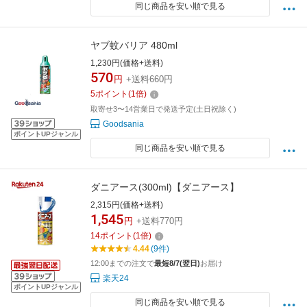
同じ商品を安い順で見る
ヤブ蚊バリア 480ml
1,230円(価格+送料)
570
円
+送料660円
5
ポイント
(
1
倍)
取寄せ3〜14営業日で発送予定(土日祝除く)
Goodsania
ポイントUPジャンル
同じ商品を安い順で見る
ダニアース(300ml)【ダニアース】
2,315円(価格+送料)
1,545
円
+送料770円
14
ポイント
(
1
倍)
4.44
(9件)
12:00までの注文で
最短8/7(翌日)
お届け
楽天24
ポイントUPジャンル
同じ商品を安い順で見る