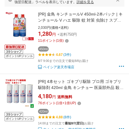
強翌日配送」ラベルを表示しています。
詳細を見る
[PR]
金鳥 キンチョールV 450ml-2本パック | キ
ンチョール V ハエ 駆除 蚊 対策 虫除け スプレ
ー 虫害対策 夏 対策 害虫駆除 ハエ 退治 蚊 退治
2,030円(価格+送料)
虫の予防
1,280
円
+送料750円
11
ポイント
(
1
倍)
450ml
4.67
(3件)
ポイントUPジャンル
8/7 9:00までの注文で最短8/8お届け
ベイシア楽天市場店
[PR]
4本セット ゴキブリ駆除 プロ用 ゴキブリ
駆除剤 420ml 金鳥 キンチョー 医薬部外品 殺虫
剤 スプレー エアゾール トコジラミ ナンキンム
4,180
円
送料無料
シ 退治 対策 ゴキブリスプレー 業務用 ポイント
76
ポイント
(
1
倍+
1
倍UP)
領収書発行 虫ナイ
420ml
4.88
(8件)
ポイントUPジャンル
14:00までの注文で
最短8/7(翌日)
お届け