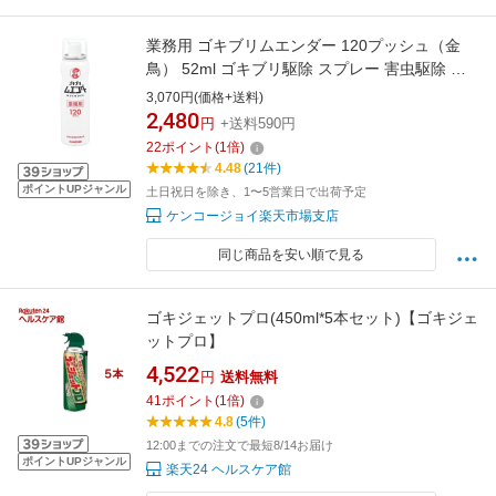
業務用 ゴキブリムエンダー 120プッシュ（金
鳥） 52ml ゴキブリ駆除 スプレー 害虫駆除 ト
コジラミ ハエ 蚊 対策 強力 日本製 楽天 人気 お
3,070円(価格+送料)
すすめ
2,480
円
+送料590円
22
ポイント
(
1
倍)
4.48
(21件)
ポイントUPジャンル
土日祝日を除き、1〜5営業日で出荷予定
ケンコージョイ楽天市場支店
同じ商品を安い順で見る
ゴキジェットプロ(450ml*5本セット)【ゴキジェ
ットプロ】
4,522
円
送料無料
41
ポイント
(
1
倍)
4.8
(5件)
12:00までの注文で最短8/14お届け
ポイントUPジャンル
楽天24 ヘルスケア館