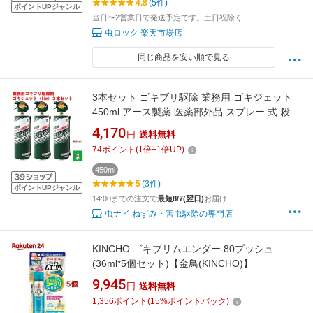
4.8
(5件)
ポイントUPジャンル
当日〜2営業日で発送予定です。土日祝除く
虫ロック 楽天市場店
同じ商品を安い順で見る
3本セット ゴキブリ駆除 業務用 ゴキジェット
450ml アース製薬 医薬部外品 スプレー 式 殺虫
剤 噴射 狭い 隙間用 ノズル 秒速ノックダウン
4,170
円
送料無料
ビル オフィス 厨房 工場 ゴミ溜 下水溝 退治 対
74
ポイント
(
1
倍+
1
倍UP)
策 ポイント 領収書発行 虫ナイ
450ml
5
(3件)
ポイントUPジャンル
14:00までの注文で
最短8/7(翌日)
お届け
虫ナイ ねずみ・害虫駆除の専門店
KINCHO ゴキブリムエンダー 80プッシュ
(36ml*5個セット)【金鳥(KINCHO)】
9,945
円
送料無料
1,356
ポイント
(
15
%ポイントバック)