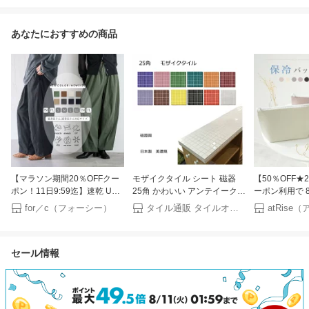
あなたにおすすめの商品
【マラソン期間20％OFFクー
モザイクタイル シート 磁器
【50％OFF
ポン！11日9:59迄】速乾 UV
25角 かわいい アンテイーク
ーポン利用で 8/
カット イージー コクーンパン
インテリア キッチン カウンタ
新色登場★SN
for／c（フォーシー）
タイル通販 タイルオンライン
atRis
ツ レディース ボトム パンツ
ー お風呂 浴室 浴槽 床 壁 洗面
ルミ／保冷バッ
カーブパンツ チノパンツ バレ
台 玄関 テーブル トイレ DIY
ッグ クーラー
ルレッグ リサイクルポリエス
リフォーム おしゃれ 耐熱 美
バッグ 保冷 小
セール情報
テル サスティナブル エコ 春
濃焼 ハッピー モザイク タイ
にぎりケース 
夏 秋 冬 低身長 高身長 プチ ト
ル 艶あり
み ミニ コン
ール 洗濯可 for/c フォーシー
カワイイ 可愛