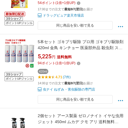
54
ポイント
(
1
倍+
1
倍UP)
ゴキブリ・トコジラミ対策に＞ 【△】【防除用
17:00までの注文で
最短8/7(翌日)
お届け
医薬部外品】【CPT】
ドラッグピュア楽天市場店
ポイントUPジャンル
同じ商品を安い順で見る
5本セット ゴキブリ駆除 プロ用 ゴキブリ駆除剤
420ml 金鳥 キンチョー 医薬部外品 殺虫剤 スプ
レー エアゾール トコジラミ ナンキンムシ 退治
5,225
円
送料無料
対策 ゴキブリスプレー 業務用 ポイント 領収書
94
ポイント
(
1
倍+
1
倍UP)
発行 虫ナイ
420ml
4.71
(7件)
ポイントUPジャンル
14:00までの注文で
最短8/7(翌日)
お届け
虫ナイ ねずみ・害虫駆除の専門店
同じ商品を安い順で見る
2個セット アース製薬 ゼロノナイト イヤな虫用
ジェット 450ml ムカデ クモ アリ 送料無料
【SK25991】