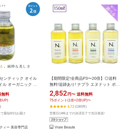
センティック オイル
【期間限定!全商品P3〜20倍】◎送料
オイル オーガニック 保
無料!追跡あり! ナプラ エヌドット ポリ
INES
ッシュオイル 150ml ■【8/4 20:00〜
2,852
料無料
円〜
送料無料
8/11 01:59】【お買い物マラソン】
倍UP)
75
ポイント
(
1
倍+
2
倍UP)
〜
)
4.72
(190件)
注文で最短8/21お届け
営業日14時までの決済完了で当日発送!
ティー 美容専門店
Vraie Beaute