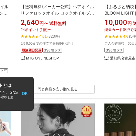
オイル
【送料無料/メーカー公式】ヘアオイル
【ふるさと納税】Re
ブランシ
リファロックオイル ロックオイルブル
BLOOM LIGH
レ ラ
ーム ロックオイルライト ロックオイ
ヘアケア 美容 
2,640
10,000
円〜
送料無料
円
ミス
ルブルームライト キープ スタイリン
ギフト プレゼン
24
ポイント
(
1
倍)
〜
楽天カード決済で
ペア
グ ヘアオイル ヘアアイロン ツヤ ダメ
4.61
(823件)
4.6
(5件
ス ヘ
ージ補修 香り フローラル 女性 ギフト
8/8 9:00までの注文で最短8/9お届け
ご入金確認後、30
 アウ
誕生日 プレゼント ReFa LOCK OIL
MTG ONLINESHOP
愛知県名古屋市
フト可
トとは
同じ商品を安い順で見る
も、SNS
OK
が贈れま