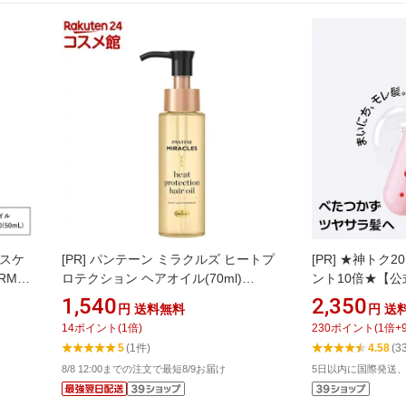
エスケ
[PR]
パンテーン ミラクルズ ヒートプ
[PR]
★神トク2
ARME
ロテクション ヘアオイル(70ml)
ント10倍★【
ルチケア
【PANTENE MIRACLES】
ィライトフルオイル
1,540
2,350
円
送料無料
円
送
スタイ
ケア ヘアオイル
14
ポイント
(
1
倍)
230
ポイント
(
1
倍+
マルチ
ア ヘアエッセン
5
(1件)
4.58
(3
トリー
バーム モレモ mo
8/8 12:00までの注文で最短8/9お届け
5日以内に国際発送、