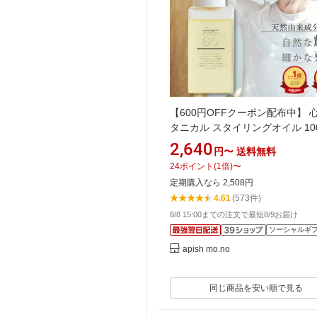
【600円OFFクーポン配布中】 
タニカル スタイリングオイル 100
しっとり まとまる ツヤ髪 濡れ髪
2,640
円〜
送料無料
オーガニック 植物由来 天然由来
24
ポイント
(
1
倍)
〜
室専売 サロン品質 cocorogami
定期購入なら 2,508円
4.61
(573件)
8/8 15:00までの注文で最短8/9お届け
ソーシャルギ
apish mo.no
同じ商品を安い順で見る