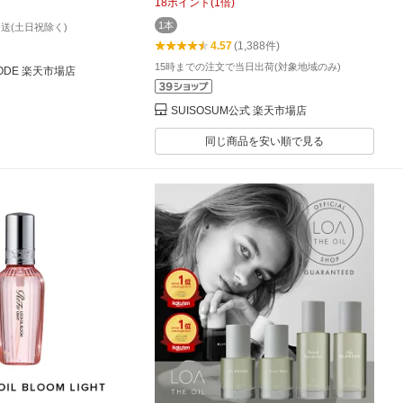
18
ポイント
(
1
倍)
塗り キープ 髪 前髪 切
ンモクセイ 香り ダメージケア 美容成
1本
送(土日祝除く)
つき 予防 うるおい成分
分 ビタミンC誘導体
4.57
(1,388件)
15時までの注文で当日出荷(対象地域のみ)
MODE 楽天市場店
SUISOSUM公式 楽天市場店
同じ商品を安い順で見る