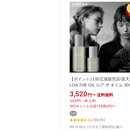
【ポイント11倍/正規販売店/楽天
LOA THE OIL ロア ザ オイル 30m
100ml ブランシュ シトラスベー
3,520
円〜
送料無料
ャスミンドレ ラテローズ ネロリ
3,520円～/本 (1本)
ークティー ミスティックウッド 
352
ポイント
(
1
倍+
10
倍UP)
〜
ークレール ペアーブランシュ ノ
1本
ル フレグランス ヘアオイル ロ
4.6
(501件)
ル
8/8 15:00までの注文で最短8/9お届け