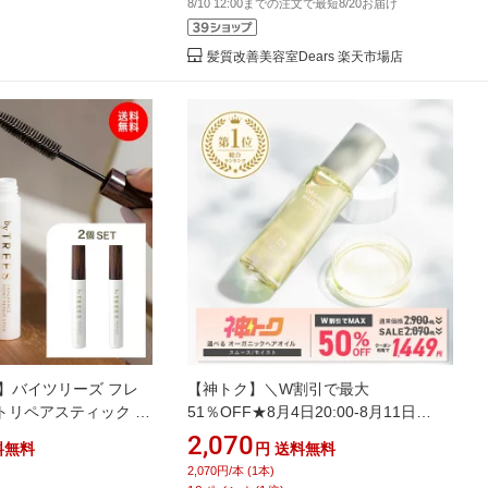
8/10 12:00までの注文で最短8/20お届け
髪質改善美容室Dears 楽天市場店
】バイツリーズ フレ
【神トク】＼W割引で最大
トリペアスティック 2
51％OFF★8月4日20:00-8月11日
ティック アホ毛 マス
01:59／ ヘアオイル 洗い流さない オー
2,070
料無料
円
送料無料
シ ポイント フレグラン
ガニック 成分配合 アウトバス トリー
2,070円/本 (1本)
アスティック
トメント スタイリング 80ml 金木犀 キ