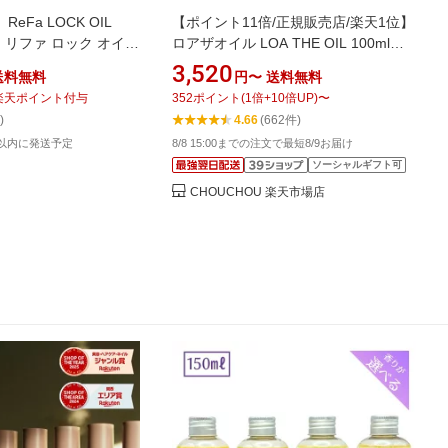
Fa LOCK OIL
【ポイント11倍/正規販売店/楽天1位】
T | リファ ロック オイル
ロアザオイル LOA THE OIL 100ml
スタイリング ハリ ツヤ
30mL ヘアオイル 洗い流さないトリー
3,520
送料無料
円〜
送料無料
ト 送料無料 名古屋市
トメント ヘアケア ギフト プレゼント
楽天ポイント付与
352
ポイント
(
1
倍+
10
倍UP)
〜
ブランシュ ネロリスモークティー ジ
)
4.66
(662件)
ャスミンドレ シトラスベール ラテロ
日以内に発送予定
8/8 15:00までの注文で最短8/9お届け
ーズ ミスティックウッド ペアブラン
ソーシャルギフト可
シュ ノワール
CHOUCHOU 楽天市場店