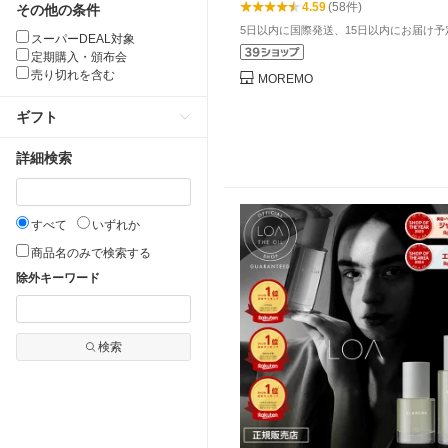
4.59
(58件)
その他の条件
洗い流さない モレモ moremo
5日以内に国際発送、15日以内にお届け予
スーパーDEAL対象
定期購入・頒布会
売り切れを含む
MOREMO
ギフト
詳細検索
すべて
いずれか
商品名のみで検索する
除外キーワード
検索