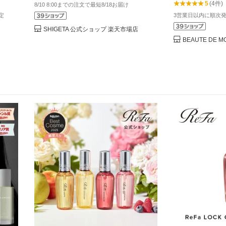
5
(4件)
8/10 8:00までの注文で最短8/18お届け
アルガンオイル セラミドなどの保湿成
byTREES ひと
定
3営業日以内に順次発
分 配合 ダメージヘア パサつき ヘアケ
れ毛 密着 パサ
ア 天然由来100％
配合
SHIGETA 公式ショップ 楽天市場店
BEAUTE DE 