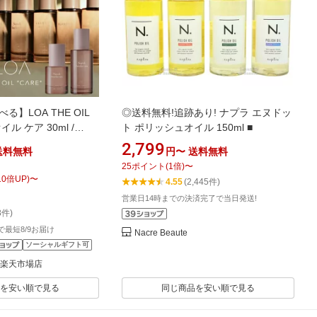
る】LOA THE OIL
◎送料無料!追跡あり! ナプラ エヌドッ
イル ケア 30ml /
ト ポリッシュオイル 150ml ■
シュ シトラスベール ジ
2,799
送料無料
円〜
送料無料
テローズ ビーチクラ
25
ポイント
(
1
倍)
〜
クティー ミスティッ
10
倍UP)
〜
4.55
(2,445件)
クレール ペアブラン
営業日14時までの決済完了で当日発送!
洗い流さないトリート
8件)
ンス
文で最短8/9お届け
Nacre Beaute
ソーシャルギフト可
K 楽天市場店
を安い順で見る
同じ商品を安い順で見る