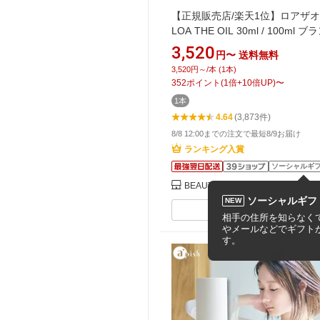
【正規販売店/楽天1位】ロアザ
LOA THE OIL 30ml / 100ml 
ュ シトラスベール ジャスミンド
3,520
円〜
送料無料
テローズ ネロリスモークティー 
3,520円～/本 (1本)
ティックウッド ブルークレール 
352
ポイント
(
1
倍+
10
倍UP)
〜
ブランシュ ノワール フレグラン
1本
アオイル ロアオイル LOAオイル
4.64
(3,873件)
トバス 送料無料
8/8 12:00までの注文で最短8/9お届け
ランキング入賞
ソーシャルギ
BEAUTY PARK 楽天市場店
ソーシャルギフ
NEW
同じ商品を安い順で見る
相手の住所を知らなくて
やメールなどでギフト
す。