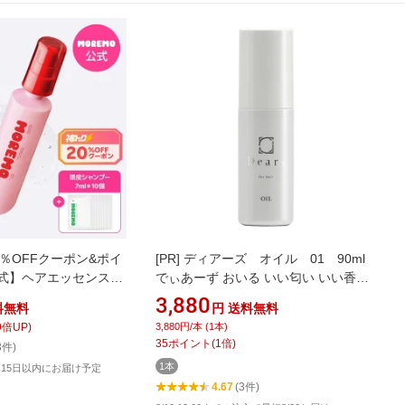
0％OFFクーポン&ポイ
[PR]
ディアーズ オイル 01 90ml
公式】ヘアエッセンスデ
でぃあーず おいる いい匂い いい香り
, 120ml/ ダメージ
香りがいい パサつき 潤い うるおい ヘ
3,880
料無料
円
送料無料
 デイリーケア ヘアケ
アケア 美容室専売 サロン専売 美容 髪
9
倍UP)
3,880円/本 (1本)
ス べたつかない ヘア
質改善 美容室ブランド Dears
35
ポイント
(
1
倍)
3件)
remo
1本
15日以内にお届け予定
4.67
(3件)