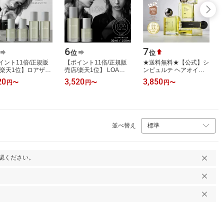
6
7
位
位
イント11倍/正規販
【ポイント11倍/正規販
★送料無料★【公式】シ
/楽天1位】ロアザオ
売店/楽天1位】 LOA
ンピュルテ ヘアオイル
LOA THE OIL
THE OIL ロア ザ オイル
SINN PURETE トゥーグ
20
3,520
3,850
円
〜
円
〜
円
〜
ml 30mL ヘアオイル
30ml / 100ml ブランシュ
ッド マルチベネフィッ
流さないトリ…
シトラスベ…
トオイル 50ml…
並べ替え
認ください。