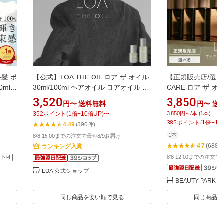
心髪 ボ
【公式】LOA THE OIL ロア ザ オイル
【正規販売店/選べ
ml
30ml/100ml ヘアオイル ロアオイル ア
CARE ロア ザ オ
 束感
ウトバス 洗い流さないトリートメント
100ml ブラン
3,520
3,850
円〜
送料無料
円〜
 美容
パフュームオイル 送料無料 メーカー
ャスミンドレ ラ
352
ポイント
(
1
倍+
10
倍UP)
〜
3,850円～/本 (1本)
公式 ギフト LOATHEOIL
ブ ネロリスモー
385
ポイント
(
1
倍+
4.49
(390件)
クウッド ブルー
1本
8/8 15:00までの注文で最短8/9お届け
シュ ノワール 
4.7
(68
ランキング入賞
メント フレグラ
8/8 12:00までの注
フト可
LOA 公式ショップ
BEAUTY PAR
同じ商品を安い順で見る
同じ商品