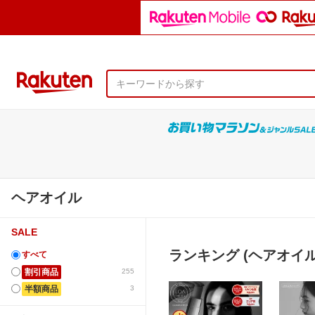
ヘアオイル
SALE
ランキング (ヘアオイル
すべて
割引商品
255
半額商品
3