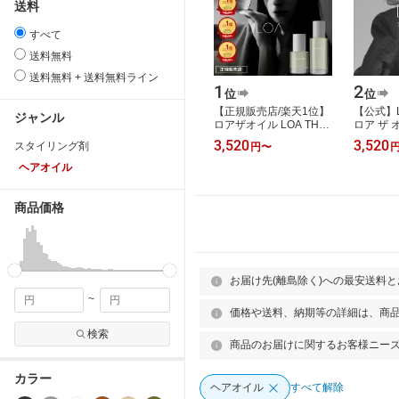
送料
すべて
送料無料
送料無料 + 送料無料ライン
1
2
位
位
【正規販売店/楽天1位】
【公式】LO
ジャンル
ロアザオイル LOA THE
ロア ザ 
OIL 30ml / 100ml ブラン
30ml/1
3,520
3,520
スタイリング剤
円
〜
シュ シトラスベール ジ
ロアオイ
ャスミンド…
洗い流さ
ヘアオイル
商品価格
お届け先(離島除く)への最安送料
~
価格や送料、納期等の詳細は、商
検索
商品のお届けに関するお客様ニー
カラー
ヘアオイル
すべて解除