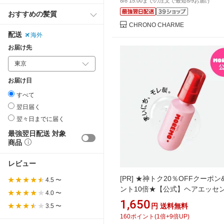
8/8 15:00までの注文で最短8/9お届け
おすすめの髪質
CHRONO CHARME
配送
海外
お届け先
お届け日
すべて
翌日届く
翌々日までに届く
最強翌日配送 対象
商品
レビュー
[PR]
★神トク20％OFFクーポン
4.5 〜
ント10倍★【公式】ヘアエッセ
4.0 〜
ィライトフルオイル, 70ml / ヘ
1,650
円
送料無料
3.5 〜
ル ダメージケア ヘアケア ヘア
160
ポイント
(
1
倍+
9
倍UP)
ンス べたつかないオイル ヘアバ