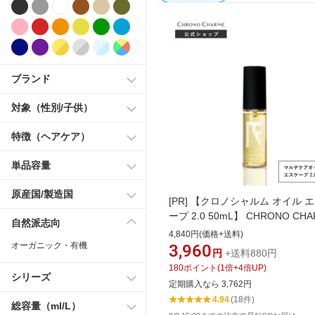
ブランド
対象（性別/子供）
特徴（ヘアケア）
単品容量
原産国/製造国
[PR]
【クロノシャルム オイル 
ープ 2.0 50mL】 CHRONO CH
自然派志向
oil_escape 2.0 ヘアオイル マ
4,840円(価格+送料)
オイル ヘアケア ボディケア 
オーガニック・有機
3,960
円
+送料880円
リング まとまる うるおい 
180
ポイント
(
1
倍+
4
倍UP)
ケア スキンケア アウトバス
シリーズ
定期購入なら 3,762円
トメント
4.94
(18件)
総容量（ml/L）