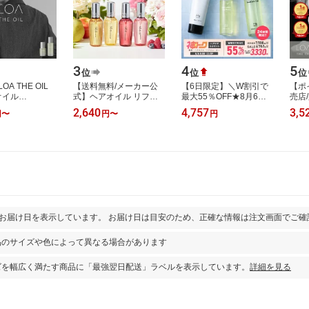
3
4
5
位
位
位
A THE OIL
【送料無料/メーカー公
【6日限定】＼W割引で
【ポ
オイル
式】ヘアオイル リファ
最大55％OFF★8月6日
売店
00ml ヘアオイル
ロックオイル ロックオ
00:00-8月6日23:59／ヘ
イル 
2,640
4,757
3,5
円
〜
円
〜
円
ル アウトバス
イルブルーム ロックオ
アケアセット ヘアオイ
100
ないトリー…
イルライト ロ…
ル 酸熱トリートメ…
洗い
とお届け日を表示しています。 お届け日は目安のため、正確な情報は注文画面でご確
品のサイズや色によって異なる場合があります
ズを幅広く満たす商品に「最強翌日配送」ラベルを表示しています。
詳細を見る