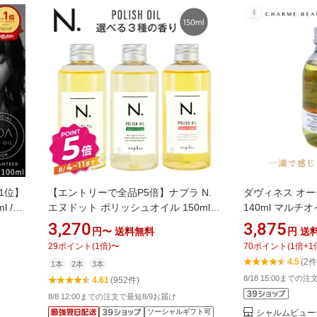
1位】
【エントリーで全品P5倍】ナプラ N.
ダヴィネス オー
l /
エヌドット ポリッシュオイル 150ml
140ml マルチ
ル ジ
マンダリンオレンジ／セージ＆クロー
湿 髪質改善 DAV
3,270
3,875
円〜
送料無料
円
送
スモ
ブ／アーバンローズ／シトラスジャス
29
ポイント
(
1
倍)
〜
70
ポイント
(
1
倍+
1
ブル
ミン
4.5
(2件
1本
2本
3本
ワー
8/18 15:00までの
4.61
(952件)
アオイ
8/8 12:00までの注文で最短8/9お届け
ソーシャルギフト可
シャルムビュー