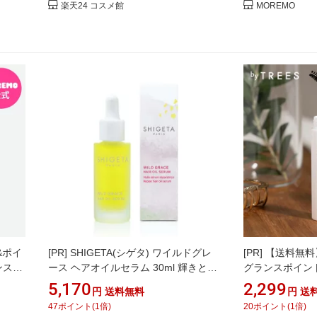
楽天24 コスメ館
MOREMO
&ポイ
[PR]
SHIGETA(シゲタ) ワイルドグレ
[PR]
【送料無料
ンスデ
ース ヘアオイルセラム 30ml 輝きとう
グランスポイン
アオイ
るおいで満たす、べたつきのない軽や
個セット ヘアス
5,170
2,299
円
送料無料
円
送
エッセ
かなヘアオイル。乾燥 による広がりを
カラ ヘア ブラ
47
ポイント
(
1
倍)
20
ポイント
(
1
倍)
ーム
抑え、指通りの良い髪へ ペキオイル
スポイントリペ