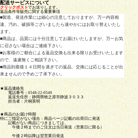
配送サービスについて
クリックポスト
でお送りします。
返品条件等販売に関する重要事項
■製造、発送作業には細心の注意しておりますが、万一内容相
違、汚れ、破損等ございましたら速やかにはお取り替えいたし
ます。
■商品は、品質には十分注意してお届けいたしますが、万一お気
に召さない場合はご連絡下さい。
■お客様のご都合による返品交換も出来る限りお受けいたします
ので、遠慮無くご相談下さい。
■商品到着後１４日間を過ぎての返品、交換には応じることが出
来ませんので予めご了承下さい。
★返品連絡先
電話番号：0548-22-0549
返送先住所：静岡県牧之原市静波３０３３
担当者：片桐英明
★商品のお届け時期
特にご指定がない場合：商品ページ記載の出荷日に発送
記載がない商品につきましては、
午後２時までのご注文は当日発送（営業日に限る）
午後２時以降は翌営業日発送