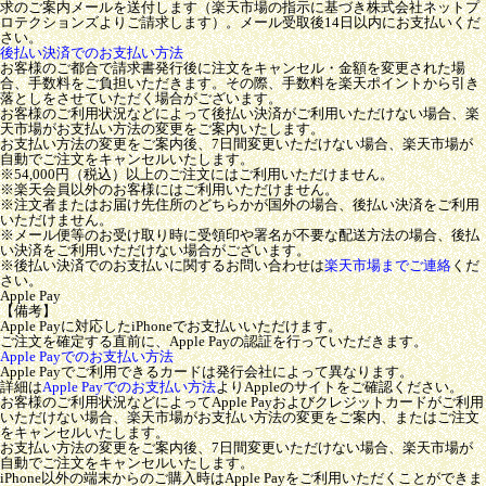
求のご案内メールを送付します（楽天市場の指示に基づき株式会社ネットプ
ロテクションズよりご請求します）。メール受取後14日以内にお支払いくだ
さい。
後払い決済でのお支払い方法
お客様のご都合で請求書発行後に注文をキャンセル・金額を変更された場
合、手数料をご負担いただきます。その際、手数料を楽天ポイントから引き
落としをさせていただく場合がございます。
お客様のご利用状況などによって後払い決済がご利用いただけない場合、楽
天市場がお支払い方法の変更をご案内いたします。
お支払い方法の変更をご案内後、7日間変更いただけない場合、楽天市場が
自動でご注文をキャンセルいたします。
※54,000円（税込）以上のご注文にはご利用いただけません。
※楽天会員以外のお客様にはご利用いただけません。
※注文者またはお届け先住所のどちらかが国外の場合、後払い決済をご利用
いただけません。
※メール便等のお受け取り時に受領印や署名が不要な配送方法の場合、後払
い決済をご利用いただけない場合がございます。
※後払い決済でのお支払いに関するお問い合わせは
楽天市場までご連絡
くだ
さい。
Apple Pay
【備考】
Apple Payに対応したiPhoneでお支払いいただけます。
ご注文を確定する直前に、Apple Payの認証を行っていただきます。
Apple Payでのお支払い方法
Apple Payでご利用できるカードは発行会社によって異なります。
詳細は
Apple Payでのお支払い方法
よりAppleのサイトをご確認ください。
お客様のご利用状況などによってApple Payおよびクレジットカードがご利用
いただけない場合、楽天市場がお支払い方法の変更をご案内、またはご注文
をキャンセルいたします。
お支払い方法の変更をご案内後、7日間変更いただけない場合、楽天市場が
自動でご注文をキャンセルいたします。
iPhone以外の端末からのご購入時はApple Payをご利用いただくことができま