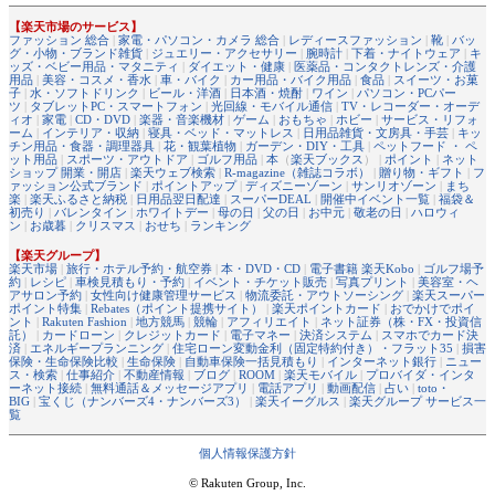
【楽天市場のサービス】
ファッション 総合
|
家電・パソコン・カメラ 総合
|
レディースファッション
|
靴
|
バッ
グ・小物・ブランド雑貨
|
ジュエリー・アクセサリー
|
腕時計
|
下着・ナイトウェア
|
キ
ッズ・ベビー用品・マタニティ
|
ダイエット・健康
|
医薬品・コンタクトレンズ・介護
用品
|
美容・コスメ・香水
|
車・バイク
|
カー用品・バイク用品
|
食品
|
スイーツ・お菓
子
|
水・ソフトドリンク
|
ビール・洋酒
|
日本酒・焼酎
|
ワイン
|
パソコン・PCパー
ツ
|
タブレットPC・スマートフォン
|
光回線・モバイル通信
|
TV・レコーダー・オーデ
ィオ
|
家電
|
CD・DVD
|
楽器・音楽機材
|
ゲーム
|
おもちゃ
|
ホビー
|
サービス・リフォ
ーム
|
インテリア・収納
|
寝具・ベッド・マットレス
|
日用品雑貨・文房具・手芸
|
キッ
チン用品・食器・調理器具
|
花・観葉植物
|
ガーデン・DIY・工具
|
ペットフード ・ ペ
ット用品
|
スポーツ・アウトドア
|
ゴルフ用品
|
本
（
楽天ブックス
） |
ポイント
|
ネット
ショップ 開業・開店
|
楽天ウェブ検索
|
R-magazine（雑誌コラボ）
|
贈り物・ギフト
|
フ
ァッション公式ブランド
|
ポイントアップ
|
ディズニーゾーン
|
サンリオゾーン
|
まち
楽
|
楽天ふるさと納税
|
日用品翌日配達
|
スーパーDEAL
|
開催中イベント一覧
|
福袋＆
初売り
|
バレンタイン
|
ホワイトデー
|
母の日
|
父の日
|
お中元
|
敬老の日
|
ハロウィ
ン
|
お歳暮
|
クリスマス
|
おせち
|
ランキング
【楽天グループ】
楽天市場
|
旅行・ホテル予約・航空券
|
本・DVD・CD
|
電子書籍 楽天Kobo
|
ゴルフ場予
約
|
レシピ
|
車検見積もり・予約
|
イベント・チケット販売
|
写真プリント
|
美容室・ヘ
アサロン予約
|
女性向け健康管理サービス
|
物流委託・アウトソーシング
|
楽天スーパー
ポイント特集
|
Rebates（ポイント提携サイト）
|
楽天ポイントカード
|
おでかけでポイ
ント
|
Rakuten Fashion
|
地方競馬
|
競輪
|
アフィリエイト
|
ネット証券（株・FX・投資信
託）
|
カードローン
|
クレジットカード
|
電子マネー
|
決済システム
|
スマホでカード決
済
|
エネルギープランニング
|
住宅ローン変動金利（固定特約付き）・フラット35
|
損害
保険・生命保険比較
|
生命保険
|
自動車保険一括見積もり
|
インターネット銀行
|
ニュー
ス・検索
|
仕事紹介
|
不動産情報
|
ブログ
|
ROOM
|
楽天モバイル
|
プロバイダ・インタ
ーネット接続
|
無料通話＆メッセージアプリ
|
電話アプリ
|
動画配信
|
占い
|
toto・
BIG
|
宝くじ（ナンバーズ4・ナンバーズ3）
|
楽天イーグルス
|
楽天グループ サービス一
覧
個人情報保護方針
© Rakuten Group, Inc.