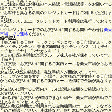
※ご注文の際にお客様の本人確認（電話確認等）をお願いする
場合もございます。
※お客様と異なる名義のクレジットカードはご利用いただけま
せん。
※決済システム上、クレジットカード利用控は発行しておりま
せん。
※クレジットカードでのお支払いに関するお問い合わせは
楽天
市場までご連絡
ください。
銀行振込
【振込先】楽天銀行（ラクテンギンコウ）楽天市場支店（ラク
テンイチバシテン） 普通 2366854 ラクテン（シス゛オカチヤ
イチセイチヤト゛ンヤカタキ゛リ
※この口座の権利は楽天グループ株式会社が保有しています。
【備考】
ご注文後、お支払いに関するご案内メールを楽天市場からお送
りいたします。
お支払い状況の確認後、発送手続きが開始いたします。
ショップが金額を変更した場合、お客様のご注文時と楽天市場
からのお支払いに関するご案内メール送信時で金額が異なりま
す。
お支払いに関するご案内メールに記載の金額をご確認のうえ、
お支払いください。
14日以内にお支払いが確認できない場合、楽天市場が自動でご
注文をキャンセルいたします。
振込の取扱時間はご利用される金融機関のホームページなどを
予めご確認ください。連休時など、銀行窓口でお振込みができ