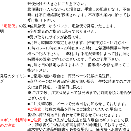
郵便受けの大きさにご注意下さい。
郵便受けへ入らなかった場合は、手渡しの配達となり、不在
時には不在連絡票が投函されます。不在票の案内に沿ってお
受け取り下さい。
「宅配便」
の説
■佐川急便、ゆうパック、宅急便で発送いたします。
明
■宅配業者のご指定は承っておりません。
■受け取りにサインが必要です。
■お届け時間帯の指定も承ります。(午前中)(12～14時)(14～
16時)(16～18時)(18～20時)(19～21時)←ご希望時間帯を備考
欄へご記入下さい。 ※利用する宅配業者によってはお届け
時間帯の設定にずれがございます。予めご了承下さい。
■お届け日の指定も承りますので、 備考欄へ余裕を持ってご
指定下さい。
発送のタイミン
■ご指定の無い場合は、商品ページ記載の発送日。
グ
■商品ページに発送日の記載が無い場合、午後2時までのご注
文は当日発送。（営業日に限る）
※ ご注文数、注文状況よっては発送までお時間を頂く場合が
ございます。
■ご注文確認後、メールで発送日をお知らせしております。
■ご注意：
複数の商品を同時にご注文いただいた場合は、一
番遅い商品発送日に合わせて出荷させていただきます。
※ギフト利用時
■ご注意：
お届け先がご注文主と違う場合はギフトとして扱
い、請求書やご納品明細書を商品の同梱はしておりません。
のご注意
請求書やご納品明細書が必要な場合は、備考欄へお書き添え