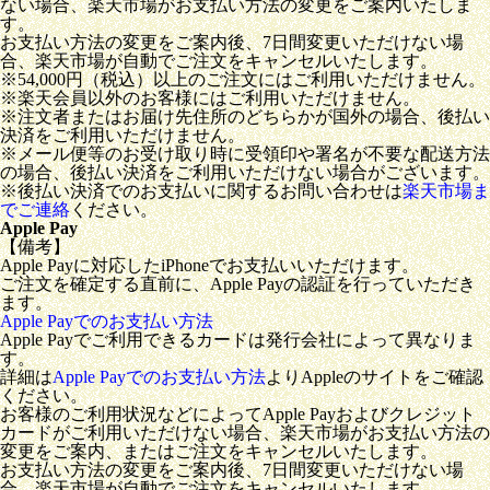
ない場合、楽天市場がお支払い方法の変更をご案内いたしま
す。
お支払い方法の変更をご案内後、7日間変更いただけない場
合、楽天市場が自動でご注文をキャンセルいたします。
※54,000円（税込）以上のご注文にはご利用いただけません。
※楽天会員以外のお客様にはご利用いただけません。
※注文者またはお届け先住所のどちらかが国外の場合、後払い
決済をご利用いただけません。
※メール便等のお受け取り時に受領印や署名が不要な配送方法
の場合、後払い決済をご利用いただけない場合がございます。
※後払い決済でのお支払いに関するお問い合わせは
楽天市場ま
でご連絡
ください。
Apple Pay
【備考】
Apple Payに対応したiPhoneでお支払いいただけます。
ご注文を確定する直前に、Apple Payの認証を行っていただき
ます。
Apple Payでのお支払い方法
Apple Payでご利用できるカードは発行会社によって異なりま
す。
詳細は
Apple Payでのお支払い方法
よりAppleのサイトをご確認
ください。
お客様のご利用状況などによってApple Payおよびクレジット
カードがご利用いただけない場合、楽天市場がお支払い方法の
変更をご案内、またはご注文をキャンセルいたします。
お支払い方法の変更をご案内後、7日間変更いただけない場
合、楽天市場が自動でご注文をキャンセルいたします。