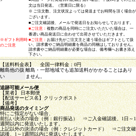
文は当日発送。（営業日に限る）
※ ご注文数、注文状況よっては発送までお時間を頂く場合が
ございます。
■ご注文確認後、メールで発送日をお知らせしております。
■ご注意：
複数の商品を同時にご注文いただいた場合は、一
番遅い商品発送日に合わせて出荷させていただきます。
※ギフト利用時
■ご注意：
お届け先がご注文主と違う場合はギフトとして扱
い、請求書やご納品明細書を商品の同梱はしておりません。
のご注意
請求書やご納品明細書が必要な場合は、備考欄へお書き添え
下さい。
【送料料金表】
全国一律料金：0円
離島他の扱
離島・一部地域でも追加送料がかかることはあり
い
ません。
追跡可能メール便
【業者】 日本郵便
【配送サービス名】クリックポスト
【備考】
商品発送のタイミング
特にご指定がない場合、
前払い決済の場合（例：銀行振込） ⇒ご入金確認後、1日～1
週間以内に発送いたします。
上記以外の決済の場合（例：クレジットカード） ⇒ご注文確
認後、1～1週間以内に発送いたします。