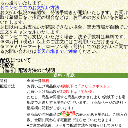
らお送りいたします。
各コンビニでのお支払い方法
お支払い状況の確認後、発送手続きが開始いたします。お受け
取り希望日をご指定の場合などは、お早めのお支払いをお願い
いたします。
14日以内にお支払いが確認できない場合、楽天市場が自動でご
注文をキャンセルいたします。
各コンビニでお支払いいただく場合、決済手数料は無料です。
※30万円（税込）以上のご注文にはご利用いただけません。
※ファミリーマート、ローソン等（前払）でのお支払いに関す
るお問い合わせは
楽天市場までご連絡
ください。
配送について
宅配便
【備考】
配送方法のご説明
送料・配送
送料
全国一律
無料
配送方法
お買い上げ商品数が
4袋以下
は
「クリックポスト」
お買い上げ商品数が
5袋以上
は
「宅配便」
ただし、商品や同梱する商品の大きさにより3袋以下でも宅
配便でお送りする場合がございます。（商品ページの送料・
配送欄に記載がございます）
※商品や同梱商品に
の表示がある場合は、ご購入点
数、金額に関わらず宅配便で送らせていただきます。
■ご注文確認後、メールで配送方法をお知らせしておりま