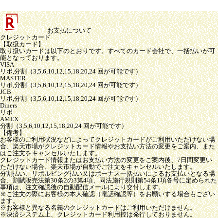
お支払について
クレジットカード
【取扱カード】
取り扱いカードは以下のとおりです。すべてのカード会社で、一括払いが可
能となっております。
VISA
リボ,分割（3,5,6,10,12,15,18,20,24 回が可能です）
MASTER
リボ,分割（3,5,6,10,12,15,18,20,24 回が可能です）
JCB
リボ,分割（3,5,6,10,12,15,18,20,24 回が可能です）
Diners
リボ
AMEX
分割（3,5,6,10,12,15,18,20,24 回が可能です）
【備考】
お客様のご利用状況などによってクレジットカードがご利用いただけない場
合、楽天市場がクレジットカード情報やお支払い方法の変更をご案内、また
はご注文をキャンセルいたします。
クレジットカード情報またはお支払い方法の変更をご案内後、7日間変更い
ただけない場合、楽天市場が自動でご注文をキャンセルいたします。
分割払い、リボルビング払い又はボーナス一括払いによるお支払いとなる場
合、割賦販売法第30条2の3第4項、同法施行規則第54条1項各号に定められた
事項は、注文確認後の自動配信メールにより交付します。
※ご注文の際にお客様の本人確認（電話確認等）をお願いする場合もござい
ます。
※お客様と異なる名義のクレジットカードはご利用いただけません。
※決済システム上、クレジットカード利用控は発行しておりません。