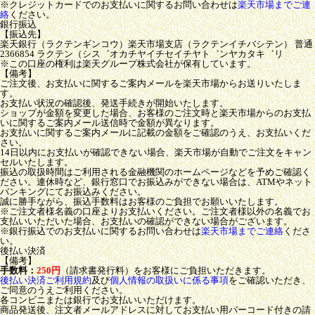
※クレジットカードでのお支払いに関するお問い合わせは
楽天市場までご連
絡
ください。
銀行振込
【振込先】
楽天銀行（ラクテンギンコウ）楽天市場支店（ラクテンイチバシテン） 普通
2366854 ラクテン（シス゛オカチヤイチセイチヤト゛ンヤカタキ゛リ
※この口座の権利は楽天グループ株式会社が保有しています。
【備考】
ご注文後、お支払いに関するご案内メールを楽天市場からお送りいたしま
す。
お支払い状況の確認後、発送手続きが開始いたします。
ショップが金額を変更した場合、お客様のご注文時と楽天市場からのお支払
いに関するご案内メール送信時で金額が異なります。
お支払いに関するご案内メールに記載の金額をご確認のうえ、お支払いくだ
さい。
14日以内にお支払いが確認できない場合、楽天市場が自動でご注文をキャン
セルいたします。
振込の取扱時間はご利用される金融機関のホームページなどを予めご確認く
ださい。連休時など、銀行窓口でお振込みができない場合は、ATMやネット
バンキングにてお振込みください。
誠に勝手ながら、振込手数料はお客様のご負担でお願いいたします。
※ご注文者様名義の口座よりお支払いください。ご注文者様以外の名義でお
支払いいただいた場合、お支払いの確認ができない場合がございます。
※銀行振込でのお支払いに関するお問い合わせは
楽天市場までご連絡
くださ
い。
後払い決済
【備考】
手数料：
250円
（請求書発行料）をお客様にご負担いただきます。
後払い決済ご利用規約
及び
個人情報の取扱いに係る事項
をご確認いただき、
ご同意のうえご利用ください。
各コンビニまたは銀行でお支払いいただけます。
商品発送後、注文者メールアドレスに対してお支払い用バーコード付きの請