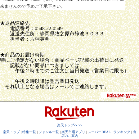
来ませんので予めご了承下さい。
★返品連絡先
電話番号：0548-22-0549
返送先住所：静岡県牧之原市静波３０３３
担当者：片桐英明
★商品のお届け時期
特にご指定がない場合：商品ページ記載の出荷日に発送
記載がない商品につきましては、
午後２時までのご注文は当日発送（営業日に限る）
午後２時以降は翌営業日発送
それ以上となる場合はメールでご連絡します。
楽天トップへ >>
楽天トップ
|
特集一覧
|
ジャンル一覧
|
楽天市場アプリ
|
スーパーDEAL
|
ランキング
|
出
店のご案内