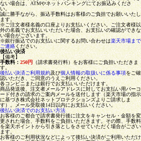
ない場合は、ATMやネットバンキングにてお振込みくださ
い。
誠に勝手ながら、振込手数料はお客様のご負担でお願いいたし
ます。
※ご注文者様名義の口座よりお支払いください。ご注文者様以
外の名義でお支払いいただいた場合、お支払いの確認ができな
い場合がございます。
※銀行振込でのお支払いに関するお問い合わせは
楽天市場まで
ご連絡
ください。
後払い決済
【備考】
手数料：
250円
（請求書発行料）をお客様にご負担いただきま
す。
後払い決済ご利用規約
及び
個人情報の取扱いに係る事項
をご確
認いただき、ご同意のうえご利用ください。
各コンビニまたは銀行でお支払いいただけます。
商品発送後、注文者メールアドレスに対してお支払い用バーコ
ード付きの請求のご案内メールを送付します（楽天市場の指示
に基づき株式会社ネットプロテクションズよりご請求しま
す）。メール受取後14日以内にお支払いください。
後払い決済でのお支払い方法
お客様のご都合で請求書発行後に注文をキャンセル・金額を変
更された場合、手数料をご負担いただきます。その際、手数料
を楽天ポイントから引き落としをさせていただく場合がござい
ます。
お客様のご利用状況などによって後払い決済がご利用いただけ