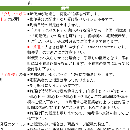
す。
備考
「クリックポス
■郵便局が配達し、荷物の追跡も出来ます。
ト」
の説明
■郵便受けの配達となり受け取りサインが不要です。
■到着日時の指定は出来ません。
■「クリックポスト」が適応される場合でも、全国一律350円
で「宅配便」での発送も可能です。備考欄へ「宅配便希望」
とご記入下さい。確認後改めてご請求させて頂きます。
■ご注意：
大きさは最大A4サイズ（330×235×20mm）です。
郵便受けの大きさにご注意下さい。
郵便受けへ入らなかった場合は、手渡しの配達となり、不在
時には不在連絡票が投函されます。不在票の案内に沿ってお
受け取り下さい。
「宅配便」
の説
■佐川急便、ゆうパック、宅急便で発送いたします。
明
■宅配業者のご指定は承っておりません。
■受け取りにサインが必要です。
■お届け時間帯の指定も承ります。(午前中)(12～14時)(14～
16時)(16～18時)(18～20時)(19～21時)←ご希望時間帯を備考
欄へご記入下さい。 ※利用する宅配業者によってはお届け
時間帯の設定にずれがございます。予めご了承下さい。
■お届け日の指定も承りますので、 備考欄へ余裕を持ってご
指定下さい。
発送のタイミン
■ご指定の無い場合は、商品ページ記載の発送日。
グ
■商品ページに発送日の記載が無い場合、午後2時までのご注