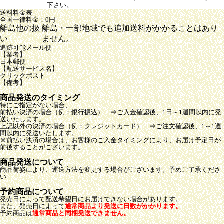
下さい。
送料料金表
全国一律料金：0円
離島他の扱
離島・一部地域でも追加送料がかかることはあり
い
ません。
追跡可能メール便
【業者】
日本郵便
【配送サービス名】
クリックポスト
【備考】
商品発送のタイミング
特にご指定がない場合、
前払い決済の場合（例：銀行振込） ⇒ご入金確認後、1日～1週間以内に発
送いたします。
上記以外の決済の場合（例：クレジットカード） ⇒ご注文確認後、1～1週
間以内に発送いたします。
※前払い決済の場合は、お客様のご入金タイミングにより、お届け予定日が
前後することがございます。
商品発送について
商品荷姿により、運送方法を変更する場合がございます。予めご了承くださ
い
予約商品について
発売日によって配送希望日にお届けできない場合があります。
また、発売日によって
通常商品より発送に日数がかかります。
予約商品は
通常商品と同梱発送できません。