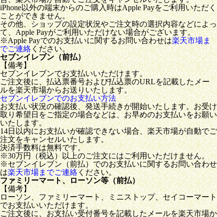
iPhone以外の端末からのご購入時はApple Payをご利用いただく
ことができません。
その他、ショップの設定状況やご注文時の選択内容などによっ
て、Apple Payがご利用いただけない場合がございます。
※Apple Payでのお支払いに関するお問い合わせは
楽天市場ま
でご連絡
ください。
セブンイレブン（前払）
【備考】
セブンイレブンでお支払いいただけます。
ご注文後に、払込票番号および払込票のURLを記載したメー
ルを楽天市場からお送りいたします。
セブンイレブンでのお支払い方法
お支払い状況の確認後、発送手続きが開始いたします。お受け
取り希望日をご指定の場合などは、お早めのお支払いをお願い
いたします。
14日以内にお支払いが確認できない場合、楽天市場が自動でご
注文をキャンセルいたします。
決済手数料は無料です。
※30万円（税込）以上のご注文にはご利用いただけません。
※セブンイレブン（前払）でのお支払いに関するお問い合わせ
は
楽天市場までご連絡
ください。
ファミリーマート、ローソン等（前払）
【備考】
ローソン、ファミリーマート、ミニストップ、セイコーマート
でお支払いいただけます。
ご注文後に、お支払い受付番号を記載したメールを楽天市場か