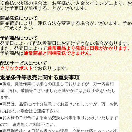
※前払い決済の場合は、お客様のご入金タイミングにより、お
届け予定日が前後することがございます。
商品発送について
商品荷姿により、運送方法を変更する場合がございます。予め
ご了承ください
予約商品について
発売日によって配送希望日にお届けできない場合があります。
また、発売日によって
通常商品より発送に日数がかかります。
予約商品は
通常商品と同梱発送できません。
配送サービスについて
クリックポスト
でお送りします。
返品条件等販売に関する重要事項
■製造、発送作業には細心の注意しておりますが、万一内容相
違、汚れ、破損等ございましたら速やかにはお取り替えいたし
ます。
■商品は、品質には十分注意してお届けいたしますが、万一お気
に召さない場合はご連絡下さい。
■お客様のご都合による返品交換も出来る限りお受けいたします
ので、遠慮無くご相談下さい。
■商品到着後１４日間を過ぎての返品、交換には応じることが出