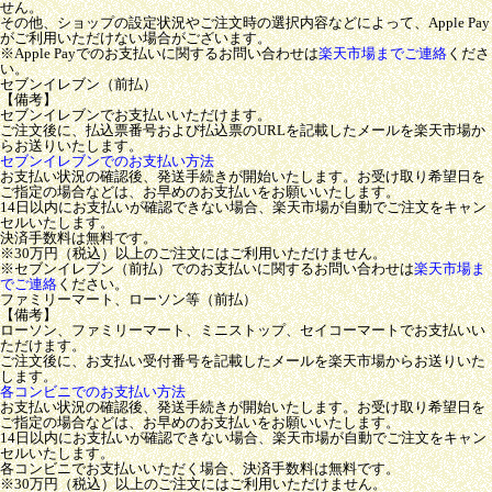
せん。
その他、ショップの設定状況やご注文時の選択内容などによって、Apple Pay
がご利用いただけない場合がございます。
※Apple Payでのお支払いに関するお問い合わせは
楽天市場までご連絡
くださ
い。
セブンイレブン（前払）
【備考】
セブンイレブンでお支払いいただけます。
ご注文後に、払込票番号および払込票のURLを記載したメールを楽天市場か
らお送りいたします。
セブンイレブンでのお支払い方法
お支払い状況の確認後、発送手続きが開始いたします。お受け取り希望日を
ご指定の場合などは、お早めのお支払いをお願いいたします。
14日以内にお支払いが確認できない場合、楽天市場が自動でご注文をキャン
セルいたします。
決済手数料は無料です。
※30万円（税込）以上のご注文にはご利用いただけません。
※セブンイレブン（前払）でのお支払いに関するお問い合わせは
楽天市場ま
でご連絡
ください。
ファミリーマート、ローソン等（前払）
【備考】
ローソン、ファミリーマート、ミニストップ、セイコーマートでお支払いい
ただけます。
ご注文後に、お支払い受付番号を記載したメールを楽天市場からお送りいた
します。
各コンビニでのお支払い方法
お支払い状況の確認後、発送手続きが開始いたします。お受け取り希望日を
ご指定の場合などは、お早めのお支払いをお願いいたします。
14日以内にお支払いが確認できない場合、楽天市場が自動でご注文をキャン
セルいたします。
各コンビニでお支払いいただく場合、決済手数料は無料です。
※30万円（税込）以上のご注文にはご利用いただけません。