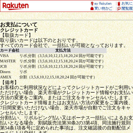
お支払について
クレジットカード
【取扱カード】
取り扱いカードは以下のとおりです。
すべてのカード会社で、一括払いが可能となっております。
カード会社
支払方法
VISA
リボ,分割（3,5,6,10,12,15,18,20,24 回が可能です）
MASTER
リボ,分割（3,5,6,10,12,15,18,20,24 回が可能です）
JCB
リボ,分割（3,5,6,10,12,15,18,20,24 回が可能です）
Diners
リボ
AMEX
分割（3,5,6,10,12,15,18,20,24 回が可能です）
【備考】
お客様のご利用状況などによってクレジットカードがご利用い
ただけない場合、楽天市場がクレジットカード情報やお支払い
方法の変更をご案内、またはご注文をキャンセルいたします。
クレジットカード情報またはお支払い方法の変更をご案内後、
7日間変更いただけない場合、楽天市場が自動でご注文をキャ
ンセルいたします。
分割払い、リボルビング払い又はボーナス一括払いによるお支
払いとなる場合、割賦販売法第30条2の3第4項、同法施行規則
第54条1項各号に定められた事項は、注文確認後の自動配信メ
ールにより交付します。