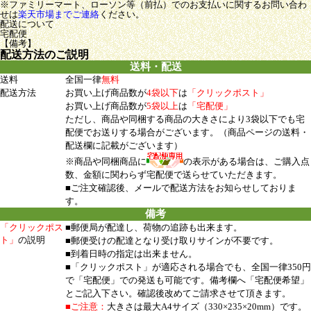
※ファミリーマート、ローソン等（前払）でのお支払いに関するお問い合わ
せは
楽天市場までご連絡
ください。
配送について
宅配便
【備考】
配送方法のご説明
送料・配送
送料
全国一律
無料
配送方法
お買い上げ商品数が
4袋以下
は
「クリックポスト」
お買い上げ商品数が
5袋以上
は
「宅配便」
ただし、商品や同梱する商品の大きさにより3袋以下でも宅
配便でお送りする場合がございます。（商品ページの送料・
配送欄に記載がございます）
※商品や同梱商品に
の表示がある場合は、ご購入点
数、金額に関わらず宅配便で送らせていただきます。
■ご注文確認後、メールで配送方法をお知らせしておりま
す。
備考
「クリックポス
■郵便局が配達し、荷物の追跡も出来ます。
ト」
の説明
■郵便受けの配達となり受け取りサインが不要です。
■到着日時の指定は出来ません。
■「クリックポスト」が適応される場合でも、全国一律350円
で「宅配便」での発送も可能です。備考欄へ「宅配便希望」
とご記入下さい。確認後改めてご請求させて頂きます。
■ご注意：
大きさは最大A4サイズ（330×235×20mm）です。