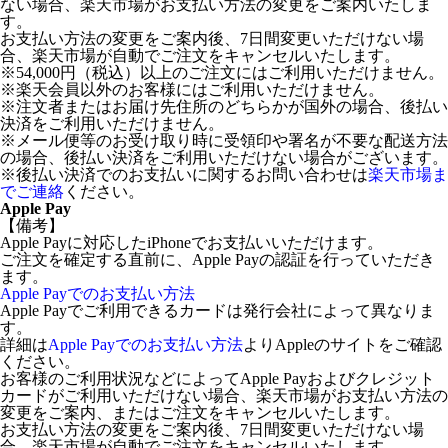
ない場合、楽天市場がお支払い方法の変更をご案内いたしま
す。
お支払い方法の変更をご案内後、7日間変更いただけない場
合、楽天市場が自動でご注文をキャンセルいたします。
※54,000円（税込）以上のご注文にはご利用いただけません。
※楽天会員以外のお客様にはご利用いただけません。
※注文者またはお届け先住所のどちらかが国外の場合、後払い
決済をご利用いただけません。
※メール便等のお受け取り時に受領印や署名が不要な配送方法
の場合、後払い決済をご利用いただけない場合がございます。
※後払い決済でのお支払いに関するお問い合わせは
楽天市場ま
でご連絡
ください。
Apple Pay
【備考】
Apple Payに対応したiPhoneでお支払いいただけます。
ご注文を確定する直前に、Apple Payの認証を行っていただき
ます。
Apple Payでのお支払い方法
Apple Payでご利用できるカードは発行会社によって異なりま
す。
詳細は
Apple Payでのお支払い方法
よりAppleのサイトをご確認
ください。
お客様のご利用状況などによってApple Payおよびクレジット
カードがご利用いただけない場合、楽天市場がお支払い方法の
変更をご案内、またはご注文をキャンセルいたします。
お支払い方法の変更をご案内後、7日間変更いただけない場
合、楽天市場が自動でご注文をキャンセルいたします。