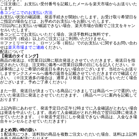
ご注文後に、お支払い受付番号を記載したメールを楽天市場からお送りいた
します。
各コンビニでのお支払い方法
お支払い状況の確認後、発送手続きが開始いたします。お受け取り希望日を
ご指定の場合などは、お早めのお支払いをお願いいたします。
7日以内にお支払いが確認できない場合、楽天市場が自動でご注文をキャン
セルいたします。
各コンビニでお支払いいただく場合、決済手数料は無料です。
※30万円（税込）以上のご注文にはご利用いただけません。
※ファミリーマート、ローソン等（前払）でのお支払いに関するお問い合わ
せは
楽天市場までご連絡
ください。
配送について
【発送のタイミング】
商品の発送は、6営業日以降に順次発送とさせていただきます。発送日を指
定されたい方は、注文時に備考へ6営業日以降の日にちを記入ください。※
諸事情によりご希望の発送日を承れない場合がございます、当社からお送り
しますサンクスメールへ備考の返答を記載させていただきますので確認くだ
さい。（※注文過多の場合は、通常より発送までにお日にちをいただく場合
がございます。予めご了承ください）
また一部、発送日が決まっている商品につきましては商品ページで選択いた
だいた発送日に発送とさせていただきます。（商品ページに案内を記載して
おります）
上記内容にあわせて、発送予定日の正午12時までに入金確認がとれない場合
は発送を中止いたします。改めて入金確認がとれた時点で翌日以降に発送さ
せていただきます。（※発送予定日にしか発送できない商品は、入金なき場
合キャンセルとさせていただきます）
まとめ買い時の扱い
１配送先につき、送料別の商品を複数ご注文いただいた場合、送料は上記料
金表１個分配送になります。