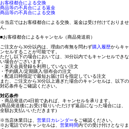
お客様都合による交換
商品等の不具合による返金
商品等の不具合による交換
※当店ではお客様都合による交換、返金は受け付けておりませ
ん。
■
お客様都合によるキャンセル（商品発送前）
ご注文から30分以内は、理由の有無を問わず
購入履歴
からキャ
ンセルすることが可能です。
ただし以下の場合においては、30分以内でもキャンセルできな
い場合がございます。
・楽天会員登録を利用していない注文
・予約購入/定期購入/頒布会の注文
・配送日時指定で最短お届け日を指定している注文
また、ご注文から30分以上過ぎた場合のキャンセルは、以下の
対応条件をご確認ください。
対応条件
・商品発送の4日前であれば、キャンセルを承ります。
(商品発送後にお受け取りいただけず返品になった場合には、
全額お支払いいただきます)
※当店休業日は、
営業日カレンダー
をご確認ください。
※お電話でのキャンセルは、
営業時間
内での受け付けとなりま