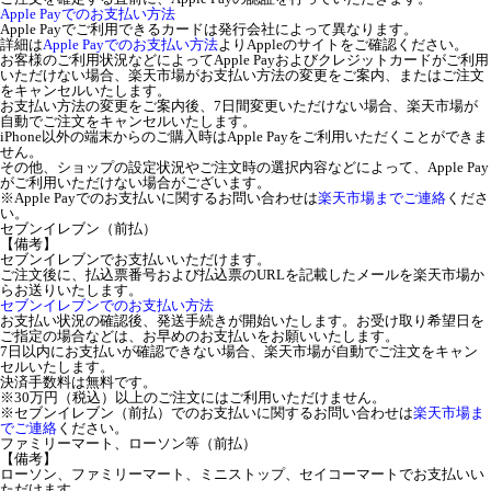
Apple Payでのお支払い方法
Apple Payでご利用できるカードは発行会社によって異なります。
詳細は
Apple Payでのお支払い方法
よりAppleのサイトをご確認ください。
お客様のご利用状況などによってApple Payおよびクレジットカードがご利用
いただけない場合、楽天市場がお支払い方法の変更をご案内、またはご注文
をキャンセルいたします。
お支払い方法の変更をご案内後、7日間変更いただけない場合、楽天市場が
自動でご注文をキャンセルいたします。
iPhone以外の端末からのご購入時はApple Payをご利用いただくことができま
せん。
その他、ショップの設定状況やご注文時の選択内容などによって、Apple Pay
がご利用いただけない場合がございます。
※Apple Payでのお支払いに関するお問い合わせは
楽天市場までご連絡
くださ
い。
セブンイレブン（前払）
【備考】
セブンイレブンでお支払いいただけます。
ご注文後に、払込票番号および払込票のURLを記載したメールを楽天市場か
らお送りいたします。
セブンイレブンでのお支払い方法
お支払い状況の確認後、発送手続きが開始いたします。お受け取り希望日を
ご指定の場合などは、お早めのお支払いをお願いいたします。
7日以内にお支払いが確認できない場合、楽天市場が自動でご注文をキャン
セルいたします。
決済手数料は無料です。
※30万円（税込）以上のご注文にはご利用いただけません。
※セブンイレブン（前払）でのお支払いに関するお問い合わせは
楽天市場ま
でご連絡
ください。
ファミリーマート、ローソン等（前払）
【備考】
ローソン、ファミリーマート、ミニストップ、セイコーマートでお支払いい
ただけます。