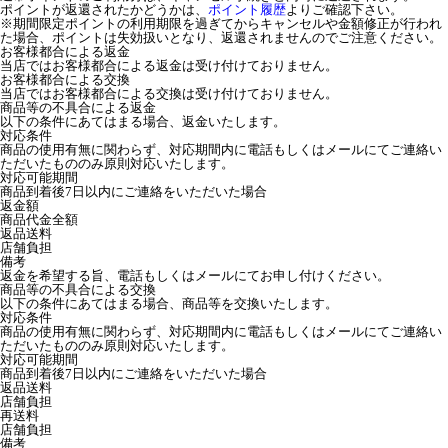
ポイントが返還されたかどうかは、
ポイント履歴
よりご確認下さい。
※期間限定ポイントの利用期限を過ぎてからキャンセルや金額修正が行われ
た場合、ポイントは失効扱いとなり、返還されませんのでご注意ください。
お客様都合による返金
当店ではお客様都合による返金は受け付けておりません。
お客様都合による交換
当店ではお客様都合による交換は受け付けておりません。
商品等の不具合による返金
以下の条件にあてはまる場合、返金いたします。
対応条件
商品の使用有無に関わらず、対応期間内に電話もしくはメールにてご連絡い
ただいたもののみ原則対応いたします。
対応可能期間
商品到着後7日以内にご連絡をいただいた場合
返金額
商品代金全額
返品送料
店舗負担
備考
返金を希望する旨、電話もしくはメールにてお申し付けください。
商品等の不具合による交換
以下の条件にあてはまる場合、商品等を交換いたします。
対応条件
商品の使用有無に関わらず、対応期間内に電話もしくはメールにてご連絡い
ただいたもののみ原則対応いたします。
対応可能期間
商品到着後7日以内にご連絡をいただいた場合
返品送料
店舗負担
再送料
店舗負担
備考