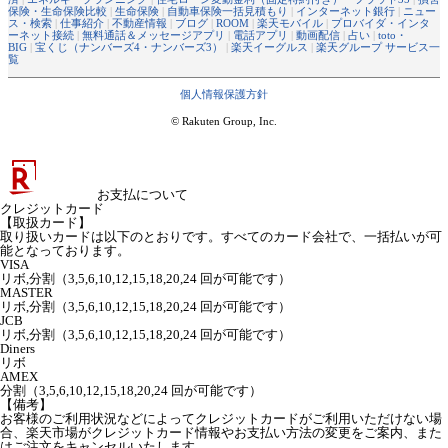
保険・生命保険比較
|
生命保険
|
自動車保険一括見積もり
|
インターネット銀行
|
ニュー
ス・検索
|
仕事紹介
|
不動産情報
|
ブログ
|
ROOM
|
楽天モバイル
|
プロバイダ・インタ
ーネット接続
|
無料通話＆メッセージアプリ
|
電話アプリ
|
動画配信
|
占い
|
toto・
BIG
|
宝くじ（ナンバーズ4・ナンバーズ3）
|
楽天イーグルス
|
楽天グループ サービス一
覧
個人情報保護方針
© Rakuten Group, Inc.
お支払について
クレジットカード
【取扱カード】
取り扱いカードは以下のとおりです。すべてのカード会社で、一括払いが可
能となっております。
VISA
リボ,分割（3,5,6,10,12,15,18,20,24 回が可能です）
MASTER
リボ,分割（3,5,6,10,12,15,18,20,24 回が可能です）
JCB
リボ,分割（3,5,6,10,12,15,18,20,24 回が可能です）
Diners
リボ
AMEX
分割（3,5,6,10,12,15,18,20,24 回が可能です）
【備考】
お客様のご利用状況などによってクレジットカードがご利用いただけない場
合、楽天市場がクレジットカード情報やお支払い方法の変更をご案内、また
はご注文をキャンセルいたします。