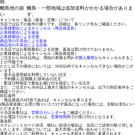
税
離島他の扱
離島・一部地域は追加送料がかかる場合がありま
い
す。
キャンセル・返品（返金・交換）について
当店では以下の条件の通りです。詳細は、各リンク先をご確認ください。
お客様都合によるキャンセル（商品発送前）
お客様都合による返金
お客様都合による交換
商品等の不具合による返金
商品等の不具合による交換
※当店ではお客様都合による交換、返金は受け付けておりません。
お客様都合によるキャンセル（商品発送前）
ご注文から30分以内は、理由の有無を問わず
購入履歴
からキャンセルするこ
とが可能です。
ただし以下の場合においては、30分以内でもキャンセルできない場合がござ
います。
・楽天会員登録を利用していない注文
・予約購入/定期購入/頒布会の注文
・配送日時指定で最短お届け日を指定している注文
また、ご注文から30分以上過ぎた場合のキャンセルは、以下の対応条件をご
確認ください。
対応条件
・商品発送の4日前であれば、キャンセルを承ります。
(商品発送後にお受け取りいただけず返品になった場合には、全額お支払いい
ただきます)
※当店休業日は、
営業日カレンダー
をご確認ください。
※お電話でのキャンセルは、
営業時間
内での受け付けとなります。
返金額
※クレジットカード決済、後払い決済の場合は、当店にて請求の取り消しを
いたします。詳細については、楽天市場へお問い合わせください。
通常ポイントのご利用分は、キャンセル手続きと同時に返還されます。