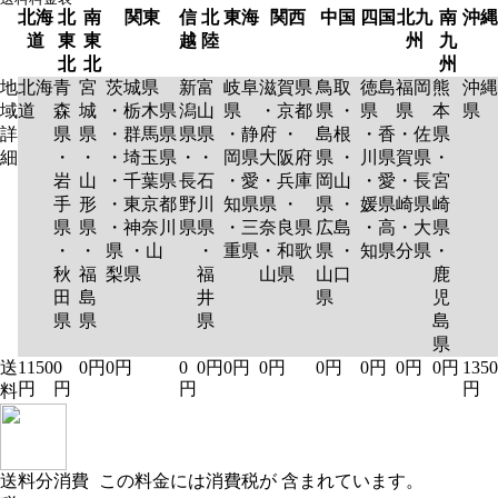
北海
北
南
関東
信
北
東海
関西
中国
四国
北九
南
沖縄
道
東
東
越
陸
州
九
北
北
州
地
北海
青
宮
茨城県
新
富
岐阜
滋賀県
鳥取
徳島
福岡
熊
沖縄
域
道
森
城
・栃木県
潟
山
県
・京都
県 ・
県
県
本
県
詳
県
県
・群馬県
県
県
・静
府 ・
島根
・香
・佐
県
細
・
・
・埼玉県
・
・
岡県
大阪府
県 ・
川県
賀県
・
岩
山
・千葉県
長
石
・愛
・兵庫
岡山
・愛
・長
宮
手
形
・東京都
野
川
知県
県 ・
県 ・
媛県
崎県
崎
県
県
・神奈川
県
県
・三
奈良県
広島
・高
・大
県
・
・
県 ・山
・
重県
・和歌
県 ・
知県
分県
・
秋
福
梨県
福
山県
山口
鹿
田
島
井
県
児
県
県
県
島
県
送
1150
0
0円
0円
0
0円
0円
0円
0円
0円
0円
0円
1350
円
円
円
円
料
送料分消費
この料金には消費税が 含まれています。