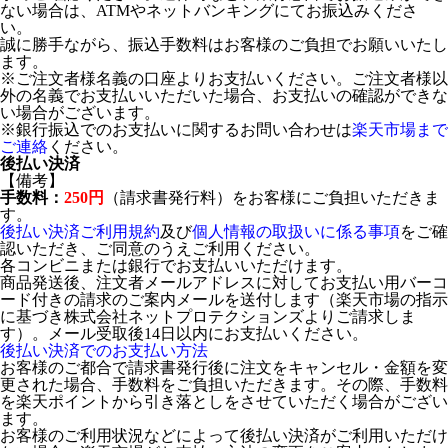
ない場合は、ATMやネットバンキングにてお振込みくださ
い。
誠に勝手ながら、振込手数料はお客様のご負担でお願いいたし
ます。
※ご注文者様名義の口座よりお支払いください。ご注文者様以
外の名義でお支払いいただいた場合、お支払いの確認ができな
い場合がございます。
※銀行振込でのお支払いに関するお問い合わせは
楽天市場まで
ご連絡
ください。
後払い決済
【備考】
手数料：
250円
（請求書発行料）をお客様にご負担いただきま
す。
後払い決済ご利用規約
及び
個人情報の取扱いに係る事項
をご確
認いただき、ご同意のうえご利用ください。
各コンビニまたは銀行でお支払いいただけます。
商品発送後、注文者メールアドレスに対してお支払い用バーコ
ード付きの請求のご案内メールを送付します（楽天市場の指示
に基づき株式会社ネットプロテクションズよりご請求しま
す）。メール受取後14日以内にお支払いください。
後払い決済でのお支払い方法
お客様のご都合で請求書発行後に注文をキャンセル・金額を変
更された場合、手数料をご負担いただきます。その際、手数料
を楽天ポイントから引き落としをさせていただく場合がござい
ます。
お客様のご利用状況などによって後払い決済がご利用いただけ