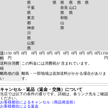
県
県
県
県
県
県
千葉
奈良
山口
県
県
県
東京
和歌
都
山
神奈
県
川
県
山梨
県
送
1150
0円
0円
0円
0円
0円
0円
0円
0円
0円
0円
0円
1350
円
円
料
送料分消費
この料金には消費税が 含まれています。
税
離島他の扱
離島・一部地域は追加送料がかかる場合がありま
い
す。
キャンセル・返品（返金・交換）について
当店では以下の条件の通りです。詳細は、各リンク先をご確認
ください。
お客様都合によるキャンセル（商品発送前）
お客様都合による返金