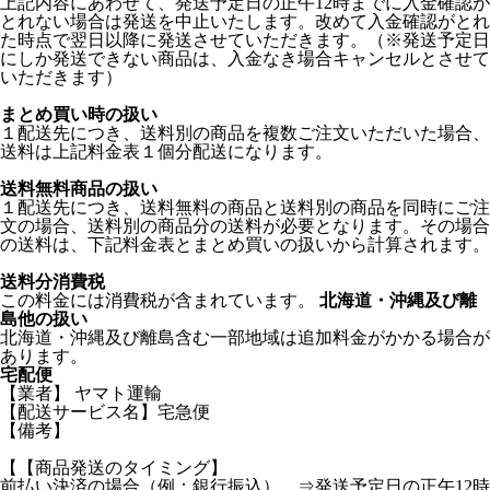
上記内容にあわせて、発送予定日の正午12時までに入金確認が
とれない場合は発送を中止いたします。改めて入金確認がとれ
た時点で翌日以降に発送させていただきます。（※発送予定日
にしか発送できない商品は、入金なき場合キャンセルとさせて
いただきます）
まとめ買い時の扱い
１配送先につき、送料別の商品を複数ご注文いただいた場合、
送料は上記料金表１個分配送になります。
送料無料商品の扱い
１配送先につき、送料無料の商品と送料別の商品を同時にご注
文の場合、送料別の商品分の送料が必要となります。その場合
の送料は、下記料金表とまとめ買いの扱いから計算されます。
送料分消費税
この料金には消費税が含まれています。
北海道・沖縄及び離
島他の扱い
北海道・沖縄及び離島含む一部地域は追加料金がかかる場合が
あります。
宅配便
【業者】 ヤマト運輸
【配送サービス名】宅急便
【備考】
【【商品発送のタイミング】
前払い決済の場合（例：銀行振込） ⇒発送予定日の正午12時