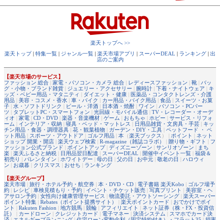
楽天トップへ >>
楽天トップ
|
特集一覧
|
ジャンル一覧
|
楽天市場アプリ
|
スーパーDEAL
|
ランキング
|
出
店のご案内
【楽天市場のサービス】
ファッション 総合
|
家電・パソコン・カメラ 総合
|
レディースファッション
|
靴
|
バッ
グ・小物・ブランド雑貨
|
ジュエリー・アクセサリー
|
腕時計
|
下着・ナイトウェア
|
キ
ッズ・ベビー用品・マタニティ
|
ダイエット・健康
|
医薬品・コンタクトレンズ・介護
用品
|
美容・コスメ・香水
|
車・バイク
|
カー用品・バイク用品
|
食品
|
スイーツ・お菓
子
|
水・ソフトドリンク
|
ビール・洋酒
|
日本酒・焼酎
|
ワイン
|
パソコン・PCパー
ツ
|
タブレットPC・スマートフォン
|
光回線・モバイル通信
|
TV・レコーダー・オーデ
ィオ
|
家電
|
CD・DVD
|
楽器・音楽機材
|
ゲーム
|
おもちゃ
|
ホビー
|
サービス・リフォ
ーム
|
インテリア・収納
|
寝具・ベッド・マットレス
|
日用品雑貨・文房具・手芸
|
キッ
チン用品・食器・調理器具
|
花・観葉植物
|
ガーデン・DIY・工具
|
ペットフード ・ ペ
ット用品
|
スポーツ・アウトドア
|
ゴルフ用品
|
本
（
楽天ブックス
） |
ポイント
|
ネット
ショップ 開業・開店
|
楽天ウェブ検索
|
R-magazine（雑誌コラボ）
|
贈り物・ギフト
|
フ
ァッション公式ブランド
|
ポイントアップ
|
ディズニーゾーン
|
サンリオゾーン
|
まち
楽
|
楽天ふるさと納税
|
日用品翌日配達
|
スーパーDEAL
|
開催中イベント一覧
|
福袋＆
初売り
|
バレンタイン
|
ホワイトデー
|
母の日
|
父の日
|
お中元
|
敬老の日
|
ハロウィ
ン
|
お歳暮
|
クリスマス
|
おせち
|
ランキング
【楽天グループ】
楽天市場
|
旅行・ホテル予約・航空券
|
本・DVD・CD
|
電子書籍 楽天Kobo
|
ゴルフ場予
約
|
レシピ
|
車検見積もり・予約
|
イベント・チケット販売
|
写真プリント
|
美容室・ヘ
アサロン予約
|
女性向け健康管理サービス
|
物流委託・アウトソーシング
|
楽天スーパー
ポイント特集
|
Rebates（ポイント提携サイト）
|
楽天ポイントカード
|
おでかけでポイ
ント
|
Rakuten Fashion
|
地方競馬
|
競輪
|
アフィリエイト
|
ネット証券（株・FX・投資信
託）
|
カードローン
|
クレジットカード
|
電子マネー
|
決済システム
|
スマホでカード決
済
|
エネルギープランニング
|
住宅ローン変動金利（固定特約付き）・フラット35
|
損害