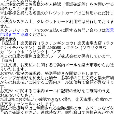
※ご注文の際にお客様の本人確認（電話確認等）をお願いする
場合もございます。
※お客様と異なる名義のクレジットカードはご利用いただけま
せん。
※決済システム上、クレジットカード利用控は発行しておりま
せん。
※クレジットカードでのお支払いに関するお問い合わせは
楽天
市場までご連絡
ください。
銀行振込
【振込先】楽天銀行（ラクテンギンコウ）楽天市場支店（ラク
テンイチバシテン） 普通 2246590 ラクテン（ソウサクヨウ
カ゛シコウホ゛ウサンクト゛ノア
※この口座の権利は楽天グループ株式会社が保有しています。
【備考】
ご注文後、お支払いに関するご案内メールを楽天市場からお送
りいたします。
お支払い状況の確認後、発送手続きが開始いたします。
ショップが金額を変更した場合、お客様のご注文時と楽天市場
からのお支払いに関するご案内メール送信時で金額が異なりま
す。
お支払いに関するご案内メールに記載の金額をご確認のうえ、
お支払いください。
7日以内にお支払いが確認できない場合、楽天市場が自動でご
注文をキャンセルいたします。
振込の取扱時間はご利用される金融機関のホームページなどを
予めご確認ください。連休時など、銀行窓口でお振込みができ