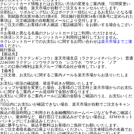
クレジットカード情報またはお支払い方法の変更をご案内後、7日間変更い
ただけない場合、楽天市場が自動でご注文をキャンセルいたします。
分割払い、リボルビング払い又はボーナス一括払いによるお支払いとなる場
合、割賦販売法第30条2の3第4項、同法施行規則第54条1項各号に定められた
事項は、注文確認後の自動配信メールにより交付します。
※ご注文の際にお客様の本人確認（電話確認等）をお願いする場合もござい
ます。
※お客様と異なる名義のクレジットカードはご利用いただけません。
※決済システム上、クレジットカード利用控は発行しておりません。
※クレジットカードでのお支払いに関するお問い合わせは
楽天市場までご連
絡
ください。
銀行振込
【振込先】
楽天銀行（ラクテンギンコウ）楽天市場支店（ラクテンイチバシテン） 普通
2246590 ラクテン（ソウサクヨウカ゛シコウホ゛ウサンクト゛ノア
※この口座の権利は楽天グループ株式会社が保有しています。
【備考】
ご注文後、お支払いに関するご案内メールを楽天市場からお送りいたしま
す。
お支払い状況の確認後、発送手続きが開始いたします。
ショップが金額を変更した場合、お客様のご注文時と楽天市場からのお支払
いに関するご案内メール送信時で金額が異なります。
お支払いに関するご案内メールに記載の金額をご確認のうえ、お支払いくだ
さい。
7日以内にお支払いが確認できない場合、楽天市場が自動でご注文をキャン
セルいたします。
振込の取扱時間はご利用される金融機関のホームページなどを予めご確認く
ださい。連休時など、銀行窓口でお振込みができない場合は、ATMやネット
バンキングにてお振込みください。
誠に勝手ながら、振込手数料はお客様のご負担でお願いいたします。
※ご注文者様名義の口座よりお支払いください。ご注文者様以外の名義でお
支払いいただいた場合、お支払いの確認ができない場合がございます。