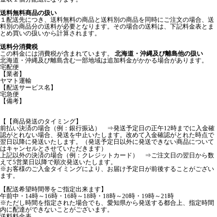
送料無料商品の扱い
１配送先につき、送料無料の商品と送料別の商品を同時にご注文の場合、送
料別の商品分の送料が必要となります。その場合の送料は、下記料金表とま
とめ買いの扱いから計算されます。
送料分消費税
この料金には消費税が含まれています。
北海道・沖縄及び離島他の扱い
北海道・沖縄及び離島含む一部地域は追加料金がかかる場合があります。
宅配便
【業者】
ヤマト運輸
【配送サービス名】
宅急便
【備考】
【【商品発送のタイミング】
前払い決済の場合（例：銀行振込） ⇒発送予定日の正午12時までに入金確
認がとれない場合、発送を中止いたします。改めて入金確認がとれた時点で
翌日以降に発送いたします。（発送予定日以外に発送できない商品について
はキャンセルとさせていただきます）
上記以外の決済の場合（例：クレジットカード） ⇒ご注文日の翌日から数
えて5営業日以降で順次発送いたします。
※お客様のご入金タイミングにより、お届け予定日が前後することがござい
ます。
【配送希望時間帯をご指定出来ます】
午前中・14時～16時・16時～18時・18時～20時・19時～21時
※ただし時間を指定された場合でも、愛知県から発送する都合上、指定時間
内に配達ができないことがございます。
送料料金表