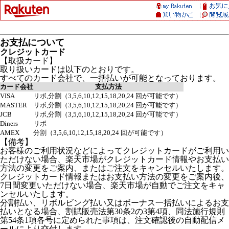
お支払について
クレジットカード
【取扱カード】
取り扱いカードは以下のとおりです。
すべてのカード会社で、一括払いが可能となっております。
カード会社
支払方法
VISA
リボ,分割（3,5,6,10,12,15,18,20,24 回が可能です）
MASTER
リボ,分割（3,5,6,10,12,15,18,20,24 回が可能です）
JCB
リボ,分割（3,5,6,10,12,15,18,20,24 回が可能です）
Diners
リボ
AMEX
分割（3,5,6,10,12,15,18,20,24 回が可能です）
【備考】
お客様のご利用状況などによってクレジットカードがご利用い
ただけない場合、楽天市場がクレジットカード情報やお支払い
方法の変更をご案内、またはご注文をキャンセルいたします。
クレジットカード情報またはお支払い方法の変更をご案内後、
7日間変更いただけない場合、楽天市場が自動でご注文をキャ
ンセルいたします。
分割払い、リボルビング払い又はボーナス一括払いによるお支
払いとなる場合、割賦販売法第30条2の3第4項、同法施行規則
第54条1項各号に定められた事項は、注文確認後の自動配信メ
ールにより交付します。