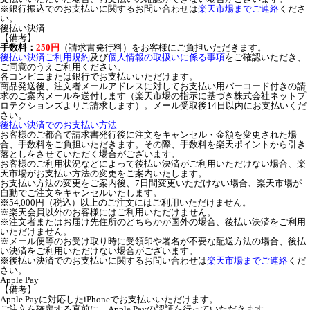
※銀行振込でのお支払いに関するお問い合わせは
楽天市場までご連絡
くださ
い。
後払い決済
【備考】
手数料：
250円
（請求書発行料）をお客様にご負担いただきます。
後払い決済ご利用規約
及び
個人情報の取扱いに係る事項
をご確認いただき、
ご同意のうえご利用ください。
各コンビニまたは銀行でお支払いいただけます。
商品発送後、注文者メールアドレスに対してお支払い用バーコード付きの請
求のご案内メールを送付します（楽天市場の指示に基づき株式会社ネットプ
ロテクションズよりご請求します）。メール受取後14日以内にお支払いくだ
さい。
後払い決済でのお支払い方法
お客様のご都合で請求書発行後に注文をキャンセル・金額を変更された場
合、手数料をご負担いただきます。その際、手数料を楽天ポイントから引き
落としをさせていただく場合がございます。
お客様のご利用状況などによって後払い決済がご利用いただけない場合、楽
天市場がお支払い方法の変更をご案内いたします。
お支払い方法の変更をご案内後、7日間変更いただけない場合、楽天市場が
自動でご注文をキャンセルいたします。
※54,000円（税込）以上のご注文にはご利用いただけません。
※楽天会員以外のお客様にはご利用いただけません。
※注文者またはお届け先住所のどちらかが国外の場合、後払い決済をご利用
いただけません。
※メール便等のお受け取り時に受領印や署名が不要な配送方法の場合、後払
い決済をご利用いただけない場合がございます。
※後払い決済でのお支払いに関するお問い合わせは
楽天市場までご連絡
くだ
さい。
Apple Pay
【備考】
Apple Payに対応したiPhoneでお支払いいただけます。
ご注文を確定する直前に、Apple Payの認証を行っていただきます。