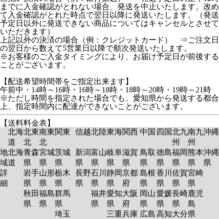
までに入金確認がとれない場合、発送を中止いたします。改め
て入金確認がとれた時点で翌日以降に発送いたします。（発送
予定日以外に発送できない商品についてはキャンセルとさせて
いただきます）
上記以外の決済の場合（例：クレジットカード） ⇒ご注文日
の翌日から数えて5営業日以降で順次発送いたします。
※お客様のご入金タイミングにより、お届け予定日が前後する
ことがございます。
【配送希望時間帯をご指定出来ます】
午前中・14時～16時・16時～18時・18時～20時・19時～21時
※ただし時間を指定された場合でも、愛知県から発送する都合
上、指定時間内に配達ができないことがございます。
【送料料金表】
北海
北東
南東
関東
信越
北陸
東海
関西
中国
四国
北九
南九
沖縄
道
北
北
州
州
地
北海
青森
宮城
茨城
新潟
富山
岐阜
滋賀
鳥取
徳島
福岡
熊本
沖縄
域
道
県
県
県
県
県
県
県
県
県
県
県
県
詳
岩手
山形
栃木
長野
石川
静岡
京都
島根
香川
佐賀
宮崎
細
県
県
県
県
県
県
府
県
県
県
県
秋田
福島
群馬
福井
愛知
大阪
岡山
愛媛
長崎
鹿児
県
県
県
県
県
府
県
県
県
島
埼玉
三重
兵庫
広島
高知
大分
県