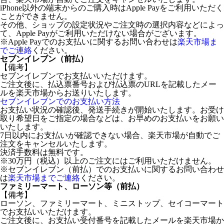
iPhone以外の端末からのご購入時はApple Payをご利用いただく
ことができません。
その他、ショップの設定状況やご注文時の選択内容などによっ
て、Apple Payがご利用いただけない場合がございます。
※Apple Payでのお支払いに関するお問い合わせは
楽天市場ま
でご連絡
ください。
セブンイレブン（前払）
【備考】
セブンイレブンでお支払いいただけます。
ご注文後に、払込票番号および払込票のURLを記載したメー
ルを楽天市場からお送りいたします。
セブンイレブンでのお支払い方法
お支払い状況の確認後、発送手続きが開始いたします。お受け
取り希望日をご指定の場合などは、お早めのお支払いをお願い
いたします。
7日以内にお支払いが確認できない場合、楽天市場が自動でご
注文をキャンセルいたします。
決済手数料は無料です。
※30万円（税込）以上のご注文にはご利用いただけません。
※セブンイレブン（前払）でのお支払いに関するお問い合わせ
は
楽天市場までご連絡
ください。
ファミリーマート、ローソン等（前払）
【備考】
ローソン、ファミリーマート、ミニストップ、セイコーマート
でお支払いいただけます。
ご注文後に、お支払い受付番号を記載したメールを楽天市場か