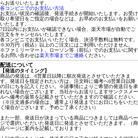
らお送りいたします。
各コンビニでのお支払い方法
お支払い状況の確認後、発送手続きが開始いたします。お受け
取り希望日をご指定の場合などは、お早めのお支払いをお願い
いたします。
7日以内にお支払いが確認できない場合、楽天市場が自動でご
注文をキャンセルいたします。
各コンビニでお支払いいただく場合、決済手数料は無料です。
※30万円（税込）以上のご注文にはご利用いただけません。
※ファミリーマート、ローソン等（前払）でのお支払いに関す
るお問い合わせは
楽天市場までご連絡
ください。
配送について
【発送のタイミング】
商品の発送は、6営業日以降に順次発送とさせていただきま
す。発送日を指定されたい方は、注文時に備考へ6営業日以降
の日にちを記入ください。※諸事情によりご希望の発送日を承
れない場合がございます、当社からお送りしますサンクスメー
ルへ備考の返答を記載させていただきますので確認ください。
（※注文過多の場合は、通常より発送までにお日にちをいただ
く場合がございます。予めご了承ください）
また一部、発送日が決まっている商品につきましては商品ペー
ジで選択いただいた発送日に発送とさせていただきます。（商
品ページに案内を記載しております）