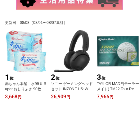
更新日
：
08/08
（08/01〜08/07集計）
1
2
3
位
位
位
赤ちゃん本舗 水99％ S
ソニー ゲーミングヘッド
TAYLOR MADE(テーラー
uper おしりふき 90枚×8
セット INZONE H5: WH-
メイド) TM22 Tour Resp
個パック
G500: モンスターハンタ
onse JPN dz ツアーレス
3,668
26,909
7,966
円
円
円
ーワイルズ推奨音質 / Fn
ポンス ゴルフボール 202
atic監修 / ワイヤレス / 低
2 N0803401 ホワイト
遅延 / 有線接続ケーブル
同梱 / 立体音響 / 軽量設
計 約260g / 最大28時間
バッテリー / 急速充電 /
長時間使用しても疲れづ
らい / ブームマイク付き /