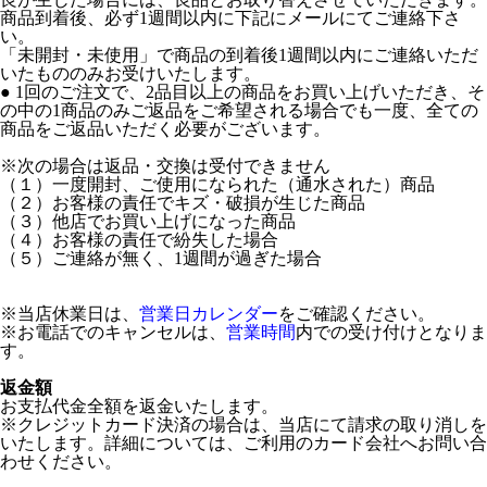
商品到着後、必ず1週間以内に下記にメールにてご連絡下さ
い。
「未開封・未使用」で商品の到着後1週間以内にご連絡いただ
いたもののみお受けいたします。
● 1回のご注文で、2品目以上の商品をお買い上げいただき、そ
の中の1商品のみご返品をご希望される場合でも一度、全ての
商品をご返品いただく必要がございます。
※次の場合は返品・交換は受付できません
（１）一度開封、ご使用になられた（通水された）商品
（２）お客様の責任でキズ・破損が生じた商品
（３）他店でお買い上げになった商品
（４）お客様の責任で紛失した場合
（５）ご連絡が無く、1週間が過ぎた場合
※当店休業日は、
営業日カレンダー
をご確認ください。
※お電話でのキャンセルは、
営業時間
内での受け付けとなりま
す。
返金額
お支払代金全額を返金いたします。
※クレジットカード決済の場合は、当店にて請求の取り消しを
いたします。詳細については、ご利用のカード会社へお問い合
わせください。