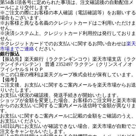
第54条1項各号に定められた事項は、注文確認後の自動配信メ
ールにより交付します。
※ご注文の際にお客様の本人確認（電話確認等）をお願いする
場合もございます。
※お客様と異なる名義のクレジットカードはご利用いただけま
せん。
※決済システム上、クレジットカード利用控は発行しておりま
せん。
※クレジットカードでのお支払いに関するお問い合わせは
楽天
市場までご連絡
ください。
銀行振込
【振込先】楽天銀行（ラクテンギンコウ）楽天市場支店（ラク
テンイチバシテン） 普通 2352497 ラクテン（クリンスイノオ
フイシヤルＳＨＯＰ
※この口座の権利は楽天グループ株式会社が保有しています。
【備考】
ご注文後、お支払いに関するご案内メールを楽天市場からお送
りいたします。
お支払い状況の確認後、発送手続きが開始いたします。
ショップが金額を変更した場合、お客様のご注文時と楽天市場
からのお支払いに関するご案内メール送信時で金額が異なりま
す。
お支払いに関するご案内メールに記載の金額をご確認のうえ、
お支払いください。
14日以内にお支払いが確認できない場合、楽天市場が自動でご
注文をキャンセルいたします。