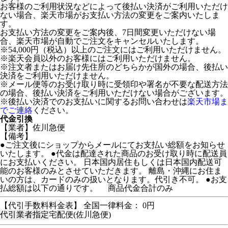
お客様のご利用状況などによって後払い決済がご利用いただけ
ない場合、楽天市場がお支払い方法の変更をご案内いたしま
す。
お支払い方法の変更をご案内後、7日間変更いただけない場
合、楽天市場が自動でご注文をキャンセルいたします。
※54,000円（税込）以上のご注文にはご利用いただけません。
※楽天会員以外のお客様にはご利用いただけません。
※注文者またはお届け先住所のどちらかが国外の場合、後払い
決済をご利用いただけません。
※メール便等のお受け取り時に受領印や署名が不要な配送方法
の場合、後払い決済をご利用いただけない場合がございます。
※後払い決済でのお支払いに関するお問い合わせは
楽天市場ま
でご連絡
ください。
代金引換
【業者】佐川急便
【備考】
●ご注文後にショップからメールにてお支払い総額をお知らせ
いたします。 ●代金は配達された商品のお受け取り時に配送員
にお支払いください。 日本国内居住もしくは日本国内配送可
能のお客様のみとさせていただきます。 離島・沖縄にお住ま
いの方は、カードのみの扱いとなります。代引き不可。 ●お支
払総額は以下の通りです。 商品代金合計のみ
【代引手数料料金表】 全国一律料金： 0円
代引業者指定
宅配便(佐川急便)