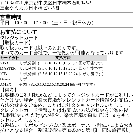
〒103-0021 東京都中央区日本橋本石町1-2-2
三菱ケミカル日本橋ビル3階
営業時間
平日 10：00～17：00 （土・日・祝日休み）
お支払について
クレジットカード
【取扱カード】
取り扱いカードは以下のとおりです。
すべてのカード会社で、一括払いが可能となっております。
カード会社
支払方法
VISA
リボ,分割（3,5,6,10,12,15,18,20,24 回が可能です）
MASTER
リボ,分割（3,5,6,10,12,15,18,20,24 回が可能です）
JCB
リボ,分割（3,5,6,10,12,15,18,20,24 回が可能です）
Diners
リボ
AMEX
分割（3,5,6,10,12,15,18,20,24 回が可能です）
【備考】
お客様のご利用状況などによってクレジットカードがご利用い
ただけない場合、楽天市場がクレジットカード情報やお支払い
方法の変更をご案内、またはご注文をキャンセルいたします。
クレジットカード情報またはお支払い方法の変更をご案内後、
7日間変更いただけない場合、楽天市場が自動でご注文をキャ
ンセルいたします。
分割払い、リボルビング払い又はボーナス一括払いによるお支
払いとなる場合、割賦販売法第30条2の3第4項、同法施行規則