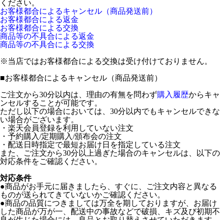
ください。
お客様都合によるキャンセル（商品発送前）
お客様都合による返金
お客様都合による交換
商品等の不具合による返金
商品等の不具合による交換
※当店ではお客様都合による交換は受け付けておりません。
■
お客様都合によるキャンセル（商品発送前）
ご注文から30分以内は、理由の有無を問わず
購入履歴
からキャ
ンセルすることが可能です。
ただし以下の場合においては、30分以内でもキャンセルできな
い場合がございます。
・楽天会員登録を利用していない注文
・予約購入/定期購入/頒布会の注文
・配送日時指定で最短お届け日を指定している注文
また、ご注文から30分以上過ぎた場合のキャンセルは、以下の
対応条件をご確認ください。
対応条件
●商品がお手元に届きましたら、すぐに、ご注文内容と異なる
ものが送られてきていないかご確認ください。
●商品の品質につきましては万全を期しておりますが、お届け
した商品が万が一、配送中の事故などで破損、キズ及び初期不
良が生じた場合には、良品とお取り替えさせていただきます。