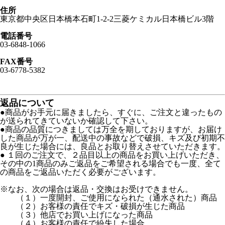
住所
東京都中央区日本橋本石町1-2-2三菱ケミカル日本橋ビル3階
電話番号
03-6848-1066
FAX番号
03-6778-5382
返品について
●商品がお手元に届きましたら、すぐに、ご注文と違ったもの
が送られてきていないか確認して下さい。
●商品の品質につきましては万全を期しておりますが、お届け
した商品が万が一、配送中の事故などで破損、キズ及び初期不
良が生じた場合には、良品とお取り替えさせていただきます。
● １回のご注文で、２品目以上の商品をお買い上げいただき、
その中の1商品のみご返品をご希望される場合でも一度、全て
の商品をご返品いただく必要がございます。
※なお、次の場合は返品・交換はお受けできません。
（１）一度開封、ご使用になられた（通水された）商品
（２）お客様の責任でキズ・破損が生じた商品
（３）他店でお買い上げになった商品
（４）お客様の責任で紛失した場合