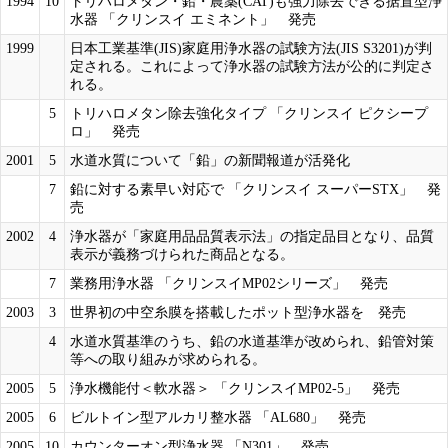
1994
10
トリハロメタン・鉛・農薬(CAT)も強力除去できる据置型浄
水器 「クリンスイ エミネント」 発売
1999
日本工業基準(JIS)家庭用浄水器の試験方法(JIS S3201)が判
定される。これによって浄水器の試験方法が公的に判定さ
れる。
5
トリハロメタン除去強化タイプ 「クリンスイ ピクシープ
ロ」 発売
2001
5
水道水質について「鉛」の新聞報道が活発化
7
鉛に対する素早い対応で 「クリンスイ スーパーSTX」 発
売
2002
4
浄水器が「家庭用品品質表示法」の指定品目となり、品質
表示が義務づけられた商品となる。
7
業務用浄水器 「クリンスイMP02シリーズ」 発売
2003
3
世界初の中空糸膜を搭載したポット型浄水器を 発売
4
水道水質基準のうち、鉛の水道基準が改められ、鉛管対策
等への取り組みが求められる。
2005
5
浄水機能付＜軟水器＞ 「クリンスイMP02-5」 発売
2005
6
ビルトイン型アルカリ整水器 「AL680」 発売
2005
10
カウンターオン型浄水器 「N301」 発売