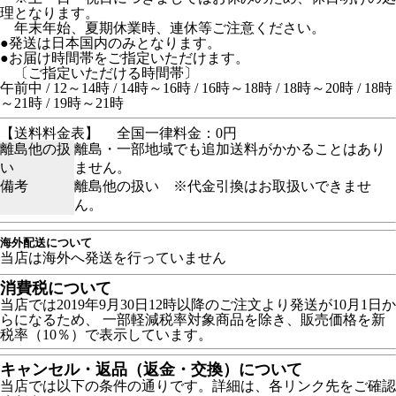
理となります。
年末年始、夏期休業時、連休等ご注意ください。
●発送は日本国内のみとなります。
●お届け時間帯をご指定いただけます。
〔ご指定いただける時間帯〕
午前中 / 12～14時 / 14時～16時 / 16時～18時 / 18時～20時 / 18時
～21時 / 19時～21時
【送料料金表】
全国一律料金：0円
離島他の扱
離島・一部地域でも追加送料がかかることはあり
い
ません。
備考
離島他の扱い ※代金引換はお取扱いできませ
ん。
海外配送について
当店は海外へ発送を行っていません
消費税について
当店では2019年9月30日12時以降のご注文より発送が10月1日か
らになるため、 一部軽減税率対象商品を除き、販売価格を新
税率（10％）で表示しています。
キャンセル・返品（返金・交換）について
当店では以下の条件の通りです。詳細は、各リンク先をご確認