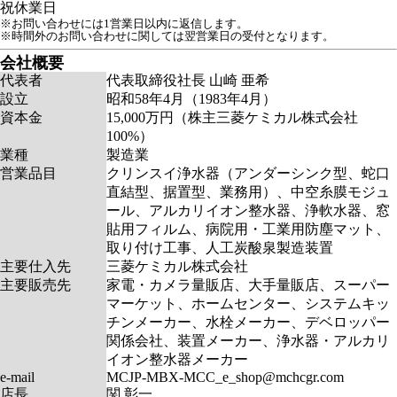
祝
休業日
※お問い合わせには1営業日以内に返信します。
※時間外のお問い合わせに関しては翌営業日の受付となります。
会社概要
代表者
代表取締役社長 山崎 亜希
設立
昭和58年4月（1983年4月）
資本金
15,000万円（株主三菱ケミカル株式会社
100%）
業種
製造業
営業品目
クリンスイ浄水器（アンダーシンク型、蛇口
直結型、据置型、業務用）、中空糸膜モジュ
ール、アルカリイオン整水器、浄軟水器、窓
貼用フィルム、病院用・工業用防塵マット、
取り付け工事、人工炭酸泉製造装置
主要仕入先
三菱ケミカル株式会社
主要販売先
家電・カメラ量販店、大手量販店、スーパー
マーケット、ホームセンター、システムキッ
チンメーカー、水栓メーカー、デベロッパー
関係会社、装置メーカー、浄水器・アルカリ
イオン整水器メーカー
e-mail
MCJP-MBX-MCC_e_shop@mchcgr.com
店長
関 彰一