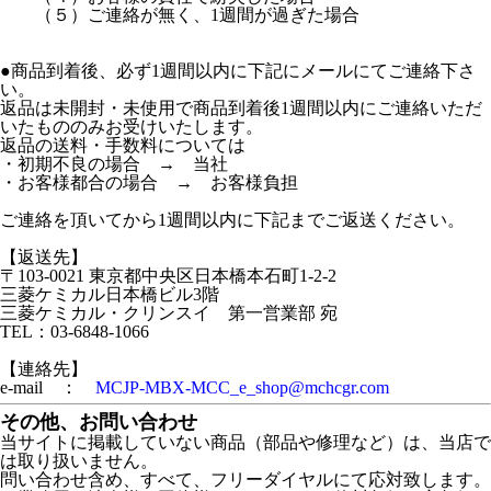
（５）ご連絡が無く、1週間が過ぎた場合
●商品到着後、必ず1週間以内に下記にメールにてご連絡下さ
い。
返品は未開封・未使用で商品到着後1週間以内にご連絡いただ
いたもののみお受けいたします。
返品の送料・手数料については
・初期不良の場合 → 当社
・お客様都合の場合 → お客様負担
ご連絡を頂いてから1週間以内に下記までご返送ください。
【返送先】
〒103-0021 東京都中央区日本橋本石町1-2-2
三菱ケミカル日本橋ビル3階
三菱ケミカル・クリンスイ 第一営業部 宛
TEL：03-6848-1066
【連絡先】
e-mail ：
MCJP-MBX-MCC_e_shop@mchcgr.com
その他、お問い合わせ
当サイトに掲載していない商品（部品や修理など）は、当店で
は取り扱いません。
問い合わせ含め、すべて、フリーダイヤルにて応対致します。