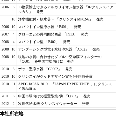
2006
3
13物質除去できるアルカリイオン整水器 「02クリンスイア
ルカリ」 発売
10
浄水機能付＜軟水器＞ 「クリンスイMP02-6」 発売
2006
10
スパウトイン型浄水器 「F401」 発売
2007
4
グローエとの共同開発商品 「F913」 発売
2008
4
スパウトイン型 「F402」 発売
2008
10
アンダーシンク型電子水栓浄水器 「A602」 発売
2008
10
現地の水質に合わせたダブル中空糸膜フィルターの
「Q601」 を中国市場向けに 発売
2010
3
ポット型浄水器 「CP002」 発売
2010
10
クリンスイがグッドデザイン賞を4件同時受賞
2010
11
APEC JAPAN 2010 「JAPAN EXPERIENCE 」にクリンス
イ製品展示
2011
6
中国市場向けの据置型第2弾 「Q303」 発売
2012
2
次世代給水機 クリンスイウォーター 発売
本社所在地