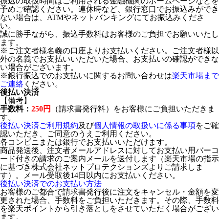
振込の取扱時間はご利用される金融機関のホームページなどを
予めご確認ください。連休時など、銀行窓口でお振込みができ
ない場合は、ATMやネットバンキングにてお振込みくださ
い。
誠に勝手ながら、振込手数料はお客様のご負担でお願いいたし
ます。
※ご注文者様名義の口座よりお支払いください。ご注文者様以
外の名義でお支払いいただいた場合、お支払いの確認ができな
い場合がございます。
※銀行振込でのお支払いに関するお問い合わせは
楽天市場まで
ご連絡
ください。
後払い決済
【備考】
手数料：
250円
（請求書発行料）をお客様にご負担いただきま
す。
後払い決済ご利用規約
及び
個人情報の取扱いに係る事項
をご確
認いただき、ご同意のうえご利用ください。
各コンビニまたは銀行でお支払いいただけます。
商品発送後、注文者メールアドレスに対してお支払い用バーコ
ード付きの請求のご案内メールを送付します（楽天市場の指示
に基づき株式会社ネットプロテクションズよりご請求しま
す）。メール受取後14日以内にお支払いください。
後払い決済でのお支払い方法
お客様のご都合で請求書発行後に注文をキャンセル・金額を変
更された場合、手数料をご負担いただきます。その際、手数料
を楽天ポイントから引き落としをさせていただく場合がござい
ます。