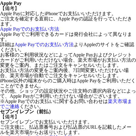
Apple Pay
【備考】
Apple Payに対応したiPhoneでお支払いいただけます。
ご注文を確定する直前に、Apple Payの認証を行っていただき
ます。
Apple Payでのお支払い方法
Apple Payでご利用できるカードは発行会社によって異なりま
す。
詳細は
Apple Payでのお支払い方法
よりAppleのサイトをご確認
ください。
お客様のご利用状況などによってApple Payおよびクレジット
カードがご利用いただけない場合、楽天市場がお支払い方法の
変更をご案内、またはご注文をキャンセルいたします。
お支払い方法の変更をご案内後、7日間変更いただけない場
合、楽天市場が自動でご注文をキャンセルいたします。
iPhone以外の端末からのご購入時はApple Payをご利用いただく
ことができません。
その他、ショップの設定状況やご注文時の選択内容などによっ
て、Apple Payがご利用いただけない場合がございます。
※Apple Payでのお支払いに関するお問い合わせは
楽天市場ま
でご連絡
ください。
セブンイレブン（前払）
【備考】
セブンイレブンでお支払いいただけます。
ご注文後に、払込票番号および払込票のURLを記載したメー
ルを楽天市場からお送りいたします。