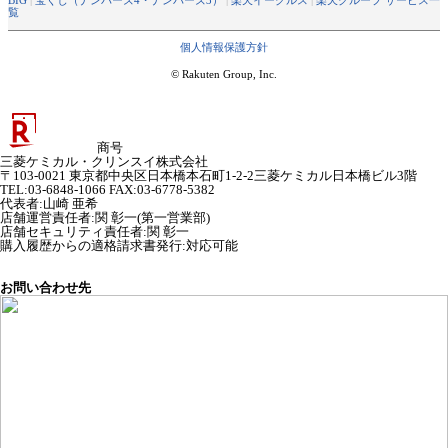
覧
個人情報保護方針
© Rakuten Group, Inc.
商号
三菱ケミカル・クリンスイ株式会社
〒103-0021 東京都中央区日本橋本石町1-2-2三菱ケミカル日本橋ビル3階
TEL:03-6848-1066 FAX:03-6778-5382
代表者
:
山崎 亜希
店舗運営責任者
:
関 彰一(第一営業部)
店舗セキュリティ責任者
:
関 彰一
購入履歴からの適格請求書発行:対応可能
お問い合わせ先