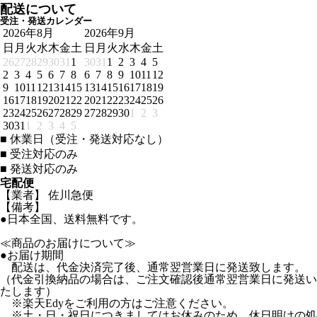
配送について
受注・発送カレンダー
2026年8月
2026年9月
日
月
火
水
木
金
土
日
月
火
水
木
金
土
26
27
28
29
30
31
1
30
31
1
2
3
4
5
2
3
4
5
6
7
8
6
7
8
9
10
11
12
9
10
11
12
13
14
15
13
14
15
16
17
18
19
16
17
18
19
20
21
22
20
21
22
23
24
25
26
23
24
25
26
27
28
29
27
28
29
30
1
2
3
30
31
1
2
3
4
5
■
休業日（受注・発送対応なし）
■
受注対応のみ
■
発送対応のみ
宅配便
【業者】 佐川急便
【備考】
●日本全国、送料無料です。
≪商品のお届けについて≫
●お届け期間
配送は、代金決済完了後、通常翌営業日に発送致します。
（代金引換納品の場合は、ご注文確認後通常翌営業日に発送い
たします）
※楽天Edyをご利用の方はご注意ください。
※土・日・祝日につきましてはお休みのため、休日明けの処