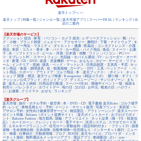
楽天トップへ >>
楽天トップ
|
特集一覧
|
ジャンル一覧
|
楽天市場アプリ
|
スーパーDEAL
|
ランキング
|
出
店のご案内
【楽天市場のサービス】
ファッション 総合
|
家電・パソコン・カメラ 総合
|
レディースファッション
|
靴
|
バッ
グ・小物・ブランド雑貨
|
ジュエリー・アクセサリー
|
腕時計
|
下着・ナイトウェア
|
キ
ッズ・ベビー用品・マタニティ
|
ダイエット・健康
|
医薬品・コンタクトレンズ・介護
用品
|
美容・コスメ・香水
|
車・バイク
|
カー用品・バイク用品
|
食品
|
スイーツ・お菓
子
|
水・ソフトドリンク
|
ビール・洋酒
|
日本酒・焼酎
|
ワイン
|
パソコン・PCパー
ツ
|
タブレットPC・スマートフォン
|
光回線・モバイル通信
|
TV・レコーダー・オーデ
ィオ
|
家電
|
CD・DVD
|
楽器・音楽機材
|
ゲーム
|
おもちゃ
|
ホビー
|
サービス・リフォ
ーム
|
インテリア・収納
|
寝具・ベッド・マットレス
|
日用品雑貨・文房具・手芸
|
キッ
チン用品・食器・調理器具
|
花・観葉植物
|
ガーデン・DIY・工具
|
ペットフード ・ ペ
ット用品
|
スポーツ・アウトドア
|
ゴルフ用品
|
本
（
楽天ブックス
） |
ポイント
|
ネット
ショップ 開業・開店
|
楽天ウェブ検索
|
R-magazine（雑誌コラボ）
|
贈り物・ギフト
|
フ
ァッション公式ブランド
|
ポイントアップ
|
ディズニーゾーン
|
サンリオゾーン
|
まち
楽
|
楽天ふるさと納税
|
日用品翌日配達
|
スーパーDEAL
|
開催中イベント一覧
|
福袋＆
初売り
|
バレンタイン
|
ホワイトデー
|
母の日
|
父の日
|
お中元
|
敬老の日
|
ハロウィ
ン
|
お歳暮
|
クリスマス
|
おせち
|
ランキング
【楽天グループ】
楽天市場
|
旅行・ホテル予約・航空券
|
本・DVD・CD
|
電子書籍 楽天Kobo
|
ゴルフ場予
約
|
レシピ
|
車検見積もり・予約
|
イベント・チケット販売
|
写真プリント
|
美容室・ヘ
アサロン予約
|
女性向け健康管理サービス
|
物流委託・アウトソーシング
|
楽天スーパー
ポイント特集
|
Rebates（ポイント提携サイト）
|
楽天ポイントカード
|
おでかけでポイ
ント
|
Rakuten Fashion
|
地方競馬
|
競輪
|
アフィリエイト
|
ネット証券（株・FX・投資信
託）
|
カードローン
|
クレジットカード
|
電子マネー
|
決済システム
|
スマホでカード決
済
|
エネルギープランニング
|
住宅ローン変動金利（固定特約付き）・フラット35
|
損害
保険・生命保険比較
|
生命保険
|
自動車保険一括見積もり
|
インターネット銀行
|
ニュー
ス・検索
|
仕事紹介
|
不動産情報
|
ブログ
|
ROOM
|
楽天モバイル
|
プロバイダ・インタ
ーネット接続
|
無料通話＆メッセージアプリ
|
電話アプリ
|
動画配信
|
占い
|
toto・
BIG
|
宝くじ（ナンバーズ4・ナンバーズ3）
|
楽天イーグルス
|
楽天グループ サービス一