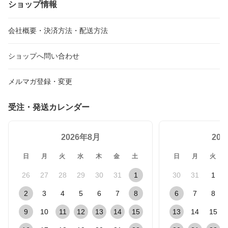
ショップ情報
会社概要・決済方法・配送方法
ショップへ問い合わせ
メルマガ登録・変更
受注・発送カレンダー
2026年8月
20
日
月
火
水
木
金
土
日
月
火
26
27
28
29
30
31
1
30
31
1
2
3
4
5
6
7
8
6
7
8
9
10
11
12
13
14
15
13
14
15