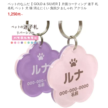
ペットのなふだ【 GOLD & SILVER 】片面コーティング 迷子 札
名札 ペット 犬 猫 消えにくい 負担少 おしゃれ アクリル
1,250
円
～