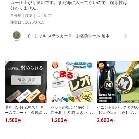
カー仕上がり良いです。まだ海に入ってないので、耐水性は
分かりません。
自分用｜趣味｜はじめて
注文日：2026/07/15
イニシャル ステッカー２　お名前シール 耐水
名札《Size 20×70》 ネ
ペットのなふだ neo 【
イニシャルバッグタグ60
ームプレート 金属調二
迷子札 】犬 猫 大きい 小
【6cm/8cm 9色】ゴル
層アクリル ゴールド シ
軽量 防災 カラフル 首輪
フ ネーム プレート 漢字
1,580
1,200
2,600
円
～
円
～
円
～
ルバー ブロンズ
ハーネス 両面
日本語表記 立体 イニシ
ャル 名札 名前 名入れ キ
ャディーバッグ ラウンド
用品