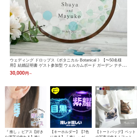
ウェディング ドロップス《ボタニカル Botanical 》【〜50名様
用】結婚証明書 ゲスト参加型 ウェルカムボード ガーデン ナチュ
ラル グリーン 結婚式 結婚祝い ウェルカムスペース 席札
30,000
円
～
『 推し 』ピアス【好き
【キーホルダー】【7色
【トートバッグ】ペット