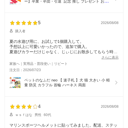
ー】卒業・卒団・引退  記念 推し プレゼント お揃
い 大会
5
2026/08/08
購入者
夏の水遊び用に、お試しで1個購入して。
予想以上に可愛いかったので、追加で購入。
夏遊びカラーだけじゃなく、じぃじにお散歩してもらう時の
ハーネスや、お散歩バッグ用にも。
さらに表示
カタカナバージョンも、ローマ字バージョンも可愛いです。
家族へ｜実用品・普段使い｜リピート
付属のナスカンや二重リングのサイズ感が微妙に合わず、10
注文日：2026/07/23
0均で購入したパーツに変えて、それぞれに取り付けまし
た。それぞれで、ハーネスやカラーの取り付け方など異なる
ペットのなふだ neo 【 迷子札 】犬 猫 大きい 小 軽
でしょうから、想定内と思ってます。
量 防災 カラフル 首輪 ハーネス 両面
耐久性はこれからなのでわかりませんが、粗雑に扱わなけれ
ば大丈夫かな。
4
2026/08/08
ｗｓｆはな
男性
60代
マリンスポーツヘルメットに貼ってみました。配送、ステッ