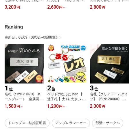
な漢字で作れる】推し 推
に光る】『 推し 』が眩
の写真で作る！フォトト
し活 推しカラー 推し活
しい！LED キーホルダー
ートバッグ！【名入れ】
3,200
2,600
2,800
円
円
～
円
グッズ 推し色 名前入り
名入れ可能 LEDライト U
大きめ A4 バッグ 犬 猫
イベント 夏フェス
SB充電式 推し活
プレゼント ギフト
Ranking
更新日
：
08/09
（08/02〜08/08集計）
1
2
3
位
位
位
名札《Size 20×70》 ネ
ペットのなふだ neo 【
名札【クリアドームタイ
ームプレート 金属調二
迷子札 】犬 猫 大きい 小
プ】《Size 20×60》ネー
層アクリル ゴールド シ
軽量 防災 カラフル 首輪
ムプレート ゴールド シ
1,580
1,200
2,300
円
～
円
～
円
ルバー ブロンズ
ハーネス 両面
ルバー ブロンズ 軽量 オ
フィス 会社
ドロップス・結婚証明書
アンブレラマーカー
部活・サークル