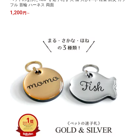
フル 首輪 ハーネス 両面
1,200
円
～