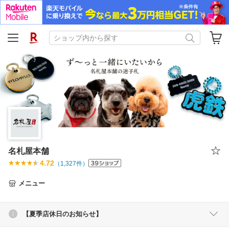
名札屋本舗
4.72
（
1,327
件）
メニュー
【夏季店休日のお知らせ】