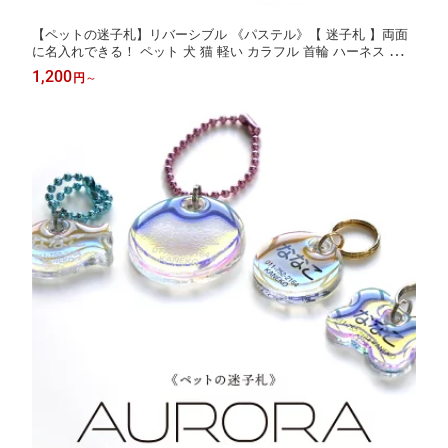
【ペットの迷子札】リバーシブル 《パステル》【 迷子札 】両面
に名入れできる！ ペット 犬 猫 軽い カラフル 首輪 ハーネス 両面
災害 散歩
1,200
円
～