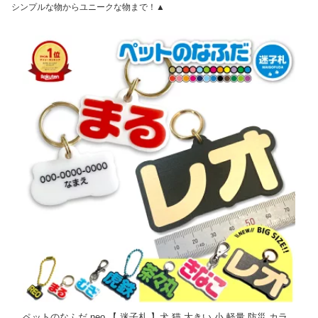
シンプルな物からユニークな物まで！▲
ペットのなふだ neo 【 迷子札 】犬 猫 大きい 小 軽量 防災 カラ