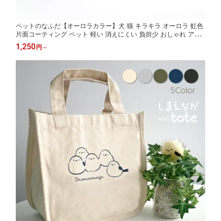
ペットのなふだ【オーロラカラー】犬 猫 キラキラ オーロラ 虹色
片面コーティング ペット 軽い 消えにくい 負担少 おしゃれ アク
リル 名札 迷子 札
1,250
円
～