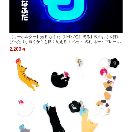
【キーホルダー】光る なふだ【LED 7色に光る】夜のおさんぽに
ぴったりな遠くからも良く見える《 ペット 名札 ネームプレート
犬札 散歩 キーホルダー USB充電式》
2,200
円