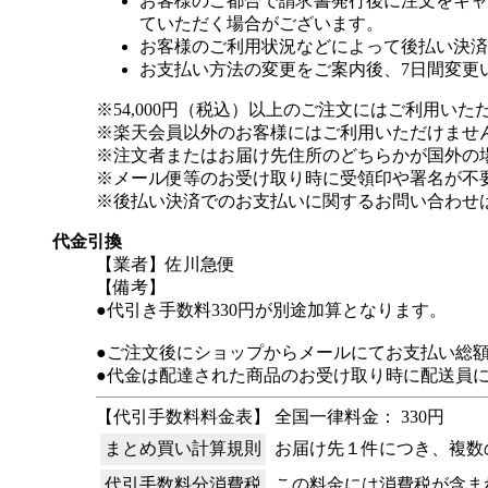
お客様のご都合で請求書発行後に注文をキャ
ていただく場合がございます。
お客様のご利用状況などによって後払い決済
お支払い方法の変更をご案内後、7日間変更
※54,000円（税込）以上のご注文にはご利用いた
※楽天会員以外のお客様にはご利用いただけませ
※注文者またはお届け先住所のどちらかが国外の
※メール便等のお受け取り時に受領印や署名が不
※後払い決済でのお支払いに関するお問い合わせ
代金引換
【業者】佐川急便
【備考】
●代引き手数料330円が別途加算となります。
●ご注文後にショップからメールにてお支払い総
●代金は配達された商品のお受け取り時に配送員
【代引手数料料金表】 全国一律料金： 330円
まとめ買い計算規則
お届け先１件につき、複数
代引手数料分消費税
この料金には消費税が含ま