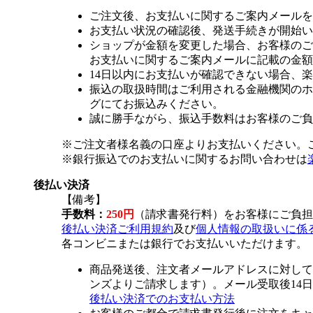
ご注文後、お支払いに関するご案内メールを
お支払い状況の確認後、発送手続きが開始い
ショップが金額を変更した場合、お客様のご
お支払いに関するご案内メールに記載の金額
14日以内にお支払いが確認できない場合、
振込の取扱時間はご利用される金融機関のホ
グにてお振込みください。
誠に勝手ながら、振込手数料はお客様のご負
※ご注文者様名義の口座よりお支払いください。
※銀行振込でのお支払いに関するお問い合わせは
後払い決済
【備考】
手数料：
250円
（請求書発行料）をお客様にご負担
後払い決済ご利用規約
及び
個人情報の取扱いに係
各コンビニまたは銀行でお支払いいただけます。
商品発送後、注文者メールアドレスに対して
ンズよりご請求します）。メール受取後14
後払い決済でのお支払い方法