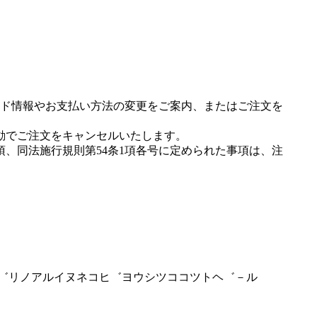
ド情報やお支払い方法の変更をご案内、またはご注文を
動でご注文をキャンセルいたします。
項、同法施行規則第54条1項各号に定められた事項は、注
ミト゛リノアルイヌネコヒ゛ヨウシツココツトヘ゛－ル