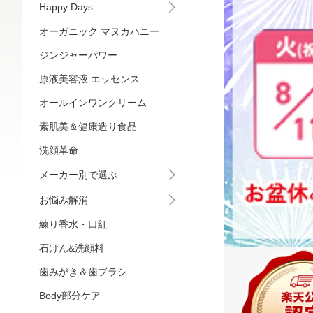
Happy Days
オーガニック マヌカハニー
ジンジャーパワー
原液美容液 エッセンス
オールインワンクリーム
素肌美＆健康造り食品
洗顔革命
メーカー別で選ぶ
お悩み解消
練り香水・口紅
石けん&洗顔料
歯みがき＆歯ブラシ
Body部分ケア