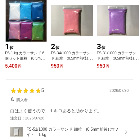
1
2
3
位
位
位
FS-1 kg カラーサンド 6
FS-34/1000 カラーサン
FS-31/1000 カラーサン
個セット細粒 (0.5mm
ド 細粒 (0.5mm前後) ロ
ド 細粒 (0.5mm前後) ラ
前後) 自社製(国産) 1 kg
ーズピンク 1 kg
ベンダー i kg
5,400
950
950
円
円
円
x 6 個 合計 6 キロ
5
2026/07/30
購入者
白はよく使うので、１キロあると助かります。
注文日：2026/07/26
FS-51/1000 カラーサンド 細粒　(0.5mm前後) ホワ
イト　1 kg