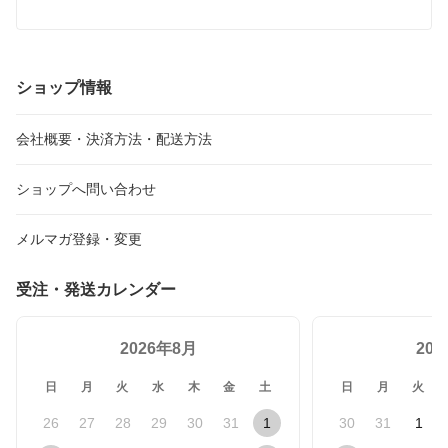
ショップ情報
会社概要・決済方法・配送方法
ショップへ問い合わせ
メルマガ登録・変更
受注・発送カレンダー
2026年8月
20
日
月
火
水
木
金
土
日
月
火
26
27
28
29
30
31
1
30
31
1