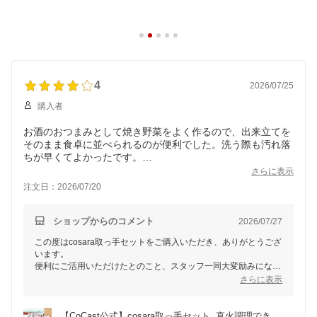
4
2026/07/25
購入者
お酒のおつまみとして焼き野菜をよく作るので、出来立てを
そのまま食卓に並べられるのが便利でした。洗う際も汚れ落
ちが早くてよかったです。
ただ今のところそれ以外の活用方法が思い当たらないため、
さらに表示
公式サイト等でもっと活発にレシピなどを発信してもらえる
注文日：2026/07/20
と有難いです。
ショップからのコメント
2026/07/27
この度はcosara取っ手セットをご購入いただき、ありがとうござ
います。
便利にご活用いただけたとのこと、スタッフ一同大変励みになり
ました。
さらに表示
また、レシピや活用方法についての貴重なご意見をいただき、あ
りがとうございます。
楽天ショップのコンテンツページでも、今後さらにレシピのご紹
【CoCast公式】cosara取っ手セット  直火調理でき