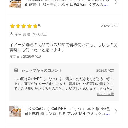
介を充実させていきたいと考えております。
る 耐熱皿  取っ手がとれる 四角17cm  くすみカラ
末永くご愛用いただけますと幸いです。
ー全5色  アルミ製 セラミックコーティング  オーブ
ン トースター グリル  インテリア小物 ナチュラル 
こびりつかない 日本製 送料無料
5
2026/07/22
qilai
男性
70代以上
イメージ道理の商品でガス加熱で普段使いにも、もしもの災
害時にも使いたいと思います。
注文日：2026/07/19
ショップからのコメント
2026/07/23
この度はCoNABE（こなべ）をご購入いただきありがとうござい
ます。商品がイメージ通りであり、普段使いや災害時の備えとし
てもご活用いただけるとのこと、大変嬉しく思います。直火対応
でコンパクトな設計ですので、日常の食卓から非常時まで幅広く
さらに表示
お使いいただけます。引き続き便利にお役立ていただければ幸い
です。
【公式CoCast】CoNABE（こなべ ） 卓上 鍋 全5色 
固形燃料 鍋 コンロ  炊飯 アルミ製 セラミックコー
ティング 18cm 0.9L  １人用 １合炊き 炊飯 卓上調
理 旅館  懐石 防災 すき焼き