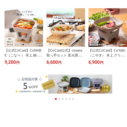
【公式CoCast】CoNAB
【CoCast公式】cosara
【公式CoCast】CoYaKi
E（こなべ ） 卓上 鍋 全5
取っ手セット 直火調理で
（こやき） 卓上 グリル
色 固形燃料 鍋 コンロ 炊
きる 耐熱皿 取っ手がと
プレート コンロ 固形燃
9,200
6,600
6,900
円
円
円
飯 アルミ製 セラミック
れる 四角17cm くすみカ
料 直火 ヘルシー オーブ
コーティング 18cm 0.9L
ラー全5色 アルミ製 セラ
ン トースター 17cm 全5
1人用 1合炊き 炊飯 卓上
ミックコーティング オー
色 アルミ製 セラミック
調理 旅館 懐石 防災 すき
ブン トースター グリル
コーティング 1人用 焼肉
焼き
インテリア小物 ナチュラ
ル こびりつかない 日本
製 送料無料