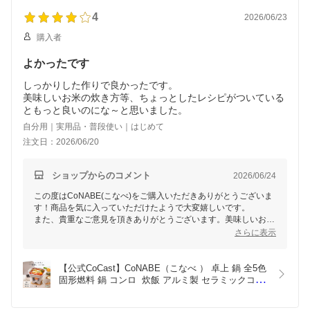
4
2026/06/23
購入者
よかったです
しっかりした作りで良かったです。
美味しいお米の炊き方等、ちょっとしたレシピがついている
ともっと良いのにな～と思いました。
自分用｜実用品・普段使い｜はじめて
注文日：2026/06/20
ショップからのコメント
2026/06/24
この度はCoNABE(こなべ)をご購入いただきありがとうございま
す！商品を気に入っていただけたようで大変嬉しいです。
また、貴重なご意見を頂きありがとうございます。美味しいお米
の炊き方や簡単なレシピのご要望については、今後の企画の参考
さらに表示
とさせていただきます。
卓上調理の楽しさがお客様の日常に彩りを添えますように！
また何かございましたらお気軽にお知らせくださいませ。
【公式CoCast】CoNABE（こなべ ） 卓上 鍋 全5色 
固形燃料 鍋 コンロ  炊飯 アルミ製 セラミックコー
ティング 18cm 0.9L  １人用 １合炊き 炊飯 卓上調
理 旅館  懐石 防災 すき焼き