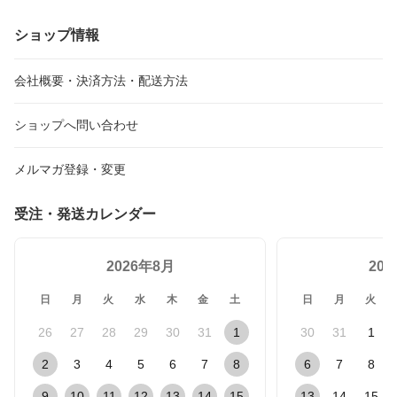
ショップ情報
会社概要・決済方法・配送方法
ショップへ問い合わせ
メルマガ登録・変更
受注・発送カレンダー
2026年8月
20
日
月
火
水
木
金
土
日
月
火
26
27
28
29
30
31
1
30
31
1
2
3
4
5
6
7
8
6
7
8
9
10
11
12
13
14
15
13
14
15