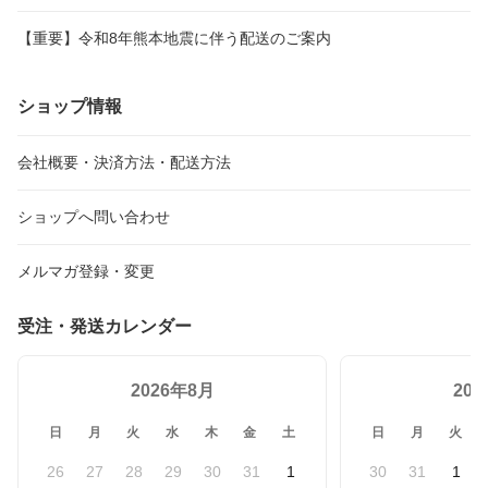
【重要】令和8年熊本地震に伴う配送のご案内
ショップ情報
会社概要・決済方法・配送方法
ショップへ問い合わせ
メルマガ登録・変更
受注・発送カレンダー
2026年8月
20
日
月
火
水
木
金
土
日
月
火
26
27
28
29
30
31
1
30
31
1