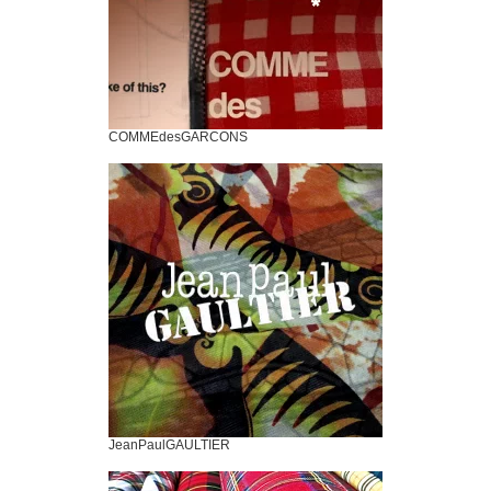
COMMEdesGARCONS
JeanPaulGAULTIER