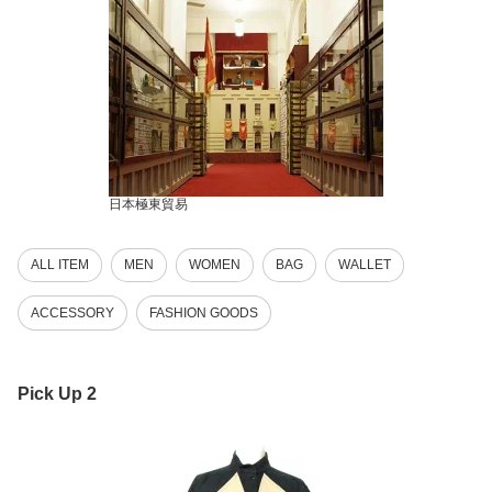
日本極東貿易
ALL ITEM
MEN
WOMEN
BAG
WALLET
ACCESSORY
FASHION GOODS
Pick Up 2