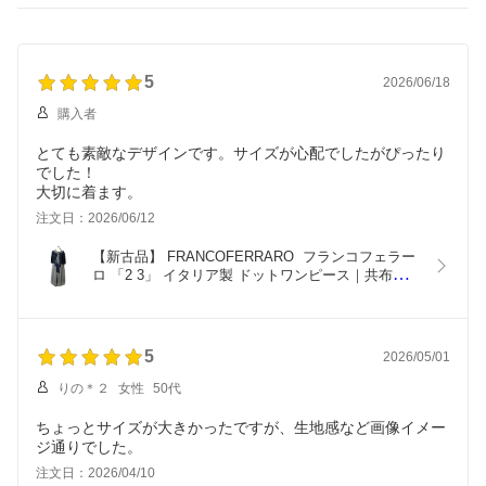
5
2026/06/18
購入者
とても素敵なデザインです。サイズが心配でしたがぴったり
でした！
大切に着ます。
注文日：2026/06/12
【新古品】 FRANCOFERRARO  フランコフェラー
ロ 「2 3」 イタリア製 ドットワンピース｜共布ボ
レロ・リボン付き｜ボタン当て布あり (新品 未使用 
ドレス) 139560 【中古】
5
2026/05/01
りの＊２
女性
50代
ちょっとサイズが大きかったですが、生地感など画像イメー
ジ通りでした。
注文日：2026/04/10