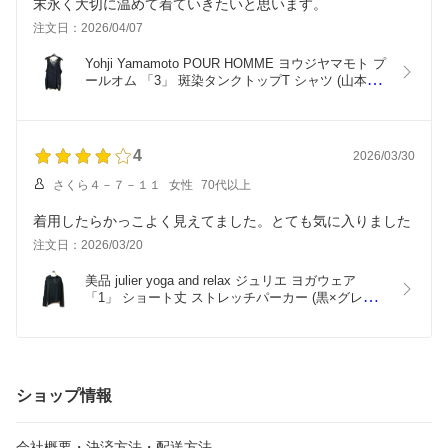
末永く大切に温めて着ていきたいと思います。
注文日：2026/04/07
Yohji Yamamoto POUR HOMME ヨウジヤマモト プ
ールオム 「3」 斑染タンクトップT シャツ (山本耀
司 Y's for men 半袖 墨黒) 138106 【中古】
4
2026/03/30
さくら４－７－１１
女性
70代以上
着用したらかっこよく見えてました。とても気に入りました
注文日：2026/03/20
美品 julier yoga and relax ジュリエ ヨガウェア 
「1」 ショート丈 ストレッチパーカー (黒×グレー 
ヨガウェア) 139071 【中古】
ショップ情報
会社概要・決済方法・配送方法