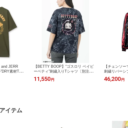
and JERR
【BETTY BOOP】“ゴスロリ ベイビ
【チェンソーマ
”DRY素材Tシャ
ーベティ”刺繍入りTシャツ〔別注〕
刺繍リバーシブ
半T トムジェリ ネ
｜ ティーシャツ 半袖 通販 夏 夏服 オ
ンソーマン パ
11,550
46,200
円
円
 バイカー大きい
ールシーズン メンズ レディース ユニ
ジャケット 長
ル M L XL L
セックス 白 ホワイト チャコールグレ
通販 アニメ 
 春服 夏服 黒 カー
ー 黒 ブラック S M L XL LL 2L 人気
ズ M L XL LL
流儀圧搾 METH
ベティちゃん ブランド 流儀圧搾 MET
服 黒 ブラッ
HOD
作アイテム