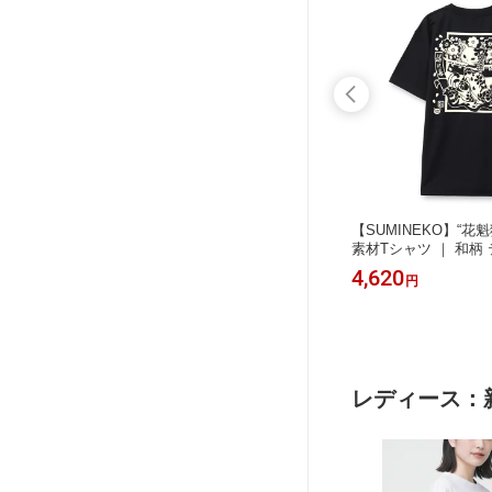
 ｜ 和柄
【SUMINEKO×PANDIESTA JAPA
【SUMINEKO】“花
ズ レデ
N】“スミネコとパンダ”ミリタリー風
素材Tシャツ ｜ 和柄
夏 夏服
刺繍入りTシャツ ｜ 和柄 半袖 通販
袖 通販 メンズ レデ
11,000
4,620
円
円
 チャコー
メンズ レディース ユニセックス 夏
クス 夏 夏服 黒 ブラ
め おしゃれ
夏服 オールシーズン 白 ホワイト 黒
ド M L XL LL 2L X
ブラック M L XL LL 2L 墨猫 スミネコ
気性 涼しい 清涼感 
METHOD 流儀圧搾
儀圧搾
レディース：