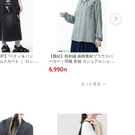
OOP】“ベティ＆パジ
【雅結】桜刺繍 楊柳素材ブラウスパ
【雅結
ムスカート ｜ ロンスカ
ーカー｜羽織 長袖 カジュアルシャツ
刺繍 
スカート 通販 女性 レ
パーカー えん 円 縁 艶 和柄 和 メン
カ ウ
6,990
8,80
円
ルシーズン 黒 ブラック
ズ レディース 大きいサイズ ゆったり
和柄 
 2L 人気 バンソン ブランド
M L XL LL 2L オールシーズン 白 ホワ
ルシー
HOD
イト 黒 ブラック 水色 ブルー 桜
もっと見る