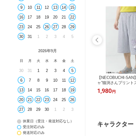
9
10
11
12
13
14
15
16
17
18
19
20
21
22
23
24
25
26
27
28
29
30
31
1
2
3
4
5
2026年9月
日
月
火
水
木
金
土
30
31
1
2
3
4
5
”総刺繍
【PANDIESTA JAPAN】“サマーバケ
【NECOBUCHI-SA
6
7
8
9
10
11
12
 ハーフ
ーションパンダ”DRYメッシュ素材Tシ
ャ”猫渕さんプリント
本 通販
ャツ ｜ Tシャツ 半袖Tシャツ 和柄 和
ーツ ｜ 和柄 ボトム 
3,850
1,980
13
14
15
16
17
18
19
円
円
イズ ゆっ
通販 パンンディエスタ ドライ 大きい
ーフパンツ 通販 メン
ュアル M
サイズ ゆったり ビッグシルエット M
ユニセックス 春 春服
20
21
22
23
24
25
26
春服 夏服 秋
L XL LL 2L 春 夏 春服 夏服 黒 ブラッ
チャコールグレー 黒 
 流儀圧
ク 紺 ネイビー 緑 グリーン 流儀圧搾
イビー M L XL LL 
27
28
29
30
1
2
3
儀圧搾 METHOD
休業日（受注・発送対応なし）
キャラクター
受注対応のみ
発送対応のみ