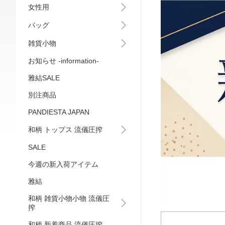
女性用
バッグ
雑貨小物
お知らせ -information-
雅結SALE
別注商品
PANDIESTA JAPAN
和柄 トップス 流儀圧搾
SALE
今週の新入荷アイテム
雅結
和柄 雑貨小物小物 流儀圧
搾
和柄 新着商品 流儀圧搾