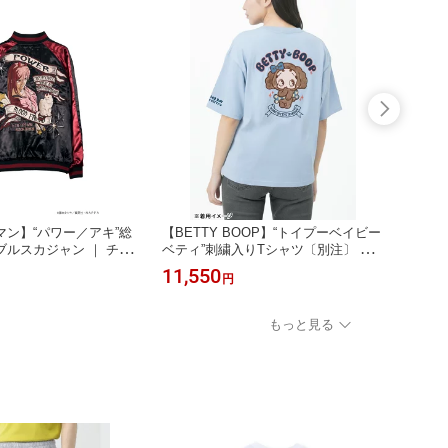
ン】“パワー／アキ”総
【BETTY BOOP】“トイプーベイビー
【BE
ルスカジャン ｜ チェ
ベティ”刺繍入りTシャツ〔別注〕 ｜
ビーベ
ワー 和柄 スーベニア
ティーシャツ 半袖 通販 夏 夏服 オー
｜ テ
11,550
11,5
円
袖 メンズ レディース
ルシーズン メンズ レディース ユニセ
ールシ
漫画 マンガ 大きいサイ
ックス ピンク ぴんく 水色 ライトブ
セック
 2L XXL 3L 春服 秋服 冬
ルー S M L XL LL 2L 人気 ベティちゃ
えんじ 
もっと見る
ク アウター
ん プードル ブランド 流儀圧搾 METH
ベティ
OD
HOD