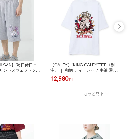
HI-SAN】“毎日休日ニ
【GALFY】“KING GALFY”TEE〔別
【GAL
プリントスウェットショ
注〕 ｜ 和柄 ティーシャツ 半袖 通販
ティー
ボトム ずぼん 短パン ハ
メンズ レディース ユニセックス 春
ィース
12,980
10,7
円
販 メンズ レディース
春服 夏 夏服 オールシーズン 黒 ブラ
オール
春 春服 夏 夏服 グレー
ック 白 ホワイト L XL LL 2L 大きめ
ルグレー
ー 黒 ブラック 紺 ネ
おしゃれ おすすめ ブランド 流儀圧搾
おすす
もっと見る
L LL 2L 大きいサイズ 流
OD