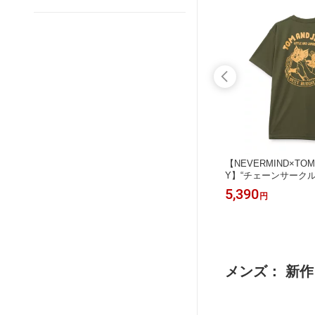
ェルWベイ
【BETTY BOOP】“デビルWベイビー
【NEVERMIND×TOM 
〔別注〕
ベティ”刺繍入りTシャツ〔別注〕 ｜
Y】“チェーンサークル
 夏服 オ
ティーシャツ 半袖 通販 夏 夏服 オー
ツ ｜ Tシャツ 半袖 
11,550
5,390
円
円
ース ユニ
ルシーズン メンズ レディース ユニセ
バーマインド バイク
ック 赤
ックス 白 ホワイト 黒 ブラック 赤 え
サイズ ゆったり カジュア
2L 人気
んじ レッド S M L XL LL 2L 人気 ベ
L 2L XXL 3L 春 夏
搾 MET
ティちゃん ブランド 流儀圧搾 METH
キ オリーブ 吸水速乾 
OD
OD
メンズ： 新