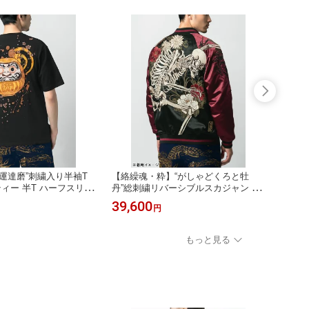
運達磨”刺繍入り半袖T
【絡繰魂・粋】“がしゃどくろと牡
【絡繰
ティー 半T ハーフスリー
丹”総刺繍リバーシブルスカジャン ｜
半袖T
柄 和 日本 通販 メンズ
和柄 スーベニアジャケット 刺繍 通販
スリー
39,600
14,0
円
きいサイズ ゆったり ビ
春 春服 メンズ レディース ユニセッ
メンズ
カジュアル M L XL L
クス 黒 ブラック 赤 レッド えんじ M
たり 
L 春 秋 春服 秋服 白 ホワ
L LL XL 2L XXL 3L おすすめ ゆったり
L XL 
もっと見る
ック 縁起物 御利益 ご利
大きいサイズ ブランド 流儀圧搾
秋服 
搾