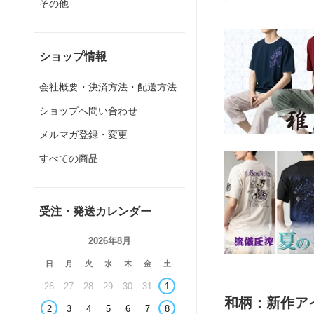
その他
ショップ情報
会社概要・決済方法・配送方法
ショップへ問い合わせ
メルマガ登録・変更
すべての商品
受注・発送カレンダー
2026年8月
日
月
火
水
木
金
土
26
27
28
29
30
31
1
和柄：新作ア
2
3
4
5
6
7
8