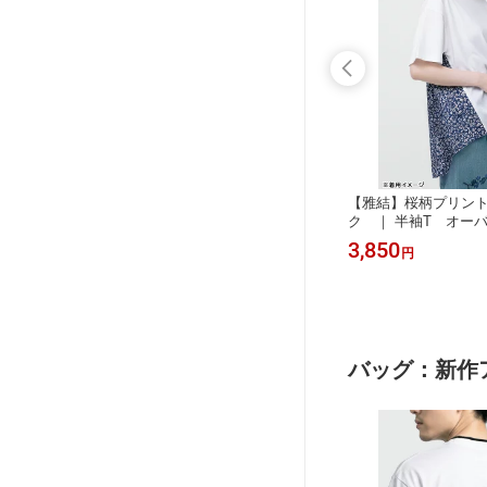
カート｜
【P.N UNDERGROUND×転生したら
【雅結】桜柄プリン
丈 ロンス
スライムだった件】“オクタグラム”ダ
ク ｜ 半袖T オー
やびむすび
メージTシャツ ｜ 転スラ 八星魔王 ギ
めん えん 円 縁 艶 和
8,690
3,850
円
円
ル オー
ィ ラミリス ダグリュール ルミナス
レディース 大きいサイ
ビー 桜
ディーノ レオン リムル ミリム ティ
L XL LL 2L 黒 ブ
ーシャツ Tシャツ 半袖 日本 通販 ア
桜 サクラ イベント
ニメ M L 白 ホワイト 黒 ブラック 灰
グレー
バッグ：新作