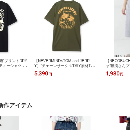
魁猫”プリントDRY
【NEVERMIND×TOM and JERR
【NECOBUC
 ティーシャツ 半
Y】“チェーンサークル”DRY素材Tシャ
ャ”猫渕さん
ィース ユニセッ
ツ ｜ Tシャツ 半袖 半T トムジェリ ネ
ーツ ｜ 和柄 
5,390
1,980
円
円
ック えんじ レッ
バーマインド バイク バイカー大きい
ーフパンツ 通
XL 3L 吸水 速乾 通
サイズ ゆったり カジュアル M L XL L
ユニセックス 
ムシムシ 人気 流
L 2L XXL 3L 春 夏 春服 夏服 黒 カー
チャコールグレ
キ オリーブ 吸水速乾 流儀圧搾 METH
イビー M L X
OD
儀圧搾 METH
新作アイテム