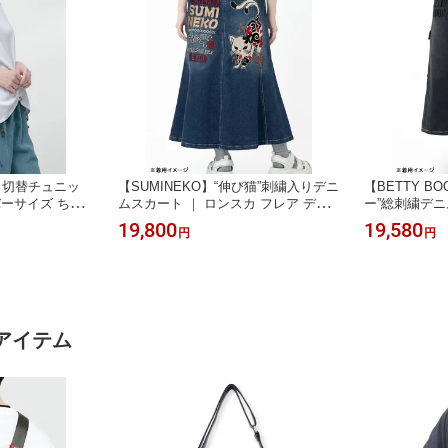
ト切替チュニッ
【SUMINEKO】“伸び猫”刺繍入りデニ
【BETTY B
バーサイズ ちり
ムスカート ｜ ロンスカ フレア デニ
ー”総刺繍デニ
柄 和 日本 通販
ムスカート 通販 女性 レディース オ
フレア デニム
19,800
19,580
円
円
ズ ゆったり M
ールシーズン 黒 ブラック 紺 ネイビ
ディース オー
ラック 白 ホワイト
ー M L XL LL 2L 人気 スミネコ 墨猫
M L XL LL
 ライブ
ブランド 流儀圧搾 METHOD
流儀圧搾 MET
アイテム