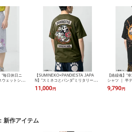
N】“毎日休日ニ
【SUMINEKO×PANDIESTA JAPA
【絡繰魂】“幸
スウェットショ
N】“スミネコとパンダ”ミリタリー風
シャツ ｜ 半
ずぼん 短パン ハ
刺繍入りTシャツ ｜ 和柄 半袖 通販
ブ からくり 和
11,000
9,790
円
円
ズ レディース
メンズ レディース ユニセックス 夏
レディース 大
 夏 夏服 グレー
夏服 オールシーズン 白 ホワイト 黒
ッグシルエット 
ブラック 紺 ネ
ブラック M L XL LL 2L 墨猫 スミネコ
L 2L XXL 3
2L 大きいサイズ 流
METHOD 流儀圧搾
イト 黒 ブラ
益
：新作アイテム