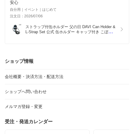
安心
自分用｜イベント｜はじめて
注文日：2026/07/06
ストラップ付缶ホルダー 父の日 DAVI Can Holder & 
L-Strap Set 公式 缶ホルダー キャップ付き こぼれ
ない 6倍保冷 飲料缶専用  フェス 海 遊び 持ち運び 
便利 ステンレス製 お手入れ簡単 手洗い 分解できる 
水洗いOK 缶オープナー フルオープンした缶も使え
る 蓋 ふた フタ
ショップ情報
会社概要・決済方法・配送方法
ショップへ問い合わせ
メルマガ登録・変更
受注・発送カレンダー