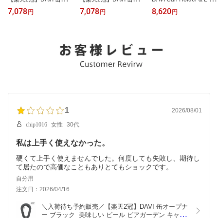
プナー シルバー 美味し
プナー ブラック 美味し
ap Set 公式 缶ホルダー
7,078
7,078
8,620
円
円
円
い ビール DAVI 公式 クラ
い ビール ビアガーデン
キャップ付き こぼれない
ファン総支援額3,000万
キャンプ 日本製 缶切り
6倍保冷 飲料缶専用 フェ
円突破 キャンプ ギフト
アウトドア MADE IN JA
ス 海 遊び 持ち運び 便利
CAMPFIRE こだわり 缶
PAN 飲料缶専用 海外缶
ステンレス製 お手入れ簡
オープナー 日本製 アウ
対応 缶ビール コンパク
単 手洗い 分解できる 水
トドア 国内缶対応 海外
ト便利 ギフト 国産 黒 キ
洗いOK 缶オープナー フ
缶対応 ビール テレビ 便
ャンプギア
ルオープンした缶も使え
利 キャンプギア
る 蓋 ふた フタ
1
2026/08/01
chip1016
女性
30代
私は上手く使えなかった。
硬くて上手く使えませんでした。何度しても失敗し、期待し
て居たので高価なこともありとてもショックです。
自分用
注文日：2026/04/16
＼入荷待ち予約販売／【楽天2冠】DAVI 缶オープナ
ー ブラック  美味しい ビール ビアガーデン キャン