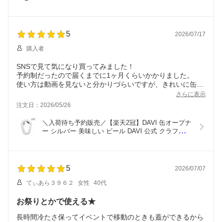
プ 日本製 缶切り アウトドア MADE IN JAPAN 飲
料缶専用 海外缶対応 缶ビール コンパクト便利 ギフ
ト 国産 黒 キャンプギア
5
2026/07/17
購入者
SNSで見て気になり買ってみました！
予約制だったので届くまでに1ヶ月くらいかかりました。
使い方は動画を見ないと分かりづらいですが、きれいに缶が
開けられるので買ってよかったです！
さらに表示
注文日：2026/05/26
＼入荷待ち予約販売／【楽天2冠】DAVI 缶オープナ
ー シルバー 美味しい ビール DAVI 公式 クラファン
総支援額3,000万円突破  キャンプ ギフト 
CAMPFIRE こだわり 缶オープナー 日本製 アウト
ドア 国内缶対応 海外缶対応 ビール テレビ 便利  キ
ャンプギア
5
2026/07/07
てぃあら３９６２
女性
40代
お祭りとかで使える★
長時間冷たさ保ってイベントで移動のときも蓋ができるから