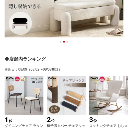
◆店舗内ランキング
更新日
：
08/09
（08/02〜08/08集計）
1
2
3
位
位
位
ダイニングチェア ラタン
椅子脚カバー チェアソッ
ロッキングチェア おしゃ