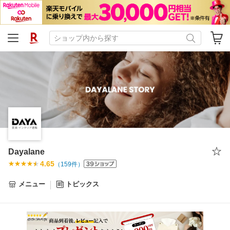
Dayalane
4.65
（
159
件）
メニュー
トピックス