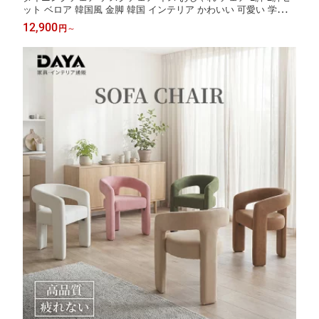
ット ベロア 韓国風 金脚 韓国 インテリア かわいい 可愛い 学習イ
ス 学習 椅子 北欧 疲れない 疲れにくい 低反発 子供 シェル ピン
12,900
円
～
ク Dayalane