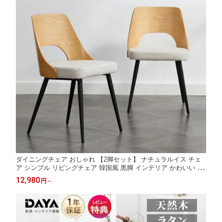
ダイニングチェア おしゃれ 【2脚セット】 ナチュラルイス チェ
ア シンプル リビングチェア 韓国風 黒脚 インテリア かわいい 可
愛い 学習イス 学習 椅子 北欧 疲れにくい 低反発 子供 シェル ピ
12,980
円
～
ンク Dayalane