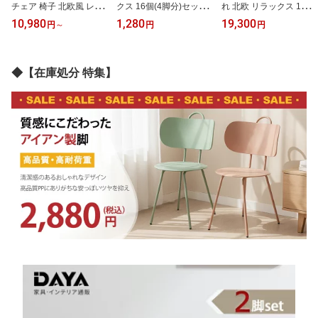
チェア 椅子 北欧風 レザ
クス 16個(4脚分)セット
れ 北欧 リラックス 1人掛
ー チェア 籐編み おしゃ
椅子足カバー シリコン
け パーソナルチェアー
10,980
1,280
19,300
円
～
円
円
れ椅子 イス 黒脚 1脚単品
脱げにくい 長方形 正方
シロ 椅子 リラックスチ
販売 チェア チェアー オ
形 イス脚 椅子 細い カバ
ェア モダン ハイバック
シャレ シェルチェア リ
ー 脚 キャップ 椅子脚キ
チェア 白 ベルベット チ
ビングチェア デスクチェ
ャップ 丸 角 傷防止 傷対
ェアー 椅子 イス 背もた
◆【在庫処分 特集】
ア 背もたれ ウッド カフ
策 フローリング テーブ
れ ひとりがけ 一人暮ら
ェチェア モダン インテ
ル チェア フェルト ソッ
し 快適な座り心地
リア
クス 騒音