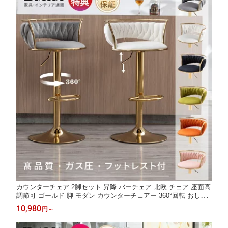
カウンターチェア 2脚セット 昇降 バーチェア 北欧 チェア 座面高
調節可 ゴールド 脚 モダン カウンターチェアー 360°回転 おしゃ
れ 昇降式椅子 高級感 ハイチェア 背もたれ付き 回転 キッチンチ
10,980
円
～
ェア ベルベット生地 Dayalane