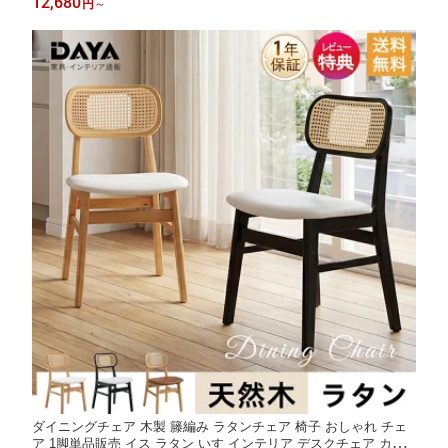
12,680
円
～
ブラック グレー 学習椅子 北欧
ダイニングチェア 木製 籐編み ラタンチェア 椅子 おしゃれ チェ
ア 1脚単品販売 イス ラタン いす インテリア デスクチェア カフ