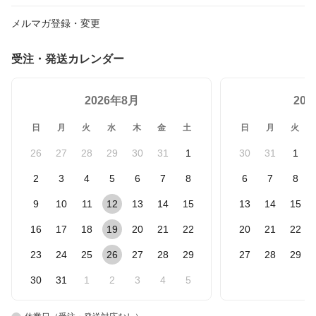
メルマガ登録・変更
受注・発送カレンダー
2026年8月
20
日
月
火
水
木
金
土
日
月
火
26
27
28
29
30
31
1
30
31
1
2
3
4
5
6
7
8
6
7
8
9
10
11
12
13
14
15
13
14
15
16
17
18
19
20
21
22
20
21
22
23
24
25
26
27
28
29
27
28
29
30
31
1
2
3
4
5