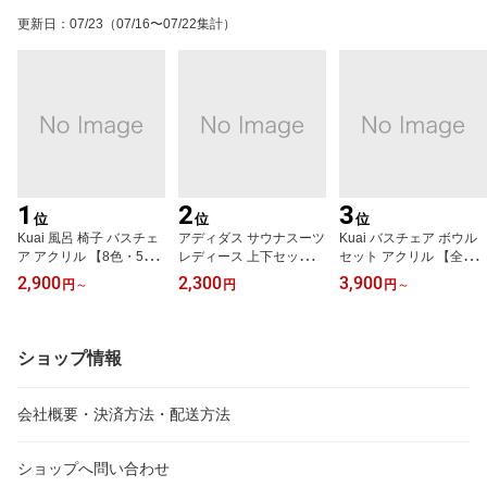
更新日
：
07/23
（07/16〜07/22集計）
1
2
3
位
位
位
Kuai 風呂 椅子 バスチェ
アディダス サウナスーツ
Kuai バスチェア ボウル
ア アクリル 【8色・5サ
レディース 上下セット a
セット アクリル 【全8
イズ】 お風呂 お風呂の
didas おしゃれ ダイエッ
色・5サイズ】 風呂 椅子
2,900
2,300
3,900
円
～
円
円
～
椅子 椅子 イス バスチェ
トスーツ ダイエットウェ
お風呂の椅子 おしゃれ
アー アクリルバスチェア
ア 大きいサイズ 発汗 ダ
バスチェアー 風呂いす
ー バススツール 風呂い
イエット ウォーキング
風呂イス 洗面器 風呂桶
す 風呂イス おしゃれ シ
減量スーツ 自宅 エステ
セット アクリルバスチェ
ショップ情報
ンプル 大きめ コの字
ア コの字
会社概要・決済方法・配送方法
ショップへ問い合わせ