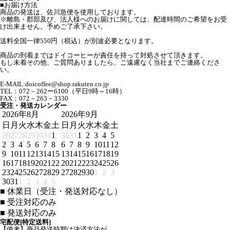
■お届け方法
商品の発送は、佐川急便を使用しております。
※離島・郡部及び、法人様へのお届けに関しては、配達時間のご希望をお受
け出来ません。予めご了承下さい。
送料全国一律550円（税込）が別途必要となります。
商品の到着まではドイコーヒーが責任を持って対処させて頂きます。
もし未着その他、ご質問ありましたら、ご遠慮なく当社までご連絡くださ
い。
E-MAIL:doicoffee@shop.rakuten.co.jp
TEL：072－262ー6100（平日9時～16時）
FAX：072－263－3330
受注・発送カレンダー
2026年8月
2026年9月
日
月
火
水
木
金
土
日
月
火
水
木
金
土
26
27
28
29
30
31
1
30
31
1
2
3
4
5
2
3
4
5
6
7
8
6
7
8
9
10
11
12
9
10
11
12
13
14
15
13
14
15
16
17
18
19
16
17
18
19
20
21
22
20
21
22
23
24
25
26
23
24
25
26
27
28
29
27
28
29
30
1
2
3
30
31
1
2
3
4
5
■
休業日（受注・発送対応なし）
■
受注対応のみ
■
発送対応のみ
宅配便[特定送料]
【備考】商品発送時期は決済方法が