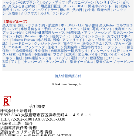
ァッション公式ブランド
|
ポイントアップ
|
ディズニーゾーン
|
サンリオゾーン
|
まち
楽
|
楽天ふるさと納税
|
日用品翌日配達
|
スーパーDEAL
|
開催中イベント一覧
|
福袋＆
初売り
|
バレンタイン
|
ホワイトデー
|
母の日
|
父の日
|
お中元
|
敬老の日
|
ハロウィ
ン
|
お歳暮
|
クリスマス
|
おせち
|
ランキング
【楽天グループ】
楽天市場
|
旅行・ホテル予約・航空券
|
本・DVD・CD
|
電子書籍 楽天Kobo
|
ゴルフ場予
約
|
レシピ
|
車検見積もり・予約
|
イベント・チケット販売
|
写真プリント
|
美容室・ヘ
アサロン予約
|
女性向け健康管理サービス
|
物流委託・アウトソーシング
|
楽天スーパー
ポイント特集
|
Rebates（ポイント提携サイト）
|
楽天ポイントカード
|
おでかけでポイ
ント
|
Rakuten Fashion
|
地方競馬
|
競輪
|
アフィリエイト
|
ネット証券（株・FX・投資信
託）
|
カードローン
|
クレジットカード
|
電子マネー
|
決済システム
|
スマホでカード決
済
|
エネルギープランニング
|
住宅ローン変動金利（固定特約付き）・フラット35
|
損害
保険・生命保険比較
|
生命保険
|
自動車保険一括見積もり
|
インターネット銀行
|
ニュー
ス・検索
|
仕事紹介
|
不動産情報
|
ブログ
|
ROOM
|
楽天モバイル
|
プロバイダ・インタ
ーネット接続
|
無料通話＆メッセージアプリ
|
電話アプリ
|
動画配信
|
占い
|
toto・
BIG
|
宝くじ（ナンバーズ4・ナンバーズ3）
|
楽天イーグルス
|
楽天グループ サービス一
覧
個人情報保護方針
© Rakuten Group, Inc.
会社概要
株式会社土居珈琲
〒592-8343 大阪府堺市西区浜寺元町４－４９６－１
TEL:072-262-6100 FAX:072-263-3330
代表者
:
土居 陽介
店舗運営責任者
:
青柳
店舗セキュリティ責任者
:
青柳