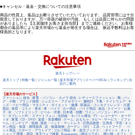
■
キャンセル・返金・交換についての注意事項
商品の性質上、返品はお断りさせていただいております。 品質管理には十分
留意しておりますが、万一容器の破損や汚損、 もしくは品質に何らかの問題
がありましたら 【土居珈琲 お客さま担当部】 までご連絡ください。 お客様
都合の返品等により楽天市場から返金が発生する場合は、 振込手数料はお客
様負担となります。
楽天トップへ >>
楽天トップ
|
特集一覧
|
ジャンル一覧
|
楽天市場アプリ
|
スーパーDEAL
|
ランキング
|
出
店のご案内
【楽天市場のサービス】
ファッション 総合
|
家電・パソコン・カメラ 総合
|
レディースファッション
|
靴
|
バッ
グ・小物・ブランド雑貨
|
ジュエリー・アクセサリー
|
腕時計
|
下着・ナイトウェア
|
キ
ッズ・ベビー用品・マタニティ
|
ダイエット・健康
|
医薬品・コンタクトレンズ・介護
用品
|
美容・コスメ・香水
|
車・バイク
|
カー用品・バイク用品
|
食品
|
スイーツ・お菓
子
|
水・ソフトドリンク
|
ビール・洋酒
|
日本酒・焼酎
|
ワイン
|
パソコン・PCパー
ツ
|
タブレットPC・スマートフォン
|
光回線・モバイル通信
|
TV・レコーダー・オーデ
ィオ
|
家電
|
CD・DVD
|
楽器・音楽機材
|
ゲーム
|
おもちゃ
|
ホビー
|
サービス・リフォ
ーム
|
インテリア・収納
|
寝具・ベッド・マットレス
|
日用品雑貨・文房具・手芸
|
キッ
チン用品・食器・調理器具
|
花・観葉植物
|
ガーデン・DIY・工具
|
ペットフード ・ ペ
ット用品
|
スポーツ・アウトドア
|
ゴルフ用品
|
本
（
楽天ブックス
） |
ポイント
|
ネット
ショップ 開業・開店
|
楽天ウェブ検索
|
R-magazine（雑誌コラボ）
|
贈り物・ギフト
|
フ