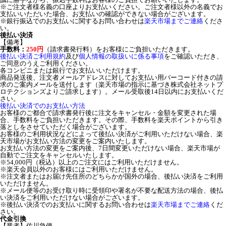
※ご注文者様名義の口座よりお支払いください。ご注文者様以外の名義でお
支払いいただいた場合、お支払いの確認ができない場合がございます。
※銀行振込でのお支払いに関するお問い合わせは
楽天市場までご連絡
くださ
い。
後払い決済
【備考】
手数料：
250円
（請求書発行料）をお客様にご負担いただきます。
後払い決済ご利用規約
及び
個人情報の取扱いに係る事項
をご確認いただき、
ご同意のうえご利用ください。
各コンビニまたは銀行でお支払いいただけます。
商品発送後、注文者メールアドレスに対してお支払い用バーコード付きの請
求のご案内メールを送付します（楽天市場の指示に基づき株式会社ネットプ
ロテクションズよりご請求します）。メール受取後14日以内にお支払いくだ
さい。
後払い決済でのお支払い方法
お客様のご都合で請求書発行後に注文をキャンセル・金額を変更された場
合、手数料をご負担いただきます。その際、手数料を楽天ポイントから引き
落としをさせていただく場合がございます。
お客様のご利用状況などによって後払い決済がご利用いただけない場合、楽
天市場がお支払い方法の変更をご案内いたします。
お支払い方法の変更をご案内後、7日間変更いただけない場合、楽天市場が
自動でご注文をキャンセルいたします。
※54,000円（税込）以上のご注文にはご利用いただけません。
※楽天会員以外のお客様にはご利用いただけません。
※注文者またはお届け先住所のどちらかが国外の場合、後払い決済をご利用
いただけません。
※メール便等のお受け取り時に受領印や署名が不要な配送方法の場合、後払
い決済をご利用いただけない場合がございます。
※後払い決済でのお支払いに関するお問い合わせは
楽天市場までご連絡
くだ
さい。
代金引換
【業者】佐川急便