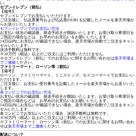
い。
セブンイレブン（前払）
【備考】
セブンイレブンでお支払いいただけます。
ご注文後に、払込票番号および払込票のURLを記載したメールを楽天市場か
らお送りいたします。
セブンイレブンでのお支払い方法
お支払い状況の確認後、発送手続きが開始いたします。お受け取り希望日を
ご指定の場合などは、お早めのお支払いをお願いいたします。
14日以内にお支払いが確認できない場合、楽天市場が自動でご注文をキャン
セルいたします。
決済手数料は無料です。
※30万円（税込）以上のご注文にはご利用いただけません。
※セブンイレブン（前払）でのお支払いに関するお問い合わせは
楽天市場ま
でご連絡
ください。
ファミリーマート、ローソン等（前払）
【備考】
ローソン、ファミリーマート、ミニストップ、セイコーマートでお支払いい
ただけます。
ご注文後に、お支払い受付番号を記載したメールを楽天市場からお送りいた
します。
各コンビニでのお支払い方法
お支払い状況の確認後、発送手続きが開始いたします。お受け取り希望日を
ご指定の場合などは、お早めのお支払いをお願いいたします。
14日以内にお支払いが確認できない場合、楽天市場が自動でご注文をキャン
セルいたします。
各コンビニでお支払いいただく場合、決済手数料は無料です。
※30万円（税込）以上のご注文にはご利用いただけません。
※ファミリーマート、ローソン等（前払）でのお支払いに関するお問い合わ
せは
楽天市場までご連絡
ください。
配送について