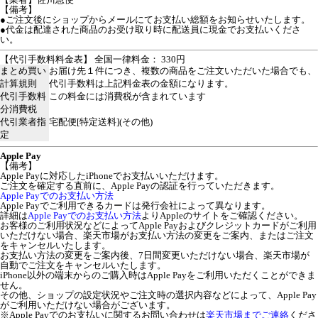
【備考】
●ご注文後にショップからメールにてお支払い総額をお知らせいたします。
●代金は配達された商品のお受け取り時に配送員に現金でお支払いくださ
い。
【代引手数料料金表】 全国一律料金： 330円
まとめ買い
お届け先１件につき、複数の商品をご注文いただいた場合でも、
計算規則
代引手数料は上記料金表の金額になります。
代引手数料
この料金には消費税が含まれています
分消費税
代引業者指
宅配便[特定送料](その他)
定
Apple Pay
【備考】
Apple Payに対応したiPhoneでお支払いいただけます。
ご注文を確定する直前に、Apple Payの認証を行っていただきます。
Apple Payでのお支払い方法
Apple Payでご利用できるカードは発行会社によって異なります。
詳細は
Apple Payでのお支払い方法
よりAppleのサイトをご確認ください。
お客様のご利用状況などによってApple Payおよびクレジットカードがご利用
いただけない場合、楽天市場がお支払い方法の変更をご案内、またはご注文
をキャンセルいたします。
お支払い方法の変更をご案内後、7日間変更いただけない場合、楽天市場が
自動でご注文をキャンセルいたします。
iPhone以外の端末からのご購入時はApple Payをご利用いただくことができま
せん。
その他、ショップの設定状況やご注文時の選択内容などによって、Apple Pay
がご利用いただけない場合がございます。
※Apple Payでのお支払いに関するお問い合わせは
楽天市場までご連絡
くださ