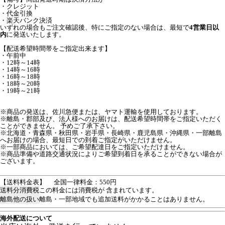
・クレジット
・代金引換
・楽天バンク決済
いずれの場合もご注文確認後、特にご指定のない場合は、最短で
4営業日以
内
に発送いたします。
【配送希望時間帯をご指定出来ます】
・午前中
・12時～14時
・14時～16時
・16時～18時
・18時～20時
・19時～21時
※商品の発送は、佐川急便または、ヤマト運輸を使用しております。
※離島・郡部及び、法人様へのお届けは、配送希望時間帯をご指定いただく
ことができません。 予めご了承下さい。
※北海道・青森県・秋田県・岩手県・長崎県・鹿児島県・沖縄県・一部離島
へお届けの場合、最短日での到着ご指定がいただけません。
※一部商品においては、ご希望配達日をご指定いただけません。
※商品準備や道路交通状況によりご希望到着日を承ることができない場合が
ございます。
【送料料金表】
全国一律料金：550円
送料分消費税
この料金には消費税が 含まれています。
離島他の扱い
離島・一部地域でも追加送料がかかることはありません。
海外配送について