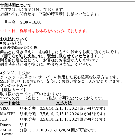
営業時間について
ご注文は24時間受け付けております。
店舗へのお問合せは、下記の時間帯にお願いいたします。
月～金 9:00－16:00
※土・日、祝祭日はお休みをいただいております。
お支払について
■お支払方法
●運送便商品代金引換
商品とお引き換えに、お届けしたものに代金をお渡し頂く方法です。
（勝手ながらお支払いは、現金に限らせていただきます。）
到着前に運送会社より、お客様にお電話が入りますので、
到着時商品と引き換えに、料金をお支払いください。
●クレジット決済
クレジット決済はSSLサーバーを利用した安心確実な決済方法です。
SSL送信いたしますので、安心してお買い物を楽しんでいただけます。
クレジットカード
【取扱カード】
取り扱いカードは以下のとおりです。
すべてのカード会社で、一括払いが可能となっております。
カード会社
支払方法
VISA
リボ,分割（3,5,6,10,12,15,18,20,24 回が可能です）
MASTER
リボ,分割（3,5,6,10,12,15,18,20,24 回が可能です）
JCB
リボ,分割（3,5,6,10,12,15,18,20,24 回が可能です）
Diners
リボ
AMEX
分割（3,5,6,10,12,15,18,20,24 回が可能です）
【備考】