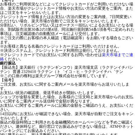
お客様のご利用状況などによってクレジットカードがご利用いただけない場
合、楽天市場がクレジットカード情報やお支払い方法の変更をご案内、また
はご注文をキャンセルいたします。
クレジットカード情報またはお支払い方法の変更をご案内後、7日間変更い
ただけない場合、楽天市場が自動でご注文をキャンセルいたします。
分割払い、リボルビング払い又はボーナス一括払いによるお支払いとなる場
合、割賦販売法第30条2の3第4項、同法施行規則第54条1項各号に定められた
事項は、注文確認後の自動配信メールにより交付します。
※ご注文の際にお客様の本人確認（電話確認等）をお願いする場合もござい
ます。
※お客様と異なる名義のクレジットカードはご利用いただけません。
※決済システム上、クレジットカード利用控は発行しておりません。
※クレジットカードでのお支払いに関するお問い合わせは
楽天市場までご連
絡
ください。
銀行振込
【振込先】楽天銀行（ラクテンギンコウ）楽天市場支店（ラクテンイチバシ
テン） 普通 2329410 ラクテン（ト゛イコ－ヒ－ラクテンイチハ゛テン
※この口座の権利は楽天グループ株式会社が保有しています。
【備考】
ご注文後、お支払いに関するご案内メールを楽天市場からお送りいたしま
す。
お支払い状況の確認後、発送手続きが開始いたします。
ショップが金額を変更した場合、お客様のご注文時と楽天市場からのお支払
いに関するご案内メール送信時で金額が異なります。
お支払いに関するご案内メールに記載の金額をご確認のうえ、お支払いくだ
さい。
14日以内にお支払いが確認できない場合、楽天市場が自動でご注文をキャン
セルいたします。
振込の取扱時間はご利用される金融機関のホームページなどを予めご確認く
ださい。連休時など、銀行窓口でお振込みができない場合は、ATMやネット
バンキングにてお振込みください。
誠に勝手ながら、振込手数料はお客様のご負担でお願いいたします。