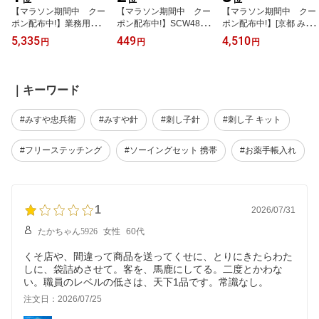
【マラソン期間中 クー
【マラソン期間中 クー
【マラソン期間中 クー
ポン配布中!】業務用まと
ポン配布中!】SCW480-S
ポン配布中!】[京都 みす
め売り 人八印 唐打紐 め
CW50 サンリオキャラク
や忠兵衛 公式] 女神印 糸
5,335
449
4,510
円
円
円
がね結び(二重叶結び) 同
ターズ「シナモロール」
切りはさみ本打105mm
色100本 お守り紐 (取り
2個付きワッペン シー
(メール便可) ≪送料
寄せ品) (メール便可)
ル・アイロン両用タイ
無料≫
≪送料無料≫
プ (取り寄せ品) (メー
｜キーワード
ル便可)
#みすや忠兵衛
#みすや針
#刺し子針
#刺し子 キット
#フリーステッチング
#ソーイングセット 携帯
#お薬手帳入れ
1
2026/07/31
たかちゃん5926
女性
60代
くそ店や、間違って商品を送ってくせに、とりにきたらわた
しに、袋詰めさせて。客を、馬鹿にしてる。二度とかわな
い。職員のレベルの低さは、天下1品です。常識なし。
注文日：2026/07/25