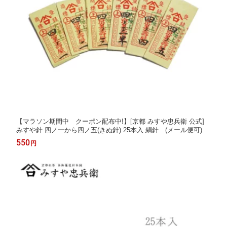
【マラソン期間中 クーポン配布中!】[京都 みすや忠兵衛 公式]
みすや針 四ノ一から四ノ五(きぬ針) 25本入 絹針 (メール便可)
550
円