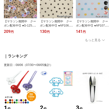
【マラソン期間中 クー
【マラソン期間中 クー
【マラソン期間中 クー
ポン配布中!】●G-1252-1
ポン配布中!】●AP1060H
ポン配布中!】●AP1070H
◆KOKKA ムーミン フラ
ねこたま 綿 シーチング
ねこたま 綿 オックス 生
209
130
141
円
円
円
ワー柄 綿 オックス 生
生地 (10cm単位) (メ
地 (10cm単位) (メー
地 (10cm単位) (メー
ール便可)
ル便可)
もっと見る
ル便可)
｜ランキング
更新日
：
08/06
（07/30〜08/05集計）
1
2
3
位
位
位