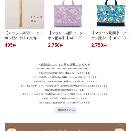
【マラソン期間中 クー
【マラソン期間中 クー
【マラソン期間中 クー
ポン配布中!】●[京都 みす
ポン配布中!】●CG-3999-
ポン配布中!】●CG-3980-
や忠兵衛 公式] 竹尺(もの
1A クロミ KUROMI レッ
1A ポケットモンスター
495
2,750
2,750
円
円
円
さし) 1尺cm付 単品 (メ
スンバッグ (メール便
レッスンバッグ (メール
ール便不可)
可)
便可)