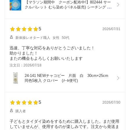
【マラソン期間中　クーポン配布中!】802444 サー
クルパレット むら染め (パネル販売) シーチング 生
地 (パネル販売)　(約50cm単位)　(ﾒｰﾙ便可)
5
2026/07/31
新体操レオタード職人
女性
50代
迅速、丁寧な対応をありがとうございました！
助かりました！
またの機会もよろしくお願いいたします
注文日：2026/07/18
24-141 NEWチャコピー　片面　白　30cm×25cm　
同色5枚入 クロバー　(ﾒｰﾙ便可)
5
2026/07/30
購入者
子どもとタイダイ染めをするために購入しました。まだ使用
していませんが、使用するのが楽しみです。注文から発送ま