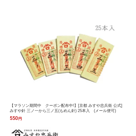
【マラソン期間中 クーポン配布中!】[京都 みすや忠兵衛 公式]
みすや針 三ノ一から三ノ五(もめん針) 25本入 (メール便可)
550
円