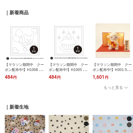
ール便可)
こポーチ 和柄 和風で着
送料無料≫
物にもよく合う 持ってる
｜新着商品
だけで女子力アップ!
(メール便可)
【マラソン期間中 クー
【マラソン期間中 クー
【マラソン期間中 クー
ポン配布中!】H1008 オ
ポン配布中!】H1005 オ
ポン配布中!】H301-562
リムパス 刺し子 花ふき
リムパス 刺し子花ふきん
未とひょうたん あみぐる
484
484
1,601
円
円
円
ん くま(白) みんなできち
カップケーキ 白 刺し子
み キット 干支 ハマナ
ゃうシリーズ 刺し子布
布 (メール便可)
カ (取り寄せ品) (メー
もっと見る
(メール便可)
ル便不可)
｜新着生地