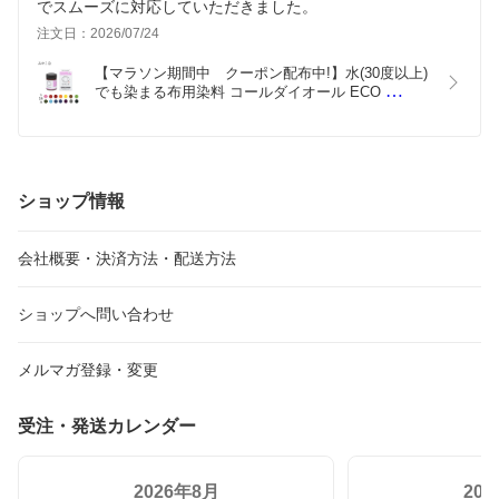
でスムーズに対応していただきました。
注文日：2026/07/24
【マラソン期間中　クーポン配布中!】水(30度以上)
でも染まる布用染料 コールダイオール ECO 
(20g)　(ﾒｰﾙ便不可)
ショップ情報
会社概要・決済方法・配送方法
ショップへ問い合わせ
メルマガ登録・変更
受注・発送カレンダー
2026年8月
20