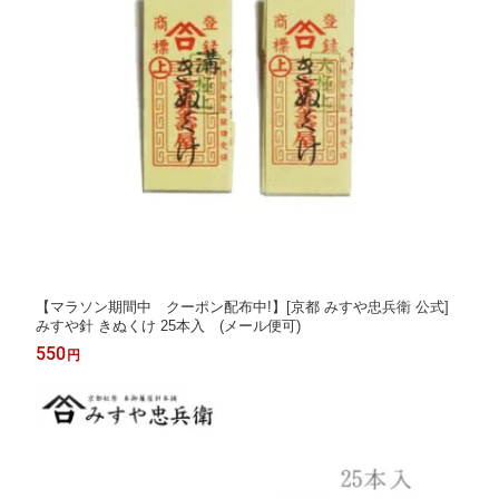
【マラソン期間中 クーポン配布中!】[京都 みすや忠兵衛 公式]
みすや針 きぬくけ 25本入 (メール便可)
550
円