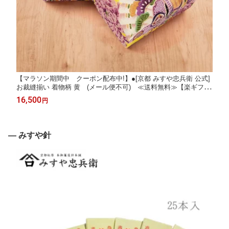
【マラソン期間中 クーポン配布中!】●[京都 みすや忠兵衛 公式]
お裁縫揃い 着物柄 黄 (メール便不可) ≪送料無料≫【楽ギフ_
のし】【楽ギフ_のし宛書】
16,500
円
― みすや針