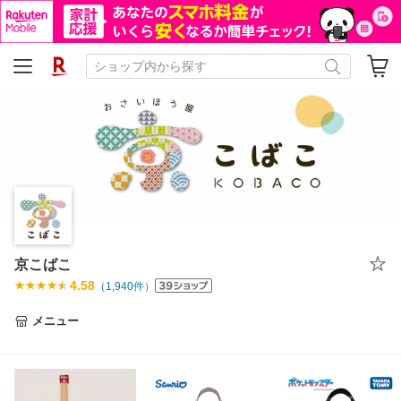
京こばこ
4.58
（
1,940
件）
メニュー