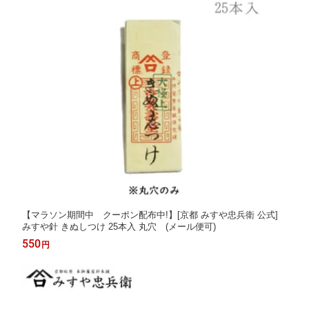
【マラソン期間中 クーポン配布中!】[京都 みすや忠兵衛 公式]
みすや針 きぬしつけ 25本入 丸穴 (メール便可)
550
円