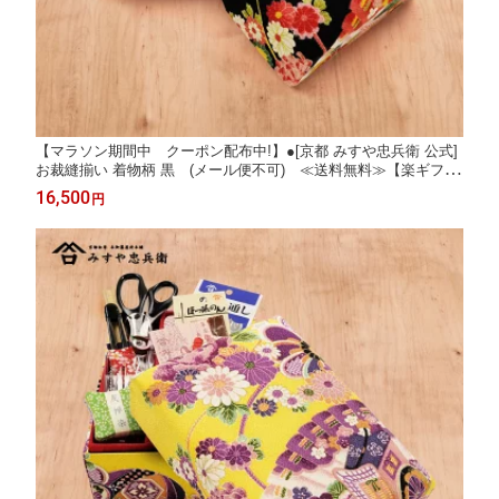
【マラソン期間中 クーポン配布中!】●[京都 みすや忠兵衛 公式]
お裁縫揃い 着物柄 黒 (メール便不可) ≪送料無料≫【楽ギフ_
のし】【楽ギフ_のし宛書】
16,500
円