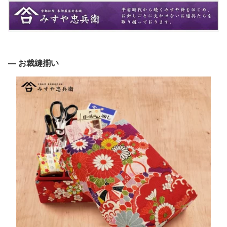
― お裁縫揃い