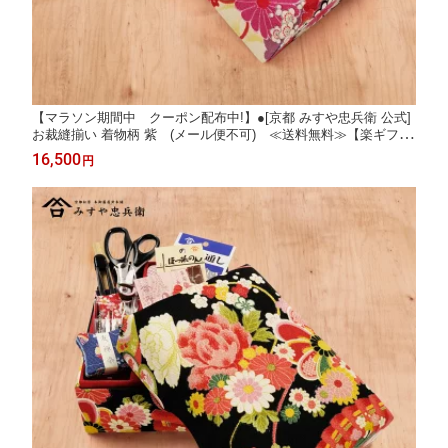
【マラソン期間中 クーポン配布中!】●[京都 みすや忠兵衛 公式]
お裁縫揃い 着物柄 紫 (メール便不可) ≪送料無料≫【楽ギフ_
のし】【楽ギフ_のし宛書】
16,500
円