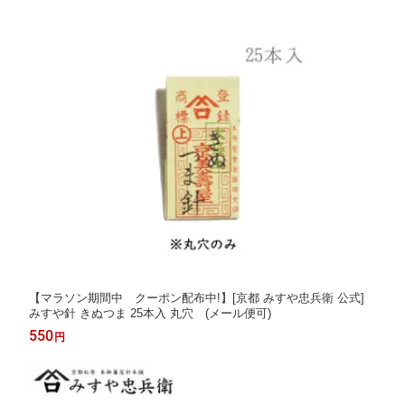
【マラソン期間中 クーポン配布中!】[京都 みすや忠兵衛 公式]
みすや針 きぬつま 25本入 丸穴 (メール便可)
550
円