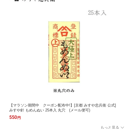
【マラソン期間中 クーポン配布中!】[京都 みすや忠兵衛 公式]
みすや針 もめんぬい 25本入 丸穴 (メール便可)
550
円
もっと見る