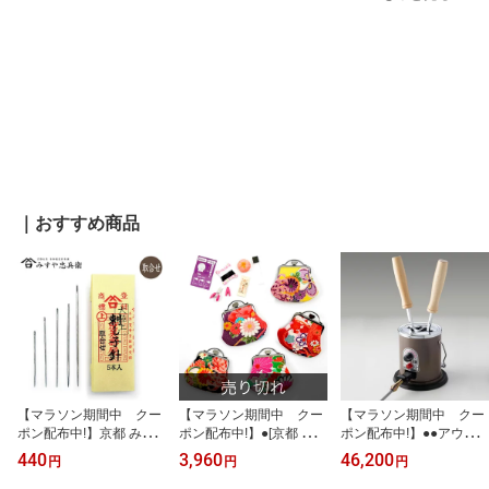
｜おすすめ商品
【マラソン期間中 クー
【マラソン期間中 クー
【マラソン期間中 クー
ポン配布中!】京都 みす
ポン配布中!】●[京都 みす
ポン配布中!】●●アウト
や忠兵衛 刺し子針 (特
や忠兵衛 公式] おでかけ
レット● [京都 みすや忠兵
440
3,960
46,200
円
円
円
短〜特長 取合せ) 5種各1
セット(着物柄) 携帯用裁
衛 公式] 電化コテ2丁立
本入 溝穴 みすや針 (メ
縫セット はんなりなでし
て (メール便不可) ≪