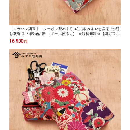
【マラソン期間中 クーポン配布中!】●[京都 みすや忠兵衛 公式]
お裁縫揃い 着物柄 赤 (メール便不可) ≪送料無料≫【楽ギフ_
のし】【楽ギフ_のし宛書】
16,500
円