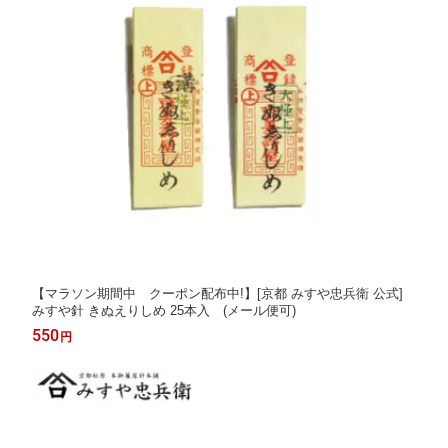
【マラソン期間中 クーポン配布中!】[京都 みすや忠兵衛 公式]
みすや針 きぬえりしめ 25本入 (メール便可)
550
円