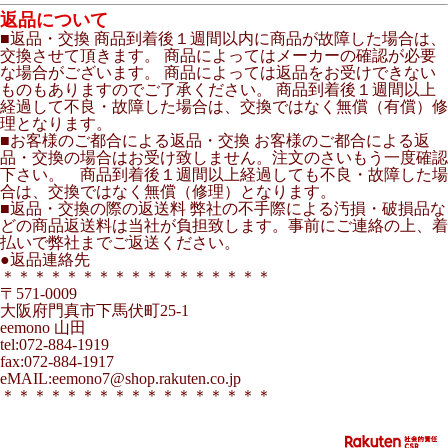
返品について
■返品・交換 商品到着後１週間以内に商品が故障した場合は、
交換させて頂きます。 商品によってはメーカーの確認が必要
な場合がございます。 商品によっては返品をお受けできない
ものもありますのでご了承ください。 商品到着後１週間以上
経過して不良・故障した場合は、交換ではなく無償（有償）修
理となります。
■お客様のご都合による返品・交換 お客様のご都合による返
品・交換の場合はお受け致しません。注文のさいもう一度確認
下さい。 商品到着後１週間以上経過しても不良・故障した場
合は、交換ではなく無償（修理）となります。
■返品・交換の際の返送料 弊社の不手際による汚損・破損品な
どの商品返送料は当社が負担致します。事前にご連絡の上、着
払いで弊社までご返送ください。
●返品連絡先
＊＊＊＊＊＊＊＊＊＊＊＊＊＊＊＊＊
〒571-0009
大阪府門真市下馬伏町25-1
eemono 山田
tel:072-884-1919
fax:072-884-1917
eMAIL:eemono7@shop.rakuten.co.jp
＊＊＊＊＊＊＊＊＊＊＊＊＊＊＊＊＊