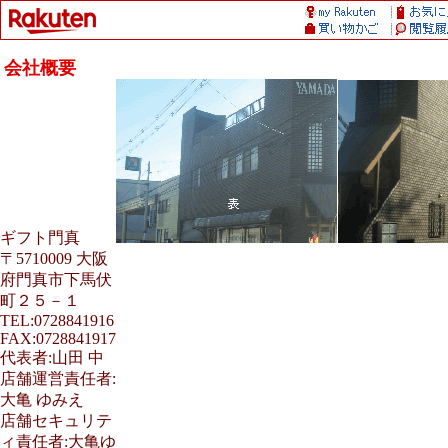
会社概要
ギフト門真
〒5710009 大阪
府門真市下馬伏
町２５－１
TEL:0728841916
FAX:0728841917
代表者:山田 中
店舗運営責任者:
大亀 ゆみえ
店舗セキュリテ
ィ責任者:大亀ゆ