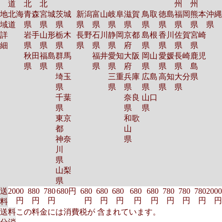
道
北
北
州
州
地
北海
青森
宮城
茨城
新潟
富山
岐阜
滋賀
鳥取
徳島
福岡
熊本
沖縄
域
道
県
県
県
県
県
県
県
県
県
県
県
県
詳
岩手
山形
栃木
長野
石川
静岡
京都
島根
香川
佐賀
宮崎
細
県
県
県
県
県
県
府
県
県
県
県
秋田
福島
群馬
福井
愛知
大阪
岡山
愛媛
長崎
鹿児
県
県
県
県
県
府
県
県
県
島
埼玉
三重
兵庫
広島
高知
大分
県
県
県
県
県
県
県
千葉
奈良
山口
県
県
県
東京
和歌
都
山
神奈
県
川
県
山梨
県
送
2000
880
780
680円
680
680
680
680
680
780
780
780
2000
円
円
円
円
円
円
円
円
円
円
円
円
料
送料
この料金には消費税が 含まれています。