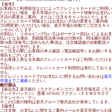
【備考】
お客様のご利用状況などによってクレジットカードがご利用い
ただけない場合、楽天市場がクレジットカード情報やお支払い
方法の変更をご案内、またはご注文をキャンセルいたします。
クレジットカード情報またはお支払い方法の変更をご案内後、
7日間変更いただけない場合、楽天市場が自動でご注文をキャ
ンセルいたします。
分割払い、リボルビング払い又はボーナス一括払いによるお支
払いとなる場合、割賦販売法第30条2の3第4項、同法施行規則
第54条1項各号に定められた事項は、注文確認後の自動配信メ
ールにより交付します。
※ご注文の際にお客様の本人確認（電話確認等）をお願いする
場合もございます。
※お客様と異なる名義のクレジットカードはご利用いただけま
せん。
※決済システム上、クレジットカード利用控は発行しておりま
せん。
※クレジットカードでのお支払いに関するお問い合わせは
楽天
市場までご連絡
ください。
銀行振込
【振込先】楽天銀行（ラクテンギンコウ）楽天市場支店（ラク
テンイチバシテン） 普通 2476102 ラクテン（ＥＥＭＯＮＯラ
クテンイチハ゛テン
※この口座の権利は楽天グループ株式会社が保有しています。
【備考】
ご注文後、お支払いに関するご案内メールを楽天市場からお送