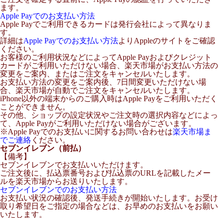
ます。
Apple Payでのお支払い方法
Apple Payでご利用できるカードは発行会社によって異なりま
す。
詳細は
Apple Payでのお支払い方法
よりAppleのサイトをご確認
ください。
お客様のご利用状況などによってApple Payおよびクレジット
カードがご利用いただけない場合、楽天市場がお支払い方法の
変更をご案内、またはご注文をキャンセルいたします。
お支払い方法の変更をご案内後、7日間変更いただけない場
合、楽天市場が自動でご注文をキャンセルいたします。
iPhone以外の端末からのご購入時はApple Payをご利用いただく
ことができません。
その他、ショップの設定状況やご注文時の選択内容などによっ
て、Apple Payがご利用いただけない場合がございます。
※Apple Payでのお支払いに関するお問い合わせは
楽天市場ま
でご連絡
ください。
セブンイレブン（前払）
【備考】
セブンイレブンでお支払いいただけます。
ご注文後に、払込票番号および払込票のURLを記載したメー
ルを楽天市場からお送りいたします。
セブンイレブンでのお支払い方法
お支払い状況の確認後、発送手続きが開始いたします。お受け
取り希望日をご指定の場合などは、お早めのお支払いをお願い
いたします。