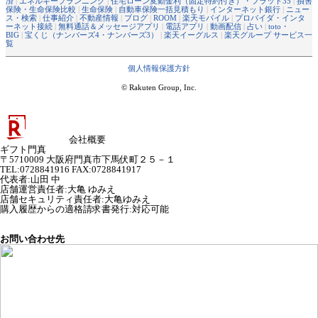
済
|
エネルギープランニング
|
住宅ローン変動金利（固定特約付き）・フラット35
|
損害
保険・生命保険比較
|
生命保険
|
自動車保険一括見積もり
|
インターネット銀行
|
ニュー
ス・検索
|
仕事紹介
|
不動産情報
|
ブログ
|
ROOM
|
楽天モバイル
|
プロバイダ・インタ
ーネット接続
|
無料通話＆メッセージアプリ
|
電話アプリ
|
動画配信
|
占い
|
toto・
BIG
|
宝くじ（ナンバーズ4・ナンバーズ3）
|
楽天イーグルス
|
楽天グループ サービス一
覧
個人情報保護方針
© Rakuten Group, Inc.
会社概要
ギフト門真
〒5710009 大阪府門真市下馬伏町２５－１
TEL:0728841916 FAX:0728841917
代表者
:
山田 中
店舗運営責任者
:
大亀 ゆみえ
店舗セキュリティ責任者
:
大亀ゆみえ
購入履歴からの適格請求書発行:対応可能
お問い合わせ先