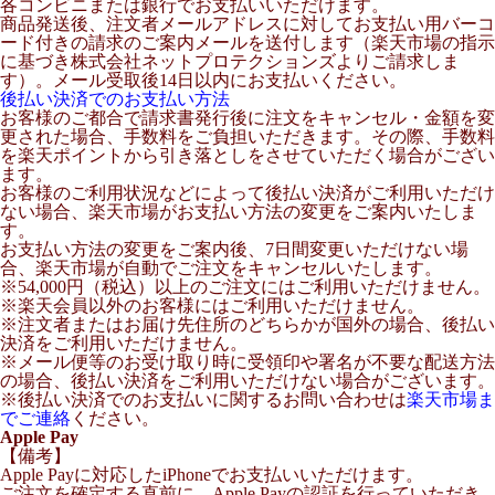
各コンビニまたは銀行でお支払いいただけます。
商品発送後、注文者メールアドレスに対してお支払い用バーコ
ード付きの請求のご案内メールを送付します（楽天市場の指示
に基づき株式会社ネットプロテクションズよりご請求しま
す）。メール受取後14日以内にお支払いください。
後払い決済でのお支払い方法
お客様のご都合で請求書発行後に注文をキャンセル・金額を変
更された場合、手数料をご負担いただきます。その際、手数料
を楽天ポイントから引き落としをさせていただく場合がござい
ます。
お客様のご利用状況などによって後払い決済がご利用いただけ
ない場合、楽天市場がお支払い方法の変更をご案内いたしま
す。
お支払い方法の変更をご案内後、7日間変更いただけない場
合、楽天市場が自動でご注文をキャンセルいたします。
※54,000円（税込）以上のご注文にはご利用いただけません。
※楽天会員以外のお客様にはご利用いただけません。
※注文者またはお届け先住所のどちらかが国外の場合、後払い
決済をご利用いただけません。
※メール便等のお受け取り時に受領印や署名が不要な配送方法
の場合、後払い決済をご利用いただけない場合がございます。
※後払い決済でのお支払いに関するお問い合わせは
楽天市場ま
でご連絡
ください。
Apple Pay
【備考】
Apple Payに対応したiPhoneでお支払いいただけます。
ご注文を確定する直前に、Apple Payの認証を行っていただき