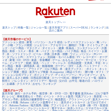
楽天トップへ >>
楽天トップ
|
特集一覧
|
ジャンル一覧
|
楽天市場アプリ
|
スーパーDEAL
|
ランキング
|
出
店のご案内
【楽天市場のサービス】
ファッション 総合
|
家電・パソコン・カメラ 総合
|
レディースファッション
|
靴
|
バッ
グ・小物・ブランド雑貨
|
ジュエリー・アクセサリー
|
腕時計
|
下着・ナイトウェア
|
キ
ッズ・ベビー用品・マタニティ
|
ダイエット・健康
|
医薬品・コンタクトレンズ・介護
用品
|
美容・コスメ・香水
|
車・バイク
|
カー用品・バイク用品
|
食品
|
スイーツ・お菓
子
|
水・ソフトドリンク
|
ビール・洋酒
|
日本酒・焼酎
|
ワイン
|
パソコン・PCパー
ツ
|
タブレットPC・スマートフォン
|
光回線・モバイル通信
|
TV・レコーダー・オーデ
ィオ
|
家電
|
CD・DVD
|
楽器・音楽機材
|
ゲーム
|
おもちゃ
|
ホビー
|
サービス・リフォ
ーム
|
インテリア・収納
|
寝具・ベッド・マットレス
|
日用品雑貨・文房具・手芸
|
キッ
チン用品・食器・調理器具
|
花・観葉植物
|
ガーデン・DIY・工具
|
ペットフード ・ ペ
ット用品
|
スポーツ・アウトドア
|
ゴルフ用品
|
本
（
楽天ブックス
） |
ポイント
|
ネット
ショップ 開業・開店
|
楽天ウェブ検索
|
R-magazine（雑誌コラボ）
|
贈り物・ギフト
|
フ
ァッション公式ブランド
|
ポイントアップ
|
ディズニーゾーン
|
サンリオゾーン
|
まち
楽
|
楽天ふるさと納税
|
日用品翌日配達
|
スーパーDEAL
|
開催中イベント一覧
|
福袋＆
初売り
|
バレンタイン
|
ホワイトデー
|
母の日
|
父の日
|
お中元
|
敬老の日
|
ハロウィ
ン
|
お歳暮
|
クリスマス
|
おせち
|
ランキング
【楽天グループ】
楽天市場
|
旅行・ホテル予約・航空券
|
本・DVD・CD
|
電子書籍 楽天Kobo
|
ゴルフ場予
約
|
レシピ
|
車検見積もり・予約
|
イベント・チケット販売
|
写真プリント
|
美容室・ヘ
アサロン予約
|
女性向け健康管理サービス
|
物流委託・アウトソーシング
|
楽天スーパー
ポイント特集
|
Rebates（ポイント提携サイト）
|
楽天ポイントカード
|
おでかけでポイ
ント
|
Rakuten Fashion
|
地方競馬
|
競輪
|
アフィリエイト
|
ネット証券（株・FX・投資信
託）
|
カードローン
|
クレジットカード
|
電子マネー
|
決済システム
|
スマホでカード決