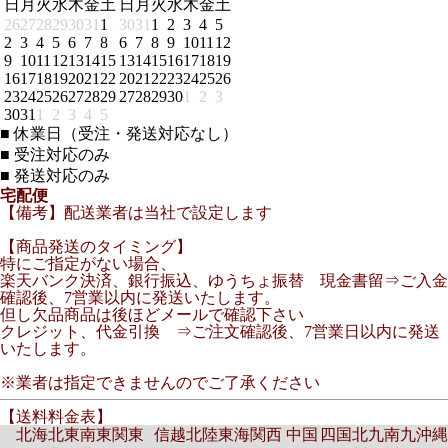
日
月
火
水
木
金
土
日
月
火
水
木
金
土
26
27
28
29
30
31
1
30
31
1
2
3
4
5
2
3
4
5
6
7
8
6
7
8
9
10
11
12
9
10
11
12
13
14
15
13
14
15
16
17
18
19
16
17
18
19
20
21
22
20
21
22
23
24
25
26
23
24
25
26
27
28
29
27
28
29
30
1
2
3
30
31
1
2
3
4
5
■
休業日（受注・発送対応なし）
■
受注対応のみ
■
発送対応のみ
宅配便
【備考】配送業者は当社で設定します
【商品発送のタイミング】
特にご指定がない場合、
楽天バンク決済、銀行振込、ゆうちょ振替 現金書留⇒ご入金
確認後、7営業以内に発送いたします。
但し欠品商品は後ほどメールで確認下さい
クレジット、代金引換 ⇒ご注文確認後、7営業日以内に発送
いたします。
※業者は指定できませんのでご了承ください
【送料料金表】
北海
北東
南東
関東
信越
北陸
東海
関西
中国
四国
北九
南九
沖縄