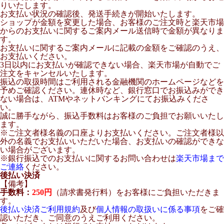
りいたします。
お支払い状況の確認後、発送手続きが開始いたします。
ショップが金額を変更した場合、お客様のご注文時と楽天市場
からのお支払いに関するご案内メール送信時で金額が異なりま
す。
お支払いに関するご案内メールに記載の金額をご確認のうえ、
お支払いください。
3日以内にお支払いが確認できない場合、楽天市場が自動でご
注文をキャンセルいたします。
振込の取扱時間はご利用される金融機関のホームページなどを
予めご確認ください。連休時など、銀行窓口でお振込みができ
ない場合は、ATMやネットバンキングにてお振込みくださ
い。
誠に勝手ながら、振込手数料はお客様のご負担でお願いいたし
ます。
※ご注文者様名義の口座よりお支払いください。ご注文者様以
外の名義でお支払いいただいた場合、お支払いの確認ができな
い場合がございます。
※銀行振込でのお支払いに関するお問い合わせは
楽天市場まで
ご連絡
ください。
後払い決済
【備考】
手数料：
250円
（請求書発行料）をお客様にご負担いただきま
す。
後払い決済ご利用規約
及び
個人情報の取扱いに係る事項
をご確
認いただき、ご同意のうえご利用ください。