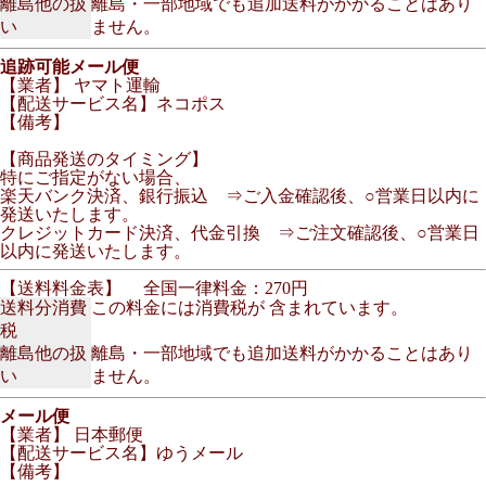
離島他の扱
離島・一部地域でも追加送料がかかることはあり
い
ません。
追跡可能メール便
【業者】 ヤマト運輸
【配送サービス名】ネコポス
【備考】
【商品発送のタイミング】
特にご指定がない場合、
楽天バンク決済、銀行振込 ⇒ご入金確認後、○営業日以内に
発送いたします。
クレジットカード決済、代金引換 ⇒ご注文確認後、○営業日
以内に発送いたします。
【送料料金表】
全国一律料金：270円
送料分消費
この料金には消費税が 含まれています。
税
離島他の扱
離島・一部地域でも追加送料がかかることはあり
い
ません。
メール便
【業者】 日本郵便
【配送サービス名】ゆうメール
【備考】