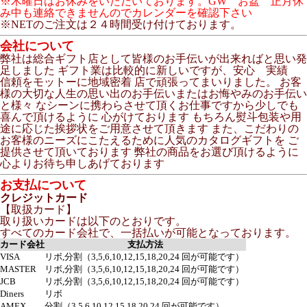
※木曜日はお休みをいただいております。GW お盆 正月休
み中も連絡できませんのでカレンダーを確認下さい
※NETのご注文は２４時間受け付けております。
会社について
弊社は総合ギフト店として皆様のお手伝いが出来ればと思い発
足しました ギフト業は比較的に新しいですが、安心 実績
信頼をモットーに地域密着 店で頑張ってまいりました。 お客
様の大切な人生の思い出のお手伝いまたはお悔やみのお手伝い
と様々 なシーンに携わらさせて頂くお仕事ですから少しでも
喜んで頂けるように 心がけております もちろん熨斗包装や用
途に応じた挨拶状をご用意させて頂きます また、こだわりの
お客様のニーズにこたえるために人気のカタログギフトを ご
提供させて頂いております 弊社の商品をお選び頂けるように
心よりお待ち申しあげております
お支払について
クレジットカード
【取扱カード】
取り扱いカードは以下のとおりです。
すべてのカード会社で、一括払いが可能となっております。
カード会社
支払方法
VISA
リボ,分割（3,5,6,10,12,15,18,20,24 回が可能です）
MASTER
リボ,分割（3,5,6,10,12,15,18,20,24 回が可能です）
JCB
リボ,分割（3,5,6,10,12,15,18,20,24 回が可能です）
Diners
リボ
AMEX
分割（3,5,6,10,12,15,18,20,24 回が可能です）