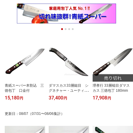
青紙スーパー本割込 三
ダマスカス33層鎚目 シ
堺孝行 33層槌目ダマス
徳包丁 口金付
グネチャー・ユーティリ
カス 三徳包丁 180mm
ティ・カスタムナイフ12
15,180
37,400
17,908
円
円
円
0銅メッシュ
更新日
：
08/07
（07/31〜08/06集計）