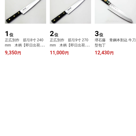
1
2
3
位
位
位
正広別作 筋引8寸 240
正広別作 筋引9寸 270
堺石藤 青鋼本割込 牛刀
mm 木柄【即日出荷
mm 木柄【即日出荷
型包丁
品】
品】
9,350
11,000
12,430
円
円
円