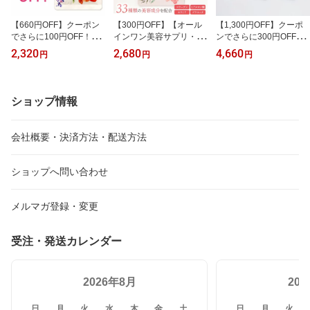
【660円OFF】クーポン
【300円OFF】【オール
【1,300円OFF】クーポ
でさらに100円OFF！
インワン美容サプリ・コ
ンでさらに300円OFF！
【NHKあさイチでおなじ
ラワン Cola One】皮膚
エクオールワン2袋セッ
2,320
2,680
4,660
円
円
円
み・産婦人科専門医・監
科専門医推奨！ビタミン
ト （1日2粒）ハーゲン
修】エクオールワン30日
C最大量配合でリニュー
ダッツ・ギフト券をプレ
分 45種類の厳選成分を
アル！ゆらぎ世代のため
ゼント(1注文12,000円以
配合 ハーゲンダッツ・ギ
の美容サプリ 33種の厳
上のご注文で） 45種類
ショップ情報
フト券をプレゼント(1注
選成分で美容をサポー
の厳選成分を配合 チェ
文12,000円以上のご注文
ト！コラーゲン、ヒアル
ストツリー、フランス海
で）【定期購入 初回1,49
ロン酸、プラセンタ、セ
岸松樹皮などハーブ成分
会社概要・決済方法・配送方法
0円 今だけ50%OFF！ 2
ラミドなどの美容成分を
を贅沢配合
回目以降2,180円】
配合！
ショップへ問い合わせ
メルマガ登録・変更
受注・発送カレンダー
2026年8月
20
日
月
火
水
木
金
土
日
月
火