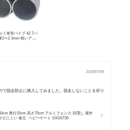
アルミ単管パイプ 42.7パ
肉厚2〜2.3mm 軽いアルミ
ーデン パイプ DIY 園
支柱 ガーデニング 家庭
電 クランプ 単管パイプ
タンカン
2026/07/06
ので脱走防止に購入してみました。脱走しないことを祈り
m 奥行15cm 高さ70cm アルミフェンス 目隠し 屋外
ビにくい 衝立  ベビーゲート SXG0730