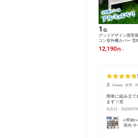
1
位
グッドデザイン賞受賞
コン室外機カバー 雪対
ミエアコンカバー お
12,190
円
～
組み立て式 ベランダ 
リア マンション 室外
くい 軽い 簡単 雨対策 K
B-108 KB-114【土
butaata
女性
3
簡単に組み立て
ます！笑
注文日：2026/07/0
≪即納≫
 室内 