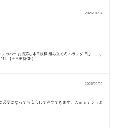
2026/04/04
コンカバー お洒落な木目模様 組み立て式 ベランダ 日よ
B-114 【土日出荷OK】
2026/02/09
に必要になっても安心して注文できます。Ａｍａｚｏｎよ