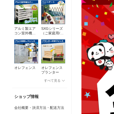
アルミ製エア
SXGシリーズ
コン室外機カ
（ご家庭用/ペ
バー
ットゲート）
オレフェンス
オレフェンス
プランター
すべて見る
ショップ情報
会社概要・決済方法・配送方法