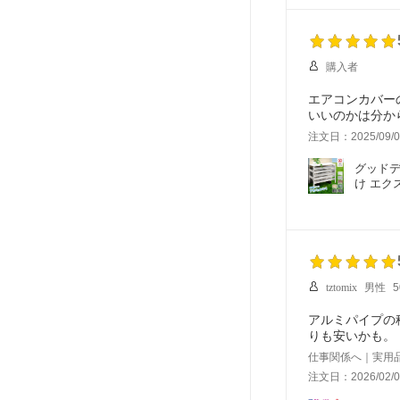
購入者
エアコンカバー
注文日：2025/09/0
グッドデ
け エクス
tztomix
男性
アルミパイプの
りも安いかも。
仕事関係へ｜実用
注文日：2026/02/0