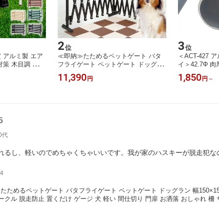
2
3
位
位
 アルミ製 エア
≪即納≫たためるペットゲート バタ
＜ACT-427 
策 木目調 アル
フライゲート ペットゲート ドッグラ
イ＞42.7Φ 
洒落な木目模様
ン 幅150×150cm 奥行15cm 高さ70cm
製単管パイプ ガ
11,390
1,850
円
円
～
日よけ エクステ
アルミフェンス 目隠し 屋外 室内 サ
芸棚 果樹棚 
機ラック 錆びに
ークル 脱走防止 置くだけ ゲージ 犬
菜園 太陽光発
B-90 KB-93 K
軽い 間仕切り 門扉 お洒落 おしゃれ
ジョイント 
日出荷OK】
柵 サビにくい 衝立 ベビーゲート SX
G0730
5
0代
れるし、軽いのでめちゃくちゃいいです。我が家のハスキーが脱走犯な
4
たためるペットゲート バタフライゲート ペットゲート ドッグラン 幅150×150c
サークル 脱走防止 置くだけ ゲージ 犬 軽い 間仕切り 門扉 お洒落 おしゃれ 柵 サ