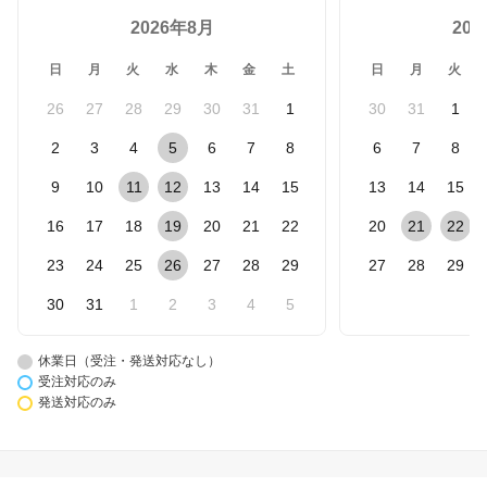
2026年8月
20
日
月
火
水
木
金
土
日
月
火
26
27
28
29
30
31
1
30
31
1
2
3
4
5
6
7
8
6
7
8
9
10
11
12
13
14
15
13
14
15
16
17
18
19
20
21
22
20
21
22
23
24
25
26
27
28
29
27
28
29
30
31
1
2
3
4
5
休業日（受注・発送対応なし）
受注対応のみ
発送対応のみ