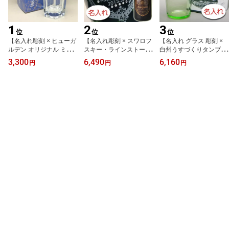
1
2
3
位
位
位
【名入れ彫刻 × ヒューガ
【名入れ彫刻 × スワロフ
【名入れ グラス 彫刻 ×
ルデン オリジナル ミニ
スキー・ラインストーン
白州うすづくりタンブラ
グラス / Hoegaarden / メ
デコレーション × ロジャ
ー / 1脚 / メーカー箱】名
3,300
6,490
6,160
円
円
円
ーカー箱】名入れ ビア
ー グラート カヴァ ロゼ
入れ ハイボール グラス
グラス 名前入り プレゼ
ブリュット 750ml 正規 /
名前入り プレゼント 名
ント 名入り ギフト 名前
金ギフト箱】彫刻 ボトル
入り ギフト 名入れ 名入
入れ ビール ビヤー グラ
名前入り 名前入れ オリ
り 名前入り 名前入れ サ
ス 人気 オリジナル
ジナル プレゼント ラベ
ントリー 白州 ウイスキ
ル ギフト レリーフ シャ
ー ハイボール ジョッキ
ンペン
グラス