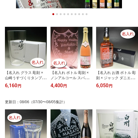
【名入れ グラス 彫刻 ×
【名入れ ボトル 彫刻 ×
【名入れ お酒 ボトル 彫
山崎うすづくりタンブラ
ノンアルコール スパーク
刻 × ジャック ダニエル
ー / 1脚 / クラフト箱】名
リングワイン / デュク・
ブラック 正規 700ml / メ
6,160
4,400
6,050
円
円
円
入れ ハイボール グラス
ドゥ・モンターニュ ロゼ
ーカー箱】Jack Daniel's
名前入り プレゼント 名
/ ギフト箱】デュック 名
BLACK LABEL old No.7
入り ギフト 名入れ 名入
前入り 名前入れ オリジ
Whiskey 名入り ボトル
更新日
：
08/06
（07/30〜08/05集計）
り 名前入り 名前入れ サ
ナル プレゼント ラベル
プレゼント ラベル レリ
ントリー 山崎 ウイスキ
刻印 レリーフ
ーフ 名前入り ウイスキ
ー ハイボール ジョッキ
ー オリジナル ギフト 刻
グラス
印