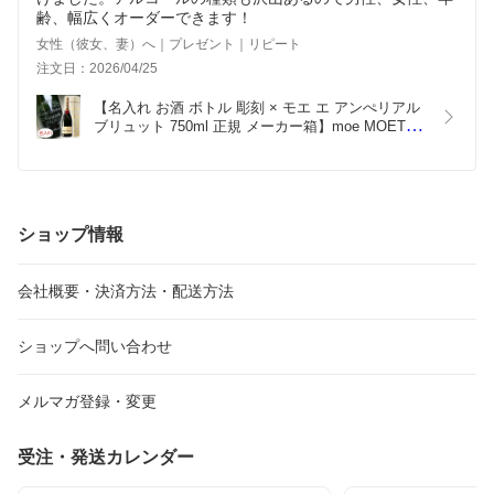
齢、幅広くオーダーできます！
女性（彼女、妻）へ｜プレゼント｜リピート
注文日：2026/04/25
【名入れ お酒 ボトル 彫刻 × モエ エ アンぺリアル 
ブリュット 750ml 正規 メーカー箱】moe MOET 
CHANDON Champagne 彫刻 ボトル シャンペン 名
前入り 名前入れ オリジナル プレゼント ラベル ギ
フト レリーフ 結婚祝い 結婚記念 還暦祝い 誕生日
祝い 定年 退職祝 退職記念
ショップ情報
会社概要・決済方法・配送方法
ショップへ問い合わせ
メルマガ登録・変更
受注・発送カレンダー