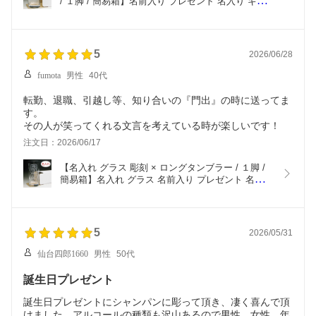
/ １脚 / 簡易箱】名前入り プレゼント 名入り ギフ
ト 名前入れ タンブラー グラス フリーグラス
5
2026/06/28
fumota
男性
40代
転勤、退職、引越し等、知り合いの『門出』の時に送ってま
す。
その人が笑ってくれる文言を考えている時が楽しいです！
注文日：2026/06/17
【名入れ グラス 彫刻 × ロングタンブラー / １脚 / 
簡易箱】名入れ グラス 名前入り プレゼント 名入り 
ギフト 名前入れ タンブラー グラス フリーグラス
5
2026/05/31
仙台四郎1660
男性
50代
誕生日プレゼント
誕生日プレゼントにシャンパンに彫って頂き、凄く喜んで頂
けました。アルコールの種類も沢山あるので男性、女性、年