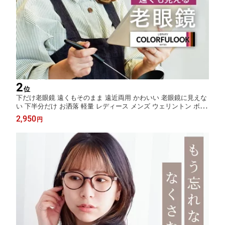
2
位
下だけ老眼鏡 遠くもそのまま 遠近両用 かわいい 老眼鏡に見えな
い 下半分だけ お洒落 軽量 レディース メンズ ウェリントン ボス
トン カラフルック 名古屋眼鏡 ケース付き ブラック ブラウン CO
2,950
円
LORFULOOK コンタクトと併用 CP-A