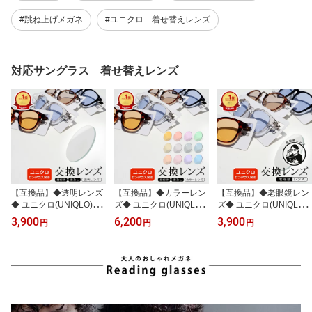
#跳ね上げメガネ
#ユニクロ 着せ替えレンズ
対応サングラス 着せ替えレンズ
【互換品】◆透明レンズ
【互換品】◆カラーレン
【互換品】◆老眼鏡レン
◆ ユニクロ(UNIQLO)サ
ズ◆ ユニクロ(UNIQLO)
ズ◆ ユニクロ(UNIQLO)
ングラス対応 交換レンズ
サングラス対応 交換レン
サングラス対応 交換レン
3,900
6,200
3,900
円
円
円
（純正品ではございませ
ズ（純正品ではございま
ズ（純正品ではございま
ん）対応モデル限定 着せ
せん）対応モデル限定 着
せん）対応モデル限定 着
替え 度付き 度入り 伊達
せ替え 度付き 度入り 日
せ替え 度付き 度入り シ
めがね 紫外線 UVカット
本製レンズ 紫外線 UVカ
ニアグラス リーディング
クリア メンズ レディー
ット 色付き メンズ レデ
グラス 紫外線 UVカット
ス 当店オリジナル CP-B
ィース 当店オリジナル C
メンズ レディース 当店
P-B
オリジナル CP-B