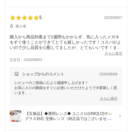
ん）対応モデル限定 着せ替え 度付き 度入り 日本製
レンズ 紫外線 UVカット 色付き メンズ レディース 
当店オリジナル CP-B
5
2026/08/07
購入者
購入から商品到着まで1週間もかからず、気に入ったメガネ
をすぐ使うことができてとても嬉しかったです！コスパがよ
いので少し品質を心配してましたが、とてもいいです！また
利用させて貰いたいと思います！
さらに表示
注文日：2026/08/03
ショップからのコメント
2026/08/08
レビューのご投稿に心より感謝申し上げます！
お気に入りの眼鏡をすぐにお使いいただけたようで大変嬉しく思
います。
品質についてもご満足いただき、安心いたしました。
さらに表示
このたびは当店をご利用いただき、誠にありがとうございまし
た。
また気になるフレームがございましたら、ぜひ当店にお任せくだ
【互換品】◆透明レンズ◆ ユニクロ(UNIQLO)サン
さい。
グラス対応 交換レンズ（純正品ではございませ
カラーレンズもおすすめです！
ん）対応モデル限定 着せ替え 度付き 度入り 伊達め
またの機会をスタッフ一同、心よりお待ちしております。
がね 紫外線 UVカット クリア メンズ レディース 当