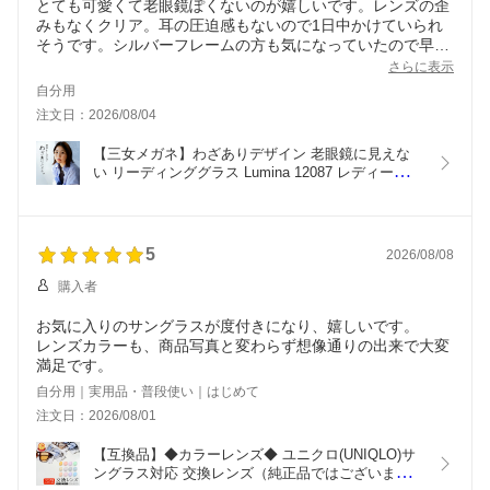
とても可愛くて老眼鏡ぽくないのが嬉しいです。レンズの歪
みもなくクリア。耳の圧迫感もないので1日中かけていられ
そうです。シルバーフレームの方も気になっていたので早速
リピしたいと思います。
さらに表示
自分用
注文日：2026/08/04
【三女メガネ】わざありデザイン 老眼鏡に見えな
い リーディンググラス Lumina 12087 レディース 
おしゃれ ボストン 初めて シニアグラス メタルフレ
ーム 男女兼用 40代 50代  1.0 1.5 2.0 2.5 3.0 3.5 高
見え 華奢 人気  プレゼント フジコン CP-A
5
2026/08/08
購入者
お気に入りのサングラスが度付きになり、嬉しいです。
レンズカラーも、商品写真と変わらず想像通りの出来で大変
満足です。
自分用｜実用品・普段使い｜はじめて
注文日：2026/08/01
【互換品】◆カラーレンズ◆ ユニクロ(UNIQLO)サ
ングラス対応 交換レンズ（純正品ではございませ