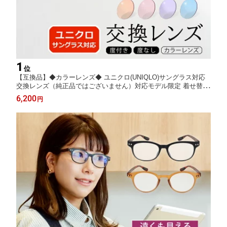
1
位
【互換品】◆カラーレンズ◆ ユニクロ(UNIQLO)サングラス対応
交換レンズ（純正品ではございません）対応モデル限定 着せ替え
度付き 度入り 日本製レンズ 紫外線 UVカット 色付き メンズ レデ
6,200
円
ィース 当店オリジナル CP-B