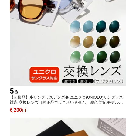
5
位
【互換品】◆サングラスレンズ◆ ユニクロ(UNIQLO)サングラス
対応 交換レンズ（純正品ではございません）濃色 対応モデル限
定 着せ替え 度付き 度入り 日本製レンズ 紫外線 UVカット メンズ
6,200
円
レディース 当店オリジナル CP-B