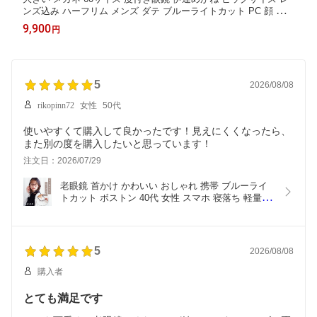
ンズ込み ハーフリム メンズ ダテ ブルーライトカット PC 顔 が
大きい 白 ホワイト XXL 2415
9,900
円
5
2026/08/08
rikopinn72
女性
50代
使いやすくて購入して良かったです！見えにくくなったら、
また別の度を購入したいと思っています！
注文日：2026/07/29
老眼鏡 首かけ かわいい おしゃれ 携帯 ブルーライ
トカット ボストン 40代 女性 スマホ 寝落ち 軽量 
PC カカル 名古屋眼鏡 レディース ブラック ブラウ
ン
5
2026/08/08
購入者
とても満足です