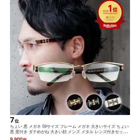
7
位
ちょい 悪 メガネ 59サイズ フレーム メガネ 大きいサイズ ちょい
悪 度付き ダテめがね 大きい顔 メンズ メタル レンズ付きセット
ビッグフレーム 十字架 伊達メガネ CROSS-OVER バイクや車好
9,900
円