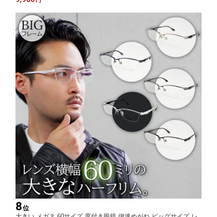
きの方に
8
位
大きい メガネ 60サイズ 度付き眼鏡 伊達めがね ビッグサイズ レ