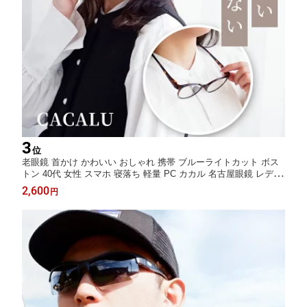
3
位
老眼鏡 首かけ かわいい おしゃれ 携帯 ブルーライトカット ボス
トン 40代 女性 スマホ 寝落ち 軽量 PC カカル 名古屋眼鏡 レディ
ース ブラック ブラウン
2,600
円