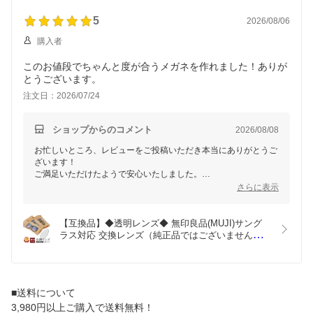
店オリジナル CP-B
5
2026/08/06
購入者
このお値段でちゃんと度が合うメガネを作れました！ありが
とうございます。
注文日：2026/07/24
ショップからのコメント
2026/08/08
お忙しいところ、レビューをご投稿いただき本当にありがとうご
ざいます！
ご満足いただけたようで安心いたしました。
また気になるフレームがございましたら、次回はぜひカラーレン
さらに表示
ズもご検討くださいね。スタッフ一同、またのご利用を心よりお
待ちしております！
【互換品】◆透明レンズ◆ 無印良品(MUJI)サング
ラス対応 交換レンズ（純正品ではございません）
対応モデル限定 着せ替え 度付き 度入り 伊達めがね 
紫外線 UVカット クリア メンズ レディース 当店オ
リジナル CP-B
■送料について
3,980円以上ご購入で送料無料！