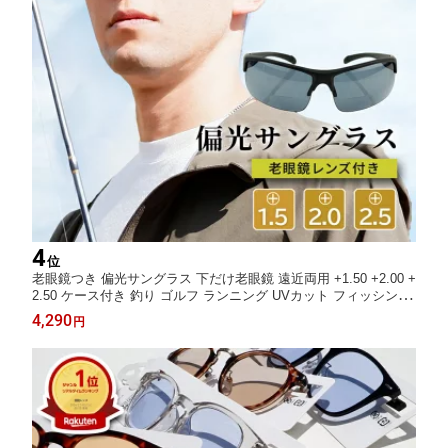
4
位
老眼鏡つき 偏光サングラス 下だけ老眼鏡 遠近両用 +1.50 +2.00 +
2.50 ケース付き 釣り ゴルフ ランニング UVカット フィッシン
グ、登山、ドライブ、ジョギング、マラソン、トレッキング、サ
4,290
円
イクリング、ロードバイク、農業、アウトドア、エギング、船の
操縦、大工仕事、審判