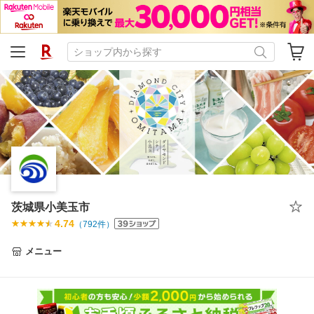
茨城県小美玉市
4.74
（
792
件）
メニュー