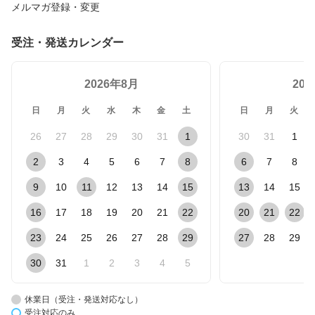
メルマガ登録・変更
受注・発送カレンダー
2026年8月
20
日
月
火
水
木
金
土
日
月
火
26
27
28
29
30
31
1
30
31
1
2
3
4
5
6
7
8
6
7
8
9
10
11
12
13
14
15
13
14
15
16
17
18
19
20
21
22
20
21
22
23
24
25
26
27
28
29
27
28
29
30
31
1
2
3
4
5
休業日（受注・発送対応なし）
受注対応のみ