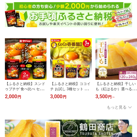
お芋 おいも おやつ お菓
cm 22cm 30センチ 22セ
スムージー 330ml 選べる
子 和菓子 和スイーツ ほ
ンチ 50メートル 長め ク
12本入 24本入 野菜生活
しいも ほし芋 柔らかい
レハ ニュークレラップ
野菜ジュース 青汁 紙パ
ダイエット スイーツ 砂
切りやすい パッと切れる
ック 野菜生活スムージー
糖不使用
キッチン用品 台所 らっ
ジュース KAGOME kago
ぷ まとめ買い
me 備蓄 長期保存 砂糖不
使用
【ふるさと納税】スンド
【ふるさと納税】ココイ
【ふるさと納税】干しい
ゥブチゲ 食べ比べ セッ
チ お試し 3種セット カレ
も（紅はるか）選べる 1
ト お試し辛口 中辛 ダイ
ーうどん カレースンドゥ
20g/240g お試し ポスト
2,000
3,000
3,500
円
円
円
～
ショー 韓国 韓国料理 チ
ブ カレー麻婆豆腐 CoCo
イン配送 ダイエット 小
ゲ 時短 常温保存 鍋 鍋つ
壱番屋監修 ダイショー
分け 和スイーツ ギフト
もっと見る
ゆ 簡単 買い回り 2,000円
常温保存 簡単 時短 非常
プレゼント 国産 茨城県
ポッキリ 茨城県 小美玉
食 お手軽 スパイシー カ
産 べにはるか さつまい
市 47-CV
レー 茨城県 小美玉市 47-
も サツマイモ お芋 おい
CU
も おやつ お菓子 干しい
も ほしいも ほし芋 鶴田
商店 12-AF 12-AI