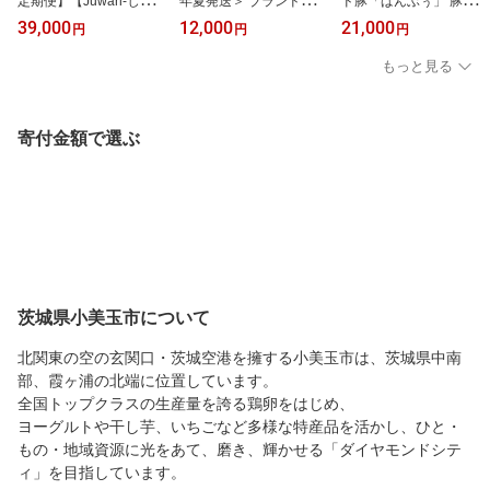
定期便】【Juwari-じゅわ
年夏発送＞ ブランドとう
ド豚「ばんぶぅ」 豚バラ
り-】お楽しみとうもろこ
もろこし【Juwari-じゅわ
スライス 1.5kg (250g x 6
39,000
12,000
21,000
円
円
円
し 4kg以上 野菜 41-G
り-】ドルチェドリーム
パック) 豚バラ肉 豚バラ
約4kg以上（8〜10本入
スライス 豚ばら 小分け
もっと見る
り） とうもろこし トウ
豚肉 うす切り 薄切り 国
モロコシ 朝採り 産地直
産 茨城県産 たっぷり 1.5
送 数量限定 期間限定 夏
キロ しゃぶしゃぶ 豚し
季限定 甘い コーン お取
ゃぶ 焼肉 焼き肉 お鍋 ぶ
寄付金額で選ぶ
り寄せ 贈り物 ギフト 贈
た肉 ギフト プレゼント 4
答 野菜 41-C
2-K
茨城県小美玉市について
北関東の空の玄関口・茨城空港を擁する小美玉市は、茨城県中南
部、霞ヶ浦の北端に位置しています。
全国トップクラスの生産量を誇る鶏卵をはじめ、
ヨーグルトや干し芋、いちごなど多様な特産品を活かし、ひと・
もの・地域資源に光をあて、磨き、輝かせる「ダイヤモンドシテ
ィ」を目指しています。