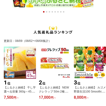
更新日
：
08/09
（08/02〜08/08集計）
1
2
3
位
位
位
【ふるさと納税】 干し芋
【ふるさと納税】 NEW
【ふるさと納税】 カゴメ
選べる容量 360g～45kg
クレラップ 50m 2種類 セ
野菜生活100 Smoothie
小分け 干しいも 国産 紅
ット 本数が選べる 4本 8
（ スムージー ） グリー
7,500
17,000
8,000
円
～
円
～
円
～
はるか 茨城 べにはるか
本 クレラップ レギュラ
ンスムージー ビタミンス
さつまいも サツマイモ
ー ミニ ラップ 日用品 30
ムージー ベリー&ざくろ