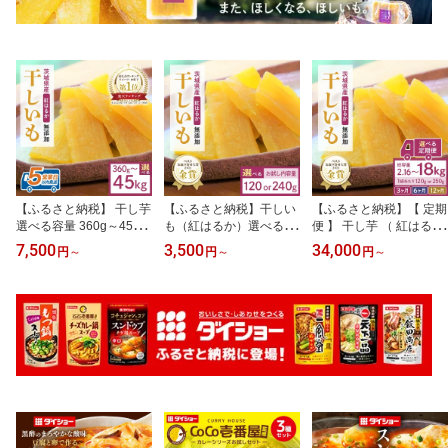
【ふるさと納税】 干し芋
【ふるさと納税】干しい
【ふるさと納税】【 定期
選べる容量 360g～45kg
も（紅はるか）選べる 1
便 】 干し芋 （ 紅はるか
小分け 干しいも 国産 紅
20g/240g お試し ポスト
）選べる 3か月 6か月 12
7,500
3,500
34,000
円
～
円
～
円
～
はるか 茨城 べにはるか
イン配送 ダイエット 小
か月 干しいも ほしいも
さつまいも サツマイモ
分け 和スイーツ ギフト
ほし芋 小分け 720g 960
お芋 おいも おやつ お菓
プレゼント 国産 茨城県
g 1.5kg ギフト 国産 茨城
子 和菓子 和スイーツ ほ
産 べにはるか さつまい
県産 紅はるか べにはる
しいも ほし芋 柔らかい
も サツマイモ お芋 おい
か さつまいも サツマイ
ダイエット スイーツ 砂
も おやつ お菓子 干しい
モ おやつ お菓子 12-L 12
糖不使用
も ほしいも ほし芋 鶴田
-M 12-N 12-T 12-U 12-V
商店 12-AF 12-AI
12-W 12-X 12-Y