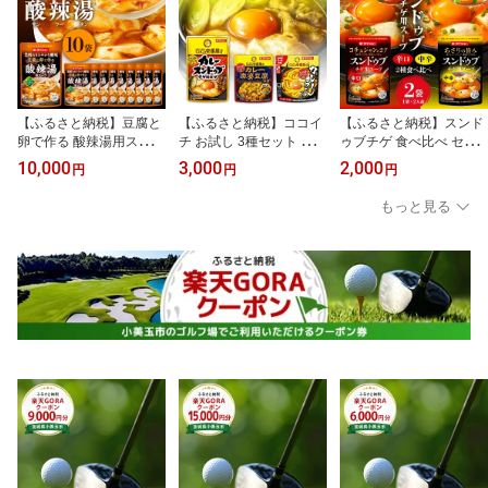
【ふるさと納税】豆腐と
【ふるさと納税】ココイ
【ふるさと納税】スンド
卵で作る 酸辣湯用スープ
チ お試し 3種セット カレ
ゥブチゲ 食べ比べ セッ
10個 入り ストレートタ
ーうどん カレースンドゥ
ト お試し辛口 中辛 ダイ
10,000
3,000
2,000
円
円
円
イプ ダイショー 酸辣湯
ブ カレー麻婆豆腐 CoCo
ショー 韓国 韓国料理 チ
スープ スープのもと ス
壱番屋監修 ダイショー
ゲ 時短 常温保存 鍋 鍋つ
もっと見る
ープの素 中華 サンラー
常温保存 簡単 時短 非常
ゆ 簡単 買い回り 2,000円
タン 簡単調理 時短 ギフ
食 お手軽 スパイシー カ
ポッキリ 茨城県 小美玉
ト つゆ スープ 茨城県 小
レー 茨城県 小美玉市 47-
市 47-CV
美玉市 47-CB
CU