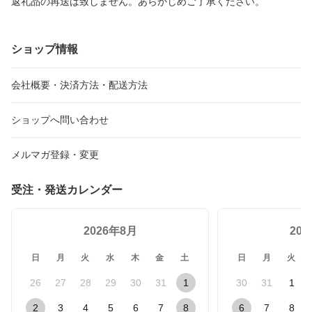
返礼品の再送は致しません。あらかじめご了承ください。
ショップ情報
会社概要・決済方法・配送方法
ショップへ問い合わせ
メルマガ登録・変更
受注・発送カレンダー
2026年8月
20
日
月
火
水
木
金
土
日
月
火
26
27
28
29
30
31
1
30
31
1
2
3
4
5
6
7
8
6
7
8