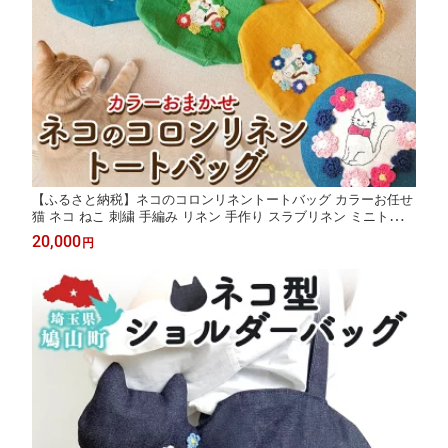
【ふるさと納税】ネコのコロンリネントートバッグ カラーお任せ
猫 ネコ ねこ 刺繍 手編み リネン 手作り スラブリネン ミニトート
バッグ 裏地付き 内ポケット お出かけ 雑貨 豆ねこ 埼玉県 鳩山町
20,000
円