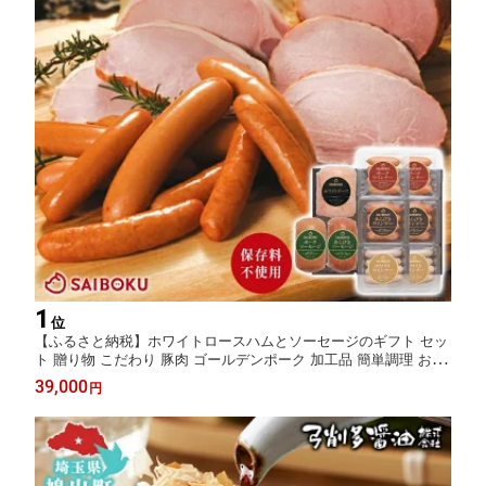
1
位
【ふるさと納税】ホワイトロースハムとソーセージのギフト セッ
ト 贈り物 こだわり 豚肉 ゴールデンポーク 加工品 簡単調理 おつ
まみ おかず お弁当 朝食 定番 サイボク 埼玉県 鳩山町
39,000
円