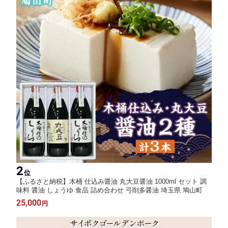
2
位
【ふるさと納税】木桶 仕込み醤油 丸大豆醤油 1000ml セット 調
味料 醤油 しょうゆ 食品 詰め合わせ 弓削多醤油 埼玉県 鳩山町
25,000
円