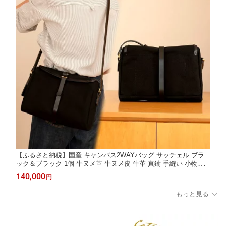
【ふるさと納税】国産 キャンバス2WAYバッグ サッチェル ブラ
ック＆ブラック 1個 牛ヌメ革 牛ヌメ皮 牛革 真鍮 手縫い 小物入
れ ハンドバッグ ショルダーバッグ オリジナル レザー シンプル
140,000
円
ハンドメイド 日本製 ギフト 贈り物 送料無料 埼玉県 鳩山町
もっと見る