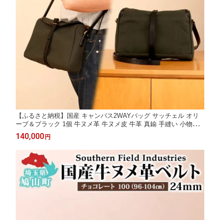
【ふるさと納税】国産 キャンバス2WAYバッグ サッチェル オリ
ーブ＆ブラック 1個 牛ヌメ革 牛ヌメ皮 牛革 真鍮 手縫い 小物入
れ ハンドバッグ ショルダーバッグ オリジナル レザー シンプル
140,000
円
ハンドメイド 日本製 ギフト 贈り物 送料無料 埼玉県 鳩山町