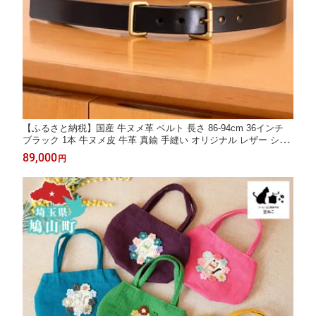
【ふるさと納税】国産 牛ヌメ革 ベルト 長さ 86-94cm 36インチ
ブラック 1本 牛ヌメ皮 牛革 真鍮 手縫い オリジナル レザー シン
プル ハンドメイド 日本製 ギフト 贈り物 送料無料 埼玉県 鳩山町
89,000
円