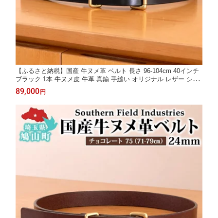
【ふるさと納税】国産 牛ヌメ革 ベルト 長さ 96-104cm 40インチ
ブラック 1本 牛ヌメ皮 牛革 真鍮 手縫い オリジナル レザー シン
プル ハンドメイド 日本製 ギフト 贈り物 送料無料 埼玉県 鳩山町
89,000
円