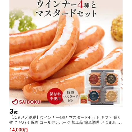
3
位
【ふるさと納税】ウインナー4種とマスタードセット ギフト 贈り
物 こだわり 豚肉 ゴールデンポーク 加工品 簡単調理 おつまみ お
かず お弁当 朝食 定番 サイボク 埼玉県 鳩山町
14,000
円