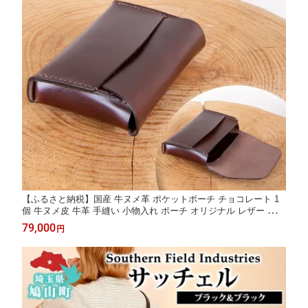
【ふるさと納税】国産 牛ヌメ革 ポケットポーチ チョコレート 1
個 牛ヌメ皮 牛革 手縫い 小物入れ ポーチ オリジナル レザー シン
プル ハンドメイド 日本製 ギフト 贈り物 送料無料 埼玉県 鳩山町
79,000
円