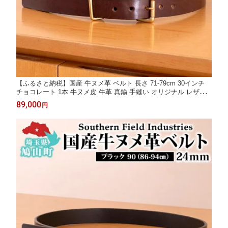
【ふるさと納税】国産 牛ヌメ革 ベルト 長さ 71-79cm 30インチ
チョコレート 1本 牛ヌメ皮 牛革 真鍮 手縫い オリジナル レザー
シンプル ハンドメイド 日本製 ギフト 贈り物 送料無料 埼玉県 鳩
89,000
円
山町