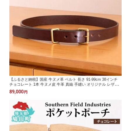
【ふるさと納税】国産 牛ヌメ革 ベルト 長さ 91-99cm 38インチ
チョコレート 1本 牛ヌメ皮 牛革 真鍮 手縫い オリジナル レザー
シンプル ハンドメイド 日本製 ギフト 贈り物 送料無料 埼玉県 鳩
89,000
円
山町