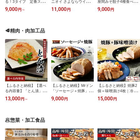
る！3タイプ 定番スコ
ニオイ さよならウイルス
座間みそ餃子4種食べ比
ーン6種類 | 季節 限定 ス
【高機能除菌消臭スプレ
べセット 40個入り（10
9,000
11,000
9,000
円
～
円
円
イーツ お菓子 菓子 卵不
ー】DABRINSE 500mlス
個×4袋）｜ぎょうざ ギ
使用 冷凍 詰め合せ 人気
プレー | ダブリンス 除菌
ョウザ 味噌 おつまみ お
定番 ミルク レモン チョ
スプレー 消臭スプレー
かず 惣菜 簡単調理 中華
コ 抹茶 あんこ メープル
防カビ 空間除菌 ペット
グルメ お取り寄せ 冷凍
🥩精肉・肉加工品
バジル チーズ ※離島へ
消臭 衣類消臭 キッチン
小分け
の配送不可
除菌 食中毒予防 マスク
トイレ 安心安全 ※離島
への配送不可
【ふるさと納税】【選べ
【ふるさと納税】Mrドン
【ふるさと納税】焼豚2
る内容量】「とん漬」5
「ソーセージ＋焼豚」｜
個＋味噌漬け4枚｜冷蔵
～16枚入り｜冷蔵配送
豚 絶品 燻製 粗挽き 肉 食
配送 肉 豚肉 ラーメンの
13,000
9,000
15,000
円
～
円
円
肉 豚肉 味噌漬 相模名物
べ応え バーベキュー 焼
お供 名物 神奈川県 座間
神奈川県 座間市 ※離島
肉 パーティー おつまみ
市
への配送不可
おもてなし グルメ お取
り寄せ BBQ 神奈川県 座
🥟惣菜・加工食品
間市