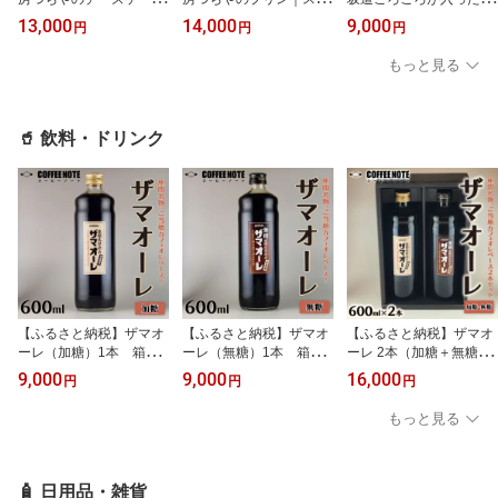
｜スイーツ ケーキ デザ
ーツ ケーキ デザート 菓
菓子 詰め合わせ（10ケ
13,000
14,000
9,000
円
円
円
ート 菓子 お菓子 洋菓子
子 お菓子 洋菓子
入）｜クッキー 焼きドー
ナツ特産品 洋菓子 お菓
もっと見る
子 スイーツ ※離島への
配送不可
🥤 飲料・ドリンク
【ふるさと納税】ザマオ
【ふるさと納税】ザマオ
【ふるさと納税】ザマオ
ーレ（加糖）1本 箱入
ーレ（無糖）1本 箱入
ーレ 2本（加糖＋無糖）
り｜カフェオレ ギフト
り｜カフェオレ ギフト
箱入り｜カフェオレ ギフ
9,000
9,000
16,000
円
円
円
シロップ 甘い カフェオ
カフェオレベース 天然水
ト シロップ 甘い カフェ
レベース 天然水使用 希
使用 希釈 珈琲 コーヒー
オレベース 天然水使用
もっと見る
釈 珈琲 コーヒー 神奈川
神奈川県 座間市◇
希釈 珈琲 コーヒー 神奈
県 座間市◇
川県 座間市◇
🧴 日用品・雑貨