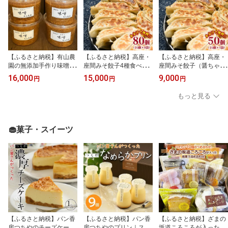
【ふるさと納税】有山農
【ふるさと納税】高座・
【ふるさと納税】高座・
園の無添加手作り味噌72
座間みそ餃子4種食べ比
座間みそ餃子（醤ちゃ
0g×4パック｜味噌 特産
べ2倍セット 80個入り
ん）50個(10個×5袋)｜
16,000
15,000
9,000
円
円
円
品 発酵食品 美味しい お
（10個×8袋）｜ぎょうざ
ぎょうざ ギョウザ 味噌
味噌汁 出汁 無添加 手作
ギョウザ 味噌 おつまみ
おつまみ おかず 惣菜 簡
もっと見る
り 人気 身体に優しい神
おかず 惣菜 簡単調理 中
単調理 中華 グルメ お取
奈川県 座間市 ※離島へ
華 グルメ お取り寄せ 冷
り寄せ 冷凍 小分け
の配送不可
凍 小分け
🧁菓子・スイーツ
【ふるさと納税】パン香
【ふるさと納税】パン香
【ふるさと納税】ざまの
房つちやのチーズケーキ
房つちやのプリン｜スイ
坂道ころころが入った 焼