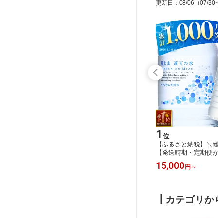
更新日
：
08/06
（07/30
10
1
位
位
し コー
【ふるさと納税】 マグカップ ステン
【ふるさと納税】＼総
 ホワイ
レス オリジナル 名入れ可能 保温 保
【発送時期・定期便
とうきび
冷 オーダーメイド アウトドア 魔法び
蒼天の水 ＜ラベルレス＞
14,000
15,000
円
～
円
～
農家直送
ん構造 取っ手付き SNS映え抜群 エン
(4ケース) 国産 天然
 贈り物
ブレム 送料無料 山梨県 忍野村
ター 水 シリカ 防災 
※沖縄
ング ペットボトル 大
保存 飲料水 キャンプ
┃カテゴリか
沖縄県離島不可