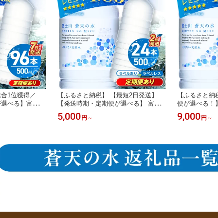
合1位獲得／
【ふるさと納税】 【最短2日発送】
【ふるさと納
が選べる】富士山
【発送時期・定期便が選べる】 富士
便が選べる！】
 500ml 96本
山蒼天の水 ラベルあり ラベルレス 50
ベルレス＞ 500
5,000
9,000
円
～
円
～
水 ミネラルウォー
0ml 24本 1ケース ミネラルウォータ
産 天然水 ミ
備蓄 人気 ランキ
ー 国産 天然水 水 シリカ 防災 備蓄
リカ 防災 備
容量 軟水 長期
高評価 人気 ペットボトル PET 5000
アウトドア ペ
 熱中症対策 ※
円 軟水 ベビー 保存 すぐ届く 熱中症
0円以下 軟水
対策 ※離島不可
沖縄県離島不