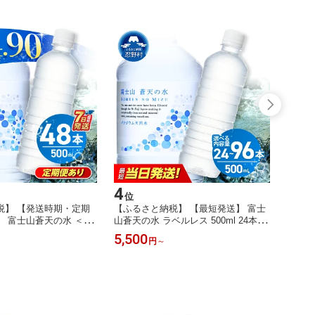
4
5
位
位
税】 【発送時期・定期
【ふるさと納税】 【最短発送】 富士
【ふる
 富士山蒼天の水 ＜ラ
山蒼天の水 ラベルレス 500ml 24本 48
【発送
ml 48本 (2ケース) 国
本 96本 1ケース 2ケース 4ケース 天
山蒼天
5,500
5,00
円
～
ネラルウォーター 水 シ
然水 ミネラルウォーター 水 大容量
0ml 
蓄 高評価 人気 おすすめ
バナジウム シリカ 弱アルカリ 防災
ー 国
ットボトル 大容量 1000
備蓄 アウトドア ペットボトル 軟水
高評価 
 長期保存 熱中症対策 ※
国産 長期保存 熱中症対策 山梨県 忍
円 軟
可
野村
対策 