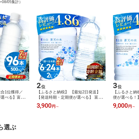
〜08/05集計）
2
3
位
位
合1位獲得／
【ふるさと納税】 【最短2日発送】
【ふるさと納
が選べる】富士山
【発送時期・定期便が選べる】 富士
便が選べる！】
 500ml 96本
山蒼天の水 ラベルレス 2L 6本 12本 2
ベルレス＞ 500
3,900
9,000
円
～
円
～
水 ミネラルウォー
4本 (1ケース～4ケース) 2000ml 天然
産 天然水 ミ
備蓄 人気 ランキ
水 ミネラルウォーター 水 シリカ 防
リカ 防災 備
容量 軟水 長期
災 備蓄 高評価 人気 ランキング ペッ
アウトドア ペ
 熱中症対策 ※
トボトル 大容量 熱中症対策 ※離島不
0円以下 軟水
ら選ぶ
可
沖縄県離島不