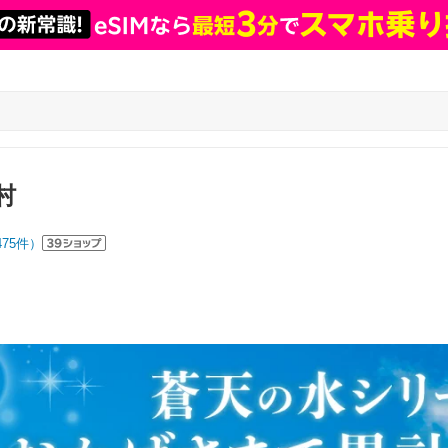
村
475
件）