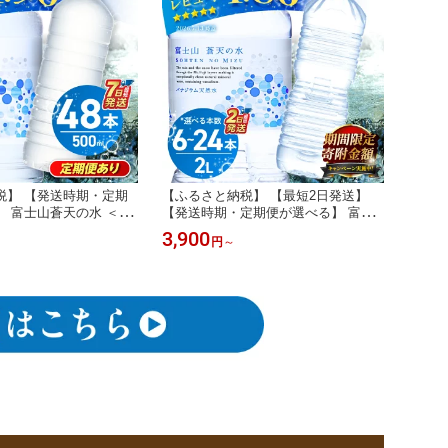
税】 【発送時期・定期
【ふるさと納税】 【最短2日発送】
 富士山蒼天の水 ＜ラ
【発送時期・定期便が選べる】 富士
ml 48本 (2ケース) 国
山蒼天の水 ラベルレス 2L 6本 12本 2
3,900
円
～
ネラルウォーター 水 シ
4本 (1ケース～4ケース) 2000ml 天然
蓄 高評価 人気 おすすめ
水 ミネラルウォーター 水 シリカ 防
ットボトル 大容量 1000
災 備蓄 高評価 人気 ランキング ペッ
 長期保存 熱中症対策 ※
トボトル 大容量 熱中症対策 ※離島不
可
可