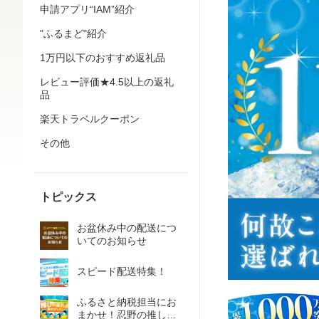
申請アプリ“IAM”紹介
"ふるまど"紹介
1万円以下のおすすめ返礼品
レビュー評価★4.5以上の返礼
品
楽天トラベルクーポン
その他
トピックス
お盆休み中の配送につ
いてのお知らせ
スピード配送特集！
ふるさと納税担当にお
まかせ！忍野の推しの