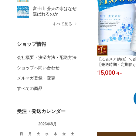
返礼品集めました！
富士山 蒼天の水はなぜ
選ばれるのか
すべて見る
ショップ情報
会社概要・決済方法・配送方法
【ふるさと納税】＼総
【発送時期・定期便
ショップへ問い合わせ
蒼天の水 ＜ラベルレス＞
15,000
円
～
(4ケース) 国産 天然
メルマガ登録・変更
ター 水 シリカ 防災 
ング ペットボトル 大
すべての商品
保存 飲料水 キャンプ
沖縄県離島不可
受注・発送カレンダー
2026年8月
日
月
火
水
木
金
土