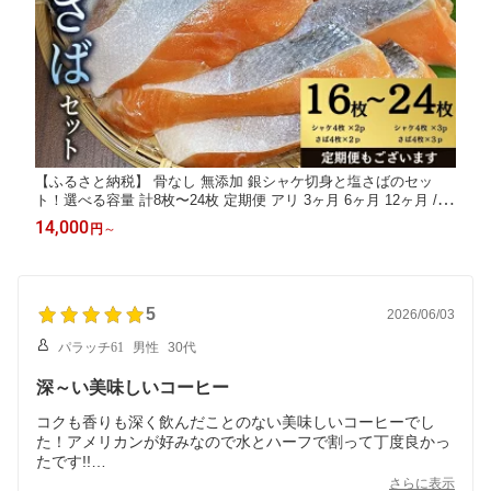
【ふるさと納税】 骨なし 無添加 銀シャケ切身と塩さばのセッ
ト！選べる容量 計8枚〜24枚 定期便 アリ 3ヶ月 6ヶ月 12ヶ月 / サ
ケ 鮭 シャケ サバ 塩サバ 冷凍 おかず 魚 お魚 魚介 海鮮 安心 人
14,000
円
～
気 大容量 小分け ごはんのお供 焼き魚
5
2026/06/03
パラッチ61
男性
30代
深～い美味しいコーヒー
コクも香りも深く飲んだことのない美味しいコーヒーでし
た！アメリカンが好みなので水とハーフで割って丁度良かっ
たです!!
ストックが少なくなってきたらリピートしたいと思います!!
さらに表示