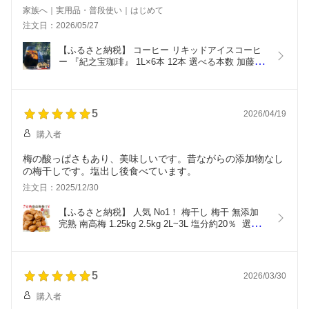
2～3日で届き驚きでした
家族へ｜実用品・普段使い｜はじめて
注文日：2026/05/27
【ふるさと納税】 コーヒー リキッドアイスコーヒ
ー 『紀之宝珈琲』 1L×6本 12本 選べる本数 加藤珈
琲店コラボ  アイスコーヒー 珈琲 ドリンク 飲料 自
家焙煎 無添加 無糖 無香料 ギフト プレゼント 送料
無料
5
2026/04/19
購入者
梅の酸っぱさもあり、美味しいです。昔ながらの添加物なし
の梅干しです。塩出し後食べています。
注文日：2025/12/30
【ふるさと納税】 人気 No1！ 梅干し 梅干 無添加 
完熟 南高梅 1.25kg 2.5kg 2L~3L 塩分約20％  選べ
る容量 高レビュー 梅干し 梅干 梅 うめぼし 訳あり 
訳アリ ご家庭用 昔ながら 人気 大容量 大粒 お米 梅
酒 自家栽培 健康 送料無料
5
2026/03/30
購入者