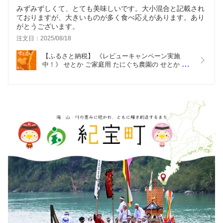
みずみずしくて、とても美味しいです。大小混合と記載され
ておりますが、大きいものが多く食べ応えがあります。あり
がとうございます。
注文日：2025/08/18
【ふるさと納税】 《レビューキャンペーン実施
中！》 せとか ご家庭用 たにぐち農園の せとか 
4.5kg 大小混合 【2026年3月から4月上旬までに順
次発送】 みかん ミカン 蜜柑 柑橘 果物 くだもの フ
ルーツ サイズ 不揃い 家庭用 予約 人気 ジューシー 
甘い 産地直送 送料無料