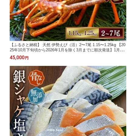
【ふるさと納税】 天然 伊勢えび（活）2〜7尾 1.15〜1.25kg 【20
25年10月下旬頃から2026年1月を除く3月までに順次発送】1月は
漁不可】 / 海老 伊勢エビ 伊勢海老 えび エビ 海鮮 海の幸 活 活き
45,000
円
お取り寄せ 人気 数量限定 いせえび イセエビ