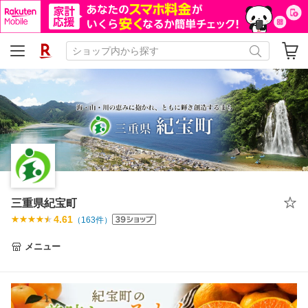
三重県紀宝町
4.61
（
163
件）
メニュー