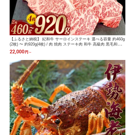
【ふるさと納税】 紀和牛 サーロインステーキ 選べる容量 約460g
(2枚) 〜 約920g(4枚) / 肉 焼肉 ステーキ肉 和牛 高級肉 黒毛和牛
ホルスタイン ギフト お取り寄せグルメ 牛肉 美味しい 高級 国産
22,000
円
～
贈り物 お中元 お歳暮