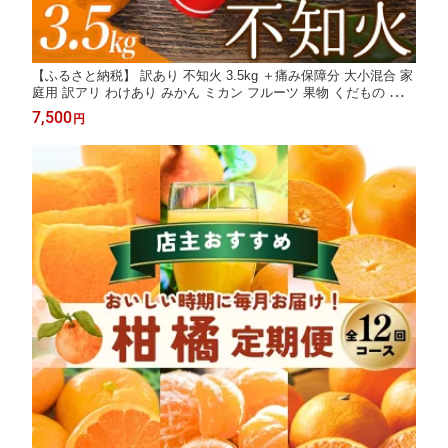
【ふるさと納税】 訳あり 不知火 3.5kg ＋痛み保障分 大小混合 家
庭用 訳アリ わけあり みかん ミカン フルーツ 果物 くだもの 不知
火 しらぬい 不知火デコポン 蜜柑 柑橘 人気 予約 先行予約 数量限
7,500
円
定 【2026年2月初旬〜3月下旬までに順次発送】