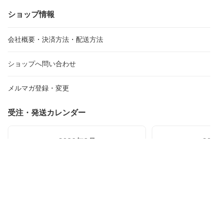
ショップ情報
会社概要・決済方法・配送方法
ショップへ問い合わせ
メルマガ登録・変更
受注・発送カレンダー
2026年8月
20
日
月
火
水
木
金
土
日
月
火
26
27
28
29
30
31
1
30
31
1
2
3
4
5
6
7
8
6
7
8
9
10
11
12
13
14
15
13
14
15