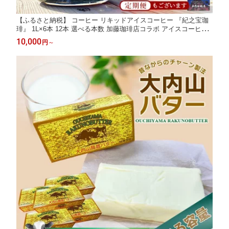
【ふるさと納税】 コーヒー リキッドアイスコーヒー 『紀之宝珈
琲』 1L×6本 12本 選べる本数 加藤珈琲店コラボ アイスコーヒー
珈琲 ドリンク 飲料 自家焙煎 無添加 無糖 無香料 ギフト プレゼン
10,000
円
～
ト 送料無料