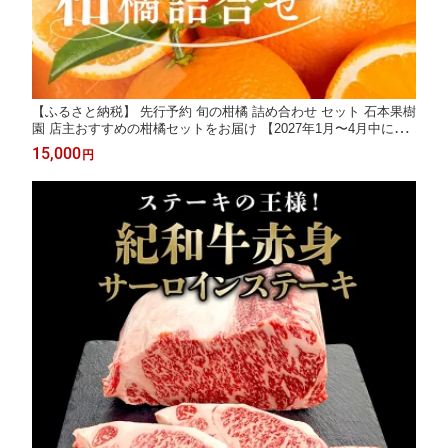
【ふるさと納税】 先行予約 旬の柑橘 詰め合わせ セット 石本果樹
園 店主おすすめの柑橘セットをお届け 【2027年1月〜4月中に順
次発送予定】 / フルーツ 果物 くだもの 柑橘 みかん ミカン不知火
15,000
円
せとか セミノール ポンカン 甘夏 清見 オレンジ 産地直送 旬 人気
詰め合わせ