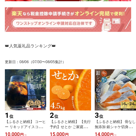
👑人気返礼品ランキング👑
更新日
：
08/06
（07/30〜08/05集計）
1
2
3
位
位
位
【ふるさと納税】 コーヒ
【ふるさと納税】 【先行
【ふるさと納税】 骨なし
ー リキッドアイスコーヒ
予約】せとか ご家庭用 4.
無添加 銀シャケ切身と塩
ー 『紀之宝珈琲』 1L×6
5kg 大小混合 みかん ミ
さばのセット！選べる容
10,000
15,000
14,000
円
～
円
円
～