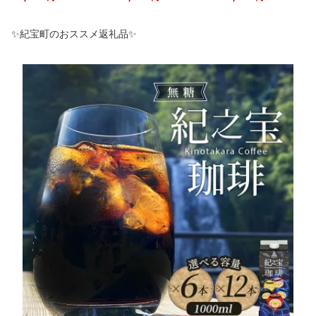
本 12本 選べる本数 加藤
カン 蜜柑 柑橘 果物 くだ
量 計8枚〜24枚 定期便
珈琲店コラボ アイスコー
もの フルーツ 家庭用 旬
アリ 3ヶ月 6ヶ月 12ヶ月
ヒー 珈琲 ドリンク 飲料
人気 ジューシー 甘い 産
/ サケ 鮭 シャケ サバ 塩
✨紀宝町のおススメ返礼品✨
自家焙煎 無添加 無糖 無
地直送 農家直送 送料無
サバ 冷凍 おかず 魚 お魚
香料 ギフト プレゼント
料 たにぐち農園【2027
魚介 海鮮 安心 人気 大容
送料無料
年3月から4月上旬までに
量 小分け ごはんのお供
順次発送】
焼き魚