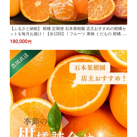
【ふるさと納税】 柑橘 定期便 石本果樹園 店主おすすめの柑橘セ
ットを毎月お届け！【全12回】 / フルーツ 果物 くだもの 柑橘 フ
ルーツ定期便 くだもの定期便 定期便 みかん ミカン 温州みかん
180,000
円
せとか カラマンダリン 産地直送 旬 人気 おすすめ 三重県 紀宝町