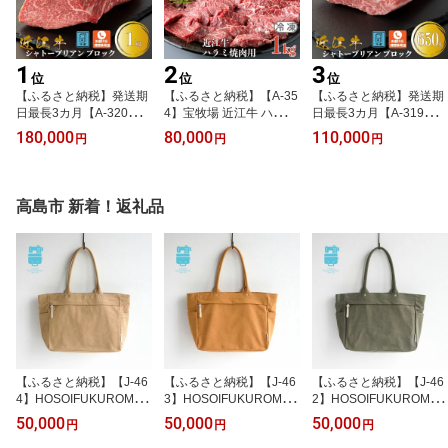
1
2
3
位
位
位
【ふるさと納税】発送期
【ふるさと納税】【A-35
【ふるさと納税】発送期
日最長3カ月【A-320】宝
4】宝牧場 近江牛 ハラミ
日最長3カ月【A-319】宝
牧場 近江牛シャトーブリ
焼肉用 1kg［高島屋選定
牧場 近江牛 シャトーブ
180,000
80,000
110,000
円
円
円
アンブロック 1kg［高島
品］
リアンブロック 650g
屋選定品］※お届日をお
［高島屋選定品］※お届
電話で確認
日をお電話で確認
高島市 新着！返礼品
【ふるさと納税】【J-46
【ふるさと納税】【J-46
【ふるさと納税】【J-46
4】HOSOIFUKUROMON
3】HOSOIFUKUROMON
2】HOSOIFUKUROMON
O ワイドトートバッ
O ワイドトートバッ
O ワイドトートバッ
50,000
50,000
50,000
円
円
円
グ ライトブラウン［高
グ キャメル［高島屋選
グ アーミー［高島屋選