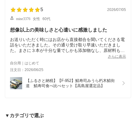
5
2026/07/05
mine3376
女性
60代
想像以上の美味しさと心遣いに感激しました
お送りいただく時にはお店から直接都合を聞いてくださる電
話をいただきました。その通り受け取り早速いただきまし
た。まさに３本が十分な量でしかも添加物なし、原材料もお
米も本当に美味しくてこれまで食べた中でも最高の美味しさ
さらに表示
でした。丁寧に作られた感じが心地よくまたぜひ注文したい
自分用｜はじめて
と思います。
注文日：2026/06/25
【ふるさと納税】【F-952】鯖寿司みうら朽木鯖街
道　鯖寿司食べ比べセット【高島屋選定品】
▼カテゴリで選ぶ