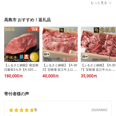
島屋選定品］
定品］
定品］
もっと見る
高島市 おすすめ！返礼品
【ふるさと納税】発送期
【ふるさと納税】【A-30
【ふるさと納税】【A-30
日最長3カ月【A-320】宝
2】宝牧場 近江牛上ロー
7】宝牧場 近江牛カルビ
牧場 近江牛シャトーブリ
ス500g・赤身500gすき
焼肉用 1kg［高島屋選定
180,000
40,000
35,000
円
円
円
アンブロック 1kg［高島
焼き用セット ［高島屋選
品］※在庫等の状況によ
屋選定品］※お届日をお
定品］
って、お届けまでに1〜3
電話で確認
か月かかる場合がござい
ます。
寄付者様の声
5
2026/08/02