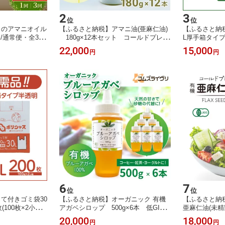
2
3
位
位
日のアマニオイル
【ふるさと納税】アマニ油(亜麻仁油)
【ふるさと納
3本/通常便・全3回
180g×12本セット コールドプレス
L厚手箱タイプ半
マニ油 オメガ3
製法 オメガ3 フレッシュキープボ
小箱)【17227
22,000
15,000
円
円
 送料無料 贈答
トル【1586430】
 【G147940
6
7
位
位
て付きゴミ袋30
【ふるさと納税】オーガニック 有機
【ふるさと納
100枚×2小箱)
アガベシロップ 500g×6本 低GIで
亜麻仁油(未精製
砂糖代替の甘味料 ヨーグルトや料理
【低温圧搾・
20,000
18,000
円
円
に【1691703】
配慮】【配送不