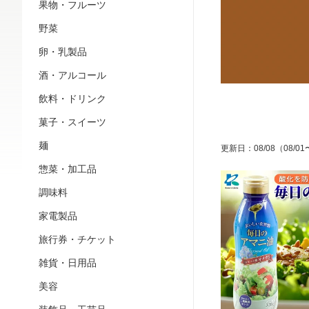
果物・フルーツ
野菜
卵・乳製品
酒・アルコール
飲料・ドリンク
菓子・スイーツ
麺
更新日
：
08/08
（08/01
惣菜・加工品
調味料
家電製品
旅行券・チケット
雑貨・日用品
美容