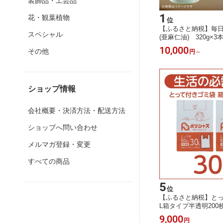
装飾品・工芸品
1
花・観葉植物
位
【ふるさと納税】毎
スペシャル
(亜麻仁油) 320g×
_ アマニオイル 油 ア
10,000
その他
円
～
調味料 人気 おすすめ
ギフト 亜麻仁油 セット
9】
ショップ情報
会社概要・決済方法・配送方法
ショップへ問い合わせ
メルマガ登録・変更
すべての商品
5
位
【ふるさと納税】とっ
L箱タイプ半透明200枚(
【1722574】
9,000
円