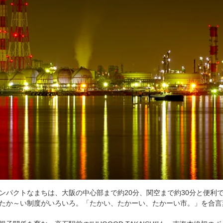
ンパクトなまちは、大阪の中心部まで約20分、関空まで約30分と便利
たか～い制度がいろいろ。「たかい、たかーい、たかーい市。」を合言