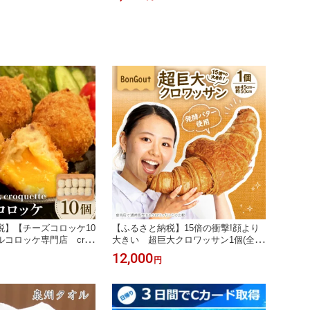
税】【チーズコロッケ10
【ふるさと納税】15倍の衝撃!顔より
コロッケ専門店 croq
大きい 超巨大クロワッサン1個(全長
不可地域：離島】【15832
約45cm～50cm)【配送不可地域：離
12,000
円
島・北海道・沖縄県・東北・関東・九
州】【1513957】