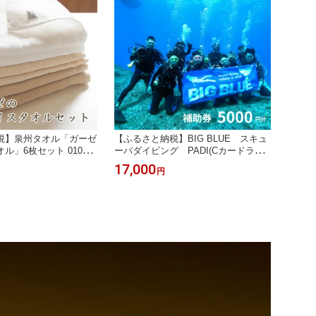
税】泉州タオル「ガーゼ
【ふるさと納税】BIG BLUE スキュ
ル」6枚セット 010B0
ーバダイビング PADI(Cカードライ
】
センス) 免許取得補助券5,000円分【1
17,000
円
489917】