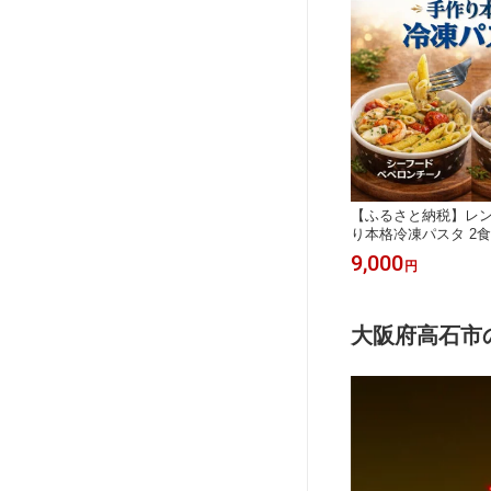
42】
【ふるさと納税】レン
り本格冷凍パスタ 2
ードペペロンチーノ&
9,000
円
ーム)【配送不可地域：
31】
大阪府高石市