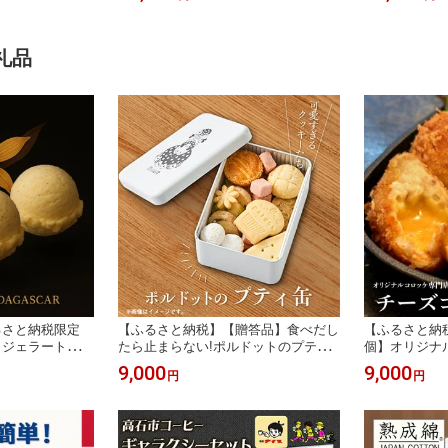
6603】
礼品
るさと納税限定
【ふるさと納税】【贈答品】食べだし
【ふるさと納
ラジェラート』
たら止まらない!ポルドットのプティ
個】オリジナル
の万博コラボ商
缶【1752195】
uette【配送
9,000
9,000
円
円
美 ジェラート ア
04】
ニラ スイーツ
ト 万博 ギフト
離島】【16840