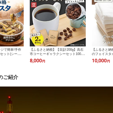
ジで簡単!手作
【ふるさと納税】【豆|計200g】高石
【ふるさと納
食セット(シーフ
市コーヒーギャラクシーセット100g×
のフェイスタオ
濃厚きのこクリ
2 飲み比べセット【1749901】
18【1492768
8,000
10,000
円
円
離島】【17359
のご紹介