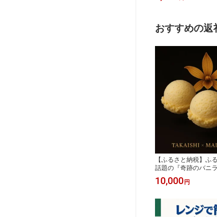
おすすめの返
【ふるさと納税】ふ
話題の『奇跡のバニ
高石市×マダガスカル
10,000
円
品_贅沢 最高級 ご褒
イスクリーム 濃厚 バ
美味しい 人気 デザー
冷凍 【配送不可地域：