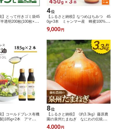
4
位
税】とって付きゴミ袋45
【ふるさと納税】なつめはちみつ 45
透明200枚(100枚×2
0g×3本 ミャンマー産 蜂蜜100%
48】
ヨーグルトや紅茶に【1642044】
9,000
円
8
位
税】コールドプレス有機
【ふるさと納税】《約3.3kg》藤原農
)185g×2本 アマニ油
園の泉州たまねぎ なにわの伝統野
遮光ボトルで品質保持に
菜 サイズ混合【1635893】
4,000
円
可地域：離島】【154