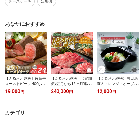
チーズケーキ
定期便
あなたにおすすめ
【ふるさと納税】佐賀牛
【ふるさと納税】【定期
【ふるさと納税】有田焼
ローストビーフ 400g（2
便♪翌月から12ヶ月連続
直火・レンジ・オーブン
個入）定期便も選べる
お届け☆】 佐賀牛定期便
対応 Only碗 ブラック 1
19,000
240,000
12,000
円
～
円
円
【累計2.2万本突破！】
12回コース 牛肉 しゃぶ
個 1000ml【大慶】土鍋
小分け 冷凍【有田まちづ
しゃぶ ローストビーフ
一人用鍋 アウトレット
くり公社】真空パック 黒
カルビ ヒレステーキ ハ
訳あり 食器兼用 耐熱 調
毛和牛 和牛 牛肉 国産 N1
ンバーグ 切り落とし す
理器具 遠赤外線 キッチ
カテゴリ
9-1 N35-11 N45-3 N80-3
き焼き 黒毛和牛 極上の
ン用品 ギフト対応 レシ
za018
佐賀牛 お肉 za016
ピ付 食卓映え おしゃれ
新生活 卓上鍋 ci013