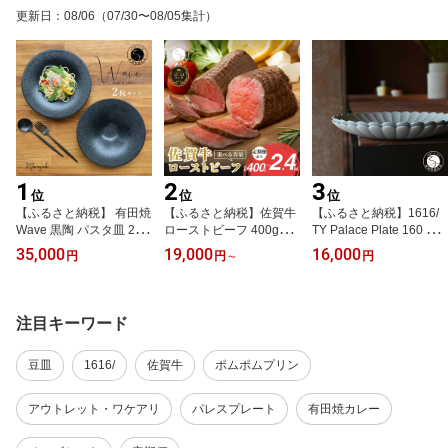
更新日
：
08/06
（07/30〜08/05集計）
1
2
3
位
位
位
【ふるさと納税】 有田焼
【ふるさと納税】佐賀牛
【ふるさと納税】1616/
Wave 黒陶 パスタ皿 2枚
ローストビーフ 400g（2
TY Palace Plate 160 2枚
セット まるふく【金善
個入）定期便も選べる
セット 有田焼 器 食器 皿
35,000
19,000
16,000
円
円
～
円
窯】 有田焼 食器 パスタ
【累計2.2万本突破！】
プレート eb004
皿 黒い器 ペアプレート
小分け 冷凍【有田まちづ
和食器 洋食器 おしゃれ
くり公社】真空パック 黒
な皿 マット仕上げ aq03
毛和牛 和牛 牛肉 国産 N1
注目キーワード
3
9-1 N35-11 N45-3 N80-3
za018
豆皿
1616/
佐賀牛
ポムポムプリン
アウトレット・ワケアリ
パレスプレート
有田焼カレー