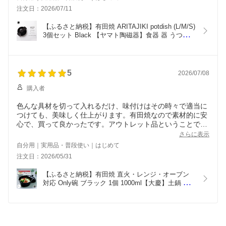
注文日：2026/07/11
【ふるさと納税】有田焼 ARITAJIKI potdish (L/M/S) 
3個セット Black 【ヤマト陶磁器】食器 器 うつわ 
調理器具 ポットディッシュ 皿 グラタン皿 耐熱皿 
直火対応 オーブン対応 おしゃれ シンプル モダン 
ブラック A55-151
5
2026/07/08
購入者
色んな具材を切って入れるだけ、味付けはその時々で適当に
つけても、美味しく仕上がります。有田焼なので素材的に安
心で、買って良かったです。アウトレット品ということで、
蓋は本体とピッタリ合いませんでしたが、使用に全く問題あ
さらに表示
りませんでした。これからも使わせていただきます。
自分用｜実用品・普段使い｜はじめて
注文日：2026/05/31
【ふるさと納税】有田焼 直火・レンジ・オーブン
対応 Only碗 ブラック 1個 1000ml【大慶】土鍋 一
人用鍋 アウトレット 訳あり 食器兼用 耐熱 調理器
具 遠赤外線 キッチン用品 ギフト対応 レシピ付 食
卓映え おしゃれ 新生活 卓上鍋 A12-166