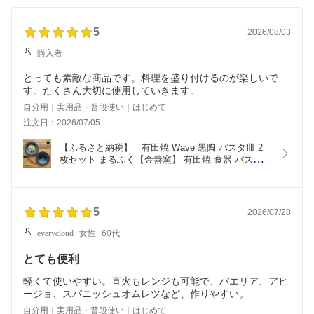
5
2026/08/03
購入者
とっても素敵な商品です。料理を盛り付けるのが楽しいで
す。たくさん大切に使用していきます。
自分用｜実用品・普段使い｜はじめて
注文日：2026/07/05
【ふるさと納税】　有田焼 Wave 黒陶 パスタ皿 2
枚セット まるふく【金善窯】 有田焼 食器 パスタ皿 
黒い器 ペアプレート 和食器 洋食器 おしゃれな皿 
マット仕上げ 35000円 A35-271
5
2026/07/28
everycloud
女性
60代
とても便利
軽くて使いやすい。直火もレンジも可能で、パエリア、アヒ
ージョ、スパニッシュオムレツなど、作りやすい。
自分用｜実用品・普段使い｜はじめて