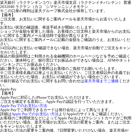
楽天銀行（ラクテンギンコウ）楽天市場支店（ラクテンイチバシテン） 普通
2632040 ラクテン（カコ゛シマケンニシノオモテシ
※この口座の権利は楽天グループ株式会社が保有しています。
【備考】
ご注文後、お支払いに関するご案内メールを楽天市場からお送りいたしま
す。
お支払い状況の確認後、発送手続きが開始いたします。
ショップが金額を変更した場合、お客様のご注文時と楽天市場からのお支払
いに関するご案内メール送信時で金額が異なります。
お支払いに関するご案内メールに記載の金額をご確認のうえ、お支払いくだ
さい。
14日以内にお支払いが確認できない場合、楽天市場が自動でご注文をキャン
セルいたします。
振込の取扱時間はご利用される金融機関のホームページなどを予めご確認く
ださい。連休時など、銀行窓口でお振込みができない場合は、ATMやネット
バンキングにてお振込みください。
誠に勝手ながら、振込手数料はお客様のご負担でお願いいたします。
※ご注文者様名義の口座よりお支払いください。ご注文者様以外の名義でお
支払いいただいた場合、お支払いの確認ができない場合がございます。
※銀行振込でのお支払いに関するお問い合わせは
楽天市場までご連絡
くださ
い。
Apple Pay
【備考】
Apple Payに対応したiPhoneでお支払いいただけます。
ご注文を確定する直前に、Apple Payの認証を行っていただきます。
Apple Payでのお支払い方法
Apple Payでご利用できるカードは発行会社によって異なります。
詳細は
Apple Payでのお支払い方法
よりAppleのサイトをご確認ください。
お客様のご利用状況などによってApple Payおよびクレジットカードがご利用
いただけない場合、楽天市場がお支払い方法の変更をご案内、またはご注文
をキャンセルいたします。
お支払い方法の変更をご案内後、7日間変更いただけない場合、楽天市場が