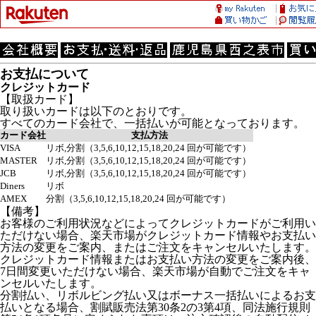
お支払について
クレジットカード
【取扱カード】
取り扱いカードは以下のとおりです。
すべてのカード会社で、一括払いが可能となっております。
カード会社
支払方法
VISA
リボ,分割（3,5,6,10,12,15,18,20,24 回が可能です）
MASTER
リボ,分割（3,5,6,10,12,15,18,20,24 回が可能です）
JCB
リボ,分割（3,5,6,10,12,15,18,20,24 回が可能です）
Diners
リボ
AMEX
分割（3,5,6,10,12,15,18,20,24 回が可能です）
【備考】
お客様のご利用状況などによってクレジットカードがご利用い
ただけない場合、楽天市場がクレジットカード情報やお支払い
方法の変更をご案内、またはご注文をキャンセルいたします。
クレジットカード情報またはお支払い方法の変更をご案内後、
7日間変更いただけない場合、楽天市場が自動でご注文をキャ
ンセルいたします。
分割払い、リボルビング払い又はボーナス一括払いによるお支
払いとなる場合、割賦販売法第30条2の3第4項、同法施行規則