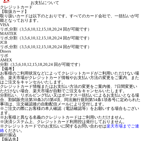
お支払について
クレジットカード
【取扱カード】
取り扱いカードは以下のとおりです。すべてのカード会社で、一括払いが可
能となっております。
VISA
リボ,分割（3,5,6,10,12,15,18,20,24 回が可能です）
MASTER
リボ,分割（3,5,6,10,12,15,18,20,24 回が可能です）
JCB
リボ,分割（3,5,6,10,12,15,18,20,24 回が可能です）
Diners
リボ
AMEX
分割（3,5,6,10,12,15,18,20,24 回が可能です）
【備考】
お客様のご利用状況などによってクレジットカードがご利用いただけない場
合、楽天市場がクレジットカード情報やお支払い方法の変更をご案内、また
はご注文をキャンセルいたします。
クレジットカード情報またはお支払い方法の変更をご案内後、7日間変更い
ただけない場合、楽天市場が自動でご注文をキャンセルいたします。
分割払い、リボルビング払い又はボーナス一括払いによるお支払いとなる場
合、割賦販売法第30条2の3第4項、同法施行規則第54条1項各号に定められた
事項は、注文確認後の自動配信メールにより交付します。
※ご注文の際にお客様の本人確認（電話確認等）をお願いする場合もござい
ます。
※お客様と異なる名義のクレジットカードはご利用いただけません。
※決済システム上、クレジットカード利用控は発行しておりません。
※クレジットカードでのお支払いに関するお問い合わせは
楽天市場までご連
絡
ください。
銀行振込
【振込先】