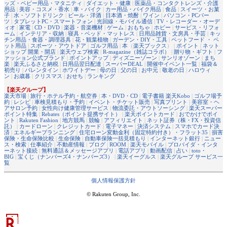
ッズ・ベビー用品・マタニティ
|
ダイエット・健康
|
医薬品・コンタクトレンズ・介護
用品
|
美容・コスメ・香水
|
車・バイク
|
カー用品・バイク用品
|
食品
|
スイーツ・お菓
子
|
水・ソフトドリンク
|
ビール・洋酒
|
日本酒・焼酎
|
ワイン
|
パソコン・PCパー
ツ
|
タブレットPC・スマートフォン
|
光回線・モバイル通信
|
TV・レコーダー・オーデ
ィオ
|
家電
|
CD・DVD
|
楽器・音楽機材
|
ゲーム
|
おもちゃ
|
ホビー
|
サービス・リフォ
ーム
|
インテリア・収納
|
寝具・ベッド・マットレス
|
日用品雑貨・文房具・手芸
|
キッ
チン用品・食器・調理器具
|
花・観葉植物
|
ガーデン・DIY・工具
|
ペットフード ・ ペ
ット用品
|
スポーツ・アウトドア
|
ゴルフ用品
|
本
（
楽天ブックス
） |
ポイント
|
ネット
ショップ 開業・開店
|
楽天ウェブ検索
|
R-magazine（雑誌コラボ）
|
贈り物・ギフト
|
フ
ァッション公式ブランド
|
ポイントアップ
|
ディズニーゾーン
|
サンリオゾーン
|
まち
楽
|
楽天ふるさと納税
|
日用品翌日配達
|
スーパーDEAL
|
開催中イベント一覧
|
福袋＆
初売り
|
バレンタイン
|
ホワイトデー
|
母の日
|
父の日
|
お中元
|
敬老の日
|
ハロウィ
ン
|
お歳暮
|
クリスマス
|
おせち
|
ランキング
【楽天グループ】
楽天市場
|
旅行・ホテル予約・航空券
|
本・DVD・CD
|
電子書籍 楽天Kobo
|
ゴルフ場予
約
|
レシピ
|
車検見積もり・予約
|
イベント・チケット販売
|
写真プリント
|
美容室・ヘ
アサロン予約
|
女性向け健康管理サービス
|
物流委託・アウトソーシング
|
楽天スーパー
ポイント特集
|
Rebates（ポイント提携サイト）
|
楽天ポイントカード
|
おでかけでポイ
ント
|
Rakuten Fashion
|
地方競馬
|
競輪
|
アフィリエイト
|
ネット証券（株・FX・投資信
託）
|
カードローン
|
クレジットカード
|
電子マネー
|
決済システム
|
スマホでカード決
済
|
エネルギープランニング
|
住宅ローン変動金利（固定特約付き）・フラット35
|
損害
保険・生命保険比較
|
生命保険
|
自動車保険一括見積もり
|
インターネット銀行
|
ニュー
ス・検索
|
仕事紹介
|
不動産情報
|
ブログ
|
ROOM
|
楽天モバイル
|
プロバイダ・インタ
ーネット接続
|
無料通話＆メッセージアプリ
|
電話アプリ
|
動画配信
|
占い
|
toto・
BIG
|
宝くじ（ナンバーズ4・ナンバーズ3）
|
楽天イーグルス
|
楽天グループ サービス一
覧
個人情報保護方針
© Rakuten Group, Inc.