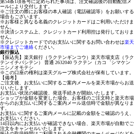
第54条1項各号に定められた事項は、注文確認後の自動配信メ
ールにより交付します。
※ご注文の際にお客様の本人確認（電話確認等）をお願いする
場合もございます。
※お客様と異なる名義のクレジットカードはご利用いただけま
せん。
※決済システム上、クレジットカード利用控は発行しておりま
せん。
※クレジットカードでのお支払いに関するお問い合わせは
楽天
市場までご連絡
ください。
銀行振込
【振込先】楽天銀行（ラクテンギンコウ）楽天市場支店（ラク
テンイチバシテン） 普通 2632040 ラクテン（カコ゛シマケン
ニシノオモテシ
※この口座の権利は楽天グループ株式会社が保有しています。
【備考】
ご注文後、お支払いに関するご案内メールを楽天市場からお送
りいたします。
お支払い状況の確認後、発送手続きが開始いたします。
ショップが金額を変更した場合、お客様のご注文時と楽天市場
からのお支払いに関するご案内メール送信時で金額が異なりま
す。
お支払いに関するご案内メールに記載の金額をご確認のうえ、
お支払いください。
14日以内にお支払いが確認できない場合、楽天市場が自動でご
注文をキャンセルいたします。
振込の取扱時間はご利用される金融機関のホームページなどを