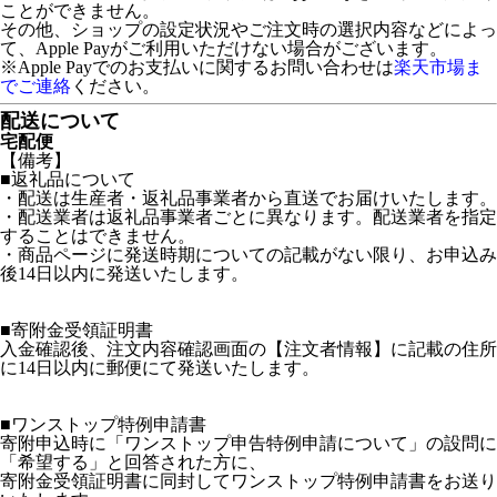
ことができません。
その他、ショップの設定状況やご注文時の選択内容などによっ
て、Apple Payがご利用いただけない場合がございます。
※Apple Payでのお支払いに関するお問い合わせは
楽天市場ま
でご連絡
ください。
配送について
宅配便
【備考】
■返礼品について
・配送は生産者・返礼品事業者から直送でお届けいたします。
・配送業者は返礼品事業者ごとに異なります。配送業者を指定
することはできません。
・商品ページに発送時期についての記載がない限り、お申込み
後14日以内に発送いたします。
■寄附金受領証明書
入金確認後、注文内容確認画面の【注文者情報】に記載の住所
に14日以内に郵便にて発送いたします。
■ワンストップ特例申請書
寄附申込時に「ワンストップ申告特例申請について」の設問に
「希望する」と回答された方に、
寄附金受領証明書に同封してワンストップ特例申請書をお送り