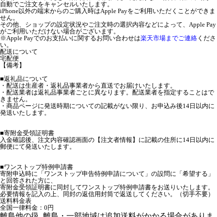
自動でご注文をキャンセルいたします。
iPhone以外の端末からのご購入時はApple Payをご利用いただくことができま
せん。
その他、ショップの設定状況やご注文時の選択内容などによって、Apple Pay
がご利用いただけない場合がございます。
※Apple Payでのお支払いに関するお問い合わせは
楽天市場までご連絡
くださ
い。
配送について
宅配便
【備考】
■返礼品について
・配送は生産者・返礼品事業者から直送でお届けいたします。
・配送業者は返礼品事業者ごとに異なります。配送業者を指定することはで
きません。
・商品ページに発送時期についての記載がない限り、お申込み後14日以内に
発送いたします。
■寄附金受領証明書
入金確認後、注文内容確認画面の【注文者情報】に記載の住所に14日以内に
郵便にて発送いたします。
■ワンストップ特例申請書
寄附申込時に「ワンストップ申告特例申請について」の設問に「希望する」
と回答された方に、
寄附金受領証明書に同封してワンストップ特例申請書をお送りいたします。
必要情報を記入の上、同封の返信用封筒で返送してください。（切手不要）
送料料金表
全国一律料金：0円
離島他の扱
離島・一部地域は追加送料がかかる場合がありま