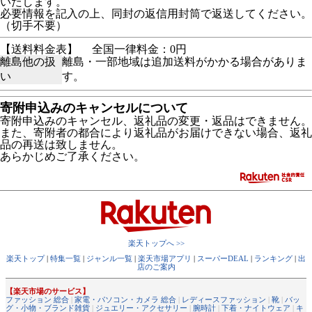
いたします。
必要情報を記入の上、同封の返信用封筒で返送してください。
（切手不要）
【送料料金表】
全国一律料金：0円
離島他の扱
離島・一部地域は追加送料がかかる場合がありま
い
す。
寄附申込みのキャンセルについて
寄附申込みのキャンセル、返礼品の変更・返品はできません。
また、寄附者の都合により返礼品がお届けできない場合、返礼
品の再送は致しません。
あらかじめご了承ください。
楽天トップへ >>
楽天トップ
|
特集一覧
|
ジャンル一覧
|
楽天市場アプリ
|
スーパーDEAL
|
ランキング
|
出
店のご案内
【楽天市場のサービス】
ファッション 総合
|
家電・パソコン・カメラ 総合
|
レディースファッション
|
靴
|
バッ
グ・小物・ブランド雑貨
|
ジュエリー・アクセサリー
|
腕時計
|
下着・ナイトウェア
|
キ