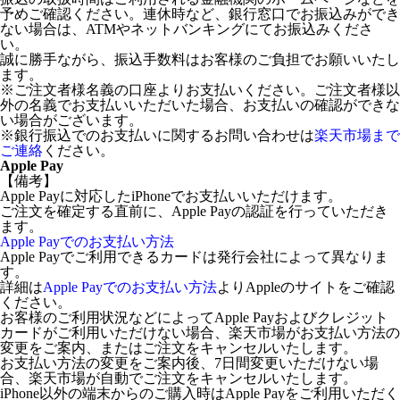
予めご確認ください。連休時など、銀行窓口でお振込みができ
ない場合は、ATMやネットバンキングにてお振込みくださ
い。
誠に勝手ながら、振込手数料はお客様のご負担でお願いいたし
ます。
※ご注文者様名義の口座よりお支払いください。ご注文者様以
外の名義でお支払いいただいた場合、お支払いの確認ができな
い場合がございます。
※銀行振込でのお支払いに関するお問い合わせは
楽天市場まで
ご連絡
ください。
Apple Pay
【備考】
Apple Payに対応したiPhoneでお支払いいただけます。
ご注文を確定する直前に、Apple Payの認証を行っていただき
ます。
Apple Payでのお支払い方法
Apple Payでご利用できるカードは発行会社によって異なりま
す。
詳細は
Apple Payでのお支払い方法
よりAppleのサイトをご確認
ください。
お客様のご利用状況などによってApple Payおよびクレジット
カードがご利用いただけない場合、楽天市場がお支払い方法の
変更をご案内、またはご注文をキャンセルいたします。
お支払い方法の変更をご案内後、7日間変更いただけない場
合、楽天市場が自動でご注文をキャンセルいたします。
iPhone以外の端末からのご購入時はApple Payをご利用いただく