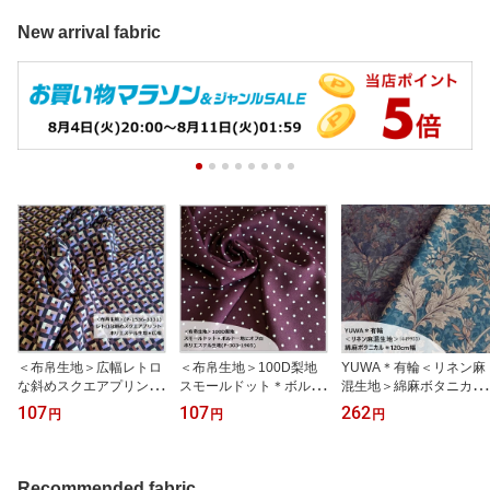
New arrival fabric
＜布帛生地＞広幅レトロ
＜布帛生地＞100D梨地
YUWA＊有輪＜リネン麻
な斜めスクエアプリント
スモールドット＊ボルド
混生地＞綿麻ボタニカル
ポリエステル生地(P-153
ー地にオフ白ポリエステ
＊120cm幅(449955)
107
107
262
円
円
円
6-3331)
ル生地(P-303-1905)
Recommended fabric