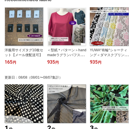
洋服用サイズタグ10枚セ
＜型紙＊パターン＞hand
YUWA*有輪*シャーティ
ット【メール便配送可】
madeラグランパフスリ
ング＜ダマスクプリント
ーブトップスフリーサイ
＞50cm幅×25cmカット
165
935
935
円
円
円
ズ（型紙＆仕様書セッ
クロス5色セット（DM-0
ト）
5）
更新日
：
08/08
（08/01〜08/07集計）
1
2
3