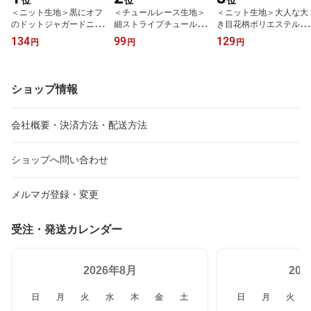
位
位
位
＜ニット生地＞黒にオフ
＜チュールレース生地＞
＜ニット生地＞大人な大
のドットジャガードニッ
細ストライプチュールレ
き目花柄ポリエステルニ
ト(DKT26-TN)
ースニット＊2色(ST-15
ット＊2色(DKT26-H8)
134
99
129
円
円
円
0)
ショップ情報
会社概要・決済方法・配送方法
ショップへ問い合わせ
メルマガ登録・変更
受注・発送カレンダー
2026年8月
20
日
月
火
水
木
金
土
日
月
火