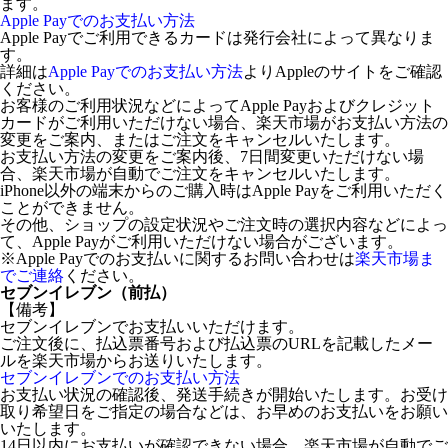
ます。
Apple Payでのお支払い方法
Apple Payでご利用できるカードは発行会社によって異なりま
す。
詳細は
Apple Payでのお支払い方法
よりAppleのサイトをご確認
ください。
お客様のご利用状況などによってApple Payおよびクレジット
カードがご利用いただけない場合、楽天市場がお支払い方法の
変更をご案内、またはご注文をキャンセルいたします。
お支払い方法の変更をご案内後、7日間変更いただけない場
合、楽天市場が自動でご注文をキャンセルいたします。
iPhone以外の端末からのご購入時はApple Payをご利用いただく
ことができません。
その他、ショップの設定状況やご注文時の選択内容などによっ
て、Apple Payがご利用いただけない場合がございます。
※Apple Payでのお支払いに関するお問い合わせは
楽天市場ま
でご連絡
ください。
セブンイレブン（前払）
【備考】
セブンイレブンでお支払いいただけます。
ご注文後に、払込票番号および払込票のURLを記載したメー
ルを楽天市場からお送りいたします。
セブンイレブンでのお支払い方法
お支払い状況の確認後、発送手続きが開始いたします。お受け
取り希望日をご指定の場合などは、お早めのお支払いをお願い
いたします。
14日以内にお支払いが確認できない場合、楽天市場が自動でご