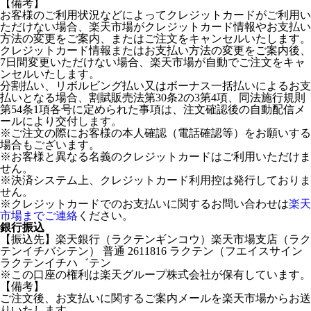
【備考】
お客様のご利用状況などによってクレジットカードがご利用い
ただけない場合、楽天市場がクレジットカード情報やお支払い
方法の変更をご案内、またはご注文をキャンセルいたします。
クレジットカード情報またはお支払い方法の変更をご案内後、
7日間変更いただけない場合、楽天市場が自動でご注文をキャ
ンセルいたします。
分割払い、リボルビング払い又はボーナス一括払いによるお支
払いとなる場合、割賦販売法第30条2の3第4項、同法施行規則
第54条1項各号に定められた事項は、注文確認後の自動配信メ
ールにより交付します。
※ご注文の際にお客様の本人確認（電話確認等）をお願いする
場合もございます。
※お客様と異なる名義のクレジットカードはご利用いただけま
せん。
※決済システム上、クレジットカード利用控は発行しておりま
せん。
※クレジットカードでのお支払いに関するお問い合わせは
楽天
市場までご連絡
ください。
銀行振込
【振込先】楽天銀行（ラクテンギンコウ）楽天市場支店（ラク
テンイチバシテン） 普通 2611816 ラクテン（フエイスサイン
ラクテンイチハ゛テン
※この口座の権利は楽天グループ株式会社が保有しています。
【備考】
ご注文後、お支払いに関するご案内メールを楽天市場からお送
りいたします。