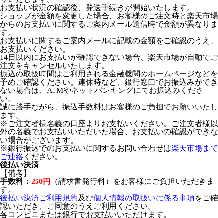
お支払い状況の確認後、発送手続きが開始いたします。
ショップが金額を変更した場合、お客様のご注文時と楽天市場
からのお支払いに関するご案内メール送信時で金額が異なりま
す。
お支払いに関するご案内メールに記載の金額をご確認のうえ、
お支払いください。
14日以内にお支払いが確認できない場合、楽天市場が自動でご
注文をキャンセルいたします。
振込の取扱時間はご利用される金融機関のホームページなどを
予めご確認ください。連休時など、銀行窓口でお振込みができ
ない場合は、ATMやネットバンキングにてお振込みくださ
い。
誠に勝手ながら、振込手数料はお客様のご負担でお願いいたし
ます。
※ご注文者様名義の口座よりお支払いください。ご注文者様以
外の名義でお支払いいただいた場合、お支払いの確認ができな
い場合がございます。
※銀行振込でのお支払いに関するお問い合わせは
楽天市場まで
ご連絡
ください。
後払い決済
【備考】
手数料：
250円
（請求書発行料）をお客様にご負担いただきま
す。
後払い決済ご利用規約
及び
個人情報の取扱いに係る事項
をご確
認いただき、ご同意のうえご利用ください。
各コンビニまたは銀行でお支払いいただけます。