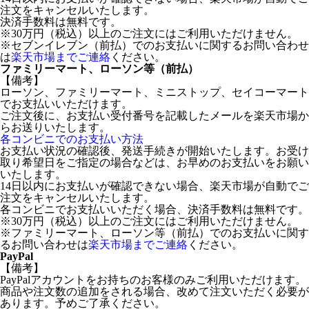
注文をキャンセルいたします。
決済手数料は無料です。
※30万円（税込）以上のご注文にはご利用いただけません。
※セブンイレブン（前払）でのお支払いに関するお問い合わせ
は
楽天市場までご連絡
ください。
ファミリーマート、ローソン等（前払）
【備考】
ローソン、ファミリーマート、ミニストップ、セイコーマート
でお支払いいただけます。
ご注文後に、お支払い受付番号を記載したメールを楽天市場か
らお送りいたします。
各コンビニでのお支払い方法
お支払い状況の確認後、発送手続きが開始いたします。お受け
取り希望日をご指定の場合などは、お早めのお支払いをお願い
いたします。
14日以内にお支払いが確認できない場合、楽天市場が自動でご
注文をキャンセルいたします。
各コンビニでお支払いいただく場合、決済手数料は無料です。
※30万円（税込）以上のご注文にはご利用いただけません。
※ファミリーマート、ローソン等（前払）でのお支払いに関す
るお問い合わせは
楽天市場までご連絡
ください。
PayPal
【備考】
PayPalアカウントをお持ちのお客様のみご利用いただけます。
商品や注文数の追加をされる場合、改めて注文いただく必要が
あります。予めご了承ください。