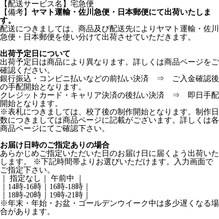
【配送サービス名】宅急便
【備考】
ヤマト運輸・佐川急便・日本郵便にて出荷いたしま
す。
配送につきましては、商品及び配送先によりヤマト運輸・佐川
急便・日本郵便を使い分けて出荷させていただきます。
出荷予定日について
出荷予定日は商品により異なります。詳しくは商品ページをご
確認ください。
銀行振込・コンビニ払いなどの前払い決済 ⇒ ご入金確認後
の手配開始となります。
クレジットカード・キャリア決済の後払い決済 ⇒ 即日手配
開始となります。
※表札につきましては、校了後の制作開始となります。制作日
数につきましては商品ページに記載がございます。詳しくは各
商品ページにてご確認下さい。
お届け日時のご指定ありの場合
あらかじめご指定いただいた日のお届け日に届くよう出荷いた
します。 ※下記時間帯よりお選びいただけます。入力画面で
ご指定下さい。
｜ 指定なし｜ 午前中 ｜
｜14時-16時｜16時-18時｜
｜18時-20時｜19時-21時｜
※年末・年始・お盆・ゴールデンウイーク中は多少遅くなる場
合があります。