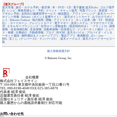
【楽天グループ】
楽天市場
|
旅行・ホテル予約・航空券
|
本・DVD・CD
|
電子書籍 楽天Kobo
|
ゴルフ場予
約
|
レシピ
|
車検見積もり・予約
|
イベント・チケット販売
|
写真プリント
|
美容室・ヘ
アサロン予約
|
女性向け健康管理サービス
|
物流委託・アウトソーシング
|
楽天スーパー
ポイント特集
|
Rebates（ポイント提携サイト）
|
楽天ポイントカード
|
おでかけでポイ
ント
|
Rakuten Fashion
|
地方競馬
|
競輪
|
アフィリエイト
|
ネット証券（株・FX・投資信
託）
|
カードローン
|
クレジットカード
|
電子マネー
|
決済システム
|
スマホでカード決
済
|
エネルギープランニング
|
住宅ローン変動金利（固定特約付き）・フラット35
|
損害
保険・生命保険比較
|
生命保険
|
自動車保険一括見積もり
|
インターネット銀行
|
ニュー
ス・検索
|
仕事紹介
|
不動産情報
|
ブログ
|
ROOM
|
楽天モバイル
|
プロバイダ・インタ
ーネット接続
|
無料通話＆メッセージアプリ
|
電話アプリ
|
動画配信
|
占い
|
toto・
BIG
|
宝くじ（ナンバーズ4・ナンバーズ3）
|
楽天イーグルス
|
楽天グループ サービス一
覧
個人情報保護方針
© Rakuten Group, Inc.
会社概要
株式会社フェイスサイン
〒104-0061 東京都中央区銀座一丁目22番11号
TEL:090-8198-4049 FAX:025-385-6879
代表者
:
椛澤 俊佑
店舗運営責任者
:
椛澤 俊佑
店舗セキュリティ責任者
:
椛澤 俊佑
購入履歴からの適格請求書発行:対応可能
お問い合わせ先