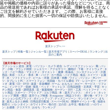
延や掲載の価格や内容に誤りがあった場合などについては、商
品の発送前であればお客様の承諾や承認、理解を得ることなく
ご注文を解約させていただきます。 この際、お客様に直接
的、間接的に生じた損害へ一切の保証や賠償はいたしません。
楽天トップへ >>
楽天トップ
|
特集一覧
|
ジャンル一覧
|
楽天市場アプリ
|
スーパーDEAL
|
ランキング
|
出
店のご案内
【楽天市場のサービス】
ファッション 総合
|
家電・パソコン・カメラ 総合
|
レディースファッション
|
靴
|
バッ
グ・小物・ブランド雑貨
|
ジュエリー・アクセサリー
|
腕時計
|
下着・ナイトウェア
|
キ
ッズ・ベビー用品・マタニティ
|
ダイエット・健康
|
医薬品・コンタクトレンズ・介護
用品
|
美容・コスメ・香水
|
車・バイク
|
カー用品・バイク用品
|
食品
|
スイーツ・お菓
子
|
水・ソフトドリンク
|
ビール・洋酒
|
日本酒・焼酎
|
ワイン
|
パソコン・PCパー
ツ
|
タブレットPC・スマートフォン
|
光回線・モバイル通信
|
TV・レコーダー・オーデ
ィオ
|
家電
|
CD・DVD
|
楽器・音楽機材
|
ゲーム
|
おもちゃ
|
ホビー
|
サービス・リフォ
ーム
|
インテリア・収納
|
寝具・ベッド・マットレス
|
日用品雑貨・文房具・手芸
|
キッ
チン用品・食器・調理器具
|
花・観葉植物
|
ガーデン・DIY・工具
|
ペットフード ・ ペ
ット用品
|
スポーツ・アウトドア
|
ゴルフ用品
|
本
（
楽天ブックス
） |
ポイント
|
ネット
ショップ 開業・開店
|
楽天ウェブ検索
|
R-magazine（雑誌コラボ）
|
贈り物・ギフト
|
フ
ァッション公式ブランド
|
ポイントアップ
|
ディズニーゾーン
|
サンリオゾーン
|
まち
楽
|
楽天ふるさと納税
|
日用品翌日配達
|
スーパーDEAL
|
開催中イベント一覧
|
福袋＆
初売り
|
バレンタイン
|
ホワイトデー
|
母の日
|
父の日
|
お中元
|
敬老の日
|
ハロウィ
ン
|
お歳暮
|
クリスマス
|
おせち
|
ランキング