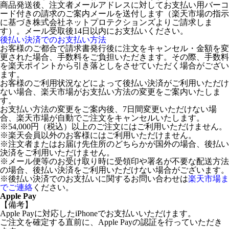
商品発送後、注文者メールアドレスに対してお支払い用バーコ
ード付きの請求のご案内メールを送付します（楽天市場の指示
に基づき株式会社ネットプロテクションズよりご請求しま
す）。メール受取後14日以内にお支払いください。
後払い決済でのお支払い方法
お客様のご都合で請求書発行後に注文をキャンセル・金額を変
更された場合、手数料をご負担いただきます。その際、手数料
を楽天ポイントから引き落としをさせていただく場合がござい
ます。
お客様のご利用状況などによって後払い決済がご利用いただけ
ない場合、楽天市場がお支払い方法の変更をご案内いたしま
す。
お支払い方法の変更をご案内後、7日間変更いただけない場
合、楽天市場が自動でご注文をキャンセルいたします。
※54,000円（税込）以上のご注文にはご利用いただけません。
※楽天会員以外のお客様にはご利用いただけません。
※注文者またはお届け先住所のどちらかが国外の場合、後払い
決済をご利用いただけません。
※メール便等のお受け取り時に受領印や署名が不要な配送方法
の場合、後払い決済をご利用いただけない場合がございます。
※後払い決済でのお支払いに関するお問い合わせは
楽天市場ま
でご連絡
ください。
Apple Pay
【備考】
Apple Payに対応したiPhoneでお支払いいただけます。
ご注文を確定する直前に、Apple Payの認証を行っていただき