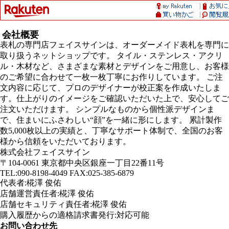
会社概要
表札の専門店フェイスサインは、オーダーメイド表札を専門に
取り扱うネットショップです。 タイル・ステンレス・アクリ
ル・木材など、さまざまな素材とデザインをご用意し、お客様
のご希望に合わせて一枚一枚丁寧にお作りしています。 ご注
文内容に応じて、プロのデザイナーが校正案を作成いたしま
す。仕上がりのイメージをご確認いただいた上で、安心してご
注文いただけます。 シンプルなものから個性派デザインま
で、住まいにふさわしい“顔”を一緒に形にします。 累計製作
数5,000枚以上の実績と、丁寧なサポート体制で、全国のお客
様から信頼をいただいております。
株式会社フェイスサイン
〒104-0061 東京都中央区銀座一丁目22番11号
TEL:090-8198-4049 FAX:025-385-6879
代表者:椛澤 俊佑
店舗運営責任者:椛澤 俊佑
店舗セキュリティ責任者:椛澤 俊佑
購入履歴からの適格請求書発行:対応可能
お問い合わせ先