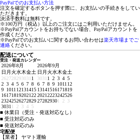
PayPalでのお支払い方法
注文を確定するボタンを押す際に、お支払いの手続きをしてい
ただきます。
決済手数料は無料です。
※100万円（税込）以上のご注文にはご利用いただけません。
※PayPalアカウントをお持ちでない場合、PayPalアカウントを
作成ください。
※PayPalでのお支払いに関するお問い合わせは
楽天市場までご
連絡
ください。
配送について
受注・発送カレンダー
2026年8月
2026年9月
日
月
火
水
木
金
土
日
月
火
水
木
金
土
26
27
28
29
30
31
1
30
31
1
2
3
4
5
2
3
4
5
6
7
8
6
7
8
9
10
11
12
9
10
11
12
13
14
15
13
14
15
16
17
18
19
16
17
18
19
20
21
22
20
21
22
23
24
25
26
23
24
25
26
27
28
29
27
28
29
30
1
2
3
30
31
1
2
3
4
5
■
休業日（受注・発送対応なし）
■
受注対応のみ
■
発送対応のみ
宅配便
【業者】 ヤマト運輸