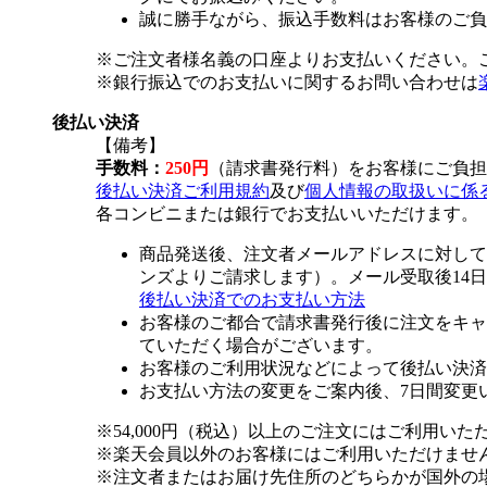
誠に勝手ながら、振込手数料はお客様のご負
※ご注文者様名義の口座よりお支払いください。
※銀行振込でのお支払いに関するお問い合わせは
後払い決済
【備考】
手数料：
250円
（請求書発行料）をお客様にご負担
後払い決済ご利用規約
及び
個人情報の取扱いに係
各コンビニまたは銀行でお支払いいただけます。
商品発送後、注文者メールアドレスに対して
ンズよりご請求します）。メール受取後14
後払い決済でのお支払い方法
お客様のご都合で請求書発行後に注文をキャ
ていただく場合がございます。
お客様のご利用状況などによって後払い決済
お支払い方法の変更をご案内後、7日間変更
※54,000円（税込）以上のご注文にはご利用いた
※楽天会員以外のお客様にはご利用いただけませ
※注文者またはお届け先住所のどちらかが国外の