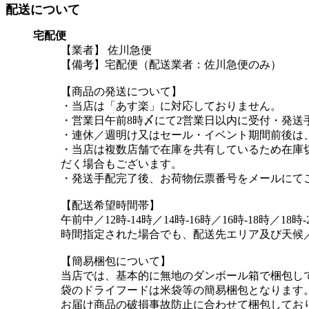
配送について
宅配便
【業者】 佐川急便
【備考】宅配便（配送業者：佐川急便のみ）
【商品の発送について】
・当店は「あす楽」に対応しておりません。
・営業日午前8時〆にて2営業日以内に受付・発送
・連休／週明け又はセール・イベント期間前後は
・当店は複数店舗で在庫を共有しているため在庫
だく場合もございます。
・発送手配完了後、お荷物伝票番号をメールにて
【配送希望時間帯】
午前中／12時-14時／14時-16時／16時-18時／18時-
時間指定された場合でも、配送先エリア及び天候
【簡易梱包について】
当店では、基本的に無地のダンボール箱で梱包し
袋のドライフードは米袋等の簡易梱包となります
お届け商品の破損事故防止に合わせて梱包してお