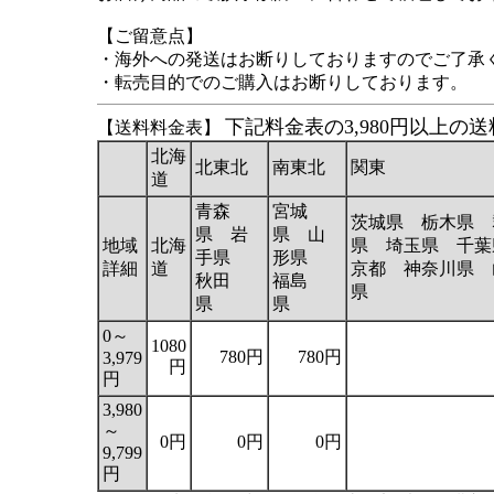
【ご留意点】
・海外への発送はお断りしておりますのでご了承
・転売目的でのご購入はお断りしております。
下記料金表の3,980円以上
【送料料金表】
北海
北東北
南東北
関東
道
青森
宮城
茨城県 栃木県 
県 岩
県 山
地域
北海
県 埼玉県 千葉
手県
形県
詳細
道
京都 神奈川県 
秋田
福島
県
県
県
0～
1080
780円
780円
3,979
円
円
3,980
～
0円
0円
0円
9,799
円