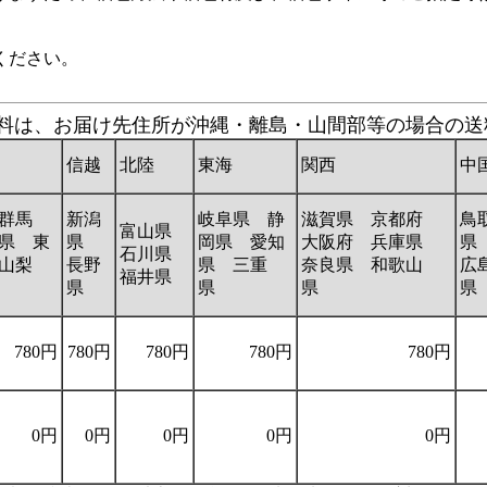
ください。
の送料は、お届け先住所が沖縄・離島・山間部等の場合の
信越
北陸
東海
関西
中
群馬
新潟
岐阜県 静
滋賀県 京都府
鳥
富山県
県 東
県
岡県 愛知
大阪府 兵庫県
県
石川県
山梨
長野
県 三重
奈良県 和歌山
広
福井県
県
県
県
780円
780円
780円
780円
780円
0円
0円
0円
0円
0円