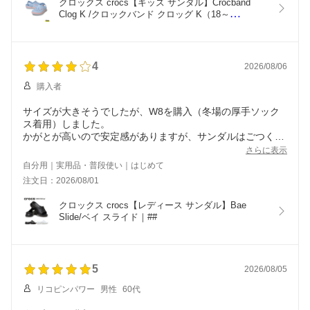
クロックス crocs【キッズ サンダル】Crocband 
Clog K /クロックバンド クロッグ K（18～
21cm）/207006-4XQ｜
4
2026/08/06
購入者
サイズが大きそうでしたが、W8を購入（冬場の厚手ソック
ス着用）しました。
かがとが高いので安定感がありますが、サンダルはごつく見
えますね。
さらに表示
庭履き予定なのでOKです。
自分用｜実用品・普段使い｜はじめて
注文日：2026/08/01
クロックス crocs【レディース サンダル】Bae 
Slide/ベイ スライド｜##
5
2026/08/05
リコピンパワー
男性
60代