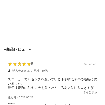
■商品レビュー■
5
2026/08/06
購入者28361630
男性
40代
スニーカーで21センチを履いている小学校低学年の娘用に買
いました。
最初は普通に21センチを買ったところあまりにも大きすぎる
ので、今回19.5センチを買い足しました。
さらに表示
履くものはやはり現物でフィッティングするべきですね。
注文日：2026/07/26