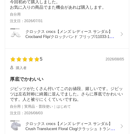
今回初めて購入しました。
お気に入りの商品でまた機会があれば購入します。
自分用
注文日：2026/07/31
クロックス crocs【メンズ レディース サンダル】
Crocband Flip/クロックバンド フリップ/11033-100
｜##
5
2026/08/05
購入者
厚底でかわいい
ジビッツがたくさん付いてこのお値段、嬉しいです。ジビッ
ツは左右対称に綺麗に並んでました。さらに厚底でかわいい
です。人と被りにくくていいですね。
自分用｜実用品・普段使い｜はじめて
注文日：2026/08/03
クロックス crocs【メンズ レディース サンダル】
Crush Translucent Floral Clog/クラッシュ トランス
ルーセント フローラル クロッグ/213121｜##