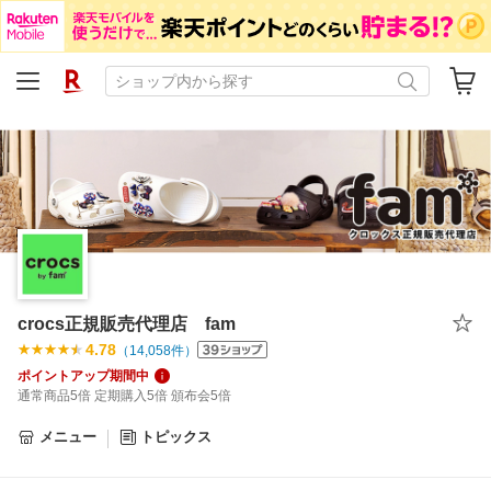
crocs正規販売代理店 fam
4.78
（
14,058
件）
ポイントアップ期間中
通常商品5倍 定期購入5倍 頒布会5倍
メニュー
トピックス