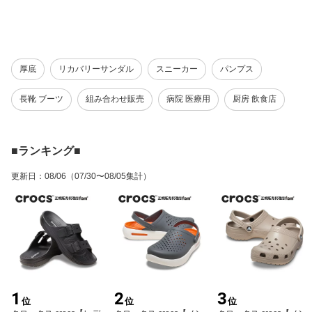
厚底
リカバリーサンダル
スニーカー
パンプス
長靴 ブーツ
組み合わせ販売
病院 医療用
厨房 飲食店
■ランキング■
更新日
：
08/06
（07/30〜08/05集計）
1
2
3
位
位
位