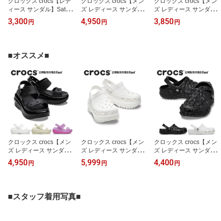
クロックス crocs【レデ
クロックス crocs【メン
クロックス crocs【メン
ィース サンダル】Saturd
ズ レディース サンダ
ズ レディース サンダ
ay Sandal W/サタデー サ
ル】InMotion Clog/イン
ル】Classic/クラシック/
3,300
4,950
3,850
円
円
円
ンダル|213586-001｜##
モーション クロッグ/209
10001-214｜##
964-0DA｜##
■オススメ■
クロックス crocs【メン
クロックス crocs【メン
クロックス crocs【メン
ズ レディース サンダ
ズ レディース サンダ
ズ レディース サンダ
ル】Mega Crush Sandal/
ル】Mega Crush Clog/メ
ル】Classic Geometric C
4,950
5,999
4,400
円
円
円
メガ クラッシュ サンダ
ガ クラッシュ クロッグ/
log/クラシック ジオメト
ル｜##
ホワイト｜##
リック クロッグ｜##
■スタッフ着用写真■