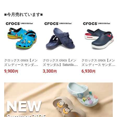
■今月売れています■
クロックス crocs【メン
クロックス crocs【メン
クロックス crocs【メン
ズ レディース サンダ
ズ サンダル】Saturday S
ズ レディース サンダ
ル】Super Mario Core Cl
andal M/サタデー サンダ
ル】InMotion Clog/イン
9,900
3,300
6,930
円
円
円
assic Clog/スーパーマリ
ル M /212245-410｜##
モーション クロッグ/ネ
オ コア クラシック クロ
イビー｜
ッグ/212138