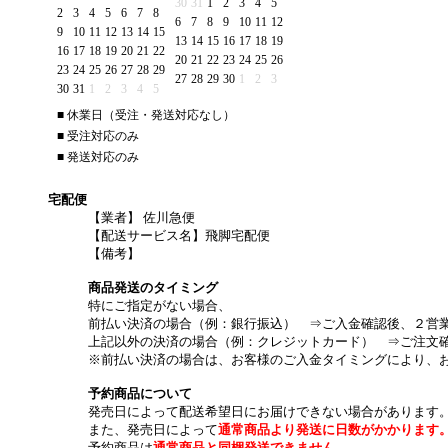
30
31
1
2
3
4
5
2
3
4
5
6
7
8
6
7
8
9
10
11
12
9
10
11
12
13
14
15
13
14
15
16
17
18
19
16
17
18
19
20
21
22
20
21
22
23
24
25
26
23
24
25
26
27
28
29
27
28
29
30
1
2
3
30
31
1
2
3
4
5
■
休業日（受注・発送対応なし）
■
受注対応のみ
■
発送対応のみ
宅配便
【業者】 佐川急便
【配送サービス名】飛脚宅配便
【備考】
商品発送のタイミング
特にご指定がない場合、
前払い決済の場合（例：銀行振込） ⇒ご入金確認後、２営
上記以外の決済の場合（例：クレジットカード） ⇒ご注文
※前払い決済の場合は、お客様のご入金タイミングにより、
予約商品について
発売日によって配送希望日にお届けできない場合があります
また、発売日によって
通常商品より発送に日数がかかります
予約商品は
通常商品と同梱発送できません。