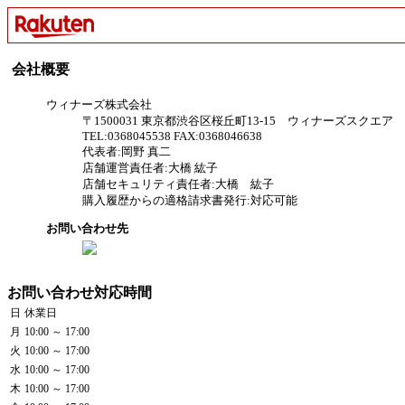
会社概要
ウィナーズ株式会社
〒1500031 東京都渋谷区桜丘町13-15 ウィナーズスクエア
TEL:0368045538 FAX:0368046638
代表者:岡野 真二
店舗運営責任者:大橋 紘子
店舗セキュリティ責任者:大橋 紘子
購入履歴からの適格請求書発行:対応可能
お問い合わせ先
お問い合わせ対応時間
日
休業日
月
10:00 ～ 17:00
火
10:00 ～ 17:00
水
10:00 ～ 17:00
木
10:00 ～ 17:00