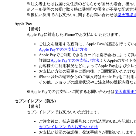
※注文者またはお届け先住所のどちらかが国外の場合、後払
※メール便等のお受け取り時に受領印や署名が不要な配送方
※後払い決済でのお支払いに関するお問い合わせは
楽天市場
Apple Pay
【備考】
Apple Payに対応したiPhoneでお支払いいただけます。
ご注文を確定する直前に、Apple Payの認証を行って
Apple Payでのお支払い方法
Apple Payでご利用できるカードは発行会社によって
詳細は
Apple Payでのお支払い方法
よりAppleのサイ
お客様のご利用状況などによってApple Payおよ
お支払い方法の変更をご案内後、7日間変更いただけ
iPhone以外の端末からのご購入時はApple Payを
その他、ショップの設定状況やご注文時の選択内容などに
※Apple Payでのお支払いに関するお問い合わせは
楽天市場ま
セブンイレブン（前払）
【備考】
セブンイレブンでお支払いいただけます。
ご注文後に、払込票番号および払込票のURLを記載し
セブンイレブンでのお支払い方法
お支払い状況の確認後、発送手続きが開始いたします