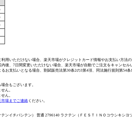
す）
す）
す）
ご利用いただけない場合、楽天市場がクレジットカード情報やお支払い方法の
案内後、7日間変更いただけない場合、楽天市場が自動でご注文をキャンセル
るお支払いとなる場合、割賦販売法第30条2の3第4項、同法施行規則第54
る場合もございます。
ません。
ません。
天市場までご連絡
ください。
イチバシテン） 普通 2796140 ラクテン（ＦＥＳＴＩＮＯコウシキシヨ
。