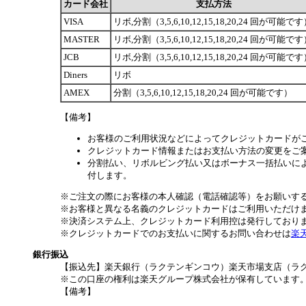
カード会社
支払方法
VISA
リボ,分割（3,5,6,10,12,15,18,20,24 回が可能で
MASTER
リボ,分割（3,5,6,10,12,15,18,20,24 回が可能で
JCB
リボ,分割（3,5,6,10,12,15,18,20,24 回が可能で
Diners
リボ
AMEX
分割（3,5,6,10,12,15,18,20,24 回が可能です）
【備考】
お客様のご利用状況などによってクレジットカードが
クレジットカード情報またはお支払い方法の変更をご
分割払い、リボルビング払い又はボーナス一括払いによ
付します。
※ご注文の際にお客様の本人確認（電話確認等）をお願いす
※お客様と異なる名義のクレジットカードはご利用いただけ
※決済システム上、クレジットカード利用控は発行しており
※クレジットカードでのお支払いに関するお問い合わせは
楽
銀行振込
【振込先】楽天銀行（ラクテンギンコウ）楽天市場支店（ラクテン
※この口座の権利は楽天グループ株式会社が保有しています
【備考】