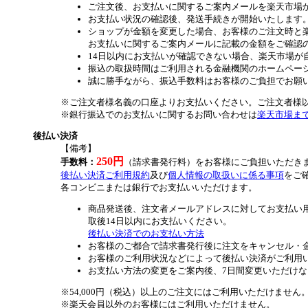
ご注文後、お支払いに関するご案内メールを楽天市場
お支払い状況の確認後、発送手続きが開始いたします
ショップが金額を変更した場合、お客様のご注文時と
お支払いに関するご案内メールに記載の金額をご確認
14日以内にお支払いが確認できない場合、楽天市場が
振込の取扱時間はご利用される金融機関のホームペー
誠に勝手ながら、振込手数料はお客様のご負担でお願
※ご注文者様名義の口座よりお支払いください。ご注文者様
※銀行振込でのお支払いに関するお問い合わせは
楽天市場ま
後払い決済
【備考】
250円
手数料：
（請求書発行料）をお客様にご負担いただき
後払い決済ご利用規約
及び
個人情報の取扱いに係る事項
をご
各コンビニまたは銀行でお支払いいただけます。
商品発送後、注文者メールアドレスに対してお支払い
取後14日以内にお支払いください。
後払い決済でのお支払い方法
お客様のご都合で請求書発行後に注文をキャンセル・
お客様のご利用状況などによって後払い決済がご利用
お支払い方法の変更をご案内後、7日間変更いただけ
※54,000円（税込）以上のご注文にはご利用いただけません
※楽天会員以外のお客様にはご利用いただけません。