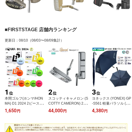
■FIRSTSTAGE 店舗内ランキング
更新日
：
08/10
（08/03〜08/09集計）
1
2
3
位
位
位
本間ゴルフ(ホンマ/HON
スコッティキャメロン (S
ヨネックス (YONEX) GP
MA) D1 2024 2ピース ゴ
COTTY CAMERON) 202
-S561 軽量パラソル (約2
ルフ ボール 1ダース(12
0 スペシャル セレクト ニ
85g/65cm) ダークネイビ
1,650
44,000
4,380
円
円
円
球入)
ューポート 2 パター (20
ー 日傘/雨傘兼用 UV CU
20 SPECIAL SELECT N
T 1級遮光 遮熱効果 夏小
EWPORT 2) 右用 USモ
物
デル