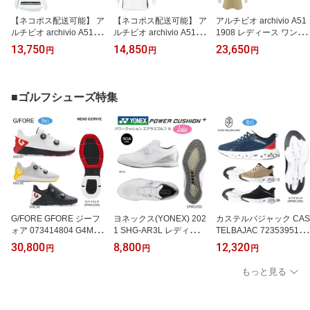
【ネコポス配送可能】 ア
【ネコポス配送可能】 ア
アルチビオ archivio A51
ルチビオ archivio A5198
ルチビオ archivio A5198
1908 レディース ワンピ
11 レディース モックネ
03 レディース モックネ
ース ハーフジップ ゴル
13,750
14,850
23,650
円
円
円
ック ノースリーブ プル
ック プルオーバー ゴル
フウェア 春夏秋
オーバー ゴルフウェア
フウェア 春夏秋
春夏秋
■ゴルフシューズ特集
G/FORE GFORE ジーフ
ヨネックス(YONEX) 202
カステルバジャック CAS
ォア 073414804 G4MF2
1 SHG-AR3L レディース
TELBAJAC 7235395128
1EF32 メンズ ゴルフシ
パワークッション エアラ
メンズ シューズ ゴム紐
30,800
8,800
12,320
円
円
円
ューズ スパイクレス ダ
ス ゴルフ 3L ボア (ホワ
結ばない靴 スニーカー
イヤル ボア MENS G/DR
イト) スパイクレス ゴル
ファッション ゴルフ用品
もっと見る
IVE SPIKELESS
フシューズ AERUS GOL
F 3L