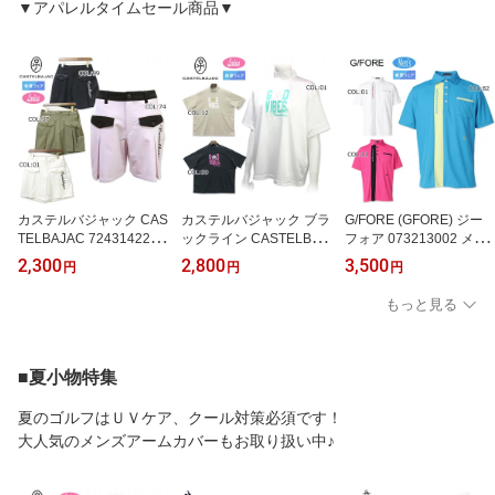
▼アパレルタイムセール商品▼
カステルバジャック CAS
カステルバジャック ブラ
G/FORE (GFORE) ジー
TELBAJAC 7243142251
ックライン CASTELBAJ
フォア 073213002 メン
レディース ショートパン
AC BLACK Line 724417
ズ 半袖ポロシャツ ゴル
2,300
2,800
3,500
円
円
円
ツ ストレッチ ゴルフウ
2255 レディース ハイネ
フウェア スポーツウェア
ェア スポーツウェア 春
ック 半袖 スポーツウェ
春夏
もっと見る
夏
ア ゴルフウェア 春夏
■夏小物特集
夏のゴルフはＵＶケア、クール対策必須です！
大人気のメンズアームカバーもお取り扱い中♪