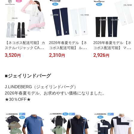
【ネコポス配送可能】 カ
2026年春夏モデル 【ネ
2026年春夏モデル 【ネ
ステルバジャック CAST
コポス配送可能】 ルコッ
コポス配送可能】 マンシ
ELBAJAC 7245299219
クゴルフ Le coq sportif G
ングウェア Munsingwea
3,520
2,310
2,926
円
円
円
レディース アームカバー
OLF LG5SAZ50M メンズ
r MG6SAZ50M メンズ ア
UVカット 吸水速乾 ゴル
アームカバー UVケア ゴ
ームカバー UVケア ゴル
フウェア 夏小物
ルフウェア 夏小物 春夏
フウェア 夏小物 春夏秋
秋
■ジェイリンドバーグ
J.LINDEBERG（ジェイリンドバーグ）
2026年春夏モデル、お求めやすい価格になりました。
★30％OFF★