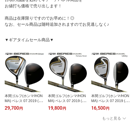
お値打ち価格で売り出します！
商品は在庫限りですのでお早めに！◎
なお、セール商品は随時追加されますのでお見逃しなく♪
▼ギアタイムセール商品▼
本間ゴルフ(ホンマ/HON
本間ゴルフ(ホンマ/HON
本間ゴルフ(ホンマ/HON
MA) ベレス 07 2019 (BE
MA) ベレス 07 2019 (BE
MA) ベレス 07 2019 (BE
RES 07) ドライバー 右用
RES 07) フェアウェイウ
RES 07) ユーティリティ
29,700
19,800
16,500
円
円
円
アーマック 47 2Star ★★
ッド 右用 アーマック 47
右用 アーマック 47 2Star
カーボンシャフト
2Star ★★ カーボンシャ
★★ カーボンシャフト
もっと見る
フト