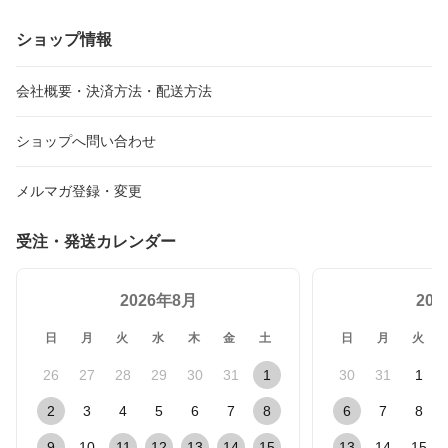
ショップ情報
会社概要・決済方法・配送方法
ショップへ問い合わせ
メルマガ登録・変更
受注・発送カレンダー
2026年8月
20
日
月
火
水
木
金
土
日
月
火
26
27
28
29
30
31
1
30
31
1
2
3
4
5
6
7
8
6
7
8
9
10
11
12
13
14
15
13
14
15