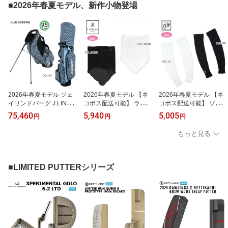
■2026年春夏モデル、新作小物登場
2026年春夏モデル ジェ
2026年春夏モデル 【ネ
2026年春夏モデル 【ネ
イリンドバーグ J.LINDE
コポス配送可能】 ランバ
コポス配送可能】 ゾーイ
BERG 073-15204 9.5型
ン スポール LANVIN SP
ZOY 071799867 レディ
75,460
5,940
5,005
円
円
円
(3.6kg) メンズ Play Stan
ORT VG5SAZ91L フェイ
ース アームカバー 接触
d Bag Printed VESSELコ
スカバー フェイスマスク
冷感 ゴルフウェア 夏小
もっと見る
ラボ 47インチ対応 スタ
ゴルフ用品 夏小物
物
ンドキャディバッグ ゴル
フバッグ
■LIMITED PUTTERシリーズ