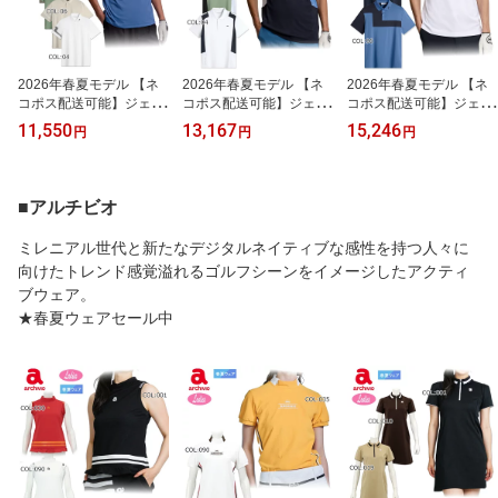
2026年春夏モデル 【ネ
2026年春夏モデル 【ネ
2026年春夏モデル 【ネ
コポス配送可能】ジェイ
コポス配送可能】ジェイ
コポス配送可能】ジェイ
リンドバーグ J.LINDEBE
リンドバーグ J.LINDEBE
リンドバーグ J.LINDEBE
11,550
13,167
15,246
円
円
円
RG 071-25245 メンズ ポ
RG 071-25343 メンズ ポ
RG 071-25442 メンズ ポ
ロシャツ 半袖 ゴルフウ
ロシャツ 半袖 ゴルフウ
ロシャツ 半袖 ゴルフウ
ェア スポーツウェア 春
ェア スポーツウェア 春
ェア スポーツウェア 春
夏秋
夏秋
夏秋
■アルチビオ
ミレニアル世代と新たなデジタルネイティブな感性を持つ人々に
向けたトレンド感覚溢れるゴルフシーンをイメージしたアクティ
ブウェア。
★春夏ウェアセール中