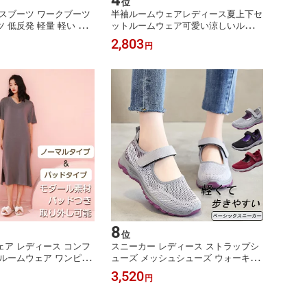
4
位
スブーツ ワークブーツ
半袖ルームウェアレディース夏上下セ
 低反発 軽量 軽い カ
ットルームウェア可愛い涼しいルーム
シューズ レースアップ
ウェアショートパンツルームウェアセ
2,803
円
 脱げにくい 20代 30
ットアップ半袖部屋着ルームウェアパ
代 オールシーズン 通勤 通
ジャマ冷夏用パジャマ無地
送料無料 ギフト プレゼ
8
位
ア レディース コンフ
スニーカー レディース ストラップシ
ルームウェア ワンピー
ューズ メッシュシューズ ウォーキン
ズ パッドつき 夏 レー
グシューズ ランニングシューズ ジョ
3,520
円
着心地 さらっと 快適 ル
ギングシューズ スポーツシューズ 靴
屋着 ゆったり ギフト
疲れにくい 軽量 30代 40代 50代 滑り
 半袖 ストレッチ プレ
止 コンフォート 痛くない 旅行 靴 大