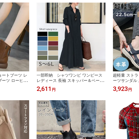
M L XL 2L ホワイト ブラック
ゼント 疲労 2
ョートブーツ レ
一部即納 シャツワンピ ワンピース
超軽量 ストラ
ブーツ ローヒー
レディース 長袖 スキッパー＆ベーシ
ーツサンダル 
ー ショートブーツ
ック 長袖ロングシャツワンピース マ
ス 歩きやすい
2,611
3,923
円
円
 シューズ 厚底
キシ 春夏秋 オフ ワンピ スキッパー
ストラップ サ
軽量 軽い 脱げる
シャツ ワイド 綿 コットン 羽織り S~
ユニセックス
無料
6L 大きいサイズ
おしゃれ 痛く