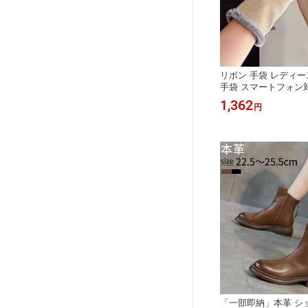
リボン 手袋 レディー
手袋 スマートフォン
ルシャムード手袋 ボア
1,362
円
五本指 防寒 おしゃれ
い ギフト プレゼント
料
「一部即納」本革 シ