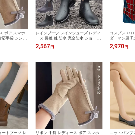
ス ボア スマホ
レインブーツ レインシューズ レディ
コスプレ ハロ
対応手袋 シンプ
ース 長靴 靴 防水 完全防水 ショート
ダーマン風 T
 リボン 手袋
サイドゴアブーツ ショートブーツ 歩
肉 ムキムキ 衣
2,567
2,970
円
円
 かわいい 可愛
きやすい 雪 滑らない ラウンドトゥ
装 コスチュー
 贈り物 送料無
雨靴 完全防水 サイドゴアブーツ 防水
い 大きいサイ
歩きやすい 釣り 防水ブーツ 作業
ィンコスプレ 
い コスプレ 
ョートブーツ レ
リボン 手袋 レディース ボア スマホ
ニットパンプス