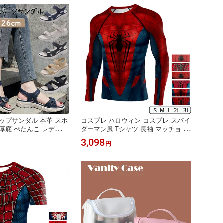
TYPE
きいサイズ ママ 送料無料
ップサンダル 本革 スポ
コスプレ ハロウィン コスプレ スパイ
厚底 ぺたんこ レディー
ダーマン風 Tシャツ 長袖 マッチョ 筋
 4cmヒール スポーティ
肉 ムキムキ 衣装 3D プリント 仮装 衣
3,098
円
ンダル メンズ 男女兼用
装 コスチューム コス おすすめ 可愛
 コンフォートサンダル
い 大きいサイズ 大人 メンズ ハロウ
ない 旅行 靴 夏
ィンコスプレ コスプレ衣装 変装 可愛
い コスプレ 送料無料