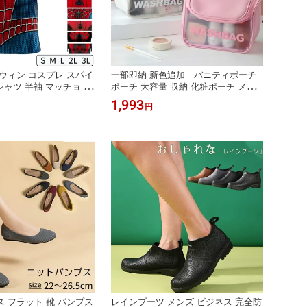
ウィン コスプレ スパイ
一部即納 新色追加 バニティポーチ
シャツ 半袖 マッチョ 筋
ポーチ 大容量 収納 化粧ポーチ メイ
装 3D プリント 仮装 衣
クポーチ コスメポーチ ブラシ入れ付
1,993
円
ム コス おすすめ 可愛
き かわいい 小物入れ おしゃれ レデ
ズ 大人 メンズ ハロウ
ィース 機能的 ギフト プレゼント お
コスプレ衣装 変装 可愛
祝い トラベルポーチ 使いやすい 大き
送料無料
め 持ち手付き 旅行 ダブルファスナー
 フラット 靴 パンプス
レインブーツ メンズ ビジネス 完全防