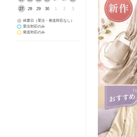
27
28
29
30
1
2
3
休業日（受注・発送対応なし）
受注対応のみ
発送対応のみ