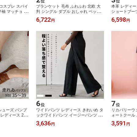
2
3
位
位
コスプレ スパイ
ブランケット 毛布 ふわふわ 北欧 大
本革 レディー
半袖 マッチョ 筋
判 シングル ダブル おしゃれ ベッド
ショートブーツ
 プリント 仮装 衣
スロー ニットブランケット マルチク
ジュアル 靴 
6,722
6,598
円
円
 おすすめ 可愛
ロス スローケット マルチカバー タオ
ブラック 柔らか
 メンズ ハロウ
ルケット ひざ掛け 膝掛け 掛け毛布
代 40代 50
衣装 変装 可愛
ベビー ベッド昼休み 柔らかい 送料無
学 おしゃれ 
料
ント
6
7
位
位
シューズ パンプ
ワイドパンツ レディース きれいめ タ
リカバリーウェ
レディース 2wa
ックワイドパンツ イージーパンツ ポ
ォートクール 
やすい 走れる ロ
リエステル100% 落ち感 フロントタ
ス フリーサイ
3,636
3,591
円
円
シューズ ローフ
ック ベルトループ ポケット付き ロン
ヨン 通気性 
トレットシューズ
グパンツ ゆったり 体型カバー オフィ
ームウエア 部
きいサイズ 脱げ
スカジュアル カジュアル 春 夏 秋 S
回復 パジャマ