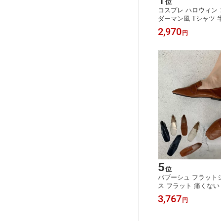
1
位
コスプレ ハロウィン 
ダーマン風 Tシャツ 
肉 ムキムキ 衣装 3D
2,970
円
装 コスチューム コス
い 大きいサイズ 大人
ィンコスプレ コスプレ
い コスプレ 送料無料
5
位
バブーシュ フラット
ス フラット 痛くない 
y スクエアトゥ 歩き
3,767
円
ーヒール カジュアル
ァー ぺたんこ アウ
フォーマル 低反発 大