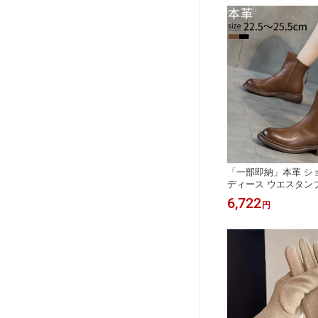
る 楽
「一部即納」本革 シ
ディース ウエスタン
ル 3.5cm ファスナ
6,722
円
美脚 チェルシーブーツ
秋 冬 柔らか 低反発 
20 30 40 50代 送料